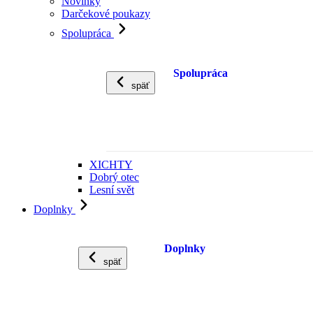
Novinky
Darčekové poukazy
Spolupráca
Spolupráca
späť
XICHTY
Dobrý otec
Lesní svět
Doplnky
Doplnky
späť