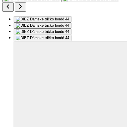
Ďalšie 2 fotky
Odporúčame nahliadnuť do tabuľky veľkostí. Fotografie môžu byť
upravené alebo vygenerované AI.
Pridať do môjho zoznamu
Odstrániť z
môjho zoznamu
DIEZ
Dámske tričko
bordó 44
Nie je vidieť pot
Odolá špine