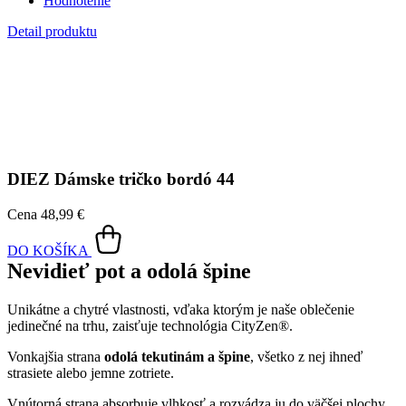
deň príjemne, pretože dokáže znížiť zápach a
mokré škvrny od
potu zvonku nevidieť
.