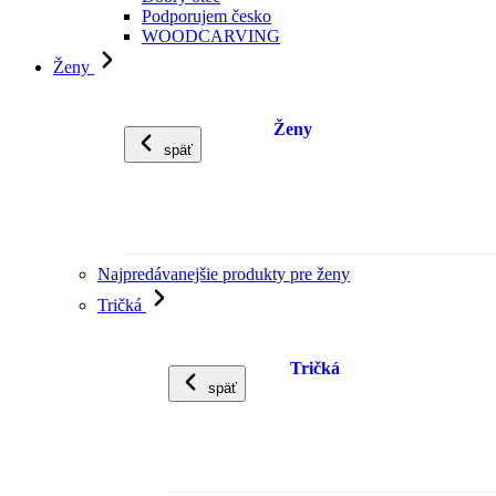
Podporujem česko
WOODCARVING
Ženy
Ženy
späť
Najpredávanejšie produkty pre ženy
Tričká
Tričká
späť