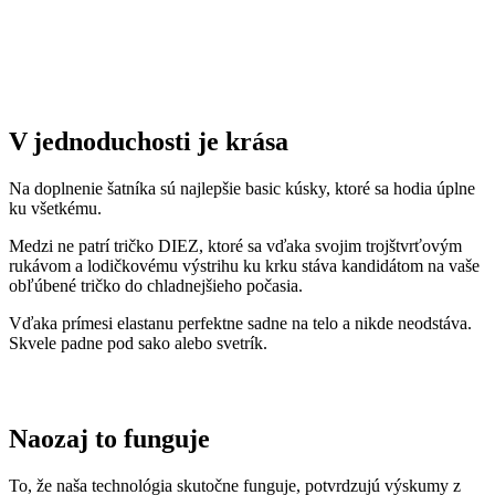
podčiarkla. Následne výskumné
centrum CEITEC analyzovalo
odparovanie vlhkosti
a potvrdilo, že oblečenie je
skvelo
priedušné
.
Tiež sme si dali zmerať, či oblečenie CityZen chráni pokožku pred
slnečným žiarením. V teste sme prešli a dokonca
získali UPF 50+
.
O našom príbehu, technológii a oblečení informujú aj médiá. Výber
zmienok sme pre vás zhromaždili v článku „
Napísali o nás
“.
Pridané hodnoty oblečenia
Všetko oblečenie CityZen
šijeme v Českej republike a na
Slovensku
.
Dávame si záležať na tom, aby sme všetko od prvej nitky vyrábali u
nás a podporovali tak miestny textilný priemysel. Zároveň máme
vďaka tomu možnosť dôkladne dohliadať na kvalitu a
dodržiavanie
ekologických postupov
vo výrobe.