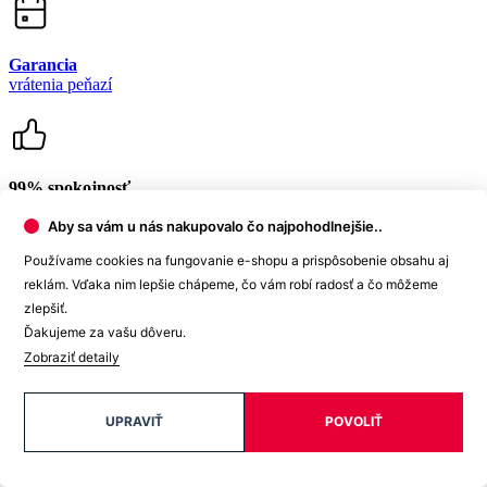
Newsletter
Aby sa vám u nás nakupovalo čo najpohodlnejšie..
Získajte zľavy len pre prihlásených, buďte informovaní o akciách.
Používame cookies na fungovanie e-shopu a prispôsobenie obsahu aj
Váš e-mail
reklám. Vďaka nim lepšie chápeme, čo vám robí radosť a čo môžeme
zlepšiť.
Ďakujeme za vašu dôveru.
Zobraziť detaily
PRIHLÁSIŤ SA K ODBERU
UPRAVIŤ
POVOLIŤ
Odoslaním súhlasíte sa
spracovaním osobných údajov
.