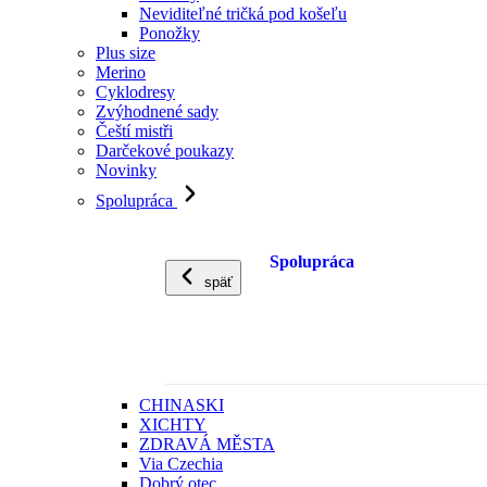
Neviditeľné tričká pod košeľu
Ponožky
Plus size
Merino
Cyklodresy
Zvýhodnené sady
Čeští mistři
Darčekové poukazy
Novinky
Spolupráca
Spolupráca
späť
CHINASKI
XICHTY
ZDRAVÁ MĚSTA
Via Czechia
Dobrý otec