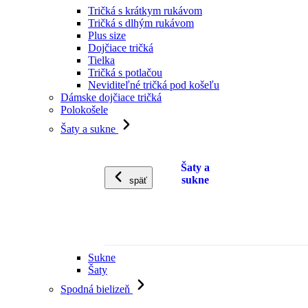
Tričká s krátkym rukávom
Tričká s dlhým rukávom
Plus size
Dojčiace tričká
Tielka
Tričká s potlačou
Neviditeľné tričká pod košeľu
Dámske dojčiace tričká
Polokošele
Šaty a sukne
Šaty a
sukne
späť
Sukne
Šaty
Spodná bielizeň