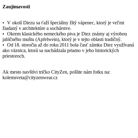
Parametre
Kód
512-DIE/44
produktu
EAN
8595684029772
Veľkosť
44
Farba
Bordó
Zloženie
95% bavlna, 5% elastan
materiálu
Strih
Na telo | Bez vrecka
Výstrih
Do U