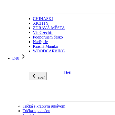
CHINASKI
XICHTY
ZDRAVÁ MĚSTA
Via Czechia
Podporujem česko
NadějeJe
Krásná Mamka
WOODCARVING
Deti
Deti
späť
Tričká s krátkym rukávom
Tričká s potlačou