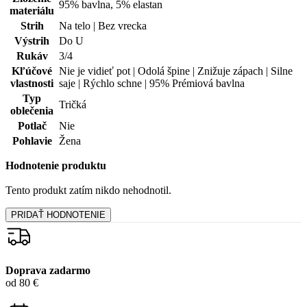
vrátenia peňazí
99% spokojnosť
na Heureke
15 500+
pozitívnych recenzií
Zákaznícka podpora
+421 418 777 310
(Po-Pia 9-16)
dotazy@cityzen.sk