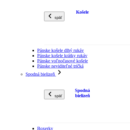
Košele
späť
Pánske košele dlhý rukáv
Pánske košele krátky rukáv
Pánske voľnočasové košele
Pánske neviditeľné tričká
Spodná bielizeň
Spodná
bielizeň
späť
Boxerky