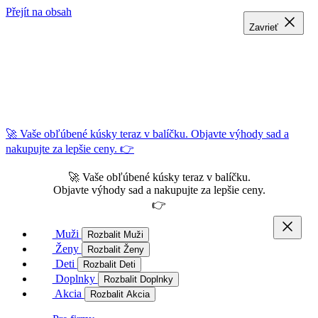
Přejít na obsah
Zavrieť
Zavrieť
Zavrieť
🚀 Vaše obľúbené kúsky teraz v balíčku. Objavte výhody sad a
nakupujte za lepšie ceny. 👉
🚀 Vaše obľúbené kúsky teraz v balíčku.
Objavte výhody sad a nakupujte za lepšie ceny.
👉
Muži
Rozbalit Muži
Ženy
Rozbalit Ženy
Deti
Rozbalit Deti
Doplnky
Rozbalit Doplnky
Akcia
Rozbalit Akcia