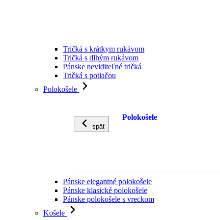
Tričká s krátkym rukávom
Tričká s dlhým rukávom
Pánske neviditeľné tričká
Tričká s potlačou
Polokošele
Polokošele
späť
Pánske elegantné polokošele
Pánske klasické polokošele
Pánske polokošele s vreckom
Košele