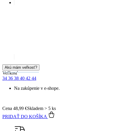
Garancia
vrátenia peňazí
99% spokojnosť
na Heureke
15 500+
pozitívnych recenzií
Popis
Parametre
Hodnotenie
Detail produktu