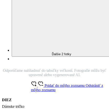
Znižuje zápach
Silne saje
Rýchlo schne
95% Prémiová bavlna
Ak sa potrebujete cítiť sebavedomo a dôstojne, siahnite po
bordovom tričku s trojštvrťovými rukávmi. Táto farba má svoj
psychologický účinok a vďaka unikátnej technológii CityZen® na
vás nebude vidieť pot – budete sa cítiť ešte istejšie.
O produkte
Farba