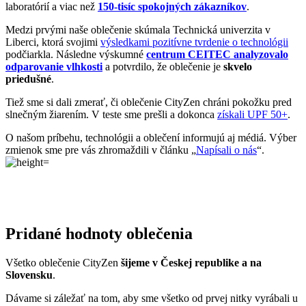
Máme radi prírodu a uvedomujeme si, aký vplyv na ňu má textilný
priemysel, preto ju chceme podporovať a dávať jej možnosť dýchať.
Naše oblečenie má
certifikát
OEKO-TEX Standard 100
, a teda je
maximálne bezpečné na každodenné nosenie.
Súčasne sme spojili sily s
projektom clevercare
, vďaka ktorému si
všetci osvojíme triky, ako sa šetrne starať o oblečenie, predĺžiť jeho
životnosť a uľaviť životnému prostrediu
.Všetko o výrobe sa dozviete na stránke
Príbeh trička
.
DIEZ
Vedeli ste, že…
Diez je nemecké mesto ležiace na oboch brehoch rieky Lahn, ktoré
ponúka čaro stredovekých pamiatok a výhľad na horské pohoria
Westerwald na severe a Taunus na juhu.
Zaujímavosti