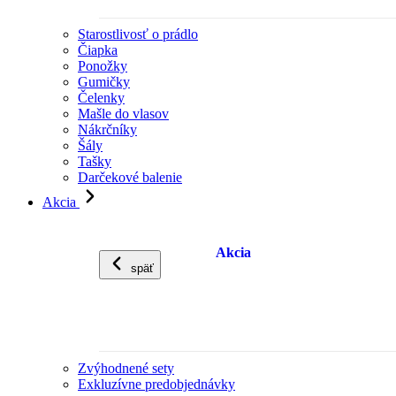
Starostlivosť o prádlo
Čiapka
Ponožky
Gumičky
Čelenky
Mašle do vlasov
Nákrčníky
Šály
Tašky
Darčekové balenie
Akcia
Akcia
späť
Zvýhodnené sety
Exkluzívne predobjednávky