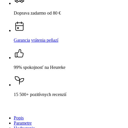
DIEZ
Dámske tričko bordó 44
Cena
48,99 €
DO KOŠÍKA
Nevidieť pot a odolá špine
Unikátne a chytré vlastnosti, vďaka ktorým je naše oblečenie
jedinečné na trhu, zaisťuje technológia CityZen®.
Vonkajšia strana
odolá tekutinám a špine
, všetko z nej ihneď
strasiete alebo jemne zotriete.
Vnútorná strana absorbuje vlhkosť a rozvádza ju do väčšej plochy
než bežná textília, aby látka nechladila a pot sa rýchlejšie odparil.
Kombinácia týchto vlastností zaručuje, že vám v oblečení bude celý