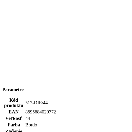
Rukáv
3/4
Kľúčové
Nie je vidieť pot | Odolá špine | Znižuje zápach | Silne
vlastnosti
saje | Rýchlo schne | 95% Prémiová bavlna
Typ
Tričká
oblečenia
Potlač
Nie
Pohlavie
Žena
Hodnotenie produktu
Tento produkt zatím nikdo nehodnotil.
PRIDAŤ HODNOTENIE
Doprava zadarmo
od 80 €
Garancia