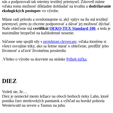
• V okolí Diezu sa ťaží špeciálny žltý vápenec, ktorý je veľmi
žiadaný v architektúre a sochárstve.
• Okrem klasického nemeckého piva je Diez známy aj výrobou
jablčného muštu (Apfelwein), ktorý je v tejto oblasti tradičný.
• Od 18. storočia až do roku 2011 bola časť zámku Diez využívaná
ako väznica, ktorá sa nachádzala priamo v jeho historických
priestoroch.
Ak mesto navštívi tričko CityZen, pošlite nám fotku na:
kolemsveta@cityzenwear.cz