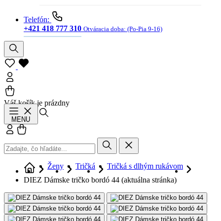
Telefón:
+421 418 777 310
Otváracia doba:
(Po-Pia 9-16)
Váš košík je prázdny
Hľadať
MENU
Prihlásiť sa
Košík
Ženy
Tričká
Tričká s dlhým rukávom
DIEZ Dámske tričko bordó 44
(aktuálna stránka)