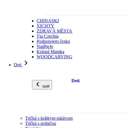
CHINASKI
XICHTY
ZDRAVÁ MĚSTA
Via Czechia
Podporujem česko
NadějeJe
Krásná Mamka
WOODCARVING
Deti
Deti
späť
Tričká s krátkym rukávom
Tričká s potlačou