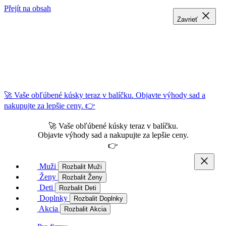
Přejít na obsah
Zavrieť
Zavrieť
Zavrieť
🚀 Vaše obľúbené kúsky teraz v balíčku. Objavte výhody sad a
nakupujte za lepšie ceny. 👉
🚀 Vaše obľúbené kúsky teraz v balíčku.
Objavte výhody sad a nakupujte za lepšie ceny.
👉
Muži
Rozbalit Muži
Ženy
Rozbalit Ženy
Deti
Rozbalit Deti
Doplnky
Rozbalit Doplnky
Akcia
Rozbalit Akcia