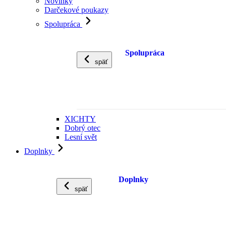
Novinky
Darčekové poukazy
Spolupráca
Spolupráca
späť
XICHTY
Dobrý otec
Lesní svět
Doplnky
Doplnky
späť