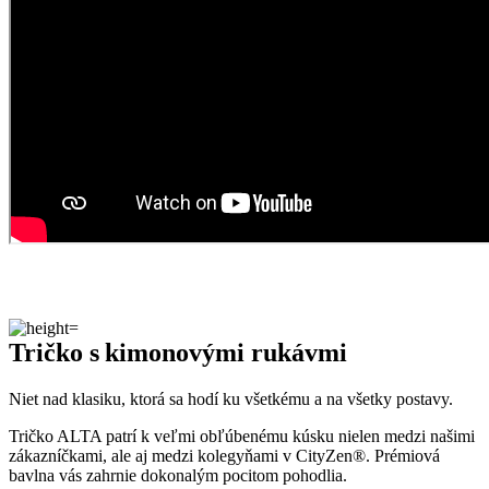
Tričko s kimonovými rukávmi
Niet nad klasiku, ktorá sa hodí ku všetkému a na všetky postavy.
Tričko ALTA patrí k veľmi obľúbenému kúsku nielen medzi našimi
zákazníčkami, ale aj medzi kolegyňami v CityZen®. Prémiová
bavlna vás zahrnie dokonalým pocitom pohodlia.
Vrchná časť je voľnejšia a v kombinácii s kimonovými rukávmi
dodáva tričku vzdušnosť. Výstrih je jemný lodičkový, takže lichotí
aj ženám s väčším dekoltom.
Dolná časť už krásne prilieha na telo vďaka elastanu, ktorý dodáva
kúsku na pružnosti.