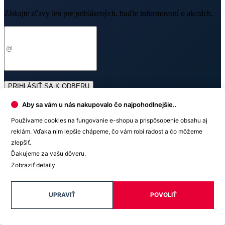
PRIHLÁSIŤ SA K ODBERU
Odoslaním súhlasíte sa
spracovaním osobných údajov
.
O nákupe
Aby sa vám u nás nakupovalo čo najpohodlnejšie..
Výhody oblečenia CityZen
Používame cookies na fungovanie e-shopu a prispôsobenie obsahu aj
Partnerské predajne
O nás
reklám. Vďaka nim lepšie chápeme, čo vám robí radosť a čo môžeme
Často sa pýtate
zlepšiť.
Doprava a platba
Darčekové poukazy
Ďakujeme za vašu dôveru.
Kontakt
Vrátenie tovaru a reklamácia
Blog
Zobraziť detaily
Doprava
Obchodné podmienky
Firemné oblečenie
Ochrana súkromia
Pre B2B
Ako vyrábame chytré oblečenie
UPRAVIŤ
POVOLIŤ
Ako vzniklo české chytré oblečenie CityZen
Platba