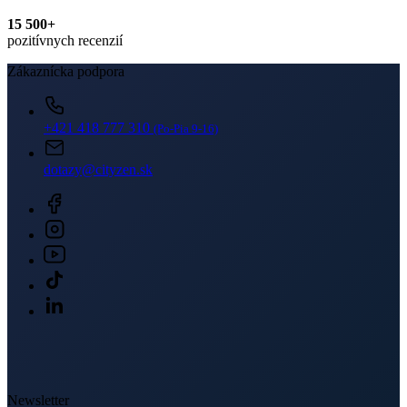
dotazy@cityzen.sk
Newsletter
Získajte zľavy len pre prihlásených, buďte informovaní o akciách.
Váš e-mail