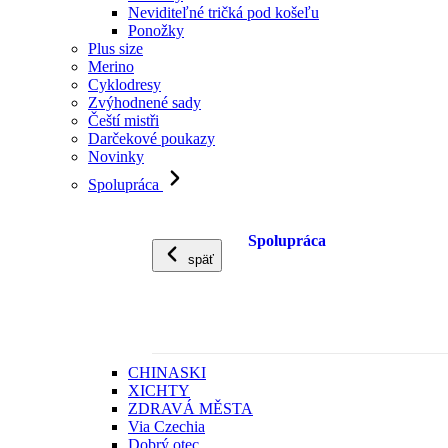
Neviditeľné tričká pod košeľu
Ponožky
Plus size
Merino
Cyklodresy
Zvýhodnené sady
Čeští mistři
Darčekové poukazy
Novinky
Spolupráca
Spolupráca
späť
CHINASKI
XICHTY
ZDRAVÁ MĚSTA
Via Czechia
Dobrý otec