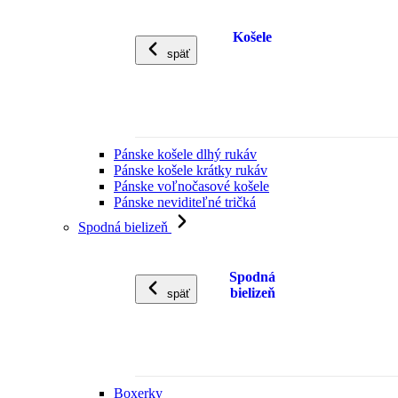
Košele
späť
Pánske košele dlhý rukáv
Pánske košele krátky rukáv
Pánske voľnočasové košele
Pánske neviditeľné tričká
Spodná bielizeň
Spodná
bielizeň
späť
Boxerky