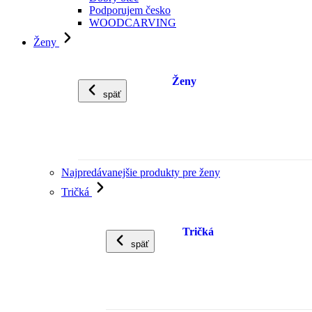
Podporujem česko
WOODCARVING
Ženy
Ženy
späť
Najpredávanejšie produkty pre ženy
Tričká
Tričká
späť