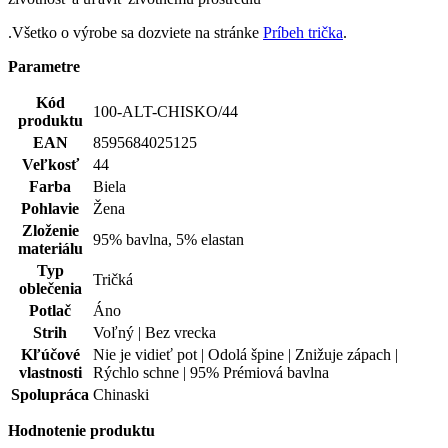
Veľkosť
44
Farba
Biela
Pohlavie
Žena
Zloženie
95% bavlna, 5% elastan
materiálu
Typ
Tričká
oblečenia
Potlač
Áno
Strih
Voľný | Bez vrecka
Kľúčové
Nie je vidieť pot | Odolá špine | Znižuje zápach |
vlastnosti
Rýchlo schne | 95% Prémiová bavlna
Spolupráca
Chinaski
Hodnotenie produktu
Tento produkt zatím nikdo nehodnotil.
PRIDAŤ HODNOTENIE
Doprava zadarmo