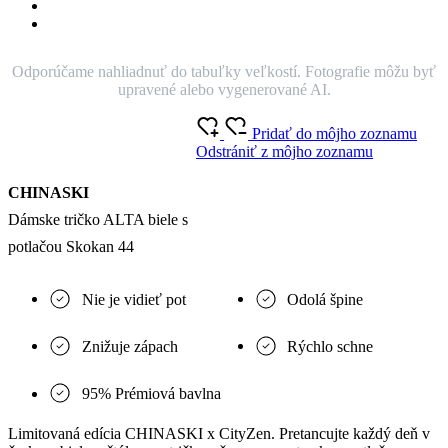
Odporúčame nahliadnuť do tabuľky veľkostí. Fotografie môžu byť
upravené alebo vygenerované AI.
Pridať do môjho zoznamu
Odstrániť z môjho zoznamu
CHINASKI
Dámske tričko ALTA biele s
potlačou Skokan 44
Nie je vidieť pot
Odolá špine
Znižuje zápach
Rýchlo schne
95% Prémiová bavlna
Limitovaná edícia CHINASKI x CityZen. Pretancujte každý deň v