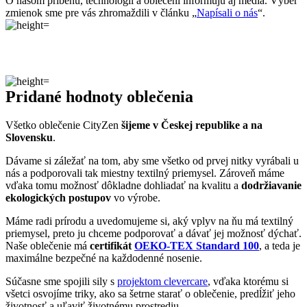
Všetko oblečenie CityZen
šijeme v Českej republike a na
Slovensku
.
Dávame si záležať na tom, aby sme všetko od prvej nitky vyrábali u
nás a podporovali tak miestny textilný priemysel. Zároveň máme
vďaka tomu možnosť dôkladne dohliadať na kvalitu a
dodržiavanie
ekologických postupov
vo výrobe.
Máme radi prírodu a uvedomujeme si, aký vplyv na ňu má textilný
priemysel, preto ju chceme podporovať a dávať jej možnosť dýchať.
Naše oblečenie má
certifikát
OEKO-TEX Standard 100
, a teda je
maximálne bezpečné na každodenné nosenie.
Súčasne sme spojili sily s
projektom clevercare
, vďaka ktorému si
všetci osvojíme triky, ako sa šetrne starať o oblečenie, predĺžiť jeho
životnosť a uľaviť životnému prostrediu
.Všetko o výrobe sa dozviete na stránke
Príbeh trička
.
Parametre
Kód
100-ALT-CHISKO/44
produktu
EAN
8595684025125