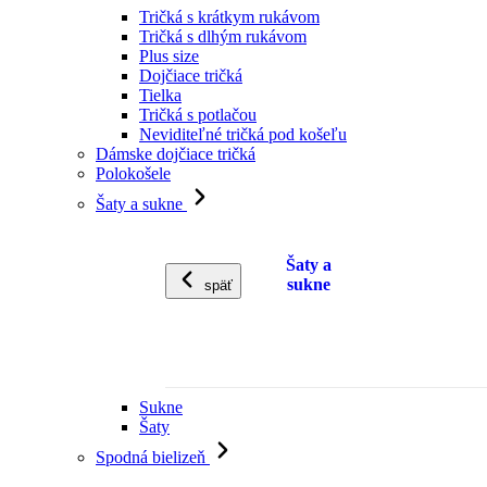
Tričká s krátkym rukávom
Tričká s dlhým rukávom
Plus size
Dojčiace tričká
Tielka
Tričká s potlačou
Neviditeľné tričká pod košeľu
Dámske dojčiace tričká
Polokošele
Šaty a sukne
Šaty a
sukne
späť
Sukne
Šaty
Spodná bielizeň