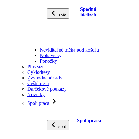
Spodná
bielizeň
späť
Neviditeľné tričká pod košeľu
Nohavičky
Ponožky
Plus size
Cyklodresy
Zvýhodnené sady
Čeští mistři
Darčekové poukazy
Novinky
Spolupráca
Spolupráca
späť