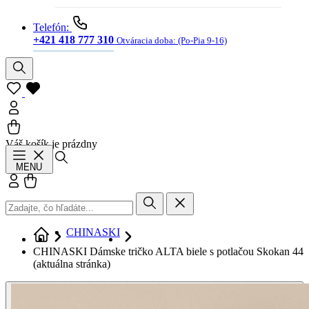
Telefón:
+421 418 777 310
Otváracia doba:
(Po-Pia 9-16)
Váš košík je prázdny
Hľadať
MENU
Prihlásiť sa
Košík
CHINASKI
CHINASKI Dámske tričko ALTA biele s potlačou Skokan 44
(aktuálna stránka)