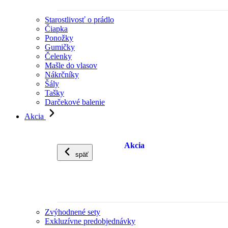
Starostlivosť o prádlo
Čiapka
Ponožky
Gumičky
Čelenky
Mašle do vlasov
Nákrčníky
Šály
Tašky
Darčekové balenie
Akcia
Akcia
späť
Zvýhodnené sety
Exkluzívne predobjednávky