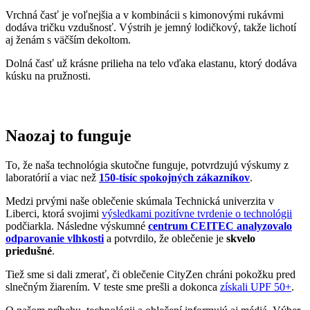
Naozaj to funguje
To, že naša technológia skutočne funguje, potvrdzujú výskumy z
laboratórií a viac než
150-tisíc spokojných zákazníkov
.
Medzi prvými naše oblečenie skúmala Technická univerzita v
Liberci, ktorá svojimi
výsledkami pozitívne tvrdenie o technológii
podčiarkla. Následne výskumné
centrum CEITEC analyzovalo
odparovanie vlhkosti
a potvrdilo, že oblečenie je
skvelo
priedušné
.
Tiež sme si dali zmerať, či oblečenie CityZen chráni pokožku pred
slnečným žiarením. V teste sme prešli a dokonca
získali UPF 50+
.
O našom príbehu, technológii a oblečení informujú aj médiá. Výber
zmienok sme pre vás zhromaždili v článku „
Napísali o nás
“.
Pridané hodnoty oblečenia