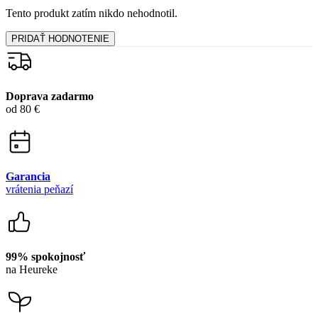
od 80 €
Garancia
vrátenia peňazí
99% spokojnosť
na Heureke
15 500+
pozitívnych recenzií
Zákaznícka podpora
+421 418 777 310
(Po-Pia 9-16)