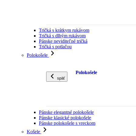
Tričká s krátkym rukávom
Tričká s dlhým rukávom
Pánske neviditeľné tričká
Tričká s potlačou
Polokošele
Polokošele
späť
Pánske elegantné polokošele
Pánske klasické polokošele
Pánske polokošele s vreckom
Košele