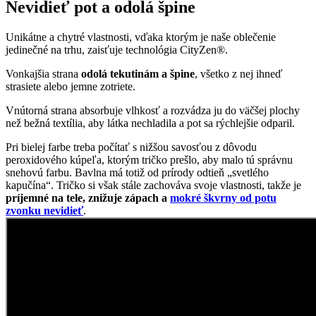
Vnútorná strana absorbuje vlhkosť a rozvádza ju do väčšej plochy
než bežná textília, aby látka nechladila a pot sa rýchlejšie odparil.
Pri bielej farbe treba počítať s nižšou savosťou z dôvodu
peroxidového kúpeľa, ktorým tričko prešlo, aby malo tú správnu
snehovú farbu. Bavlna má totiž od prírody odtieň „svetlého
kapučína“. Tričko si však stále zachováva svoje vlastnosti, takže je
príjemné na tele, znižuje zápach a
mokré škvrny od potu
zvonku nevidieť
.