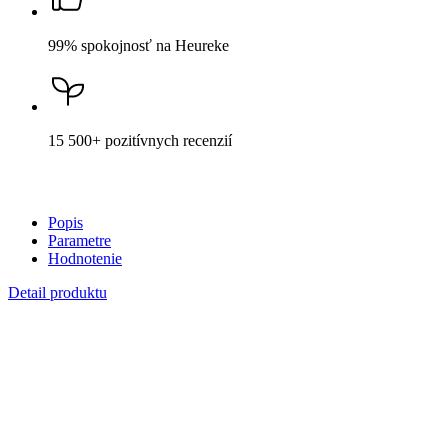
Popis
Parametre
Hodnotenie
Detail produktu
CHINASKI
Dámske tričko ALTA biele s potlačou
Skokan 44
Cena
44,99 €
DO KOŠÍKA