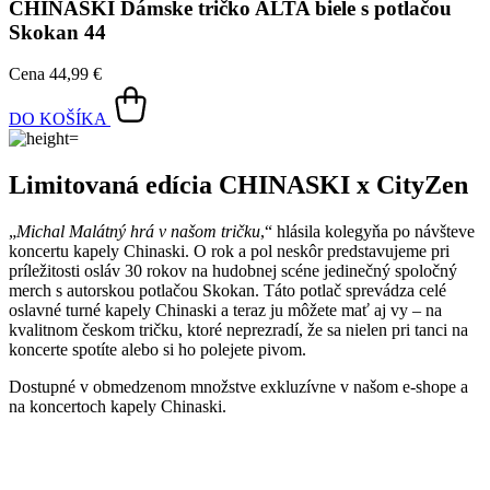
Limitovaná edícia CHINASKI x CityZen
„
Michal Malátný hrá v našom tričku
,“ hlásila kolegyňa po návšteve
koncertu kapely Chinaski. O rok a pol neskôr predstavujeme pri
príležitosti osláv 30 rokov na hudobnej scéne jedinečný spoločný
merch s autorskou potlačou Skokan. Táto potlač sprevádza celé
oslavné turné kapely Chinaski a teraz ju môžete mať aj vy – na
kvalitnom českom tričku, ktoré neprezradí, že sa nielen pri tanci na
koncerte spotíte alebo si ho polejete pivom.
Dostupné v obmedzenom množstve exkluzívne v našom e-shope a
na koncertoch kapely Chinaski.
Nevidieť pot a odolá špine
Unikátne a chytré vlastnosti, vďaka ktorým je naše oblečenie
jedinečné na trhu, zaisťuje technológia CityZen®.
Vonkajšia strana
odolá tekutinám a špine
, všetko z nej ihneď
strasiete alebo jemne zotriete.