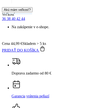
Cena
44,99 €
Skladem > 5 ks
PRIDAŤ DO KOŠÍKA
Doprava zadarmo
od 80 €
Garancia
vrátenia peňazí
99% spokojnosť
na Heureke
15 500+
pozitívnych recenzií