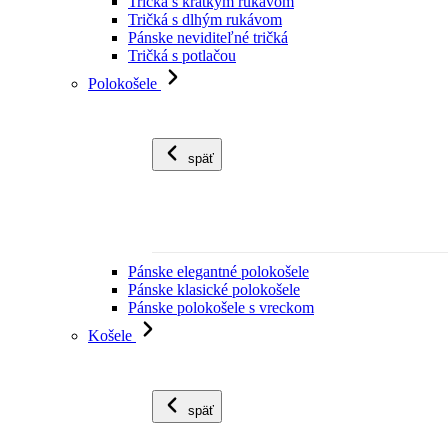
Tričká s krátkym rukávom
Tričká s dlhým rukávom
Pánske neviditeľné tričká
Tričká s potlačou
Polokošele
späť
Pánske elegantné polokošele
Pánske klasické polokošele
Pánske polokošele s vreckom
Košele
späť