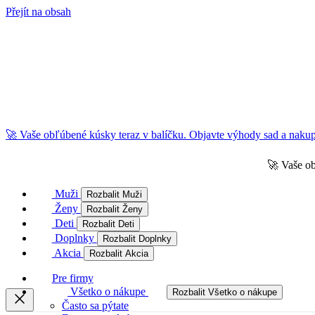
Přejít na obsah
🚀 Vaše obľúbené kúsky teraz v balíčku. Objavte výhody sad a nakupu
🚀 Vaše ob
Muži
Rozbalit Muži
Ženy
Rozbalit Ženy
Deti
Rozbalit Deti
Doplnky
Rozbalit Doplnky
Akcia
Rozbalit Akcia
Pre firmy
Všetko o nákupe
Rozbalit Všetko o nákupe
Často sa pýtate