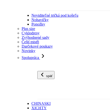
Neviditeľné tričká pod košeľu
Nohavičky
Ponožky
Plus size
Cyklodresy
Zvýhodnené sady
Čeští mistři
Darčekové poukazy
Novinky
Spolupráca
späť
CHINASKI
XICHTY