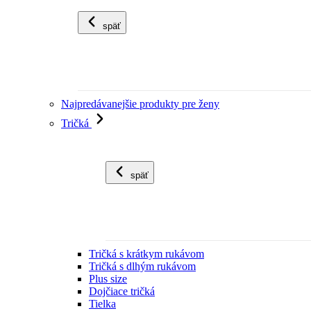
späť
Najpredávanejšie produkty pre ženy
Tričká
späť
Tričká s krátkym rukávom
Tričká s dlhým rukávom
Plus size
Dojčiace tričká
Tielka