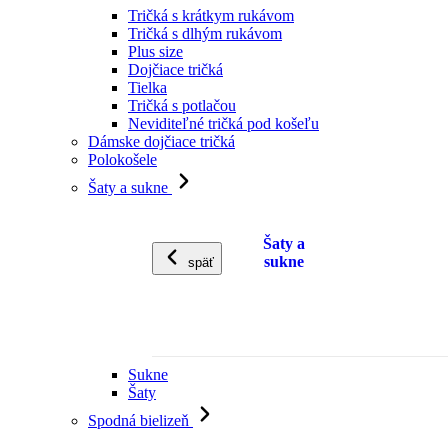
Tričká s krátkym rukávom
Tričká s dlhým rukávom
Plus size
Dojčiace tričká
Tielka
Tričká s potlačou
Neviditeľné tričká pod košeľu
Dámske dojčiace tričká
Polokošele
Šaty a sukne
Šaty a
sukne
späť
Sukne
Šaty
Spodná bielizeň