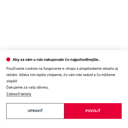
Aby sa vám u nás nakupovalo čo najpohodlnejšie..
Používame cookies na fungovanie e-shopu a prispôsobenie obsahu aj
reklám. Vďaka nim lepšie chápeme, čo vám robí radosť a čo môžeme
zlepšiť.
Ďakujeme za vašu dôveru.
Zobraziť detaily
UPRAVIŤ
POVOLIŤ
Naše tričká vás ochránia pred slnkom