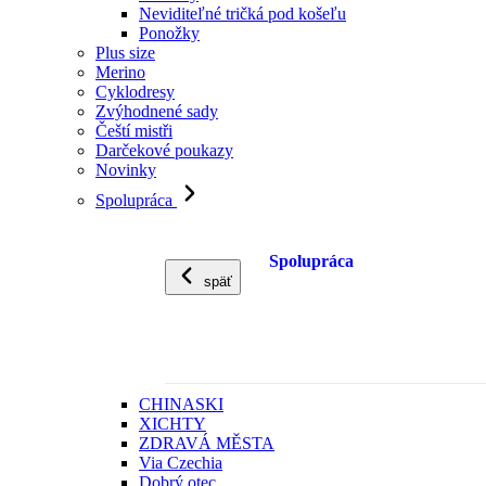
Neviditeľné tričká pod košeľu
Ponožky
Plus size
Merino
Cyklodresy
Zvýhodnené sady
Čeští mistři
Darčekové poukazy
Novinky
Spolupráca
Spolupráca
späť
CHINASKI
XICHTY
ZDRAVÁ MĚSTA
Via Czechia
Dobrý otec