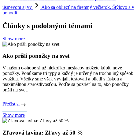
úsmevom aj vy
Ako sa obliecť na firemný večierok. Štýlovo a v
pohodlí
Články s podobnými témami
Show more
Ako prišli ponožky na svet
V našom e-shope si už niekoľko mesiacov môžete kúpiť nové
ponožky. Ponúkame tri typy a každý je určený na trochu iný spôsob
využitia. Všetky sme však vyvíjali, testovali a plietli s láskou a
maximálnou starostlivosťou. Poďte sa pozrieť na to, ako ponožky
prišli na svet.
Přečíst si
Show more
Zľavová lavína: Zľavy až 50 %