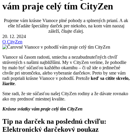
vám praje celý tím CityZen
Prajeme vám krásne Vianoce plné pohody a splnených prianí. A ak
ešte hľadáte špeciálny darček pre niekoho, na kom vám naozaj
záleží, čítajte ďalej.
20. 12. 2024
O CityZen
Vianoce sú časom radosti, smiechu a nezabudnuteľných chvíľ
strávených s našimi najbližšími. My v CityZen veríme, že pohodlie
by malo byť súčasťou každého okamihu – či už ide o jedinečné
chvíle pri stromčeku, alebo vyberanie darčekov. Preto by sme vám
radi popriali krásne Vianoce v pohodlí. Pretože
keď sa cítite skvelo,
žiarite
.
Sme radi, že ste súčasťou našej CityZen rodiny a že dávate rovnako
ako my prednosť miestnej kvalite.
Krásne sviatky vám praje celý tím CityZen
Tip na darček na poslednú chvíľu:
Elektronický darčekový poukaz