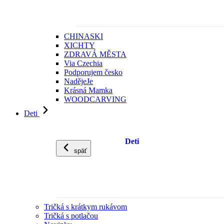
CHINASKI
XICHTY
ZDRAVÁ MĚSTA
Via Czechia
Podporujem česko
NadějeJe
Krásná Mamka
WOODCARVING
Deti
Deti
späť
Tričká s krátkym rukávom
Tričká s potlačou