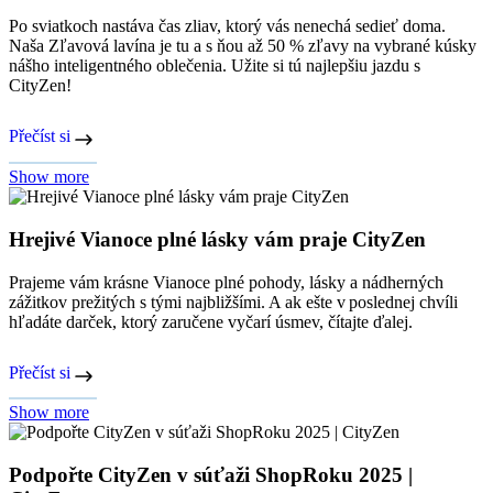
Po sviatkoch nastáva čas zliav, ktorý vás nenechá sedieť doma.
Naša Zľavová lavína je tu a s ňou až 50 % zľavy na vybrané kúsky
nášho inteligentného oblečenia. Užite si tú najlepšiu jazdu s
CityZen!
Přečíst si
Show more
Hrejivé Vianoce plné lásky vám praje CityZen
Prajeme vám krásne Vianoce plné pohody, lásky a nádherných
zážitkov prežitých s tými najbližšími. A ak ešte v poslednej chvíli
hľadáte darček, ktorý zaručene vyčarí úsmev, čítajte ďalej.
Přečíst si
Show more
Podpořte CityZen v súťaži ShopRoku 2025 |