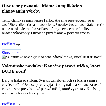
Otvorené priznanie: Máme komplikácie s
plánovaním výroby
Tento článok sa nám nepíše ľahko. Ale sme presvedčení, že si
zaslúžite vedieť, čo sa u nás deje. Už nejaký čas sa nás pýtate, prečo
nie je na sklade mnoho veľkostí. A my nechceme zahmlievať ani
hľadať výhovorky. Otvorene priznávame – pokazili sme to.
Přečíst si
Show more
Valentínske novinky: Konečne párové tričko, ktoré
BUDE nosiť
Darujte lásku so štýlom. Sviatok zamilovaných sa blíži a s ním aj
chvíle, keď môžete svoje city vyjadriť originálne a vkusne zároveň.
Navrhli sme pre vás nové párové tričká, ktoré vykričia vašu lásku,
no nosiť ich môžete celý rok.
Přečíst si