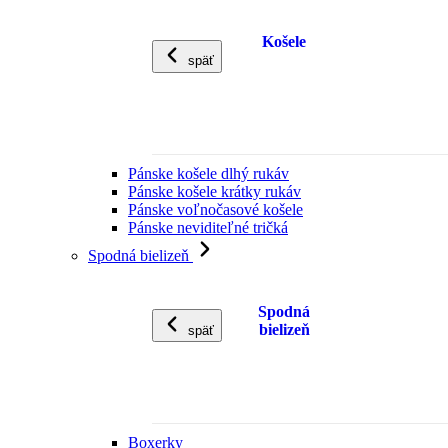
Košele
späť
Pánske košele dlhý rukáv
Pánske košele krátky rukáv
Pánske voľnočasové košele
Pánske neviditeľné tričká
Spodná bielizeň
Spodná
bielizeň
späť
Boxerky