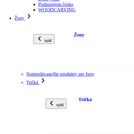
Podporujem česko
WOODCARVING
Ženy
Ženy
späť
Najpredávanejšie produkty pre ženy
Tričká
Tričká
späť