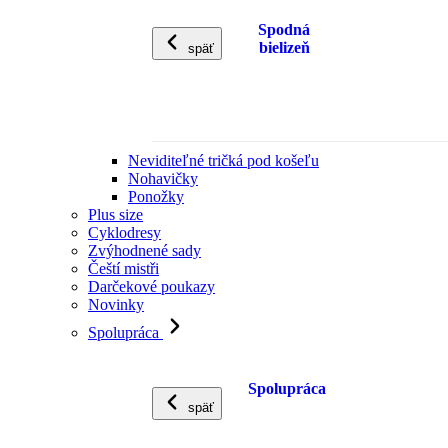
Spodná
bielizeň
späť
Neviditeľné tričká pod košeľu
Nohavičky
Ponožky
Plus size
Cyklodresy
Zvýhodnené sady
Čeští mistři
Darčekové poukazy
Novinky
Spolupráca
Spolupráca
späť