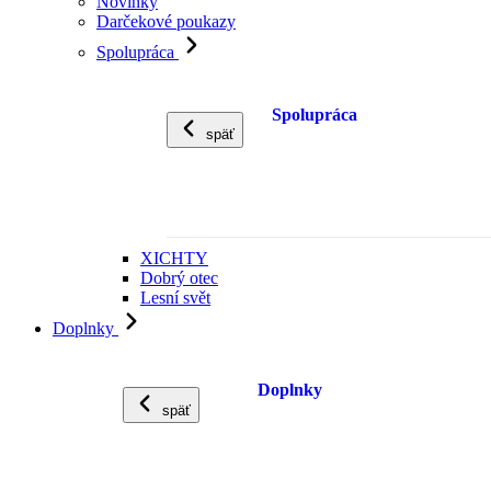
Novinky
Darčekové poukazy
Spolupráca
Spolupráca
späť
XICHTY
Dobrý otec
Lesní svět
Doplnky
Doplnky
späť