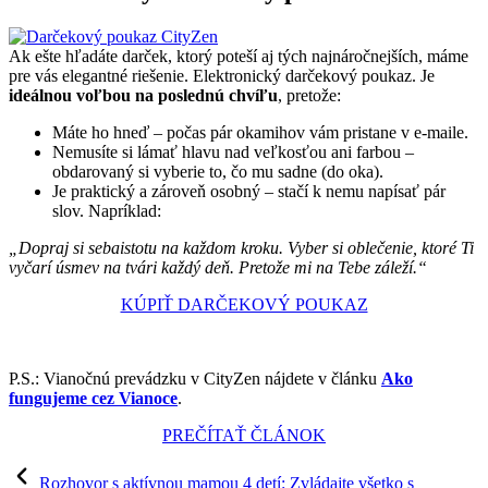
Ak ešte hľadáte darček, ktorý poteší aj tých najnáročnejších, máme
pre vás elegantné riešenie. Elektronický darčekový poukaz. Je
ideálnou voľbou na poslednú chvíľu
, pretože:
Máte ho hneď – počas pár okamihov vám pristane v e-maile.
Nemusíte si lámať hlavu nad veľkosťou ani farbou –
obdarovaný si vyberie to, čo mu sadne (do oka).
Je praktický a zároveň osobný – stačí k nemu napísať pár
slov. Napríklad:
„Dopraj si sebaistotu na každom kroku. Vyber si oblečenie, ktoré Ti
vyčarí úsmev na tvári každý deň. Pretože mi na Tebe záleží.“
KÚPIŤ DARČEKOVÝ POUKAZ
P.S.: Vianočnú prevádzku v CityZen nájdete v článku
Ako
fungujeme cez Vianoce
.
PREČÍTAŤ ČLÁNOK
Rozhovor s aktívnou mamou 4 detí: Zvládajte všetko s