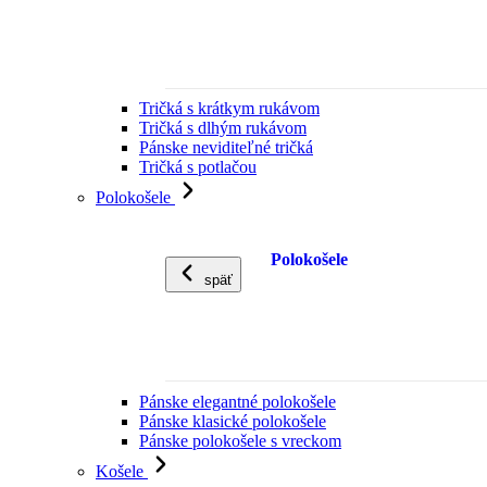
Tričká s krátkym rukávom
Tričká s dlhým rukávom
Pánske neviditeľné tričká
Tričká s potlačou
Polokošele
Polokošele
späť
Pánske elegantné polokošele
Pánske klasické polokošele
Pánske polokošele s vreckom
Košele