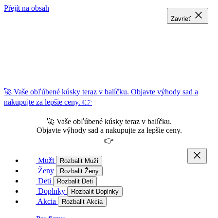
Přejít na obsah
Zavrieť
Zavrieť
Zavrieť
🚀 Vaše obľúbené kúsky teraz v balíčku. Objavte výhody sad a
nakupujte za lepšie ceny. 👉
🚀 Vaše obľúbené kúsky teraz v balíčku.
Objavte výhody sad a nakupujte za lepšie ceny.
👉
Muži
Rozbalit Muži
Ženy
Rozbalit Ženy
Deti
Rozbalit Deti
Doplnky
Rozbalit Doplnky
Akcia
Rozbalit Akcia