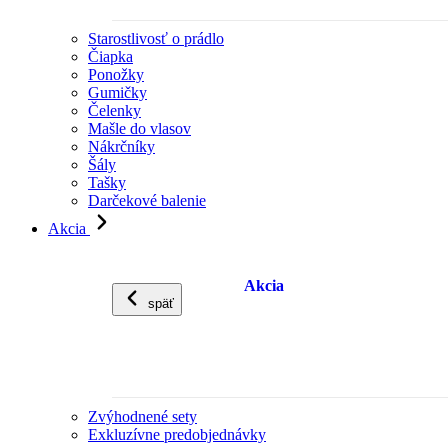
Starostlivosť o prádlo
Čiapka
Ponožky
Gumičky
Čelenky
Mašle do vlasov
Nákrčníky
Šály
Tašky
Darčekové balenie
Akcia
Akcia
späť
Zvýhodnené sety
Exkluzívne predobjednávky