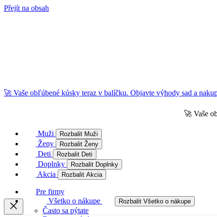
Přejít na obsah
🚀 Vaše obľúbené kúsky teraz v balíčku. Objavte výhody sad a nakupu
🚀 Vaše ob
Muži
Rozbalit Muži
Ženy
Rozbalit Ženy
Deti
Rozbalit Deti
Doplnky
Rozbalit Doplnky
Akcia
Rozbalit Akcia
Pre firmy
Všetko o nákupe
Rozbalit Všetko o nákupe
Často sa pýtate