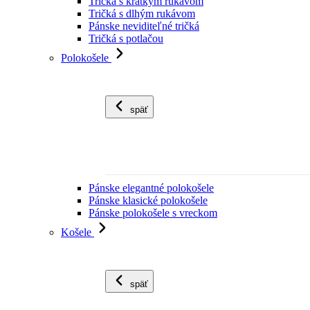
Tričká s krátkym rukávom
Tričká s dlhým rukávom
Pánske neviditeľné tričká
Tričká s potlačou
Polokošele
späť
Pánske elegantné polokošele
Pánske klasické polokošele
Pánske polokošele s vreckom
Košele
späť