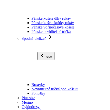
Pánske košele dlhý rukáv
Pánske košele krátky rukáv
Pánske voľnočasové košele
Pánske neviditeľné tričká
Spodná bielizeň
späť
Boxerky
Neviditeľné tričká pod košeľu
Ponožky
Plus size
Merino
Cyklodresy