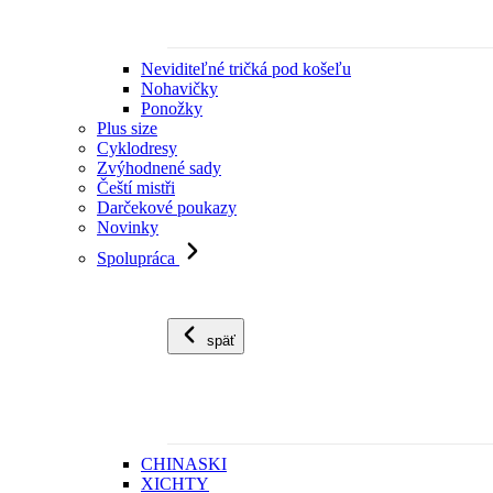
Neviditeľné tričká pod košeľu
Nohavičky
Ponožky
Plus size
Cyklodresy
Zvýhodnené sady
Čeští mistři
Darčekové poukazy
Novinky
Spolupráca
späť
CHINASKI
XICHTY