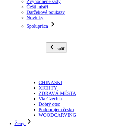
Zvýhodnené sady
Čeští mistři
Darčekové poukazy
Novinky
Spolupráca
späť
CHINASKI
XICHTY
ZDRAVÁ MĚSTA
Via Czechia
Dobrý otec
Podporujem česko
WOODCARVING
Ženy