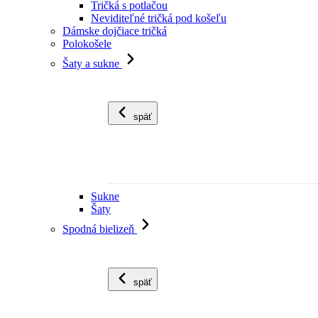
Tričká s potlačou
Neviditeľné tričká pod košeľu
Dámske dojčiace tričká
Polokošele
Šaty a sukne
späť
Sukne
Šaty
Spodná bielizeň
späť