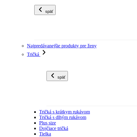
späť
Najpredávanejšie produkty pre ženy
Tričká
späť
Tričká s krátkym rukávom
Tričká s dlhým rukávom
Plus size
Dojčiace tričká
Tielka