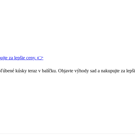
jte za lepšie ceny. 👉
ľúbené kúsky teraz v balíčku. Objavte výhody sad a nakupujte za lepš