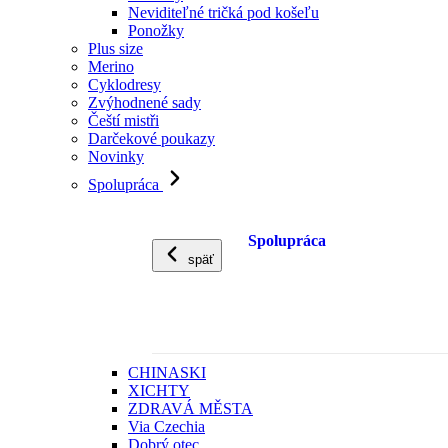
Neviditeľné tričká pod košeľu
Ponožky
Plus size
Merino
Cyklodresy
Zvýhodnené sady
Čeští mistři
Darčekové poukazy
Novinky
Spolupráca
Spolupráca
späť
CHINASKI
XICHTY
ZDRAVÁ MĚSTA
Via Czechia
Dobrý otec