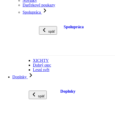
Novinky
Darčekové poukazy
Spolupráca
Spolupráca
späť
XICHTY
Dobrý otec
Lesní svět
Doplnky
Doplnky
späť