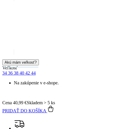
Garancia
vrátenia peňazí
99% spokojnosť
na Heureke
15 500+
pozitívnych recenzií
Popis
Parametre
Hodnotenie
6
Detail produktu