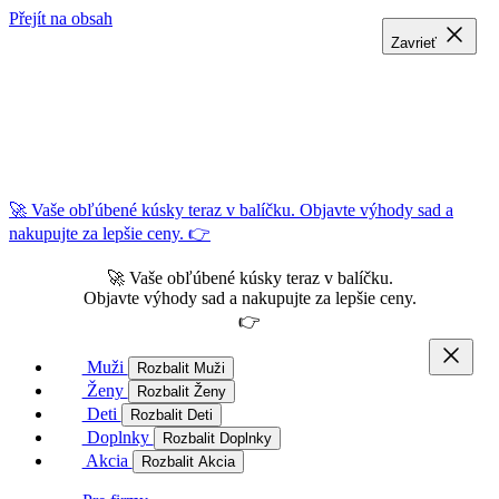
Přejít na obsah
Zavrieť
Zavrieť
Zavrieť
🚀 Vaše obľúbené kúsky teraz v balíčku. Objavte výhody sad a
nakupujte za lepšie ceny. 👉
🚀 Vaše obľúbené kúsky teraz v balíčku.
Objavte výhody sad a nakupujte za lepšie ceny.
👉
Muži
Rozbalit Muži
Ženy
Rozbalit Ženy
Deti
Rozbalit Deti
Doplnky
Rozbalit Doplnky
Akcia
Rozbalit Akcia