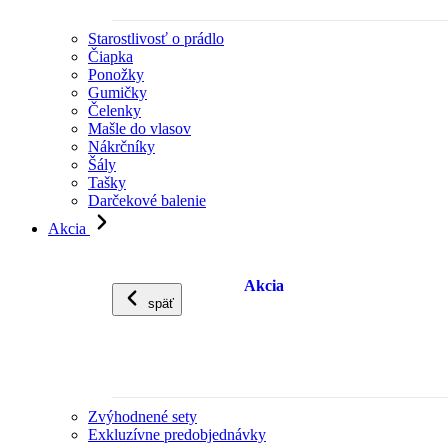
Starostlivosť o prádlo
Čiapka
Ponožky
Gumičky
Čelenky
Mašle do vlasov
Nákrčníky
Šály
Tašky
Darčekové balenie
Akcia
Akcia
späť
Zvýhodnené sety
Exkluzívne predobjednávky