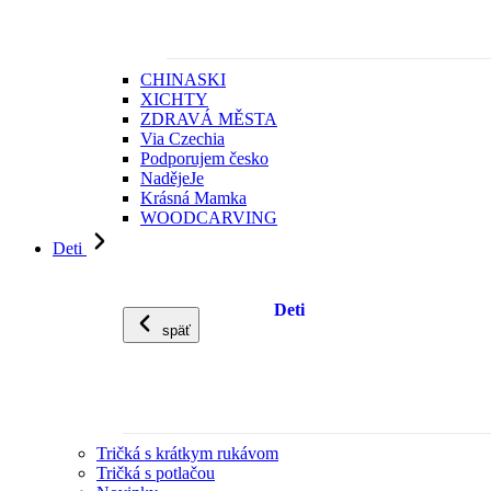
CHINASKI
XICHTY
ZDRAVÁ MĚSTA
Via Czechia
Podporujem česko
NadějeJe
Krásná Mamka
WOODCARVING
Deti
Deti
späť
Tričká s krátkym rukávom
Tričká s potlačou