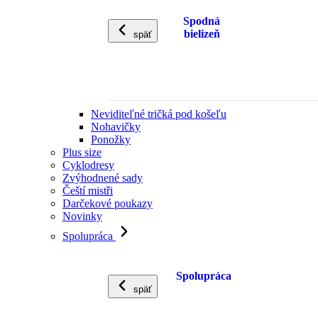
Spodná
bielizeň
späť
Neviditeľné tričká pod košeľu
Nohavičky
Ponožky
Plus size
Cyklodresy
Zvýhodnené sady
Čeští mistři
Darčekové poukazy
Novinky
Spolupráca
Spolupráca
späť