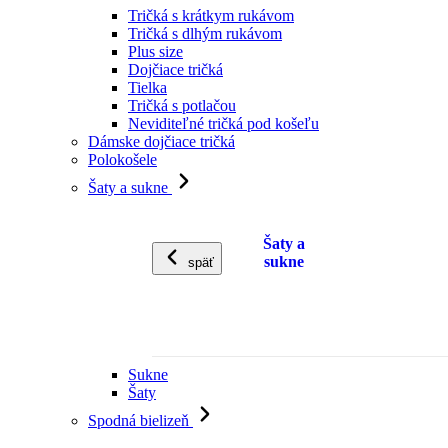
Tričká s krátkym rukávom
Tričká s dlhým rukávom
Plus size
Dojčiace tričká
Tielka
Tričká s potlačou
Neviditeľné tričká pod košeľu
Dámske dojčiace tričká
Polokošele
Šaty a sukne
Šaty a
sukne
späť
Sukne
Šaty
Spodná bielizeň