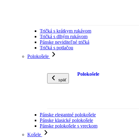
Tričká s krátkym rukávom
Tričká s dlhým rukávom
Pánske neviditeľné tričká
Tričká s potlačou
Polokošele
Polokošele
späť
Pánske elegantné polokošele
Pánske klasické polokošele
Pánske polokošele s vreckom
Košele