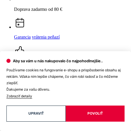
BREDA
Dámske tričko malina 40
Cena
40,99 €
Aby sa vám u nás nakupovalo čo najpohodlnejšie..
DO KOŠÍKA
Používame cookies na fungovanie e-shopu a prispôsobenie obsahu aj
Nevidieť pot a odolá špine
reklám. Vďaka nim lepšie chápeme, čo vám robí radosť a čo môžeme
zlepšiť.
Unikátne a chytré vlastnosti, vďaka ktorým je naše oblečenie
Ďakujeme za vašu dôveru.
jedinečné na trhu, zaisťuje technológia CityZen®.
Zobraziť detaily
Vonkajšia strana
odolá tekutinám a špine
, všetko z nej ihneď
strasiete alebo jemne zotriete.
UPRAVIŤ
POVOLIŤ
Vnútorná strana absorbuje vlhkosť a rozvádza ju do väčšej plochy
než bežná textília, aby látka nechladila a pot sa rýchlejšie odparil.