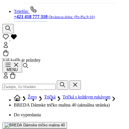
Telefón:
+421 418 777 310
Otváracia doba:
(Po-Pia 9-16)
Váš košík je prázdny
Hľadať
MENU
Prihlásiť sa
Košík
Ženy
Tričká
Tričká s krátkym rukávom
BREDA Dámske tričko malina 40
(aktuálna stránka)
Do vypredania