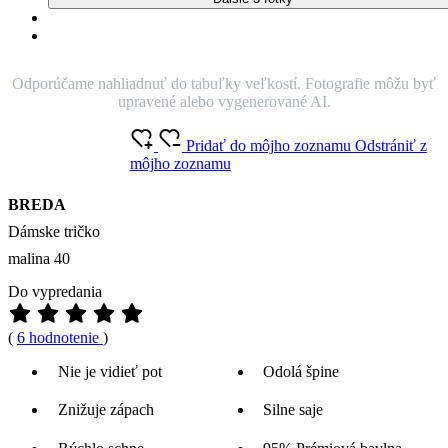
prémiovej bavlne, ktorá je na dotyk tak moc príjemná. Do trička sme
pridali kvapku elastanu, aby bolo dostatočne pružné a vám perfektne
padlo na telo.
O produkte
Farba