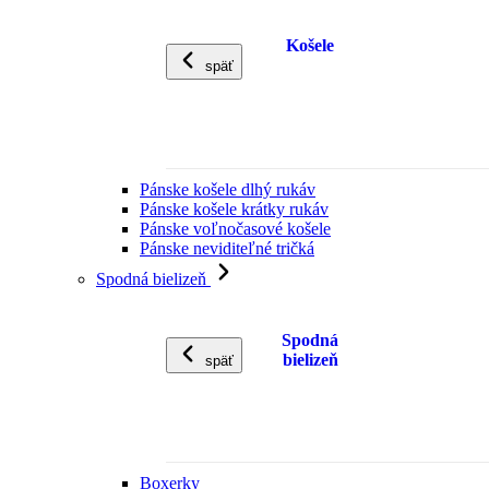
Košele
späť
Pánske košele dlhý rukáv
Pánske košele krátky rukáv
Pánske voľnočasové košele
Pánske neviditeľné tričká
Spodná bielizeň
Spodná
bielizeň
späť
Boxerky