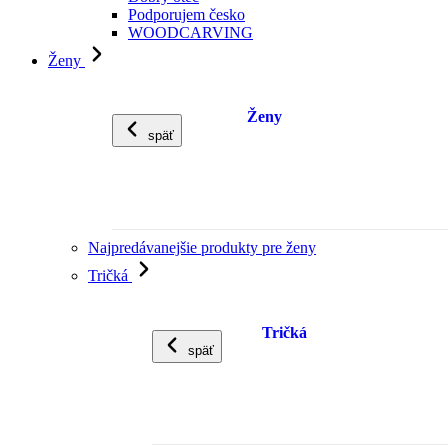
Podporujem česko
WOODCARVING
Ženy
Ženy
späť
Najpredávanejšie produkty pre ženy
Tričká
Tričká
späť