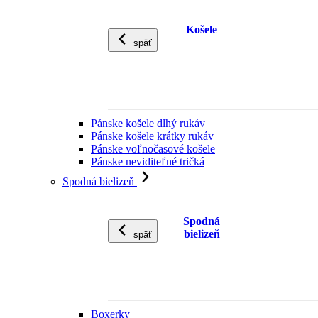
Košele
späť
Pánske košele dlhý rukáv
Pánske košele krátky rukáv
Pánske voľnočasové košele
Pánske neviditeľné tričká
Spodná bielizeň
Spodná
bielizeň
späť
Boxerky