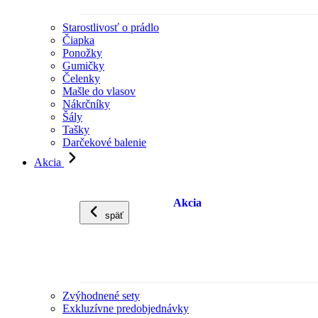
Starostlivosť o prádlo
Čiapka
Ponožky
Gumičky
Čelenky
Mašle do vlasov
Nákrčníky
Šály
Tašky
Darčekové balenie
Akcia
Akcia
späť
Zvýhodnené sety
Exkluzívne predobjednávky