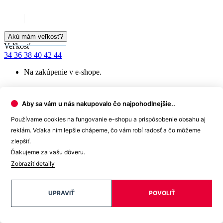
99% spokojnosť
na Heureke
15 500+
pozitívnych recenzií
Popis
Aby sa vám u nás nakupovalo čo najpohodlnejšie..
Parametre
Hodnotenie
Používame cookies na fungovanie e-shopu a prispôsobenie obsahu aj
3
reklám. Vďaka nim lepšie chápeme, čo vám robí radosť a čo môžeme
Detail produktu
zlepšiť.
Ďakujeme za vašu dôveru.
Zobraziť detaily
UPRAVIŤ
POVOLIŤ
BREDA
Dámske tričko fľašovo zelená 44