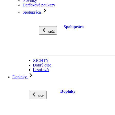
Novinky
Darčekové poukazy
Spolupráca
Spolupráca
späť
XICHTY
Dobrý otec
Lesní svět
Doplnky
Doplnky
späť