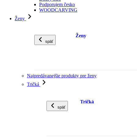
Podporujem česko
WOODCARVING
Ženy
Ženy
späť
Najpredávanejšie produkty pre ženy
Tričká
Tričká
späť