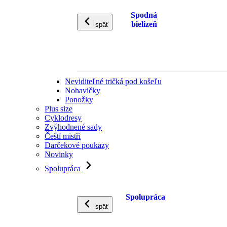
Spodná
bielizeň
späť
Neviditeľné tričká pod košeľu
Nohavičky
Ponožky
Plus size
Cyklodresy
Zvýhodnené sady
Čeští mistři
Darčekové poukazy
Novinky
Spolupráca
Spolupráca
späť