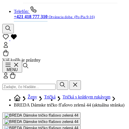
Telefón:
+421 418 777 310
Otváracia doba:
(Po-Pia 9-16)
Váš košík je prázdny
Hľadať
MENU
Prihlásiť sa
Košík
Ženy
Tričká
Tričká s krátkym rukávom
BREDA Dámske tričko fľašovo zelená 44
(aktuálna stránka)