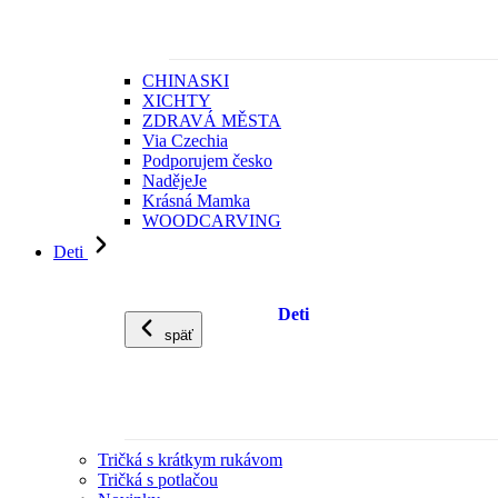
CHINASKI
XICHTY
ZDRAVÁ MĚSTA
Via Czechia
Podporujem česko
NadějeJe
Krásná Mamka
WOODCARVING
Deti
Deti
späť
Tričká s krátkym rukávom
Tričká s potlačou