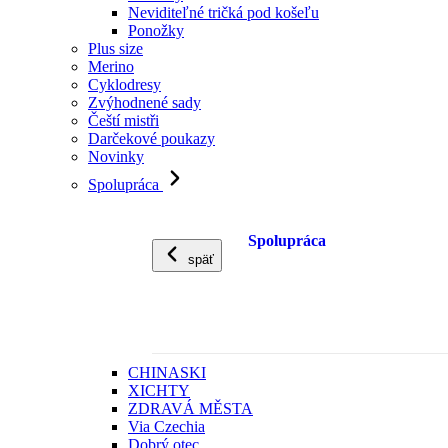
Neviditeľné tričká pod košeľu
Ponožky
Plus size
Merino
Cyklodresy
Zvýhodnené sady
Čeští mistři
Darčekové poukazy
Novinky
Spolupráca
Spolupráca
späť
CHINASKI
XICHTY
ZDRAVÁ MĚSTA
Via Czechia
Dobrý otec