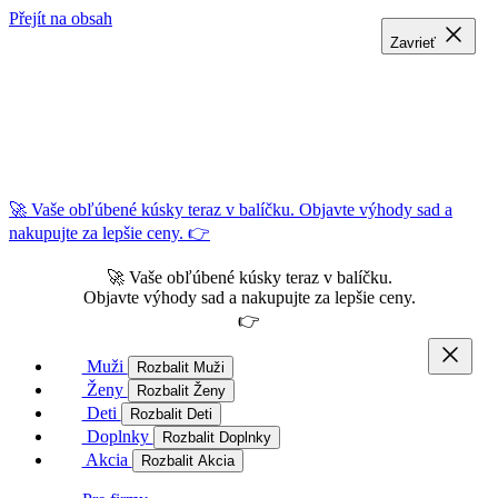
Přejít na obsah
Zavrieť
Zavrieť
Zavrieť
🚀 Vaše obľúbené kúsky teraz v balíčku. Objavte výhody sad a
nakupujte za lepšie ceny. 👉
🚀 Vaše obľúbené kúsky teraz v balíčku.
Objavte výhody sad a nakupujte za lepšie ceny.
👉
Muži
Rozbalit Muži
Ženy
Rozbalit Ženy
Deti
Rozbalit Deti
Doplnky
Rozbalit Doplnky
Akcia
Rozbalit Akcia