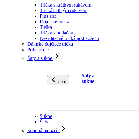
Tričká s krátkym rukávom
Tričká s dlhým rukávom
Plus size
Dojčiace tričká
Tielka
Tričká s potlačou
Neviditeľné tričká pod košeľu
Dámske dojčiace tričká
Polokošele
Šaty a sukne
Šaty a
sukne
späť
Sukne
Šaty
Spodná bielizeň