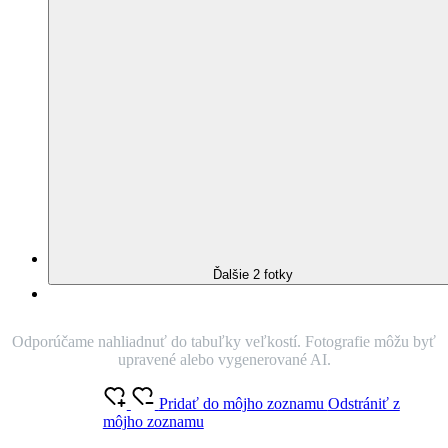
40
AJ V PLUS SIZE
Do vypredania
(
1 hodnotenie
)
Nie je vidieť pot
Odolá špine
Znižuje zápach
Silne saje
Rýchlo schne
Antibakteriálne
95% Prémiová bavlna
Sviežosť a jemnosť nedodá bielizni len aviváž. Dôležitá je príjemná
priedušná bavlna s padnúcim strihom, ak tomu jarný lila odtieň.
O produkte
Farba