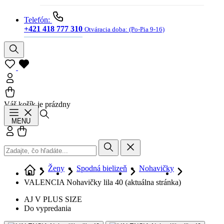
Telefón:
+421 418 777 310
Otváracia doba:
(Po-Pia 9-16)
Váš košík je prázdny
Hľadať
MENU
Prihlásiť sa
Košík
Ženy
Spodná bielizeň
Nohavičky
VALENCIA Nohavičky lila 40
(aktuálna stránka)
AJ V PLUS SIZE
Do vypredania