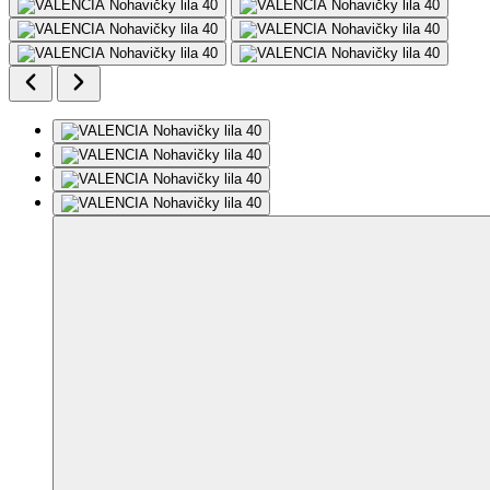
Ďalšie 2 fotky
Odporúčame nahliadnuť do tabuľky veľkostí. Fotografie môžu byť
upravené alebo vygenerované AI.
Pridať do môjho zoznamu
Odstrániť z
môjho zoznamu
VALENCIA
Nohavičky lila