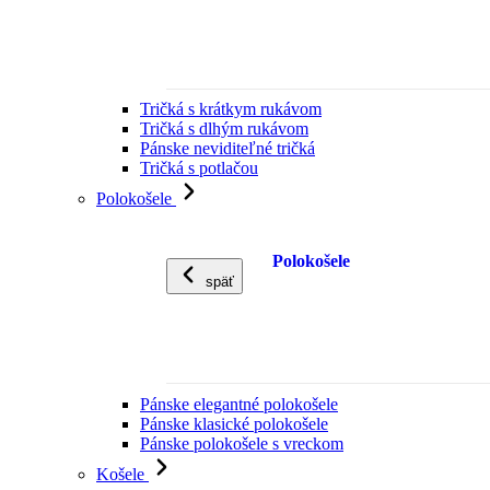
Tričká s krátkym rukávom
Tričká s dlhým rukávom
Pánske neviditeľné tričká
Tričká s potlačou
Polokošele
Polokošele
späť
Pánske elegantné polokošele
Pánske klasické polokošele
Pánske polokošele s vreckom
Košele