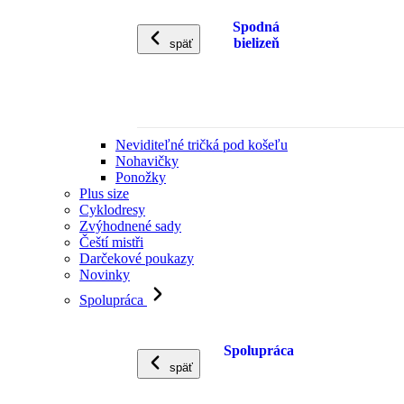
Spodná
bielizeň
späť
Neviditeľné tričká pod košeľu
Nohavičky
Ponožky
Plus size
Cyklodresy
Zvýhodnené sady
Čeští mistři
Darčekové poukazy
Novinky
Spolupráca
Spolupráca
späť