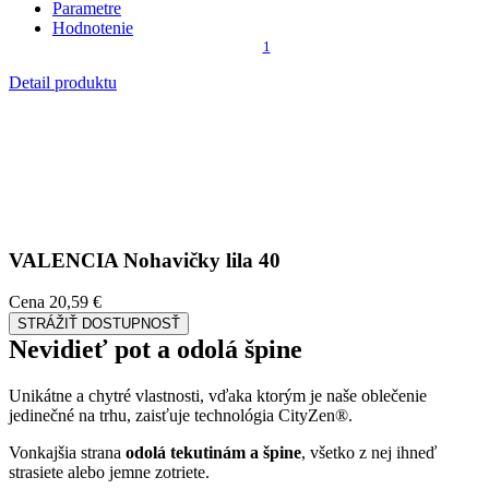
Kombinácia týchto vlastností zaručuje, že vám v oblečení bude celý
deň príjemne, pretože dokáže znížiť zápach a
mokré škvrny od
potu zvonku nevidieť
.