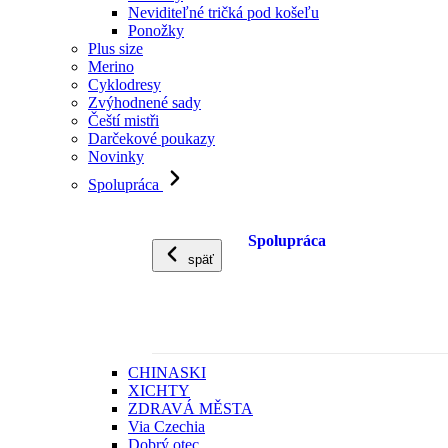
Neviditeľné tričká pod košeľu
Ponožky
Plus size
Merino
Cyklodresy
Zvýhodnené sady
Čeští mistři
Darčekové poukazy
Novinky
Spolupráca
Spolupráca
späť
CHINASKI
XICHTY
ZDRAVÁ MĚSTA
Via Czechia
Dobrý otec