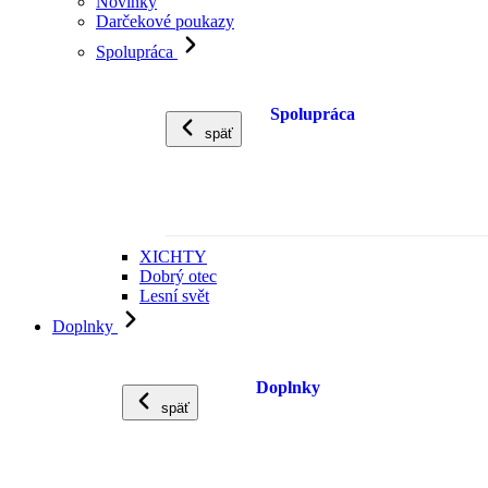
Novinky
Darčekové poukazy
Spolupráca
Spolupráca
späť
XICHTY
Dobrý otec
Lesní svět
Doplnky
Doplnky
späť