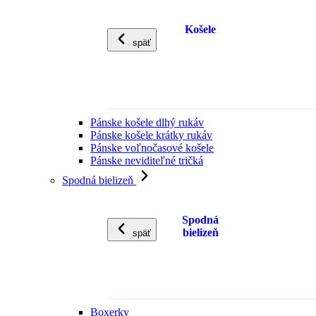
Košele
späť
Pánske košele dlhý rukáv
Pánske košele krátky rukáv
Pánske voľnočasové košele
Pánske neviditeľné tričká
Spodná bielizeň
Spodná
bielizeň
späť
Boxerky