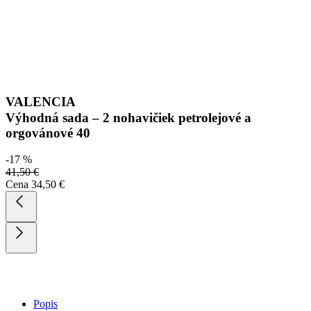
Detail produktu
VALENCIA
Nohavičky lila 40
Cena
20,59 €
STRÁŽIŤ DOSTUPNOSŤ
Nevidieť pot a odolá špine
Unikátne a chytré vlastnosti, vďaka ktorým je naše oblečenie
jedinečné na trhu, zaisťuje technológia CityZen®.
Vonkajšia strana
odolá tekutinám a špine
, všetko z nej ihneď
strasiete alebo jemne zotriete.
Vnútorná strana absorbuje vlhkosť a rozvádza ju do väčšej plochy
než bežná textília, aby látka nechladila a pot sa rýchlejšie odparil.