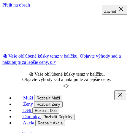
Přejít na obsah
Zavrieť
Zavrieť
Zavrieť
🚀 Vaše obľúbené kúsky teraz v balíčku. Objavte výhody sad a
nakupujte za lepšie ceny. 👉
🚀 Vaše obľúbené kúsky teraz v balíčku.
Objavte výhody sad a nakupujte za lepšie ceny.
👉
Muži
Rozbalit Muži
Ženy
Rozbalit Ženy
Deti
Rozbalit Deti
Doplnky
Rozbalit Doplnky
Akcia
Rozbalit Akcia