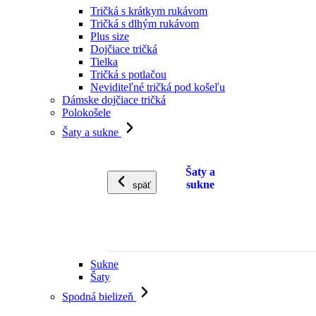
Tričká s krátkym rukávom
Tričká s dlhým rukávom
Plus size
Dojčiace tričká
Tielka
Tričká s potlačou
Neviditeľné tričká pod košeľu
Dámske dojčiace tričká
Polokošele
Šaty a sukne
Šaty a
sukne
späť
Sukne
Šaty
Spodná bielizeň