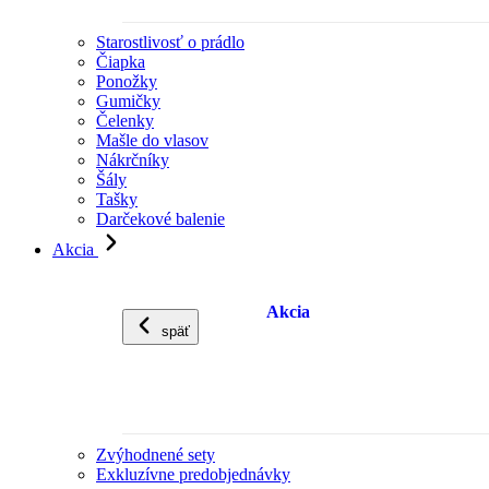
Starostlivosť o prádlo
Čiapka
Ponožky
Gumičky
Čelenky
Mašle do vlasov
Nákrčníky
Šály
Tašky
Darčekové balenie
Akcia
Akcia
späť
Zvýhodnené sety
Exkluzívne predobjednávky