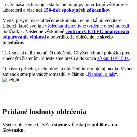
Máme radi prírodu a uvedomujeme si, aký vplyv na ňu má textilný
priemysel, preto ju chceme podporovať a dávať jej možnosť dýchať.
Naše oblečenie má
certifikát
OEKO-TEX Standard 100
, a teda je
maximálne bezpečné na každodenné nosenie.
Súčasne sme spojili sily s
projektom clevercare
, vďaka ktorému si
všetci osvojíme triky, ako sa šetrne starať o oblečenie, predĺžiť jeho
životnosť a uľaviť životnému prostrediu
.Všetko o výrobe sa dozviete na stránke
Príbeh trička
.
Parametre
Kód
814-VAL/40
produktu
EAN
8595684009071
Farba
Svetlá ružová
Nie je vidieť pot | Odolá špine | Znižuje zápach | Silne
Kľúčové
saje | Rýchlo schne | Antibakteriálne | 95% Prémiová
vlastnosti
bavlna
Zloženie
95% bavlna, 5% elastan
materiálu
Typ