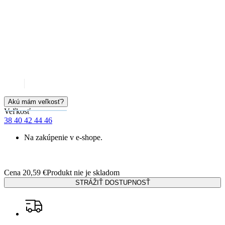
Garancia
vrátenia peňazí
99% spokojnosť
na Heureke
15 500+
pozitívnych recenzií
Výhodné sety
Detail setu