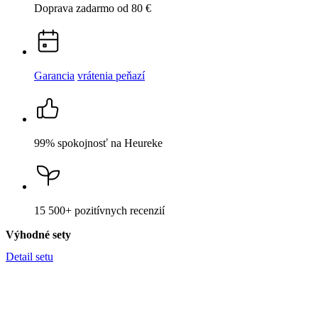
VALENCIA
Výhodná sada – 2 nohavičiek petrolejové a
orgovánové 40
-17 %
41,50 €
Cena
34,50 €
Popis
Parametre
Hodnotenie
1