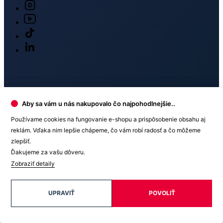
O nákupe
O nás
Doprava
Aby sa vám u nás nakupovalo čo najpohodlnejšie..
Používame cookies na fungovanie e-shopu a prispôsobenie obsahu aj
Platba
reklám. Vďaka nim lepšie chápeme, čo vám robí radosť a čo môžeme
zlepšiť.
Ďakujeme za vašu dôveru.
Zobraziť detaily
V médiách
UPRAVIŤ
POVOLIŤ
Ocenenie