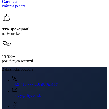
Newsletter
Získajte zľavy len pre prihlásených, buďte informovaní o akciách.
Váš e-mail
PRIHLÁSIŤ SA K ODBERU
Odoslaním súhlasíte sa
spracovaním osobných údajov
.