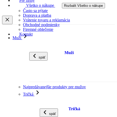
Pre firmy
Všetko o nákupe
Rozbalit Všetko o nákupe
Často sa pýtate
Doprava a platba
Vrátenie tovaru a reklamácia
Obchodné podmienky
Firemné oblečenie
Kontakt
Muži
Muži
späť
Najpredávanejšie produkty pre mužov
Tričká
Tričká
späť