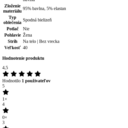
0×
1
0×
100
%
Zákazníkov odporúča
Pridať hodnotenie
Tento produkt zatím nikdo nehodnotil.
Doprava zadarmo
od 80 €
Garancia
vrátenia peňazí