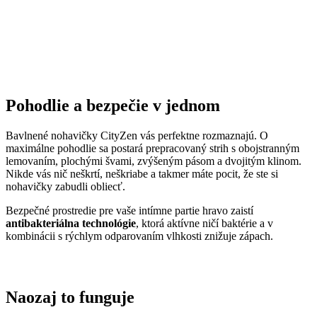
Medzi prvými naše oblečenie skúmala Technická univerzita v
Liberci, ktorá svojimi
výsledkami pozitívne tvrdenie o technológii
podčiarkla. Následne výskumné
centrum CEITEC analyzovalo
odparovanie vlhkosti
a potvrdilo, že oblečenie je
skvelo
priedušné
.
Tiež sme si dali zmerať, či oblečenie CityZen chráni pokožku pred
slnečným žiarením. V teste sme prešli a dokonca
získali UPF 50+
.
O našom príbehu, technológii a oblečení informujú aj médiá. Výber
zmienok sme pre vás zhromaždili v článku „
Napísali o nás
“.
Pridané hodnoty oblečenia
Všetko oblečenie CityZen
šijeme v Českej republike a na
Slovensku
.
Dávame si záležať na tom, aby sme všetko od prvej nitky vyrábali u
nás a podporovali tak miestny textilný priemysel. Zároveň máme
vďaka tomu možnosť dôkladne dohliadať na kvalitu a
dodržiavanie
ekologických postupov
vo výrobe.