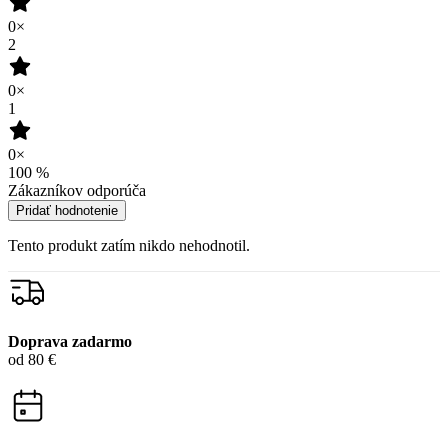
99% spokojnosť
na Heureke
15 500+
pozitívnych recenzií
Zákaznícka podpora
+421 418 777 310
(Po-Pia 9-16)
dotazy@cityzen.sk