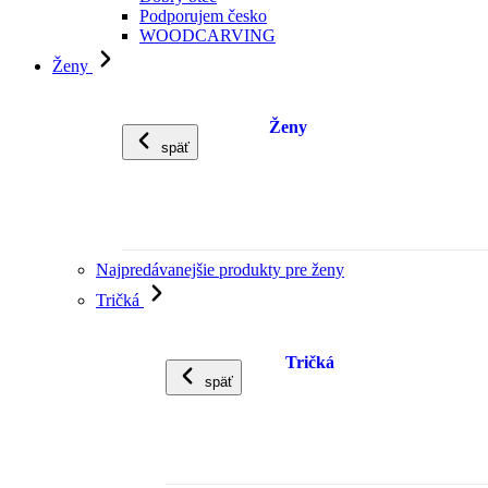
Podporujem česko
WOODCARVING
Ženy
Ženy
späť
Najpredávanejšie produkty pre ženy
Tričká
Tričká
späť