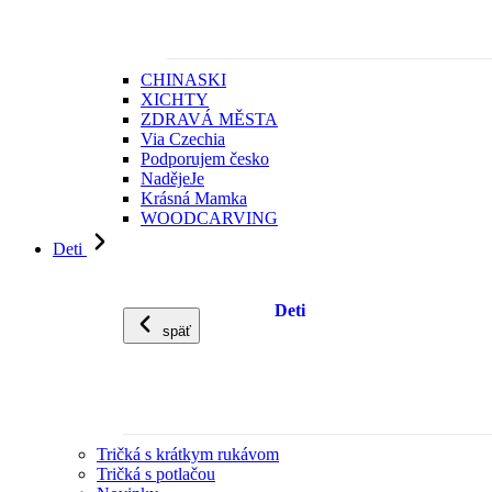
CHINASKI
XICHTY
ZDRAVÁ MĚSTA
Via Czechia
Podporujem česko
NadějeJe
Krásná Mamka
WOODCARVING
Deti
Deti
späť
Tričká s krátkym rukávom
Tričká s potlačou