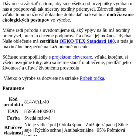
Spodná bielizeň
oblečenia
Potlač
Nie
Pohlavie
Žena
Strih
Na telo | Bez vrecka
Veľkosť
40
Hodnotenie produktu
4,5
Hodnotilo
1 používateľov
5
1×
4
0×
3
0×
2