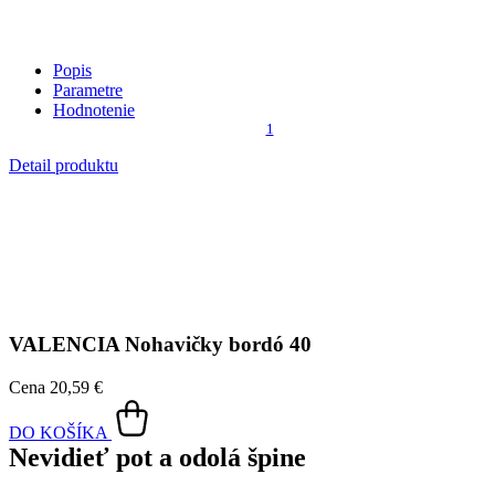
VALENCIA
Nohavičky bordó 40
Cena
20,59 €
DO KOŠÍKA
Nevidieť pot a odolá špine
Unikátne a chytré vlastnosti, vďaka ktorým je naše oblečenie
jedinečné na trhu, zaisťuje technológia CityZen®.
Vonkajšia strana
odolá tekutinám a špine
, všetko z nej ihneď
strasiete alebo jemne zotriete.
Vnútorná strana absorbuje vlhkosť a rozvádza ju do väčšej plochy
než bežná textília, aby látka nechladila a pot sa rýchlejšie odparil.