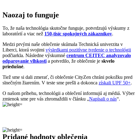
Liberci, ktorá svojimi
výsledkami pozitívne tvrdenie o technológii
podčiarkla. Následne výskumné
centrum CEITEC analyzovalo
odparovanie vlhkosti
a potvrdilo, že oblečenie je
skvelo
priedušné
.
Tiež sme si dali zmerať, či oblečenie CityZen chráni pokožku pred
slnečným žiarením. V teste sme prešli a dokonca
získali UPF 50+
.
O našom príbehu, technológii a oblečení informujú aj médiá. Výber
zmienok sme pre vás zhromaždili v článku „
Napísali o nás
“.
Pridané hodnoty oblečenia
Všetko oblečenie CityZen
šijeme v Českej republike a na
Slovensku
.
Dávame si záležať na tom, aby sme všetko od prvej nitky vyrábali u
nás a podporovali tak miestny textilný priemysel. Zároveň máme
vďaka tomu možnosť dôkladne dohliadať na kvalitu a
dodržiavanie
ekologických postupov
vo výrobe.