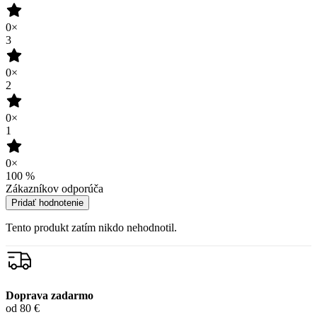
0×
1
0×
100
%
Zákazníkov odporúča
Pridať hodnotenie
Tento produkt zatím nikdo nehodnotil.
Doprava zadarmo
od 80 €
Garancia
vrátenia peňazí