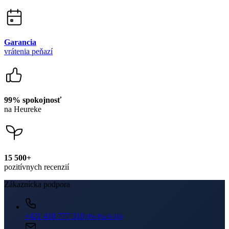
99% spokojnosť
na Heureke
15 500+
pozitívnych recenzií
Zákaznícka podpora
+421 418 777 310
(Po-Pia 9-16)
dotazy@cityzen.sk