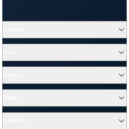
O nás
Doprava
Platba
V médiách
Ocenenie
© 2026 CityZen
| vytvoril
emorfiq
Zavrieť