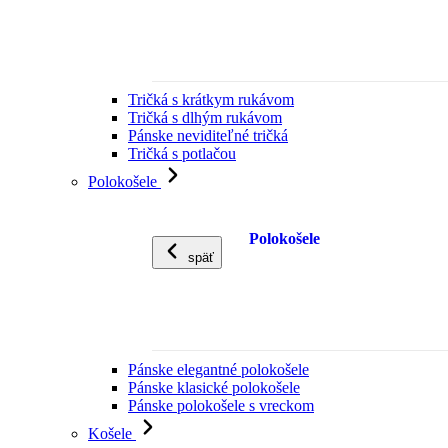
Tričká s krátkym rukávom
Tričká s dlhým rukávom
Pánske neviditeľné tričká
Tričká s potlačou
Polokošele
Polokošele
späť
Pánske elegantné polokošele
Pánske klasické polokošele
Pánske polokošele s vreckom
Košele