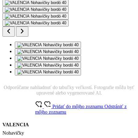
Odporúčame nahliadnuť do tabuľky veľkostí. Fotografie môžu byť
upravené alebo vygenerované AI.
Pridať do môjho zoznamu
Odstrániť z
môjho zoznamu
VALENCIA
Nohavičky