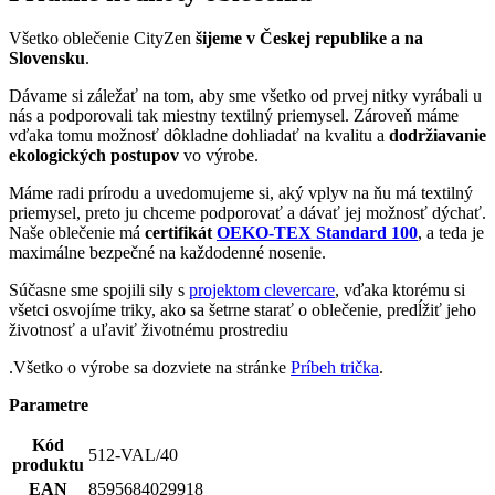
Máme radi prírodu a uvedomujeme si, aký vplyv na ňu má textilný
priemysel, preto ju chceme podporovať a dávať jej možnosť dýchať.
Naše oblečenie má
certifikát
OEKO-TEX Standard 100
, a teda je
maximálne bezpečné na každodenné nosenie.
Súčasne sme spojili sily s
projektom clevercare
, vďaka ktorému si
všetci osvojíme triky, ako sa šetrne starať o oblečenie, predĺžiť jeho
životnosť a uľaviť životnému prostrediu
.Všetko o výrobe sa dozviete na stránke
Príbeh trička
.
Parametre
Kód
512-VAL/40
produktu
EAN
8595684029918
Farba
Bordó
Nie je vidieť pot | Odolá špine | Znižuje zápach | Silne
Kľúčové
saje | Rýchlo schne | Antibakteriálne | 95% Prémiová
vlastnosti
bavlna
Zloženie
95% bavlna, 5% elastan
materiálu
Typ
Spodná bielizeň