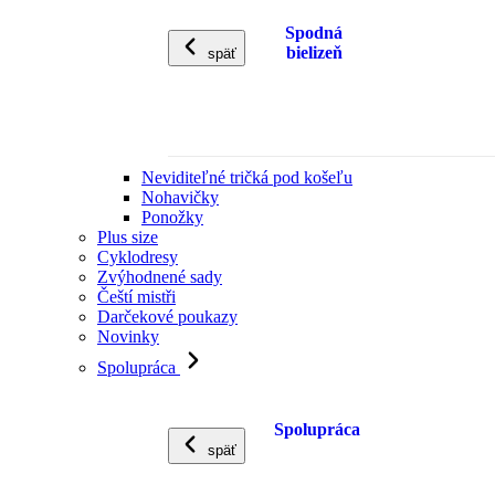
Spodná
bielizeň
späť
Neviditeľné tričká pod košeľu
Nohavičky
Ponožky
Plus size
Cyklodresy
Zvýhodnené sady
Čeští mistři
Darčekové poukazy
Novinky
Spolupráca
Spolupráca
späť