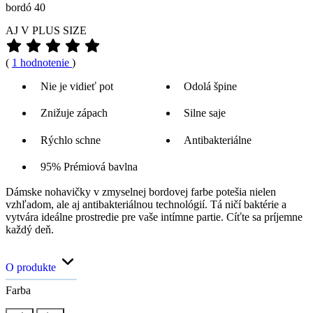
bordó 40
AJ V PLUS SIZE
(
1 hodnotenie
)
Nie je vidieť pot
Odolá špine
Znižuje zápach
Silne saje
Rýchlo schne
Antibakteriálne
95% Prémiová bavlna
Dámske nohavičky v zmyselnej bordovej farbe potešia nielen
vzhľadom, ale aj antibakteriálnou technológií. Tá ničí baktérie a
vytvára ideálne prostredie pre vaše intímne partie. Cíťte sa príjemne
každý deň.
O produkte
Farba