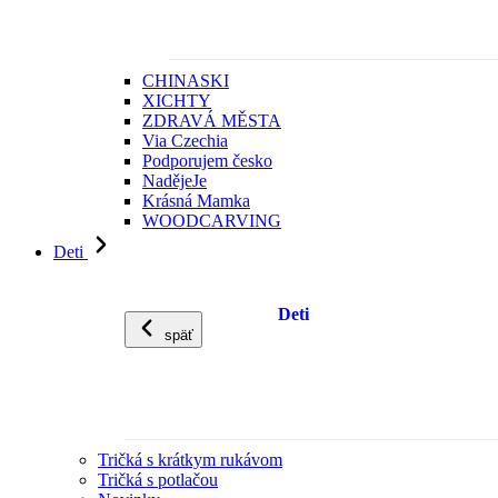
CHINASKI
XICHTY
ZDRAVÁ MĚSTA
Via Czechia
Podporujem česko
NadějeJe
Krásná Mamka
WOODCARVING
Deti
Deti
späť
Tričká s krátkym rukávom
Tričká s potlačou