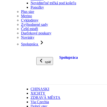
Neviditeľné tričká pod košeľu
Ponožky
Plus size
Merino
Cyklodresy
Zvýhodnené sady
Čeští mistři
Darčekové poukazy
Novinky
Spolupráca
Spolupráca
späť
CHINASKI
XICHTY
ZDRAVÁ MĚSTA
Via Czechia
Dobrý otec