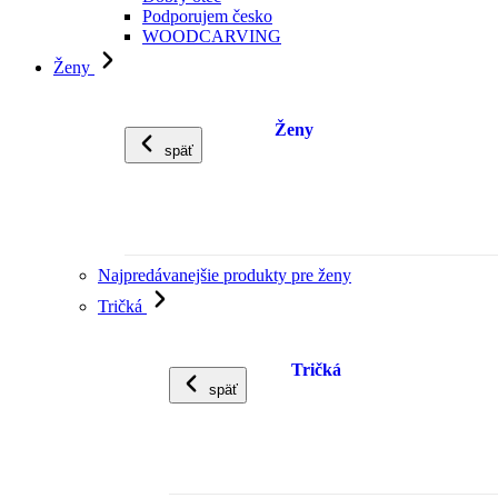
Podporujem česko
WOODCARVING
Ženy
Ženy
späť
Najpredávanejšie produkty pre ženy
Tričká
Tričká
späť