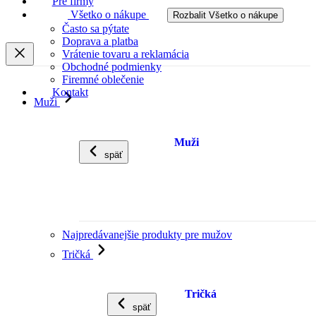
Pre firmy
Všetko o nákupe
Rozbalit Všetko o nákupe
Často sa pýtate
Doprava a platba
Vrátenie tovaru a reklamácia
Obchodné podmienky
Firemné oblečenie
Kontakt
Muži
Muži
späť
Najpredávanejšie produkty pre mužov
Tričká
Tričká
späť