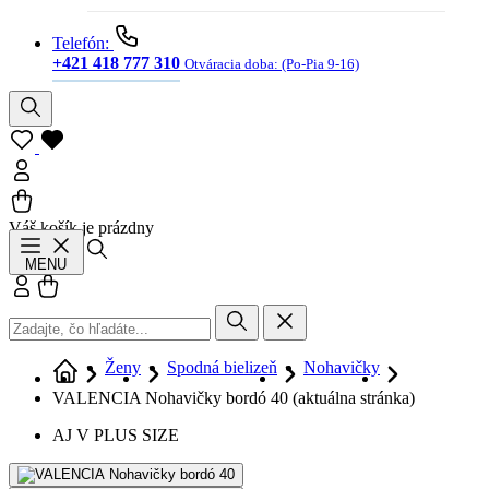
Telefón:
+421 418 777 310
Otváracia doba:
(Po-Pia 9-16)
Váš košík je prázdny
Hľadať
MENU
Prihlásiť sa
Košík
Ženy
Spodná bielizeň
Nohavičky
VALENCIA Nohavičky bordó 40
(aktuálna stránka)
AJ V PLUS SIZE