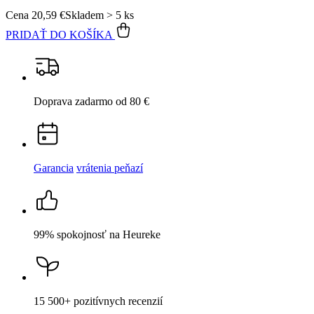
Garancia
vrátenia peňazí
99% spokojnosť
na Heureke
15 500+
pozitívnych recenzií
Popis
Parametre
Hodnotenie
1
Detail produktu