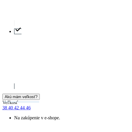
Akú mám veľkosť?
Veľkosť
38
40
42
44
46
Na zakúpenie v e-shope.
Cena
20,59 €
Skladem > 5 ks
PRIDAŤ DO KOŠÍKA
Doprava zadarmo
od 80 €