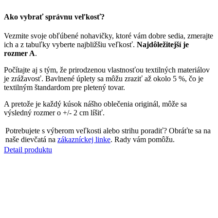
je zrážavosť. Bavlnené úplety sa môžu zraziť až okolo 5 %, čo je
textilným štandardom pre pletený tovar.
A pretože je každý kúsok nášho oblečenia originál, môže sa
výsledný rozmer o +/- 2 cm líšiť.
Potrebujete s výberom veľkosti alebo strihu poradiť? Obráťte sa na
naše dievčatá na
zákazníckej linke
. Rady vám pomôžu.
Detail produktu
VALENCIA
Nohavičky bordó 40
Cena
20,59 €
DO KOŠÍKA
Prihlásenie zákazníka