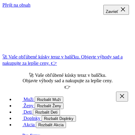
Přejít na obsah
Zavrieť
Zavrieť
Zavrieť
🚀 Vaše obľúbené kúsky teraz v balíčku. Objavte výhody sad a
nakupujte za lepšie ceny. 👉
🚀 Vaše obľúbené kúsky teraz v balíčku.
Objavte výhody sad a nakupujte za lepšie ceny.
👉
Muži
Rozbalit Muži
Ženy
Rozbalit Ženy
Deti
Rozbalit Deti
Doplnky
Rozbalit Doplnky
Akcia
Rozbalit Akcia