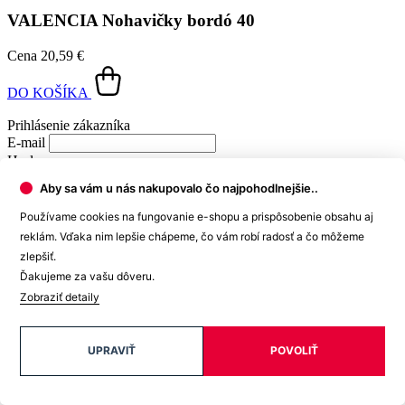
E-mail
Heslo
Zabudli ste heslo?
PRIHLÁSIŤ SA
Chytré výhody začínajú registráciou
Získate prístup k novinkám, limitkám aj akciám skôr ako
ostatní.
Exkluzívne ponuky len pre členov.
Aby sa vám u nás nakupovalo čo najpohodlnejšie..
Používame cookies na fungovanie e-shopu a prispôsobenie obsahu aj
Ešte nemáte účet?
CHCEM SA REGISTROVAŤ
reklám. Vďaka nim lepšie chápeme, čo vám robí radosť a čo môžeme
© 2026 CityZen
zlepšiť.
| vytvoril
emorfiq
Ďakujeme za vašu dôveru.
Zobraziť detaily
Registrácia
Chytré výhody začínajú registráciou
UPRAVIŤ
POVOLIŤ
Získate prístup k novinkám, limitkám aj akciám skôr ako
ostatní.
Exkluzívne ponuky len pre členov.