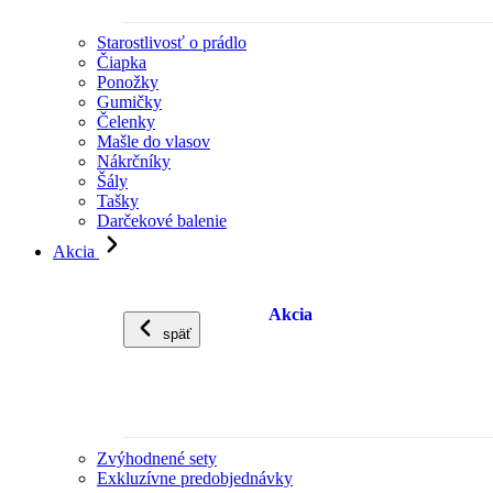
Starostlivosť o prádlo
Čiapka
Ponožky
Gumičky
Čelenky
Mašle do vlasov
Nákrčníky
Šály
Tašky
Darčekové balenie
Akcia
Akcia
späť
Zvýhodnené sety
Exkluzívne predobjednávky