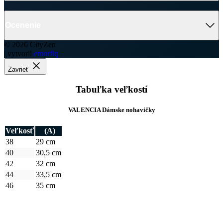
Tabuľka veľkostí
VALENCIA Dámske nohavičky
Veľkosť
(A)
38
29 cm
40
30,5 cm
42
32 cm
44
33,5 cm
46
35 cm
Ako vybrať správnu veľkosť?
Vezmite svoje obľúbené nohavičky, ktoré vám dobre sedia, zmerajte
ich a z tabuľky vyberte najbližšiu veľkosť.
Najdôležitejší je
rozmer A
.
Počítajte aj s tým, že prirodzenou vlastnosťou textilných materiálov