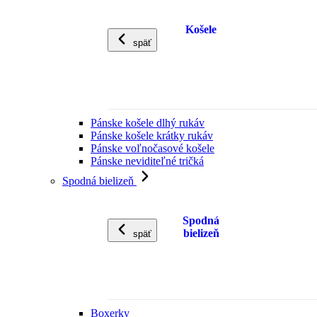
Košele
späť
Pánske košele dlhý rukáv
Pánske košele krátky rukáv
Pánske voľnočasové košele
Pánske neviditeľné tričká
Spodná bielizeň
Spodná
bielizeň
späť
Boxerky