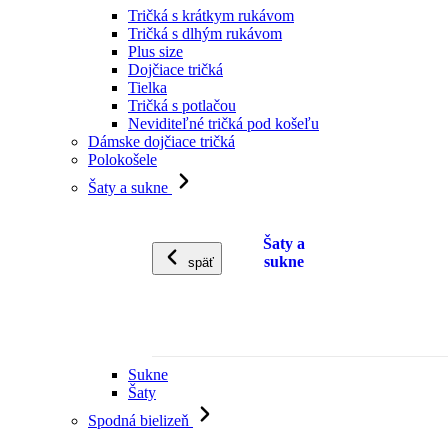
Tričká s krátkym rukávom
Tričká s dlhým rukávom
Plus size
Dojčiace tričká
Tielka
Tričká s potlačou
Neviditeľné tričká pod košeľu
Dámske dojčiace tričká
Polokošele
Šaty a sukne
Šaty a
sukne
späť
Sukne
Šaty
Spodná bielizeň