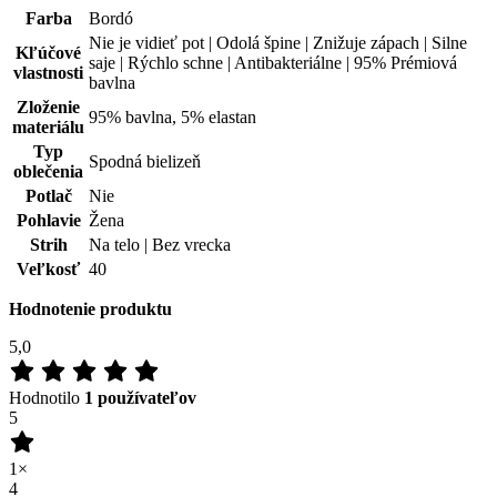
oblečenia
Potlač
Nie
Pohlavie
Žena
Strih
Na telo | Bez vrecka
Veľkosť
40
Hodnotenie produktu
5,0
Hodnotilo
1 používateľov
5
1×
4
0×
3
0×
2