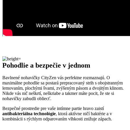
Pohodlie a bezpečie v jednom
Bavlnené nohavičky CityZen vás perfektne rozmaznajú. O
maximálne pohodlie sa postará prepracovaný strih s obojstranným
lemovaním, plochými švami, zvýšeným pásom a dvojitým klinom.
Nikde vás nič neškrtí, neškriabe a takmer máte pocit, že ste si
nohavičky zabudli obliecť.
Bezpečné prostredie pre vaše intímne partie hravo zaistí
antibakteriálna technológie
, ktorá aktívne ničí baktérie a v
kombinácii s rýchlym odparovaním vlhkosti znižuje zápach.
Naozaj to funguje
To, že naša technológia skutočne funguje, potvrdzujú výskumy z
laboratórií a viac než
150-tisíc spokojných zákazníkov
.
Medzi prvými naše oblečenie skúmala Technická univerzita v