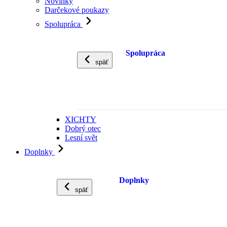
Novinky
Darčekové poukazy
Spolupráca
Spolupráca
späť
XICHTY
Dobrý otec
Lesní svět
Doplnky
Doplnky
späť