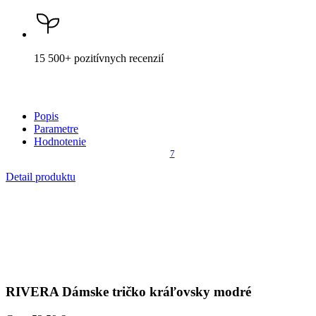
Popis
Parametre
Hodnotenie
7
Detail produktu
RIVERA
Dámske tričko kráľovsky modré
Cena
53,59 €
DO KOŠÍKA
Nevidieť pot a odolá špine
Unikátne a chytré vlastnosti, vďaka ktorým je naše oblečenie
jedinečné na trhu, zaisťuje technológia CityZen®.