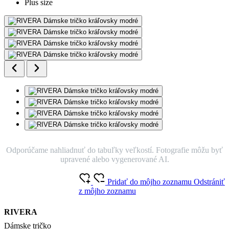
Plus size
Odporúčame nahliadnuť do tabuľky veľkostí. Fotografie môžu byť
upravené alebo vygenerované AI.
Pridať do môjho zoznamu
Odstrániť
z môjho zoznamu
RIVERA
Dámske tričko