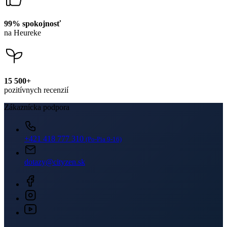
15 500+
pozitívnych recenzií
Zákaznícka podpora
+421 418 777 310
(Po-Pia 9-16)
dotazy@cityzen.sk
Newsletter
Získajte zľavy len pre prihlásených, buďte informovaní o akciách.
Váš e-mail