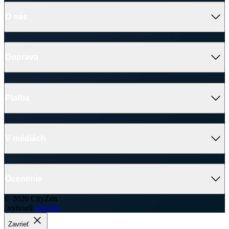
Platba
V médiách
Ocenenie
© 2026 CityZen
| vytvoril
emorfiq
Zavrieť
Tabuľka veľkostí
RIVERA Dámske plus size tričko, 3/4 rukáv
Veľkosť
(A)
(B)
(C)
(D)
44
70 cm
55 cm
55 cm
49,5 cm