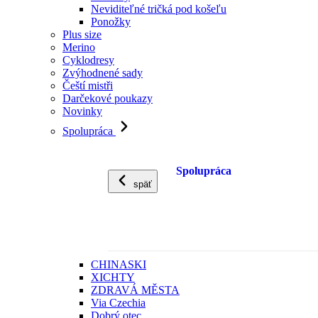
Neviditeľné tričká pod košeľu
Ponožky
Plus size
Merino
Cyklodresy
Zvýhodnené sady
Čeští mistři
Darčekové poukazy
Novinky
Spolupráca
Spolupráca
späť
CHINASKI
XICHTY
ZDRAVÁ MĚSTA
Via Czechia
Dobrý otec