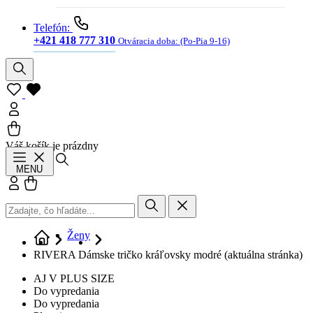
Telefón:
+421 418 777 310
Otváracia doba:
(Po-Pia 9-16)
Váš košík je prázdny
Hľadať
MENU
Prihlásiť sa
Košík
Ženy
RIVERA Dámske tričko kráľovsky modré
(aktuálna stránka)
AJ V PLUS SIZE
Do vypredania
Do vypredania