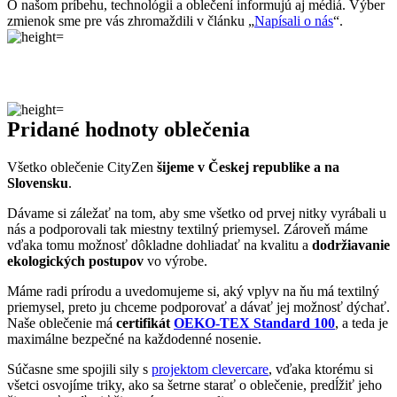
Všetko oblečenie CityZen
šijeme v Českej republike a na
Slovensku
.
Dávame si záležať na tom, aby sme všetko od prvej nitky vyrábali u
nás a podporovali tak miestny textilný priemysel. Zároveň máme
vďaka tomu možnosť dôkladne dohliadať na kvalitu a
dodržiavanie
ekologických postupov
vo výrobe.
Máme radi prírodu a uvedomujeme si, aký vplyv na ňu má textilný
priemysel, preto ju chceme podporovať a dávať jej možnosť dýchať.
Naše oblečenie má
certifikát
OEKO-TEX Standard 100
, a teda je
maximálne bezpečné na každodenné nosenie.
Súčasne sme spojili sily s
projektom clevercare
, vďaka ktorému si
všetci osvojíme triky, ako sa šetrne starať o oblečenie, predĺžiť jeho
životnosť a uľaviť životnému prostrediu
.Všetko o výrobe sa dozviete na stránke
Príbeh trička
.
RIVERA