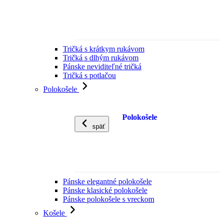
Tričká s krátkym rukávom
Tričká s dlhým rukávom
Pánske neviditeľné tričká
Tričká s potlačou
Polokošele
Polokošele
späť
Pánske elegantné polokošele
Pánske klasické polokošele
Pánske polokošele s vreckom
Košele