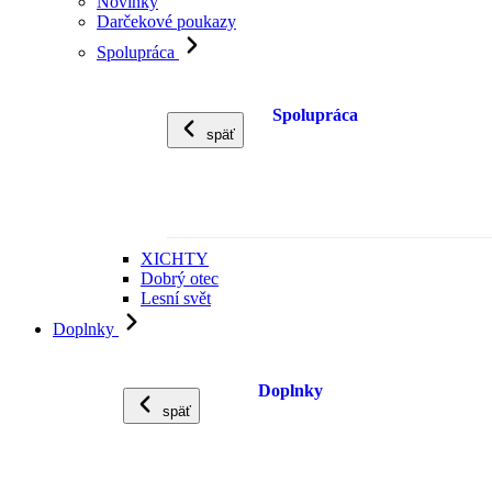
Novinky
Darčekové poukazy
Spolupráca
Spolupráca
späť
XICHTY
Dobrý otec
Lesní svět
Doplnky
Doplnky
späť