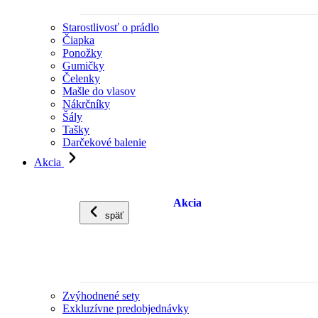
Starostlivosť o prádlo
Čiapka
Ponožky
Gumičky
Čelenky
Mašle do vlasov
Nákrčníky
Šály
Tašky
Darčekové balenie
Akcia
Akcia
späť
Zvýhodnené sety
Exkluzívne predobjednávky