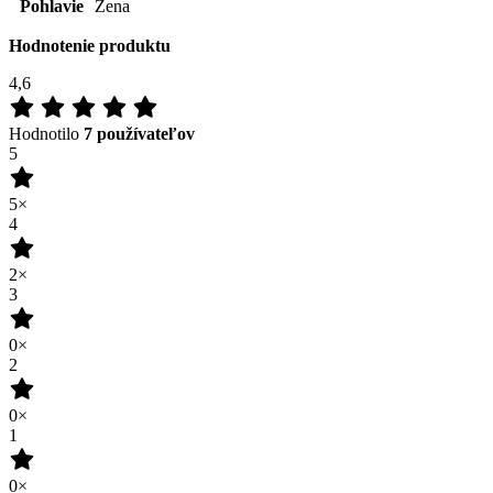
5×
4
2×
3
0×
2
0×
1
0×
100
%
Zákazníkov odporúča
Pridať hodnotenie
08.04.2024
cítim sa v ňom dobre