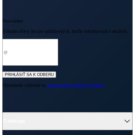
PRIHLÁSIŤ SA K ODBERU
Odoslaním súhlasíte sa
spracovaním osobných údajov
.
O nákupe
O nás
Doprava