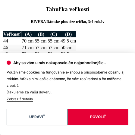
46
71 cm
57 cm
57 cm
50 cm
48
72 cm
59 cm
59 cm
50,5 cm
50
73 cm
61 cm
61 cm
51 cm
Ako vybrať správnu veľkosť?
Vezmite svoje obľúbené tričko, ktoré vám dobre sedí, zmerajte ho a
Aby sa vám u nás nakupovalo čo najpohodlnejšie..
z tabuľky vyberte najbližšiu veľkosť.
Najdôležitejší je rozmer B
.
Používame cookies na fungovanie e-shopu a prispôsobenie obsahu aj
Počítajte aj s tým, že prirodzenou vlastnosťou textilných materiálov
reklám. Vďaka nim lepšie chápeme, čo vám robí radosť a čo môžeme
je zrážavosť. Bavlnené úplety sa môžu zraziť až okolo 5 %, čo je
zlepšiť.
textilným štandardom pre pletený tovar.
Ďakujeme za vašu dôveru.
A pretože je každý kúsok nášho oblečenia originál, môže sa
Zobraziť detaily
výsledný rozmer o +/- 2 cm líšiť.
Potrebujete s výberom veľkosti alebo strihu poradiť? Obráťte sa na
UPRAVIŤ
POVOLIŤ
naše dievčatá na
zákazníckej linke
. Rady vám pomôžu.
Detail produktu