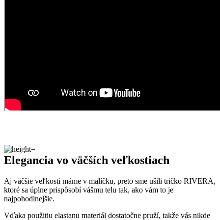
Elegancia vo väčších veľkostiach
Aj väčšie veľkosti máme v malíčku, preto sme ušili tričko RIVERA,
ktoré sa úplne prispôsobí vášmu telu tak, ako vám to je
najpohodlnejšie.
Vďaka použitiu elastanu materiál dostatočne pruží, takže vás nikde
nebude škrtiť, a to ani v podpazuší, pretože rukávy sme vytvarovali
do voľných „netopierích krídiel“.
Elegancia trička sa skrýva v lodičkovom výstrihu, ktorý na chrbte
prechádza do tvaru V, a v trojštvrťových rukávoch. O maximálne
pohodlie sa postará prémiová bavlna a predĺžená dĺžka trička, ktorá
zaručí nulové vyhrňovanie.