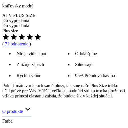
kráľovsky modré
AJ V PLUS SIZE
Do vypredania
Do vypredania
Plus size
(
7 hodnotenie
)
Nie je vidieť pot
Odolá špine
Znižuje zápach
Silne saje
Rýchlo schne
95% Prémiová bavlna
Pokiaľ máte v mierach samé plusy, tak sme naše Plus Size tričko
ušili práve pre Vás. Väčšia veľkosť, padnúci strih a trocha pružnosti
vďaka prímesi elastanu zaistia, že budete šik v každej situácii.
O produkte
Farba