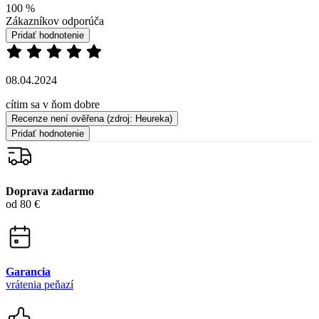
Recenze není ověřena
(zdroj: Heureka)
Pridať hodnotenie
Doprava zadarmo
od 80 €
Garancia
vrátenia peňazí
99% spokojnosť
na Heureke