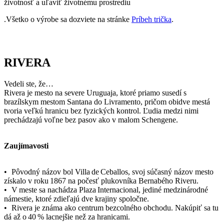
Vedeli ste, že…
Rivera je mesto na severe Uruguaja, ktoré priamo susedí s
brazílskym mestom Santana do Livramento, pričom obidve mestá
tvoria veľkú hranicu bez fyzických kontrol. Ľudia medzi nimi
prechádzajú voľne bez pasov ako v malom Schengene.
Zaujímavosti
• Pôvodný názov bol Villa de Ceballos, svoj súčasný názov mesto
získalo v roku 1867 na počesť plukovníka Bernabého Riveru.
• V meste sa nachádza Plaza Internacional, jediné medzinárodné
námestie, ktoré zdieľajú dve krajiny spoločne.
• Rivera je známa ako centrum bezcolného obchodu. Nakúpiť sa tu
dá až o 40 % lacnejšie než za hranicami.
Ak mesto navštívi tričko CityZen, pošlite nám fotku na:
kolemsveta@cityzenwear.cz