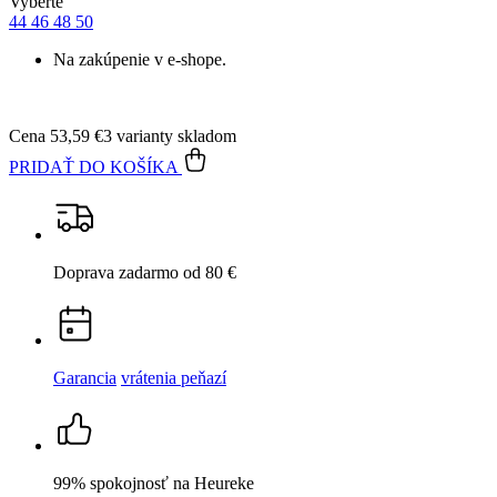
PRIDAŤ DO KOŠÍKA
Doprava zadarmo
od 80 €
Garancia
vrátenia peňazí
99% spokojnosť
na Heureke
15 500+
pozitívnych recenzií