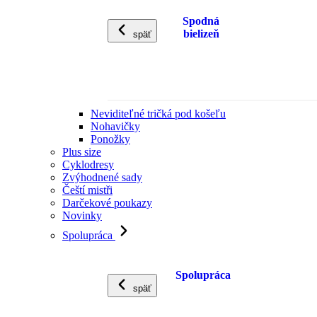
Spodná
bielizeň
späť
Neviditeľné tričká pod košeľu
Nohavičky
Ponožky
Plus size
Cyklodresy
Zvýhodnené sady
Čeští mistři
Darčekové poukazy
Novinky
Spolupráca
Spolupráca
späť