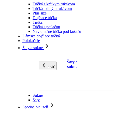
Tričká s krátkym rukávom
Tričká s dlhým rukávom
Plus size
Dojčiace tričká
Tielka
Tričká s potlačou
Neviditeľné tričká pod košeľu
Dámske dojčiace tričká
Polokošele
Šaty a sukne
Šaty a
sukne
späť
Sukne
Šaty
Spodná bielizeň