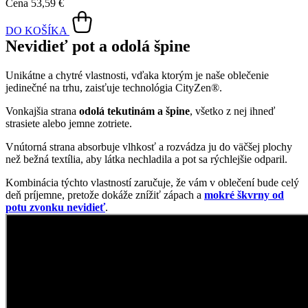
Vonkajšia strana
odolá tekutinám a špine
, všetko z nej ihneď
strasiete alebo jemne zotriete.
Vnútorná strana absorbuje vlhkosť a rozvádza ju do väčšej plochy
než bežná textília, aby látka nechladila a pot sa rýchlejšie odparil.
Kombinácia týchto vlastností zaručuje, že vám v oblečení bude celý
deň príjemne, pretože dokáže znížiť zápach a
mokré škvrny od
potu zvonku nevidieť
.