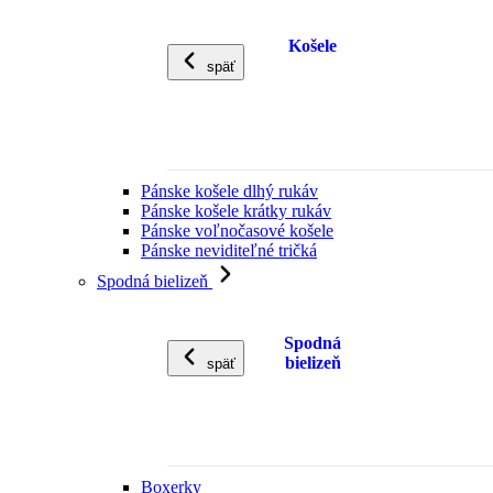
Košele
späť
Pánske košele dlhý rukáv
Pánske košele krátky rukáv
Pánske voľnočasové košele
Pánske neviditeľné tričká
Spodná bielizeň
Spodná
bielizeň
späť
Boxerky