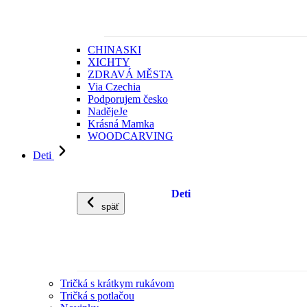
CHINASKI
XICHTY
ZDRAVÁ MĚSTA
Via Czechia
Podporujem česko
NadějeJe
Krásná Mamka
WOODCARVING
Deti
Deti
späť
Tričká s krátkym rukávom
Tričká s potlačou