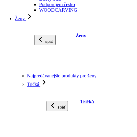
Podporujem česko
WOODCARVING
Ženy
Ženy
späť
Najpredávanejšie produkty pre ženy
Tričká
Tričká
späť