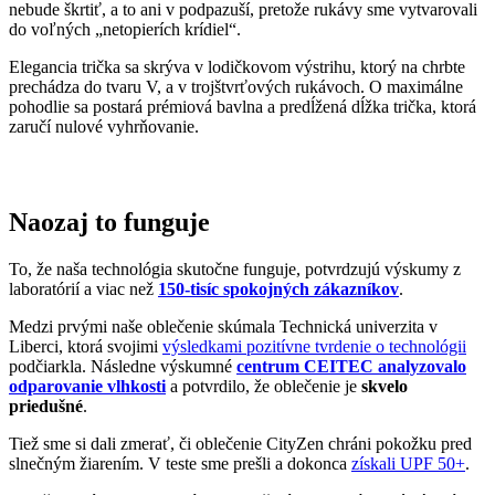
Naozaj to funguje
To, že naša technológia skutočne funguje, potvrdzujú výskumy z
laboratórií a viac než
150-tisíc spokojných zákazníkov
.
Medzi prvými naše oblečenie skúmala Technická univerzita v
Liberci, ktorá svojimi
výsledkami pozitívne tvrdenie o technológii
podčiarkla. Následne výskumné
centrum CEITEC analyzovalo
odparovanie vlhkosti
a potvrdilo, že oblečenie je
skvelo
priedušné
.
Tiež sme si dali zmerať, či oblečenie CityZen chráni pokožku pred
slnečným žiarením. V teste sme prešli a dokonca
získali UPF 50+
.
O našom príbehu, technológii a oblečení informujú aj médiá. Výber
zmienok sme pre vás zhromaždili v článku „
Napísali o nás
“.
Pridané hodnoty oblečenia