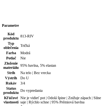
813-RIV
produktu
Typ
Tričká
oblečenia
Farba
Modrá
Potlač
Nie
Zloženie
95% bavlna, 5% elastan
materiálu
Strih
Na telo | Bez vrecka
Výstrih
Do U
Rukáv
3/4
Status
Do vypredania
produktu
Kľúčové
Nie je vidieť pot | Odolá špine | Znižuje zápach | Silne
vlastnosti
saje | Rýchlo schne | 95% Prémiová bavlna
Pohlavie
Žena
Hodnotenie produktu
4,6
Hodnotilo
7 používateľov
5