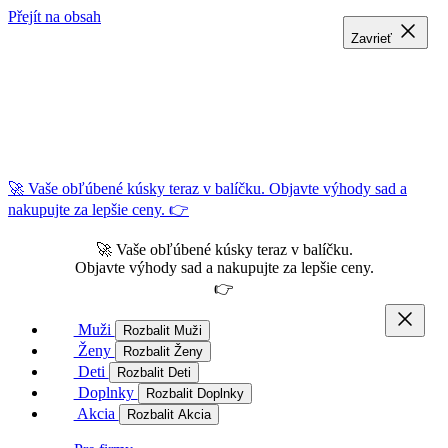
Přejít na obsah
Zavrieť
Zavrieť
Zavrieť
🚀 Vaše obľúbené kúsky teraz v balíčku. Objavte výhody sad a
nakupujte za lepšie ceny. 👉
🚀 Vaše obľúbené kúsky teraz v balíčku.
Objavte výhody sad a nakupujte za lepšie ceny.
👉
Muži
Rozbalit Muži
Ženy
Rozbalit Ženy
Deti
Rozbalit Deti
Doplnky
Rozbalit Doplnky
Akcia
Rozbalit Akcia