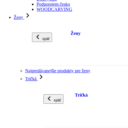
Podporujem česko
WOODCARVING
Ženy
Ženy
späť
Najpredávanejšie produkty pre ženy
Tričká
Tričká
späť