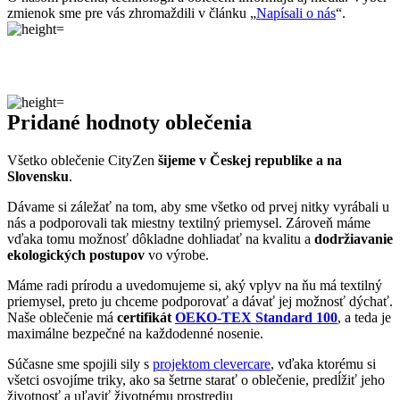
zmienok sme pre vás zhromaždili v článku „
Napísali o nás
“.
Pridané hodnoty oblečenia
Všetko oblečenie CityZen
šijeme v Českej republike a na
Slovensku
.
Dávame si záležať na tom, aby sme všetko od prvej nitky vyrábali u
nás a podporovali tak miestny textilný priemysel. Zároveň máme
vďaka tomu možnosť dôkladne dohliadať na kvalitu a
dodržiavanie
ekologických postupov
vo výrobe.
Máme radi prírodu a uvedomujeme si, aký vplyv na ňu má textilný
priemysel, preto ju chceme podporovať a dávať jej možnosť dýchať.
Naše oblečenie má
certifikát
OEKO-TEX Standard 100
, a teda je
maximálne bezpečné na každodenné nosenie.
Súčasne sme spojili sily s
projektom clevercare
, vďaka ktorému si
všetci osvojíme triky, ako sa šetrne starať o oblečenie, predĺžiť jeho
životnosť a uľaviť životnému prostrediu