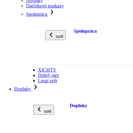
Novinky
Darčekové poukazy
Spolupráca
Spolupráca
späť
XICHTY
Dobrý otec
Lesní svět
Doplnky
Doplnky
späť