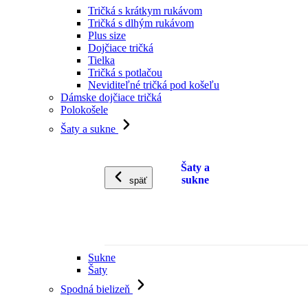
Tričká s krátkym rukávom
Tričká s dlhým rukávom
Plus size
Dojčiace tričká
Tielka
Tričká s potlačou
Neviditeľné tričká pod košeľu
Dámske dojčiace tričká
Polokošele
Šaty a sukne
Šaty a
sukne
späť
Sukne
Šaty
Spodná bielizeň