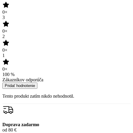
0×
3
0×
2
0×
1
0×
100
%
Zákazníkov odporúča
Pridať hodnotenie
Tento produkt zatím nikdo nehodnotil.
Doprava zadarmo
od 80 €