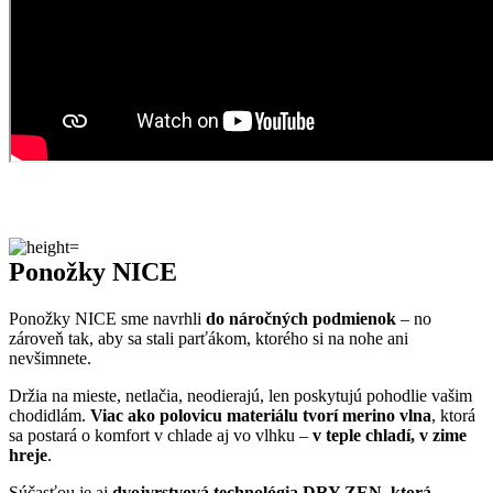
Ponožky NICE
Ponožky NICE sme navrhli
do náročných podmienok
– no
zároveň tak, aby sa stali parťákom, ktorého si na nohe ani
nevšimnete.
Držia na mieste, netlačia, neodierajú, len poskytujú pohodlie vašim
chodidlám.
Viac ako polovicu materiálu tvorí merino vlna
, ktorá
sa postará o komfort v chlade aj vo vlhku –
v teple chladí, v zime
hreje
.
Súčasťou je aj
dvojvrstvová technológia DRY ZEN, ktorá