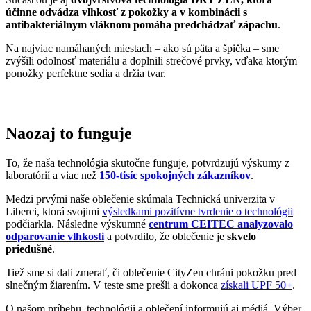
účinne odvádza vlhkosť z pokožky a v kombinácii s
antibakteriálnym vláknom pomáha predchádzať zápachu
.
Na najviac namáhaných miestach – ako sú päta a špička – sme
zvýšili odolnosť materiálu a doplnili strečové prvky, vďaka ktorým
ponožky perfektne sedia a držia tvar.
Naozaj to funguje
To, že naša technológia skutočne funguje, potvrdzujú výskumy z
laboratórií a viac než
150-tisíc spokojných zákazníkov
.
Medzi prvými naše oblečenie skúmala Technická univerzita v
Liberci, ktorá svojimi
výsledkami pozitívne tvrdenie o technológii
podčiarkla. Následne výskumné
centrum CEITEC analyzovalo
odparovanie vlhkosti
a potvrdilo, že oblečenie je
skvelo
priedušné
.
Tiež sme si dali zmerať, či oblečenie CityZen chráni pokožku pred
slnečným žiarením. V teste sme prešli a dokonca
získali UPF 50+
.
O našom príbehu, technológii a oblečení informujú aj médiá. Výber