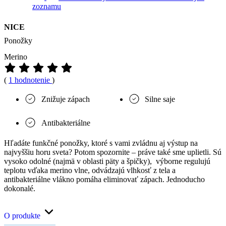
zoznamu
NICE
Ponožky
Merino
(
1 hodnotenie
)
Znižuje zápach
Silne saje
Antibakteriálne
Hľadáte funkčné ponožky, ktoré s vami zvládnu aj výstup na
najvyššiu horu sveta? Potom spozornite – práve také sme uplietli. Sú
vysoko odolné (najmä v oblasti päty a špičky), výborne regulujú
teplotu vďaka merino vlne, odvádzajú vlhkosť z tela a
antibakteriálne vlákno pomáha eliminovať zápach. Jednoducho
dokonalé.
O produkte