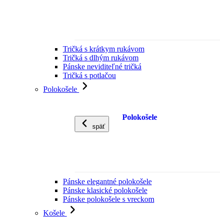
Tričká s krátkym rukávom
Tričká s dlhým rukávom
Pánske neviditeľné tričká
Tričká s potlačou
Polokošele
Polokošele
späť
Pánske elegantné polokošele
Pánske klasické polokošele
Pánske polokošele s vreckom
Košele