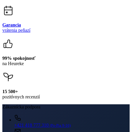
Garancia
vrátenia peňazí
99% spokojnosť
na Heureke
15 500+
pozitívnych recenzií
Zákaznícka podpora
+421 418 777 310
(Po-Pia 9-16)