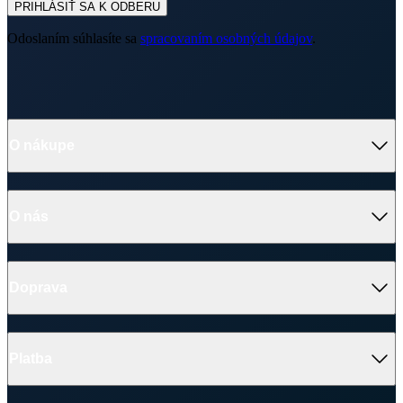
PRIHLÁSIŤ SA K ODBERU
Odoslaním súhlasíte sa
spracovaním osobných údajov
.
O nákupe
Výhody oblečenia CityZen
Partnerské predajne
O nás
Často sa pýtate
Doprava a platba
Darčekové poukazy
Kontakt
Vrátenie tovaru a reklamácia
Blog
Doprava
Obchodné podmienky
Firemné oblečenie
Ochrana súkromia
Pre B2B
Ako vyrábame chytré oblečenie
Ako vzniklo české chytré oblečenie CityZen
Platba