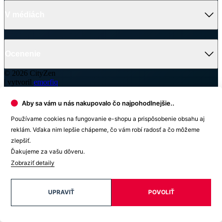
V médiách
Ocenenie
© 2026 CityZen
| vytvoril
emorfiq
Detail produktu
Aby sa vám u nás nakupovalo čo najpohodlnejšie..
Používame cookies na fungovanie e-shopu a prispôsobenie obsahu aj
reklám. Vďaka nim lepšie chápeme, čo vám robí radosť a čo môžeme
zlepšiť.
Ďakujeme za vašu dôveru.
Zobraziť detaily
NICE
Ponožky
Cena
14,59 €
UPRAVIŤ
POVOLIŤ
DO KOŠÍKA