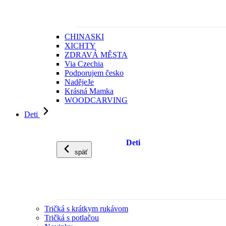
CHINASKI
XICHTY
ZDRAVÁ MĚSTA
Via Czechia
Podporujem česko
NadějeJe
Krásná Mamka
WOODCARVING
Deti
Deti
späť
Tričká s krátkym rukávom
Tričká s potlačou