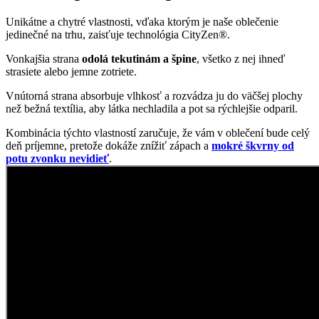
Unikátne a chytré vlastnosti, vďaka ktorým je naše oblečenie
jedinečné na trhu, zaisťuje technológia CityZen®.
Vonkajšia strana
odolá tekutinám a špine
, všetko z nej ihneď
strasiete alebo jemne zotriete.
Vnútorná strana absorbuje vlhkosť a rozvádza ju do väčšej plochy
než bežná textília, aby látka nechladila a pot sa rýchlejšie odparil.
Kombinácia týchto vlastností zaručuje, že vám v oblečení bude celý
deň príjemne, pretože dokáže znížiť zápach a
mokré škvrny od
potu zvonku nevidieť
.