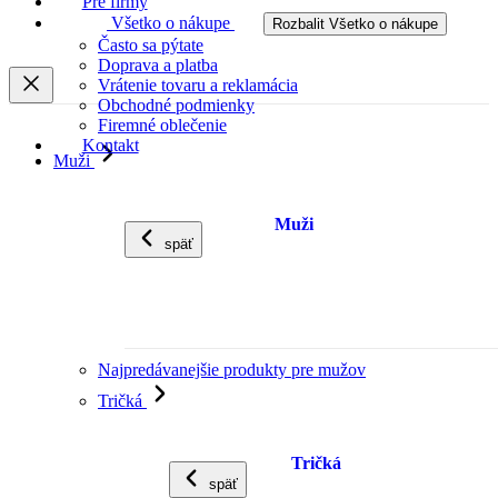
Pre firmy
Všetko o nákupe
Rozbalit Všetko o nákupe
Často sa pýtate
Doprava a platba
Vrátenie tovaru a reklamácia
Obchodné podmienky
Firemné oblečenie
Kontakt
Muži
Muži
späť
Najpredávanejšie produkty pre mužov
Tričká
Tričká
späť