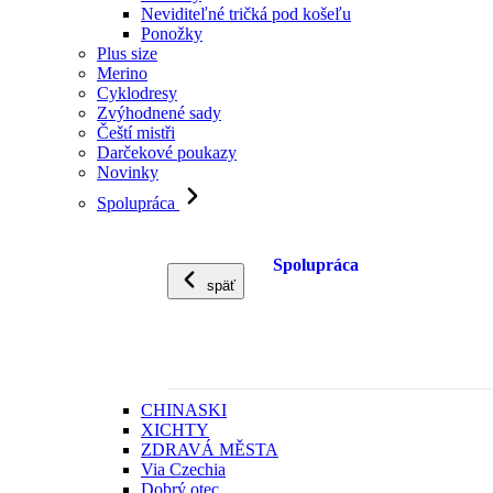
Neviditeľné tričká pod košeľu
Ponožky
Plus size
Merino
Cyklodresy
Zvýhodnené sady
Čeští mistři
Darčekové poukazy
Novinky
Spolupráca
Spolupráca
späť
CHINASKI
XICHTY
ZDRAVÁ MĚSTA
Via Czechia
Dobrý otec