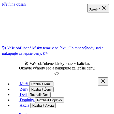
Přejít na obsah
Zavrieť
Zavrieť
Zavrieť
🚀 Vaše obľúbené kúsky teraz v balíčku. Objavte výhody sad a
nakupujte za lepšie ceny. 👉
🚀 Vaše obľúbené kúsky teraz v balíčku.
Objavte výhody sad a nakupujte za lepšie ceny.
👉
Muži
Rozbalit Muži
Ženy
Rozbalit Ženy
Deti
Rozbalit Deti
Doplnky
Rozbalit Doplnky
Akcia
Rozbalit Akcia