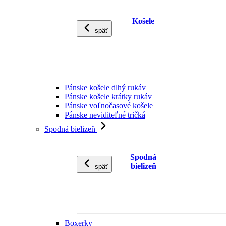
Košele
späť
Pánske košele dlhý rukáv
Pánske košele krátky rukáv
Pánske voľnočasové košele
Pánske neviditeľné tričká
Spodná bielizeň
Spodná
bielizeň
späť
Boxerky