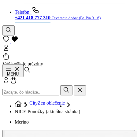
Telefón:
+421 418 777 310
Otváracia doba:
(Po-Pia 9-16)
Váš košík je prázdny
Hľadať
MENU
Prihlásiť sa
Košík
CityZen oblečenie
NICE Ponožky
(aktuálna stránka)
Merino