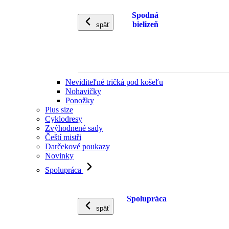
Spodná
bielizeň
späť
Neviditeľné tričká pod košeľu
Nohavičky
Ponožky
Plus size
Cyklodresy
Zvýhodnené sady
Čeští mistři
Darčekové poukazy
Novinky
Spolupráca
Spolupráca
späť