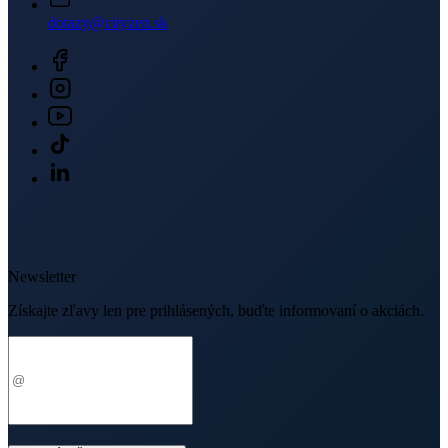
dotazy@cityzen.sk
Newsletter
Získajte zľavy len pre prihlásených, buďte informovaní o akciách.
Váš e-mail