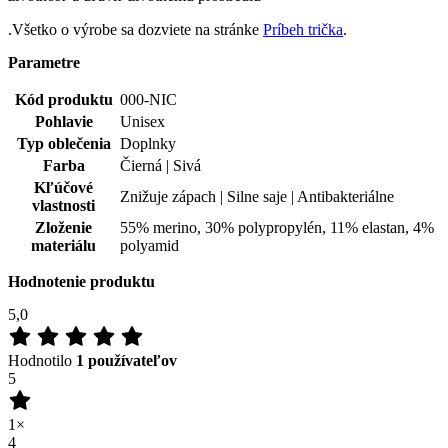
.Všetko o výrobe sa dozviete na stránke
Príbeh trička
.
Parametre
Kód produktu
000-NIC
Pohlavie
Unisex
Typ oblečenia
Doplnky
Farba
Čierná | Sivá
Kľúčové
Znižuje zápach | Silne saje | Antibakteriálne
vlastnosti
Zloženie
55% merino, 30% polypropylén, 11% elastan, 4%
materiálu
polyamid
Hodnotenie produktu
5,0
Hodnotilo
1 používateľov
5
1×
4