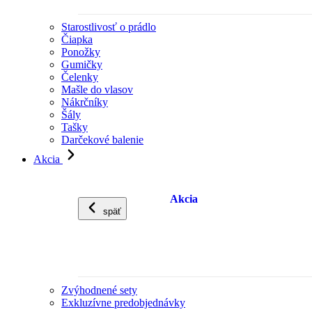
Starostlivosť o prádlo
Čiapka
Ponožky
Gumičky
Čelenky
Mašle do vlasov
Nákrčníky
Šály
Tašky
Darčekové balenie
Akcia
Akcia
späť
Zvýhodnené sety
Exkluzívne predobjednávky