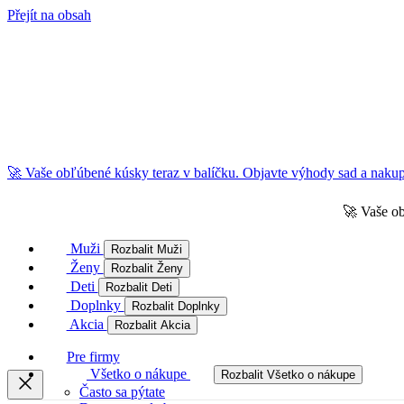
Přejít na obsah
🚀 Vaše obľúbené kúsky teraz v balíčku. Objavte výhody sad a nakupu
🚀 Vaše ob
Muži
Rozbalit Muži
Ženy
Rozbalit Ženy
Deti
Rozbalit Deti
Doplnky
Rozbalit Doplnky
Akcia
Rozbalit Akcia
Pre firmy
Všetko o nákupe
Rozbalit Všetko o nákupe
Často sa pýtate