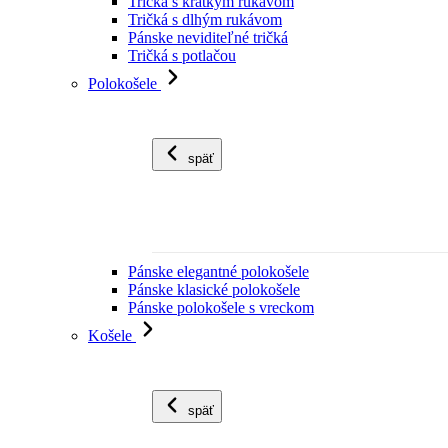
Tričká s krátkym rukávom
Tričká s dlhým rukávom
Pánske neviditeľné tričká
Tričká s potlačou
Polokošele
späť
Pánske elegantné polokošele
Pánske klasické polokošele
Pánske polokošele s vreckom
Košele
späť