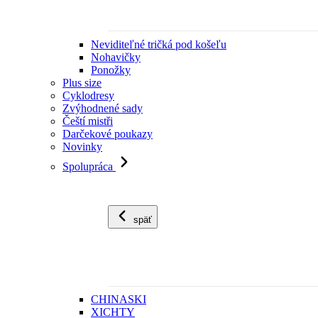
Neviditeľné tričká pod košeľu
Nohavičky
Ponožky
Plus size
Cyklodresy
Zvýhodnené sady
Čeští mistři
Darčekové poukazy
Novinky
Spolupráca
späť
CHINASKI
XICHTY