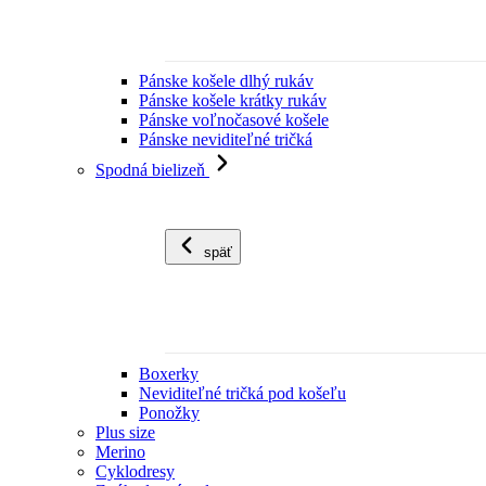
Pánske košele dlhý rukáv
Pánske košele krátky rukáv
Pánske voľnočasové košele
Pánske neviditeľné tričká
Spodná bielizeň
späť
Boxerky
Neviditeľné tričká pod košeľu
Ponožky
Plus size
Merino
Cyklodresy