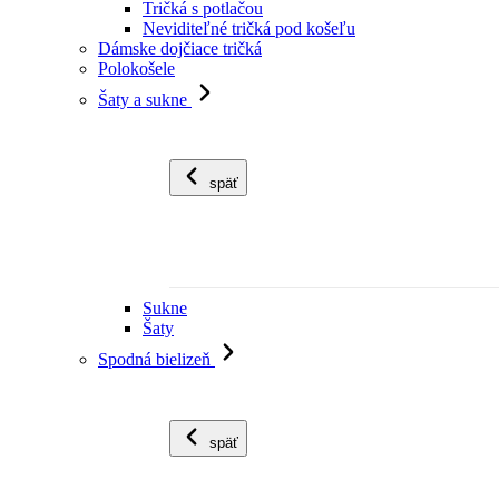
Tričká s potlačou
Neviditeľné tričká pod košeľu
Dámske dojčiace tričká
Polokošele
Šaty a sukne
späť
Sukne
Šaty
Spodná bielizeň
späť