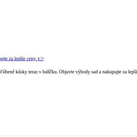
jte za lepšie ceny. 👉
ľúbené kúsky teraz v balíčku. Objavte výhody sad a nakupujte za lepš