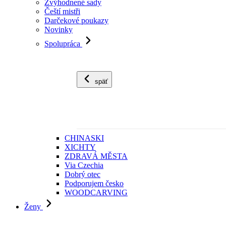
Zvýhodnené sady
Čeští mistři
Darčekové poukazy
Novinky
Spolupráca
späť
CHINASKI
XICHTY
ZDRAVÁ MĚSTA
Via Czechia
Dobrý otec
Podporujem česko
WOODCARVING
Ženy