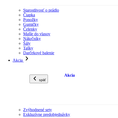
Starostlivosť o prádlo
Čiapka
Ponožky
Gumičky
Čelenky
Mašle do vlasov
Nákrčníky
Šály
Tašky
Darčekové balenie
Akcia
Akcia
späť
Zvýhodnené sety
Exkluzívne predobjednávky