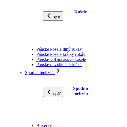
Košele
späť
Pánske košele dlhý rukáv
Pánske košele krátky rukáv
Pánske voľnočasové košele
Pánske neviditeľné tričká
Spodná bielizeň
Spodná
bielizeň
späť
Boxerky