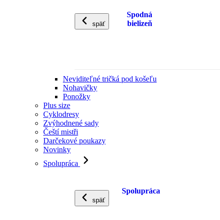
Spodná
bielizeň
späť
Neviditeľné tričká pod košeľu
Nohavičky
Ponožky
Plus size
Cyklodresy
Zvýhodnené sady
Čeští mistři
Darčekové poukazy
Novinky
Spolupráca
Spolupráca
späť