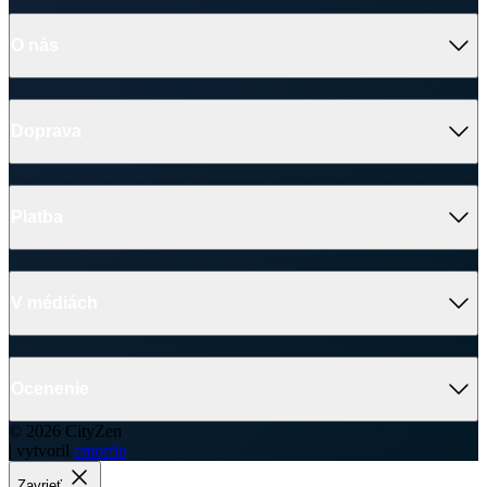
V médiách
Ocenenie
© 2026 CityZen
| vytvoril
emorfiq
Zavrieť
Tabuľka veľkostí
NANCY Dámske tielko
Veľkosť
(A)
(B)
34
59 cm
39 cm
36
60 cm
41 cm
38
61 cm
43 cm
40
62 cm
45 cm
42
63 cm
47 cm
44
64 cm
49 cm