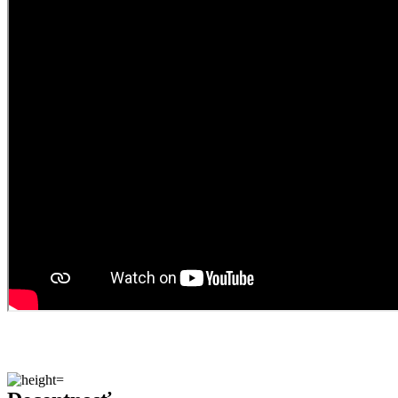
Decentnosť
Dámsky elegantný top NANCY predstavuje elegantnejšiu verziu
klasického tielka.
Výstrih v prednej aj zadnej časti je decentný, neodhaľuje dekolt a
lodičkový strih jemne zvýrazňuje oblasť okolo krku. Ramienka sú
širšie, tým pádom sa nekrútia a skvele držia zvyšok topu na tele.
Príjemný pocit na pokožke zaisťuje prémiová bavlna (95 %) a
pružnosť materiálu hravo zaistí štipka elastanu (5 %).
Naozaj to funguje