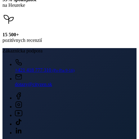
dotazy@cityzen.sk
Newsletter
Získajte zľavy len pre prihlásených, buďte informovaní o akciách.
Váš e-mail
PRIHLÁSIŤ SA K ODBERU