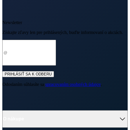
Odoslaním súhlasíte sa
spracovaním osobných údajov
.
O nákupe
Výhody oblečenia CityZen
Partnerské predajne
O nás
Často sa pýtate
Doprava a platba
Darčekové poukazy
Kontakt
Vrátenie tovaru a reklamácia
Blog
Doprava
Obchodné podmienky
Firemné oblečenie
Ochrana súkromia
Pre B2B
Ako vyrábame chytré oblečenie
Ako vzniklo české chytré oblečenie CityZen
Platba