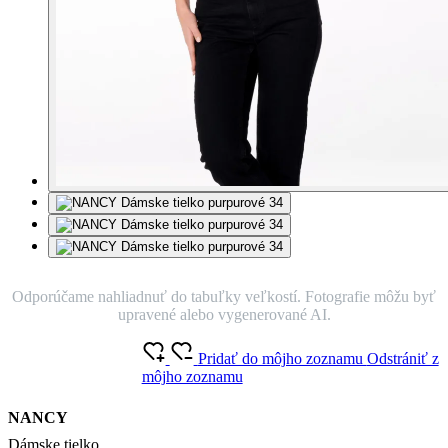
Odporúčame nahliadnuť do tabuľky veľkostí. Fotografie môžu byť
upravené alebo vygenerované AI.
Pridať do môjho zoznamu
Odstrániť z
môjho zoznamu
NANCY
Dámske tielko