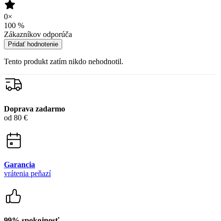
Garancia
vrátenia peňazí
99% spokojnosť
na Heureke
15 500+
pozitívnych recenzií
Zákaznícka podpora
+421 418 777 310
(Po-Pia 9-16)