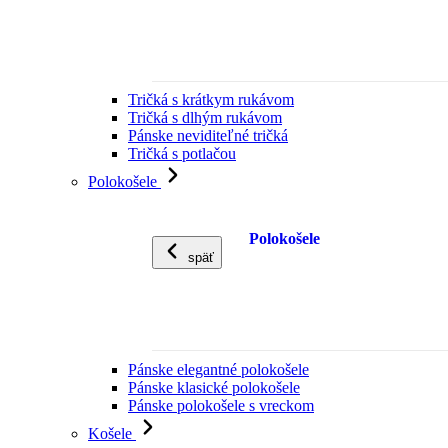
Tričká s krátkym rukávom
Tričká s dlhým rukávom
Pánske neviditeľné tričká
Tričká s potlačou
Polokošele
Polokošele
späť
Pánske elegantné polokošele
Pánske klasické polokošele
Pánske polokošele s vreckom
Košele