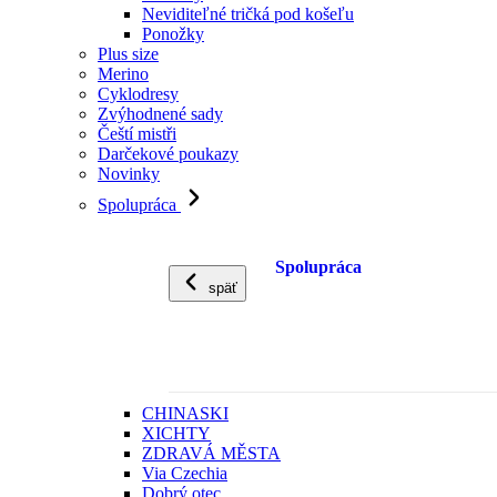
Neviditeľné tričká pod košeľu
Ponožky
Plus size
Merino
Cyklodresy
Zvýhodnené sady
Čeští mistři
Darčekové poukazy
Novinky
Spolupráca
Spolupráca
späť
CHINASKI
XICHTY
ZDRAVÁ MĚSTA
Via Czechia
Dobrý otec