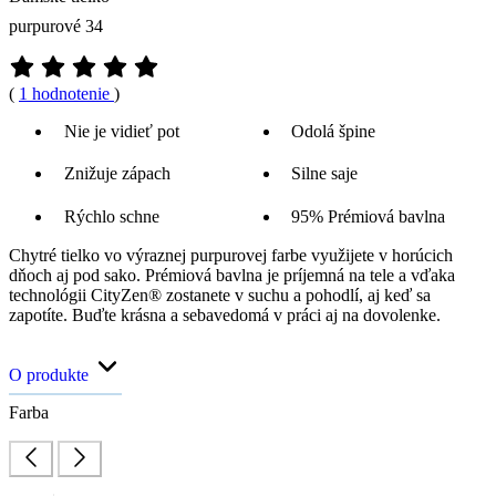
purpurové 34
(
1 hodnotenie
)
Nie je vidieť pot
Odolá špine
Znižuje zápach
Silne saje
Rýchlo schne
95% Prémiová bavlna
Chytré tielko vo výraznej purpurovej farbe využijete v horúcich
dňoch aj pod sako. Prémiová bavlna je príjemná na tele a vďaka
technológii CityZen® zostanete v suchu a pohodlí, aj keď sa
zapotíte. Buďte krásna a sebavedomá v práci aj na dovolenke.
O produkte
Farba