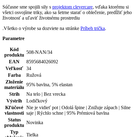
Zloženie
95% bavlna, 5% elastan
materiálu
Strih
Na telo | Bez vrecka
Výstrih
Lodičkový
Kľúčové
Nie je vidieť pot | Odolá špine | Znižuje zápach | Silne
vlastnosti
saje | Rýchlo schne | 95% Prémiová bavlna
Status
Novinka
produktu
Typ
Tielka
oblečenia
Potlač
Nie
Pohlavie
Žena
Hodnotenie produktu
5,0
Hodnotilo
1 používateľov
5
1×
4