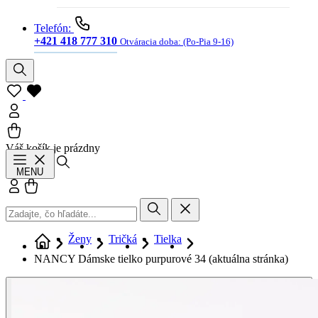
Telefón:
+421 418 777 310
Otváracia doba:
(Po-Pia 9-16)
Váš košík je prázdny
Hľadať
MENU
Prihlásiť sa
Košík
Ženy
Tričká
Tielka
NANCY Dámske tielko purpurové 34
(aktuálna stránka)