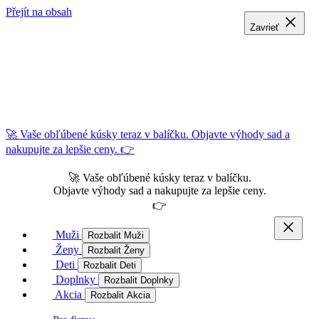
Přejít na obsah
Zavrieť
Zavrieť
Zavrieť
🚀 Vaše obľúbené kúsky teraz v balíčku. Objavte výhody sad a
nakupujte za lepšie ceny. 👉
🚀 Vaše obľúbené kúsky teraz v balíčku.
Objavte výhody sad a nakupujte za lepšie ceny.
👉
Muži
Rozbalit Muži
Ženy
Rozbalit Ženy
Deti
Rozbalit Deti
Doplnky
Rozbalit Doplnky
Akcia
Rozbalit Akcia