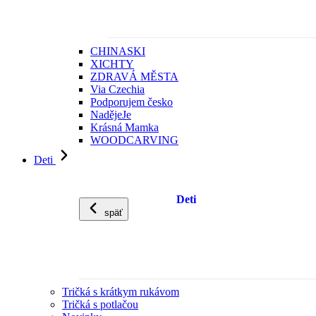
CHINASKI
XICHTY
ZDRAVÁ MĚSTA
Via Czechia
Podporujem česko
NadějeJe
Krásná Mamka
WOODCARVING
Deti
Deti
späť
Tričká s krátkym rukávom
Tričká s potlačou