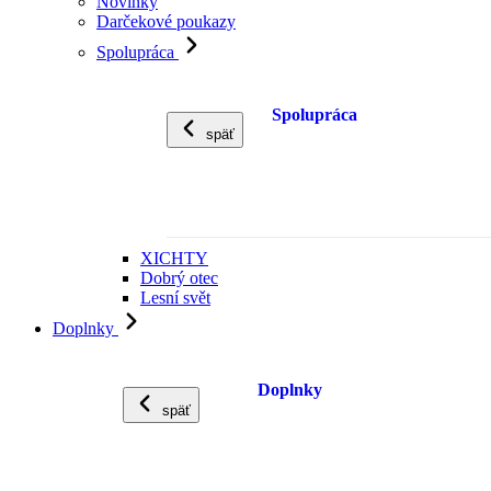
Novinky
Darčekové poukazy
Spolupráca
Spolupráca
späť
XICHTY
Dobrý otec
Lesní svět
Doplnky
Doplnky
späť