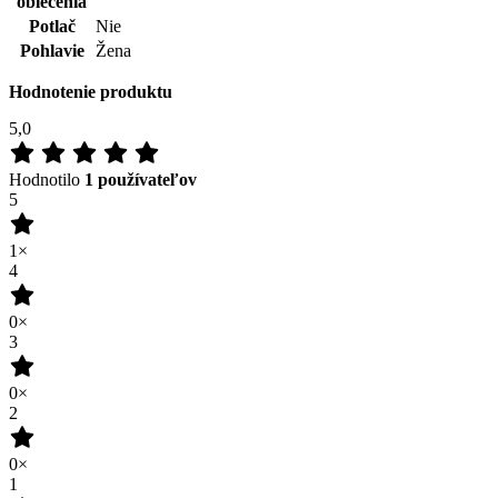
0×
3
0×
2
0×
1
0×
100
%
Zákazníkov odporúča
Pridať hodnotenie
Tento produkt zatím nikdo nehodnotil.
Doprava zadarmo
od 80 €