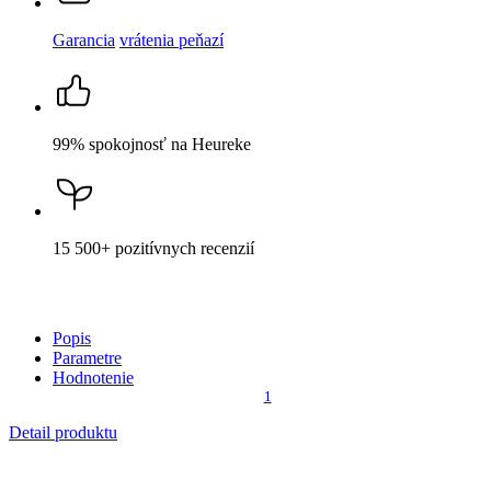
15 500+
pozitívnych recenzií
Popis
Parametre
Hodnotenie
1
Detail produktu
NANCY
Dámske tielko purpurové 34
Cena
36,99 €
STRÁŽIŤ DOSTUPNOSŤ
Nevidieť pot a odolá špine
Unikátne a chytré vlastnosti, vďaka ktorým je naše oblečenie
jedinečné na trhu, zaisťuje technológia CityZen®.