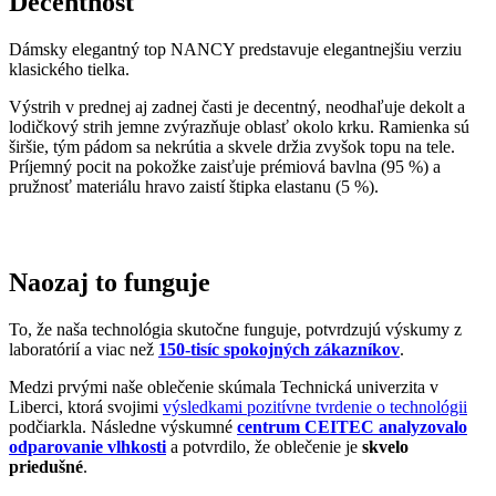
To, že naša technológia skutočne funguje, potvrdzujú výskumy z
laboratórií a viac než
150-tisíc spokojných zákazníkov
.
Medzi prvými naše oblečenie skúmala Technická univerzita v
Liberci, ktorá svojimi
výsledkami pozitívne tvrdenie o technológii
podčiarkla. Následne výskumné
centrum CEITEC analyzovalo
odparovanie vlhkosti
a potvrdilo, že oblečenie je
skvelo
priedušné
.
Tiež sme si dali zmerať, či oblečenie CityZen chráni pokožku pred
slnečným žiarením. V teste sme prešli a dokonca
získali UPF 50+
.
O našom príbehu, technológii a oblečení informujú aj médiá. Výber
zmienok sme pre vás zhromaždili v článku „
Napísali o nás
“.
Pridané hodnoty oblečenia
Všetko oblečenie CityZen
šijeme v Českej republike a na