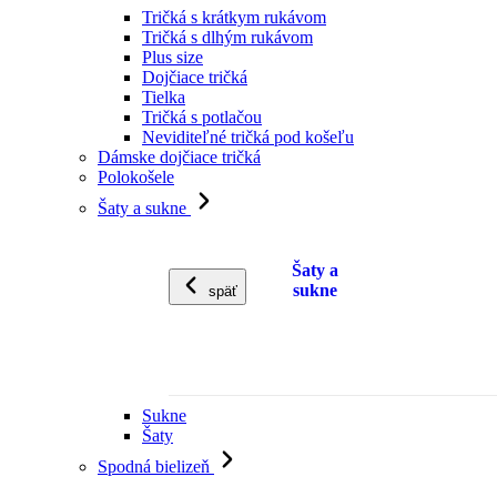
Tričká s krátkym rukávom
Tričká s dlhým rukávom
Plus size
Dojčiace tričká
Tielka
Tričká s potlačou
Neviditeľné tričká pod košeľu
Dámske dojčiace tričká
Polokošele
Šaty a sukne
Šaty a
sukne
späť
Sukne
Šaty
Spodná bielizeň