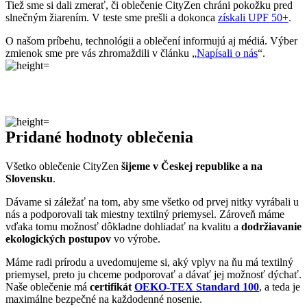
Slovensku
.
Dávame si záležať na tom, aby sme všetko od prvej nitky vyrábali u
nás a podporovali tak miestny textilný priemysel. Zároveň máme
vďaka tomu možnosť dôkladne dohliadať na kvalitu a
dodržiavanie
ekologických postupov
vo výrobe.
Máme radi prírodu a uvedomujeme si, aký vplyv na ňu má textilný
priemysel, preto ju chceme podporovať a dávať jej možnosť dýchať.
Naše oblečenie má
certifikát
OEKO-TEX Standard 100
, a teda je
maximálne bezpečné na každodenné nosenie.
Súčasne sme spojili sily s
projektom clevercare
, vďaka ktorému si
všetci osvojíme triky, ako sa šetrne starať o oblečenie, predĺžiť jeho
životnosť a uľaviť životnému prostrediu
.Všetko o výrobe sa dozviete na stránke
Príbeh trička
.
Parametre
Kód
508-NAN/34
produktu
EAN
8595684026092
Veľkosť
34
Farba
Ružová