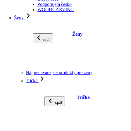
Podporujem česko
WOODCARVING
Ženy
Ženy
späť
Najpredávanejšie produkty pre ženy
Tričká
Tričká
späť