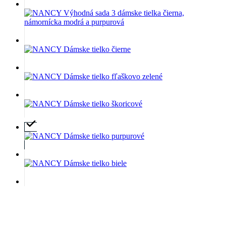
Akú mám veľkosť?