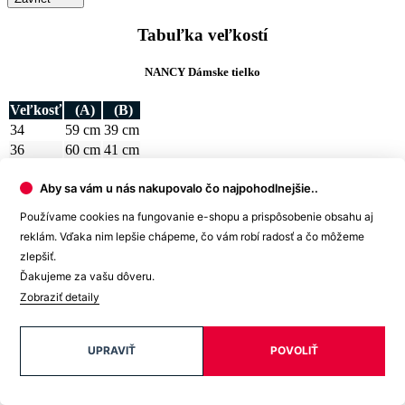
Ako vybrať správnu veľkosť?
Vezmite svoje obľúbené tričko, ktoré vám dobre sedí, zmerajte ho a
z tabuľky vyberte najbližšiu veľkosť.
Najdôležitejší je rozmer B
.
Počítajte aj s tým, že prirodzenou vlastnosťou textilných materiálov
Aby sa vám u nás nakupovalo čo najpohodlnejšie..
je zrážavosť. Bavlnené úplety sa môžu zraziť až okolo 5 %, čo je
textilným štandardom pre pletený tovar.
Používame cookies na fungovanie e-shopu a prispôsobenie obsahu aj
reklám. Vďaka nim lepšie chápeme, čo vám robí radosť a čo môžeme
A pretože je každý kúsok nášho oblečenia originál, môže sa
zlepšiť.
výsledný rozmer o +/- 2 cm líšiť.
Ďakujeme za vašu dôveru.
Potrebujete s výberom veľkosti alebo strihu poradiť? Obráťte sa na
Zobraziť detaily
naše dievčatá na
zákazníckej linke
. Rady vám pomôžu.
Detail produktu
UPRAVIŤ
POVOLIŤ
NANCY
Dámske tielko purpurové 34