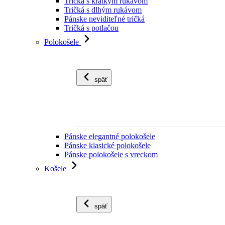
Tričká s krátkym rukávom
Tričká s dlhým rukávom
Pánske neviditeľné tričká
Tričká s potlačou
Polokošele
späť
Pánske elegantné polokošele
Pánske klasické polokošele
Pánske polokošele s vreckom
Košele
späť