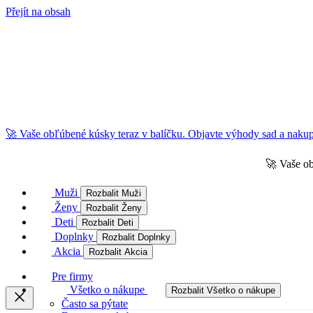
Přejít na obsah
🚀 Vaše obľúbené kúsky teraz v balíčku. Objavte výhody sad a nakupu
🚀 Vaše ob
Muži
Rozbalit Muži
Ženy
Rozbalit Ženy
Deti
Rozbalit Deti
Doplnky
Rozbalit Doplnky
Akcia
Rozbalit Akcia
Pre firmy
Všetko o nákupe
Rozbalit Všetko o nákupe
Často sa pýtate