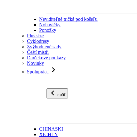
Neviditeľné tričká pod košeľu
Nohavičky
Ponožky
Plus size
Cyklodresy
Zvýhodnené sady
Čeští mistři
Darčekové poukazy
Novinky
Spolupráca
späť
CHINASKI
XICHTY