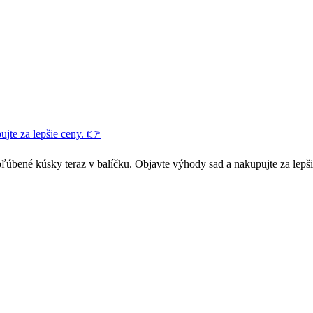
jte za lepšie ceny. 👉
ľúbené kúsky teraz v balíčku. Objavte výhody sad a nakupujte za lepš