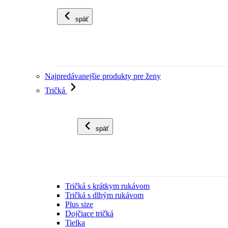
späť
Najpredávanejšie produkty pre ženy
Tričká
späť
Tričká s krátkym rukávom
Tričká s dlhým rukávom
Plus size
Dojčiace tričká
Tielka