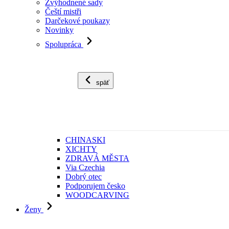
Zvýhodnené sady
Čeští mistři
Darčekové poukazy
Novinky
Spolupráca
späť
CHINASKI
XICHTY
ZDRAVÁ MĚSTA
Via Czechia
Dobrý otec
Podporujem česko
WOODCARVING
Ženy