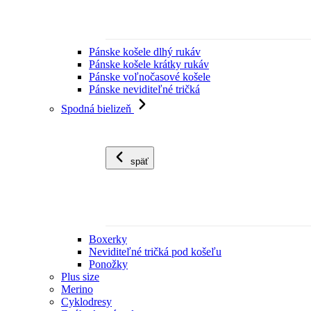
Pánske košele dlhý rukáv
Pánske košele krátky rukáv
Pánske voľnočasové košele
Pánske neviditeľné tričká
Spodná bielizeň
späť
Boxerky
Neviditeľné tričká pod košeľu
Ponožky
Plus size
Merino
Cyklodresy