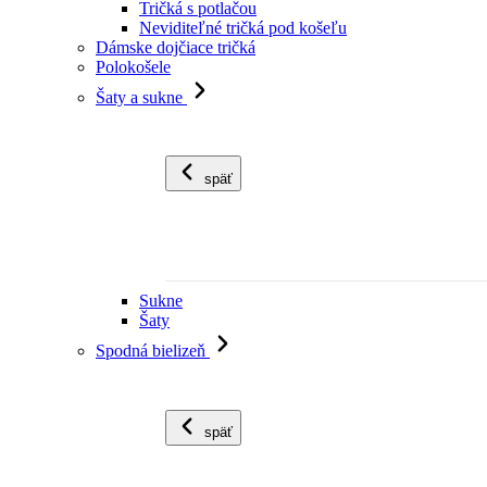
Tričká s potlačou
Neviditeľné tričká pod košeľu
Dámske dojčiace tričká
Polokošele
Šaty a sukne
späť
Sukne
Šaty
Spodná bielizeň
späť