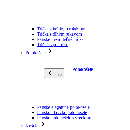
Tričká s krátkym rukávom
Tričká s dlhým rukávom
Pánske neviditeľné tričká
Tričká s potlačou
Polokošele
Polokošele
späť
Pánske elegantné polokošele
Pánske klasické polokošele
Pánske polokošele s vreckom
Košele