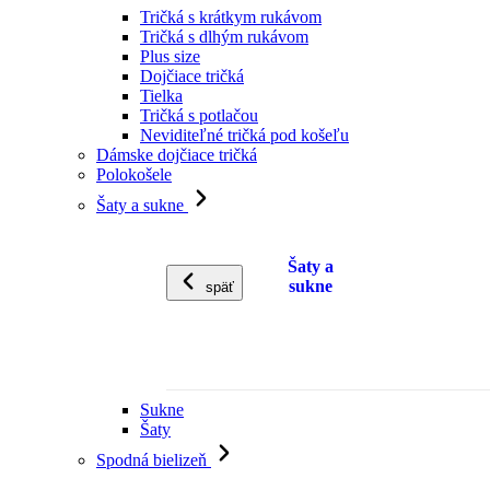
Tričká s krátkym rukávom
Tričká s dlhým rukávom
Plus size
Dojčiace tričká
Tielka
Tričká s potlačou
Neviditeľné tričká pod košeľu
Dámske dojčiace tričká
Polokošele
Šaty a sukne
Šaty a
sukne
späť
Sukne
Šaty
Spodná bielizeň