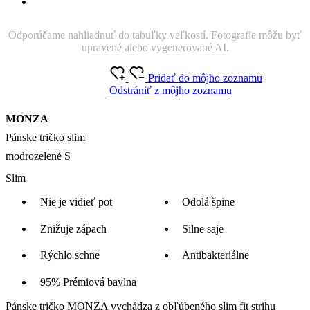
zápach a udržiava sviežosť aj pri celodennom nosení. Model
MONZA prichádza v elegantnej modrozelenej farbe a zachováva
typické vlastnosti CityZen. Pot na ňom nie je vidieť a materiál
odoláva bežnému znečisteniu.
O produkte
Akú mám veľkosť?
Veľkosť
S
M
L
XL
XXL
Na zakúpenie v e-shope.
Cena
48,99 €
Skladem > 5 ks
PRIDAŤ DO KOŠÍKA
Doprava zadarmo
od 80 €