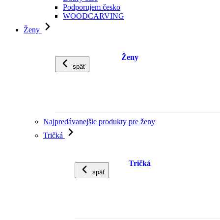
Podporujem česko
WOODCARVING
Ženy
Ženy
späť
Najpredávanejšie produkty pre ženy
Tričká
Tričká
späť