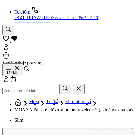
Telefón:
+421 418 777 310
Otváracia doba:
(Po-Pia 9-16)
Váš košík je prázdny
Hľadať
MENU
Prihlásiť sa
Košík
Muži
Tričká
Slim fit tričká
MONZA Pánske tričko slim modrozelené S
(aktuálna stránka)
Slim