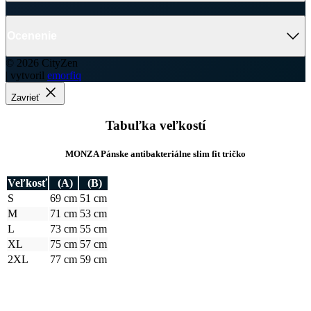
A pretože je každý kúsok nášho oblečenia originál, môže sa
výsledný rozmer o +/- 2 cm líšiť.
Potrebujete s výberom veľkosti alebo strihu poradiť? Obráťte sa na
naše dievčatá na
zákazníckej linke
. Rady vám pomôžu.
Detail produktu
MONZA
Pánske tričko slim modrozelené S
Cena
48,99 €
DO KOŠÍKA
Prihlásenie zákazníka
E-mail
Heslo
Zabudli ste heslo?
PRIHLÁSIŤ SA
Chytré výhody začínajú registráciou