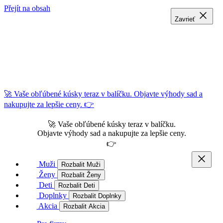
Přejít na obsah
Zavrieť
Zavrieť
Zavrieť
🚀 Vaše obľúbené kúsky teraz v balíčku. Objavte výhody sad a
nakupujte za lepšie ceny. 👉
🚀 Vaše obľúbené kúsky teraz v balíčku.
Objavte výhody sad a nakupujte za lepšie ceny.
👉
Muži
Rozbalit Muži
Ženy
Rozbalit Ženy
Deti
Rozbalit Deti
Doplnky
Rozbalit Doplnky
Akcia
Rozbalit Akcia