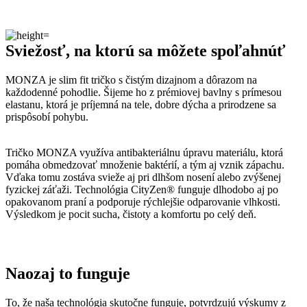
O našom príbehu, technológii a oblečení informujú aj médiá. Výber
zmienok sme pre vás zhromaždili v článku „
Napísali o nás
“.
Pridané hodnoty oblečenia
Všetko oblečenie CityZen
šijeme v Českej republike a na
Slovensku
.
Dávame si záležať na tom, aby sme všetko od prvej nitky vyrábali u
nás a podporovali tak miestny textilný priemysel. Zároveň máme
vďaka tomu možnosť dôkladne dohliadať na kvalitu a
dodržiavanie
ekologických postupov
vo výrobe.
Máme radi prírodu a uvedomujeme si, aký vplyv na ňu má textilný
priemysel, preto ju chceme podporovať a dávať jej možnosť dýchať.
Naše oblečenie má
certifikát
OEKO-TEX Standard 100
, a teda je
maximálne bezpečné na každodenné nosenie.
Súčasne sme spojili sily s
projektom clevercare
, vďaka ktorému si