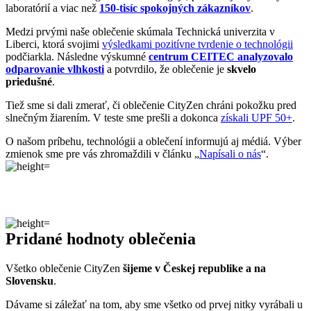
všetci osvojíme triky, ako sa šetrne starať o oblečenie, predĺžiť jeho
životnosť a uľaviť životnému prostrediu
.Všetko o výrobe sa dozviete na stránke
Príbeh trička
.
MONZA
Monza je historické mesto v severnom Taliansku, ležiace len pár
kilometrov od Milána. Je známe ako miesto, kde sa tradícia,
elegancia a tempo moderného sveta stretávajú v dokonalej
rovnováhe.
Zaujímavosti
Nachádza sa tu Autodromo Nazionale di Monza, jeden z
najslávnejších a najrýchlejších pretekárskych okruhov na
svete.
Monza je obklopená rozsiahlym parkom Parco di Monza,
ktorý patrí k najväčším mestským parkom v Európe.
Mesto je symbolom precíznosti, výkonu a dlhej tradície
talianskeho dizajnu a remesla.