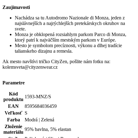
Tričká
oblečenia
Potlač
Nie
Pohlavie
Muž
Hodnotenie produktu
Tento produkt zatím nikdo nehodnotil.
PRIDAŤ HODNOTENIE
Doprava zadarmo
od 80 €
Garancia
vrátenia peňazí