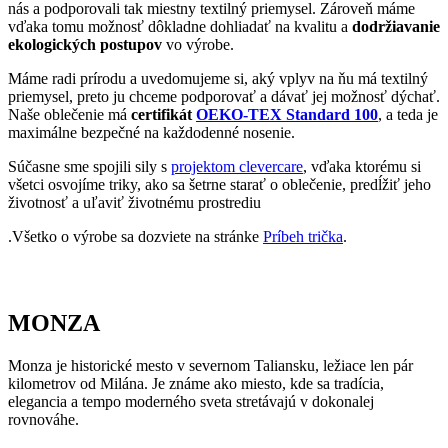
Ak mesto navštívi tričko CityZen, pošlite nám fotku na:
kolemsveta@cityzenwear.cz
Parametre
Kód
1593-MNZ/S
produktu
EAN
8595684036459
Veľkosť
S
Farba
Modrá | Zelená
Zloženie
95% bavlna, 5% elastan
materiálu
Strih
Priliehavý / Slim | Bez vrecka
Výstrih
Do U
Rukáv
Krátky
Nie je vidieť pot | Odolá špine | Znižuje zápach | Silne
Kľúčové
saje | Rýchlo schne | Antibakteriálne | 95% Prémiová
vlastnosti
bavlna
Status
Novinka
produktu
Typ