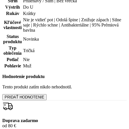
99% spokojnosť
na Heureke
15 500+
pozitívnych recenzií
Zákaznícka podpora
+421 418 777 310
(Po-Pia 9-16)
dotazy@cityzen.sk