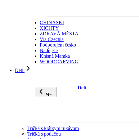
CHINASKI
XICHTY
ZDRAVÁ MĚSTA
Via Czechia
Podporujem česko
NadějeJe
Krásná Mamka
WOODCARVING
Deti
Deti
späť
Tričká s krátkym rukávom
Tričká s potlačou