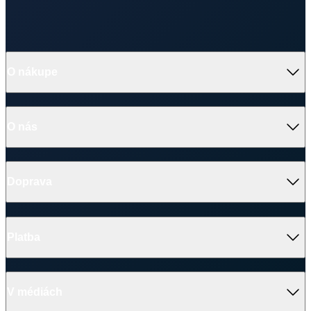
Tabuľka veľkostí
MONZA Pánske antibakteriálne slim fit tričko
Veľkosť
(A)
(B)
S
69 cm
51 cm
M
71 cm
53 cm
L
73 cm
55 cm
XL
75 cm
57 cm
2XL
77 cm
59 cm
Ako vybrať správnu veľkosť?
Vezmite svoje obľúbené tričko, ktoré vám dobre sedí, zmerajte ho a
z tabuľky vyberte najbližšiu veľkosť.
Najdôležitejší je rozmer B
.
Počítajte aj s tým, že prirodzenou vlastnosťou textilných materiálov
je zrážavosť. Bavlnené úplety sa môžu zraziť až okolo 5 %, čo je
textilným štandardom pre pletený tovar.