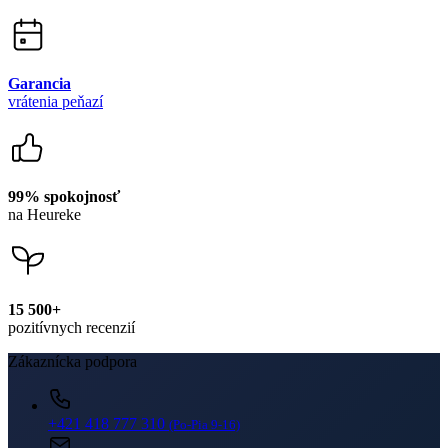
Newsletter
Získajte zľavy len pre prihlásených, buďte informovaní o akciách.
Váš e-mail
PRIHLÁSIŤ SA K ODBERU
Odoslaním súhlasíte sa
spracovaním osobných údajov
.
O nákupe
Výhody oblečenia CityZen