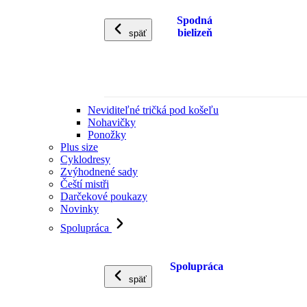
Spodná
bielizeň
späť
Neviditeľné tričká pod košeľu
Nohavičky
Ponožky
Plus size
Cyklodresy
Zvýhodnené sady
Čeští mistři
Darčekové poukazy
Novinky
Spolupráca
Spolupráca
späť