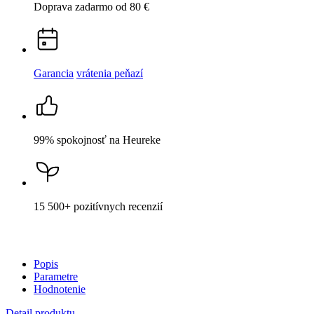
Cena
48,99 €
DO KOŠÍKA
Nevidieť pot a odolá špine
Unikátne a chytré vlastnosti, vďaka ktorým je naše oblečenie
jedinečné na trhu, zaisťuje technológia CityZen®.
Vonkajšia strana
odolá tekutinám a špine
, všetko z nej ihneď
strasiete alebo jemne zotriete.
Vnútorná strana absorbuje vlhkosť a rozvádza ju do väčšej plochy
než bežná textília, aby látka nechladila a pot sa rýchlejšie odparil.
Kombinácia týchto vlastností zaručuje, že vám v oblečení bude celý
deň príjemne, pretože dokáže znížiť zápach a
mokré škvrny od
potu zvonku nevidieť
.