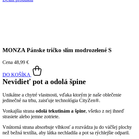
Sviežosť, na ktorú sa môžete spoľahnúť
MONZA je slim fit tričko s čistým dizajnom a dôrazom na
každodenné pohodlie. Šijeme ho z prémiovej bavlny s prímesou
elastanu, ktorá je príjemná na tele, dobre dýcha a prirodzene sa
prispôsobí pohybu.