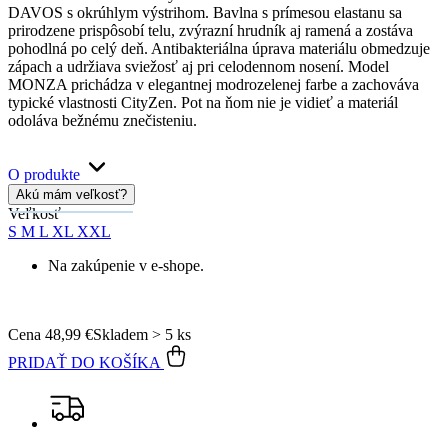
Garancia
vrátenia peňazí
99% spokojnosť
na Heureke
15 500+
pozitívnych recenzií
Popis
Parametre
Hodnotenie
Detail produktu
MONZA
Pánske tričko slim modrozelené S