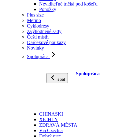
Neviditeľné tričká pod košeľu
Ponožky
Plus size
Merino
Cyklodresy
Zvýhodnené sady
Čeští mistři
Darčekové poukazy
Novinky
Spolupráca
Spolupráca
späť
CHINASKI
XICHTY
ZDRAVÁ MĚSTA
Via Czechia
Dobrý otec