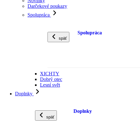
Novinky
Darčekové poukazy
Spolupráca
Spolupráca
späť
XICHTY
Dobrý otec
Lesní svět
Doplnky
Doplnky
späť