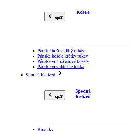
Košele
späť
Pánske košele dlhý rukáv
Pánske košele krátky rukáv
Pánske voľnočasové košele
Pánske neviditeľné tričká
Spodná bielizeň
Spodná
bielizeň
späť
Boxerky