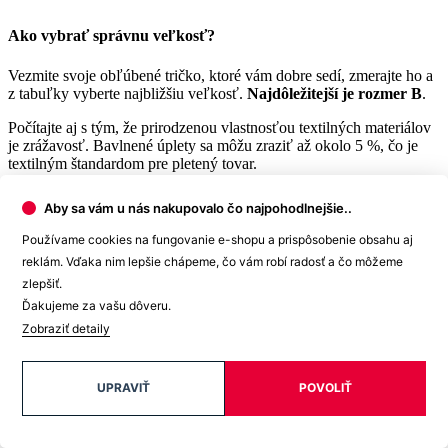
Získate prístup k novinkám, limitkám aj akciám skôr ako
ostatní.
Exkluzívne ponuky len pre členov.
Ešte nemáte účet?
CHCEM SA REGISTROVAŤ
© 2026 CityZen
| vytvoril
emorfiq
Registrácia
Chytré výhody začínajú registráciou
Aby sa vám u nás nakupovalo čo najpohodlnejšie..
Používame cookies na fungovanie e-shopu a prispôsobenie obsahu aj
Získate prístup k novinkám, limitkám aj akciám skôr ako
reklám. Vďaka nim lepšie chápeme, čo vám robí radosť a čo môžeme
ostatní.
zlepšiť.
Exkluzívne ponuky len pre členov.
Ďakujeme za vašu dôveru.
Špeciálne akcie.
Zobraziť detaily
Súťaže len pre registrovaných zákazníkov.
Najlepšie ponuky posielame do Vášho e-mailu ako
UPRAVIŤ
POVOLIŤ
prvým.
Môžete byť súčasťou našej cesty - počúvame Vás a
zaujíma nás, čo chcete nosiť. ❤️