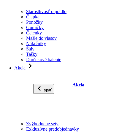
Starostlivosť o prádlo
Čiapka
Ponožky
Gumičky
Čelenky
Mašle do vlasov
Nákrčníky
Šály
Tašky
Darčekové balenie
Akcia
Akcia
späť
Zvýhodnené sety
Exkluzívne predobjednávky