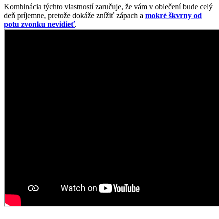
Tričko MONZA využíva antibakteriálnu úpravu materiálu, ktorá
pomáha obmedzovať množenie baktérií, a tým aj vznik zápachu.
Vďaka tomu zostáva svieže aj pri dlhšom nosení alebo zvýšenej
fyzickej záťaži. Technológia CityZen® funguje dlhodobo aj po
opakovanom praní a podporuje rýchlejšie odparovanie vlhkosti.
Výsledkom je pocit sucha, čistoty a komfortu po celý deň.
Naozaj to funguje
To, že naša technológia skutočne funguje, potvrdzujú výskumy z
laboratórií a viac než
150-tisíc spokojných zákazníkov
.
Medzi prvými naše oblečenie skúmala Technická univerzita v
Liberci, ktorá svojimi
výsledkami pozitívne tvrdenie o technológii
podčiarkla. Následne výskumné
centrum CEITEC analyzovalo
odparovanie vlhkosti
a potvrdilo, že oblečenie je
skvelo
priedušné
.
Tiež sme si dali zmerať, či oblečenie CityZen chráni pokožku pred
slnečným žiarením. V teste sme prešli a dokonca
získali UPF 50+
.