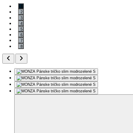
1
2
3
4
5
6
7
8
Ďalšie 4 fotky
Odporúčame nahliadnuť do tabuľky veľkostí. Fotografie môžu byť