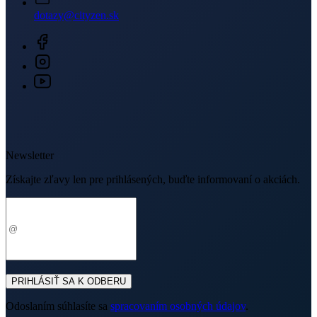
Partnerské predajne
O nás
Často sa pýtate
Doprava a platba
Darčekové poukazy
Kontakt
Vrátenie tovaru a reklamácia
Blog
Doprava
Obchodné podmienky
Firemné oblečenie
Ochrana súkromia
Pre B2B
Ako vyrábame chytré oblečenie
Ako vzniklo české chytré oblečenie CityZen
Platba
V médiách
Ocenenie
© 2026 CityZen
| vytvoril
emorfiq
Zavrieť