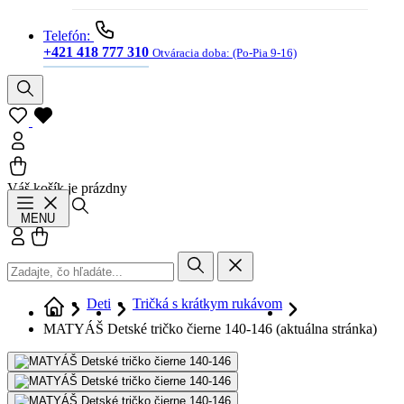
Telefón:
+421 418 777 310
Otváracia doba:
(Po-Pia 9-16)
Váš košík je prázdny
Hľadať
MENU
Prihlásiť sa
Košík
Deti
Tričká s krátkym rukávom
MATYÁŠ Detské tričko čierne 140-146
(aktuálna stránka)