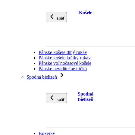
Košele
späť
Pánske košele dlhý rukáv
Pánske košele krátky rukáv
Pánske voľnočasové košele
Pánske neviditeľné tričká
Spodná bielizeň
Spodná
bielizeň
späť
Boxerky