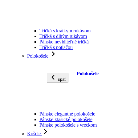
Tričká s krátkym rukávom
Tričká s dlhým rukávom
Pánske neviditeľné tričká
Tričká s potlačou
Polokošele
Polokošele
späť
Pánske elegantné polokošele
Pánske klasické polokošele
Pánske polokošele s vreckom
Košele