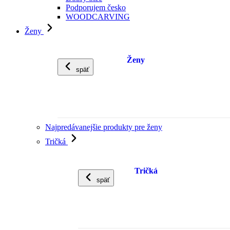
Podporujem česko
WOODCARVING
Ženy
Ženy
späť
Najpredávanejšie produkty pre ženy
Tričká
Tričká
späť