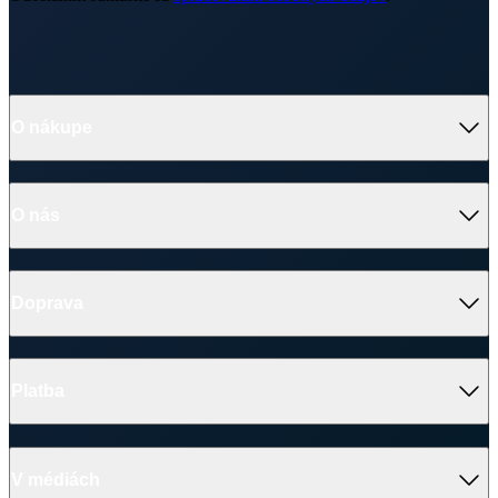
O nás
Doprava
Platba
V médiách
Ocenenie
© 2026 CityZen
| vytvoril
emorfiq