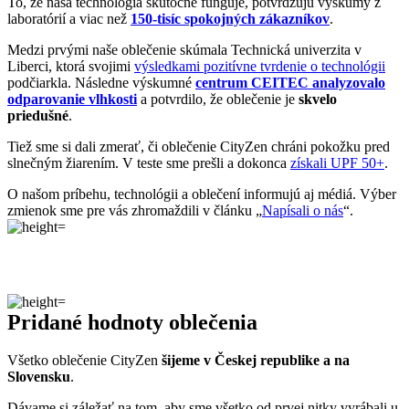
Tiež sme si dali zmerať, či oblečenie CityZen chráni pokožku pred
slnečným žiarením. V teste sme prešli a dokonca
získali UPF 50+
.
O našom príbehu, technológii a oblečení informujú aj médiá. Výber
zmienok sme pre vás zhromaždili v článku „
Napísali o nás
“.
Pridané hodnoty oblečenia
Všetko oblečenie CityZen
šijeme v Českej republike a na
Slovensku
.
Dávame si záležať na tom, aby sme všetko od prvej nitky vyrábali u
nás a podporovali tak miestny textilný priemysel. Zároveň máme
vďaka tomu možnosť dôkladne dohliadať na kvalitu a
dodržiavanie
ekologických postupov
vo výrobe.
Máme radi prírodu a uvedomujeme si, aký vplyv na ňu má textilný
priemysel, preto ju chceme podporovať a dávať jej možnosť dýchať.
Naše oblečenie má
certifikát
OEKO-TEX Standard 100
, a teda je
maximálne bezpečné na každodenné nosenie.