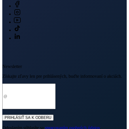
Newsletter
Získajte zľavy len pre prihlásených, buďte informovaní o akciách.
Váš e-mail
PRIHLÁSIŤ SA K ODBERU
Odoslaním súhlasíte sa
spracovaním osobných údajov
.
O nákupe