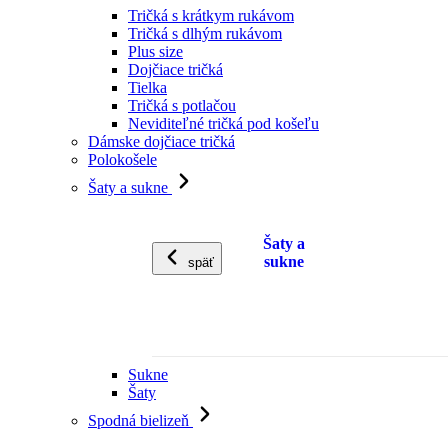
Tričká s krátkym rukávom
Tričká s dlhým rukávom
Plus size
Dojčiace tričká
Tielka
Tričká s potlačou
Neviditeľné tričká pod košeľu
Dámske dojčiace tričká
Polokošele
Šaty a sukne
Šaty a
sukne
späť
Sukne
Šaty
Spodná bielizeň