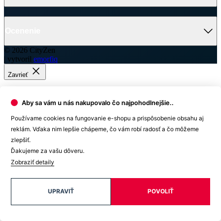
Zavrieť
Tabuľka veľkostí
MATYÁŠ Detské tričko
Veľkosť
(A)
(B)
128-134
52 cm
37 cm
140-146
56 cm
39 cm
152-158
61 cm
43 cm
Aby sa vám u nás nakupovalo čo najpohodlnejšie..
164-170
65 cm
45 cm
Používame cookies na fungovanie e-shopu a prispôsobenie obsahu aj
reklám. Vďaka nim lepšie chápeme, čo vám robí radosť a čo môžeme
zlepšiť.
Ďakujeme za vašu dôveru.
Ako vybrať správnu veľkosť?
Zobraziť detaily
Vezmite svoje obľúbené tričko, ktoré vám dobre sedí, zmerajte ho a
z tabuľky vyberte najbližšiu veľkosť.
Najdôležitejší je rozmer B
.
UPRAVIŤ
POVOLIŤ
Počítajte aj s tým, že prirodzenou vlastnosťou textilných materiálov
je zrážavosť. Bavlnené úplety sa môžu zraziť až okolo 5 %, čo je