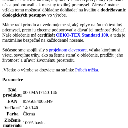
Súčasne sme spojili sily s
projektom clevercare
, vďaka ktorému si
všetci osvojíme triky, ako sa šetrne starať o oblečenie, predĺžiť jeho
životnosť a uľaviť životnému prostrediu
.Všetko o výrobe sa dozviete na stránke
Príbeh trička
.
Parametre
Kód
000-MAT/140-146
produktu
EAN
8595684005349
Veľkosť
140-146
Farba
Čierná
Zloženie
100% bavlna
materiálu
Strih
Voľný | Bez vrecka
Výstrih
Do U
Rukáv
Krátky
Nie je vidieť pot | Odolá špine | Znižuje zápach | Silne
Kľúčové
saje | Rýchlo schne | Antibakteriálne | 100% Prémiová
vlastnosti
bavlna
Typ
Tričká