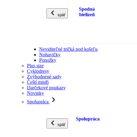
Spodná
bielizeň
späť
Neviditeľné tričká pod košeľu
Nohavičky
Ponožky
Plus size
Cyklodresy
Zvýhodnené sady
Čeští mistři
Darčekové poukazy
Novinky
Spolupráca
Spolupráca
späť