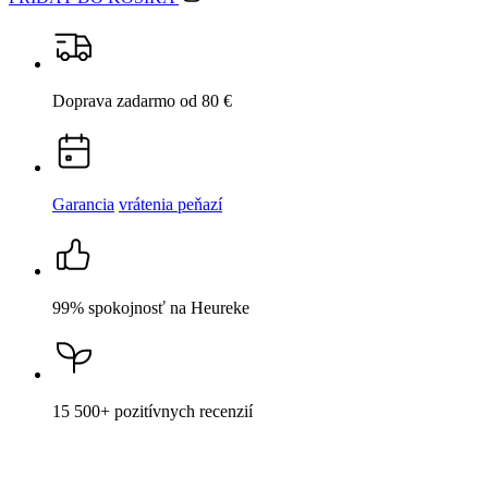
Garancia
vrátenia peňazí
99% spokojnosť
na Heureke
15 500+
pozitívnych recenzií
Popis
Parametre
Hodnotenie
1
Detail produktu