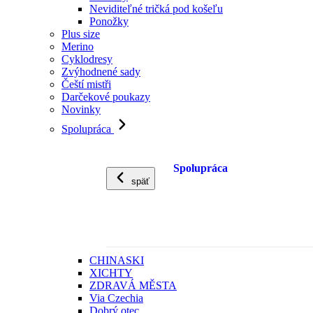
Neviditeľné tričká pod košeľu
Ponožky
Plus size
Merino
Cyklodresy
Zvýhodnené sady
Čeští mistři
Darčekové poukazy
Novinky
Spolupráca
Spolupráca
späť
CHINASKI
XICHTY
ZDRAVÁ MĚSTA
Via Czechia
Dobrý otec