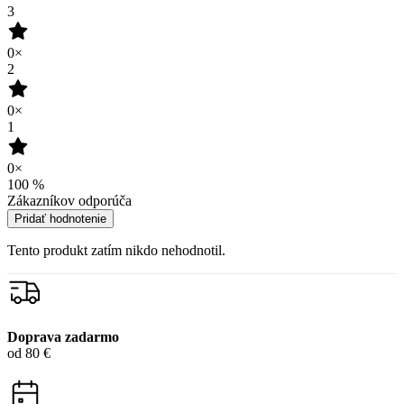
0×
100
%
Zákazníkov odporúča
Pridať hodnotenie
Tento produkt zatím nikdo nehodnotil.
Doprava zadarmo
od 80 €
Garancia
vrátenia peňazí