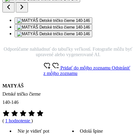
Odporúčame nahliadnuť do tabuľky veľkostí. Fotografie môžu byť
upravené alebo vygenerované AI.
Pridať do môjho zoznamu
Odstrániť
z môjho zoznamu
MATYÁŠ
Detské tričko čierne
140-146
(
1 hodnotenie
)
Nie je vidieť pot
Odolá špine