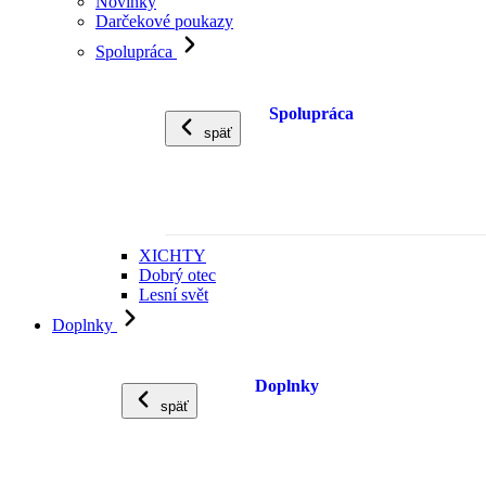
Novinky
Darčekové poukazy
Spolupráca
Spolupráca
späť
XICHTY
Dobrý otec
Lesní svět
Doplnky
Doplnky
späť