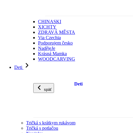
CHINASKI
XICHTY
ZDRAVÁ MĚSTA
Via Czechia
Podporujem česko
NadějeJe
Krásná Mamka
WOODCARVING
Deti
Deti
späť
Tričká s krátkym rukávom
Tričká s potlačou