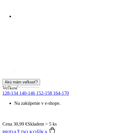
Akú mám veľkosť?
Veľkosť
128-134
140-146
152-158
164-170
Na zakúpenie v e-shope.
Cena
30,99 €
Skladem > 5 ks
PRIDAŤ DO KOŠÍKA
Doprava zadarmo
od 80 €