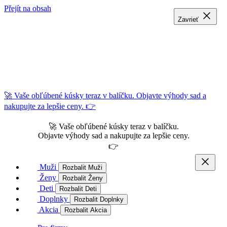
Přejít na obsah
Zavrieť
Zavrieť
Zavrieť
🚀 Vaše obľúbené kúsky teraz v balíčku. Objavte výhody sad a
nakupujte za lepšie ceny. 👉
🚀 Vaše obľúbené kúsky teraz v balíčku.
Objavte výhody sad a nakupujte za lepšie ceny.
👉
Muži
Rozbalit Muži
Ženy
Rozbalit Ženy
Deti
Rozbalit Deti
Doplnky
Rozbalit Doplnky
Akcia
Rozbalit Akcia