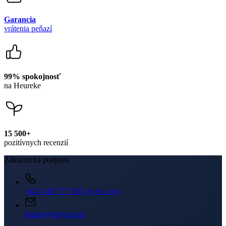
99% spokojnosť
na Heureke
15 500+
pozitívnych recenzií
Zákaznícka podpora
+421 418 777 310
(Po-Pia 9-16)
dotazy@cityzen.sk