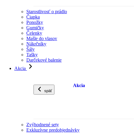
Starostlivosť o prádlo
Čiapka
Ponožky
Gumičky
Čelenky
Mašle do vlasov
Nákrčníky
Šály
Tašky
Darčekové balenie
Akcia
Akcia
späť
Zvýhodnené sety
Exkluzívne predobjednávky