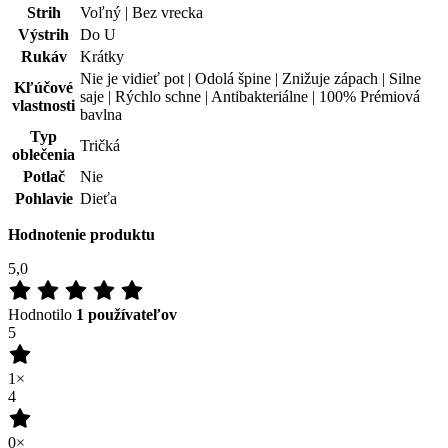
oblečenia
Potlač
Nie
Pohlavie
Dieťa
Hodnotenie produktu
5,0
Hodnotilo
1 používateľov
5
1×
4
0×
3
0×
2
0×
1