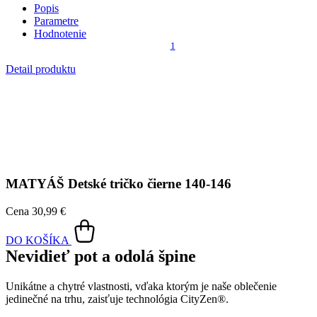
MATYÁŠ
Detské tričko čierne 140-146
Cena
30,99 €
DO KOŠÍKA
Nevidieť pot a odolá špine
Unikátne a chytré vlastnosti, vďaka ktorým je naše oblečenie
jedinečné na trhu, zaisťuje technológia CityZen®.
Vonkajšia strana
odolá tekutinám a špine
, všetko z nej ihneď
strasiete alebo jemne zotriete.
Vnútorná strana absorbuje vlhkosť a rozvádza ju do väčšej plochy
než bežná textília, aby látka nechladila a pot sa rýchlejšie odparil.
Kombinácia týchto vlastností zaručuje, že vám v oblečení bude celý
deň príjemne, pretože dokáže znížiť zápach a
mokré škvrny od
potu zvonku nevidieť
.