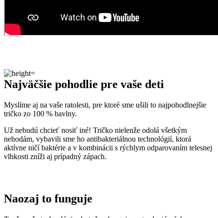
Najväčšie pohodlie pre vaše deti
Myslíme aj na vaše ratolesti, pre ktoré sme ušili to najpohodlnejšie
tričko zo 100 % bavlny.
Už nebudú chcieť nosiť iné! Tričko nielenže odolá všetkým
nehodám, vybavili sme ho antibakteriálnou technológií, ktorá
aktívne ničí baktérie a v kombinácii s rýchlym odparovaním telesnej
vlhkosti zníži aj prípadný zápach.
Naozaj to funguje
To, že naša technológia skutočne funguje, potvrdzujú výskumy z
laboratórií a viac než
150-tisíc spokojných zákazníkov
.
Medzi prvými naše oblečenie skúmala Technická univerzita v
Liberci, ktorá svojimi
výsledkami pozitívne tvrdenie o technológii
podčiarkla. Následne výskumné
centrum CEITEC analyzovalo
odparovanie vlhkosti
a potvrdilo, že oblečenie je
skvelo
priedušné
.