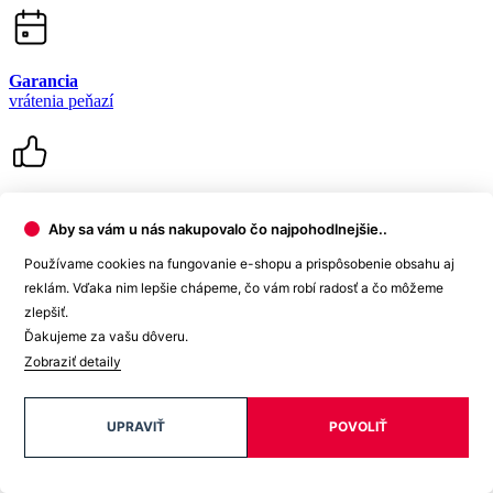
99% spokojnosť
na Heureke
15 500+
pozitívnych recenzií
Zákaznícka podpora
Aby sa vám u nás nakupovalo čo najpohodlnejšie..
Používame cookies na fungovanie e-shopu a prispôsobenie obsahu aj
reklám. Vďaka nim lepšie chápeme, čo vám robí radosť a čo môžeme
+421 418 777 310
(Po-Pia 9-16)
zlepšiť.
Ďakujeme za vašu dôveru.
dotazy@cityzen.sk
Zobraziť detaily
UPRAVIŤ
POVOLIŤ