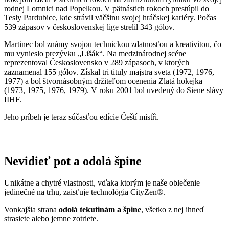
1977) a bol štvornásobným držiteľom ocenenia Zlatá hokejka
(1973, 1975, 1976, 1979). V roku 2001 bol uvedený do Siene slávy
IIHF.
Jeho príbeh je teraz súčasťou edície Čeští mistři.
Nevidieť pot a odolá špine
Unikátne a chytré vlastnosti, vďaka ktorým je naše oblečenie
jedinečné na trhu, zaisťuje technológia CityZen®.
Vonkajšia strana
odolá tekutinám a špine
, všetko z nej ihneď
strasiete alebo jemne zotriete.
Vnútorná strana absorbuje vlhkosť a rozvádza ju do väčšej plochy
než bežná textília, aby látka nechladila a pot sa rýchlejšie odparil.
Kombinácia týchto vlastností zaručuje, že vám v oblečení bude celý
deň príjemne, pretože dokáže znížiť zápach a
mokré škvrny od
potu zvonku nevidieť
.