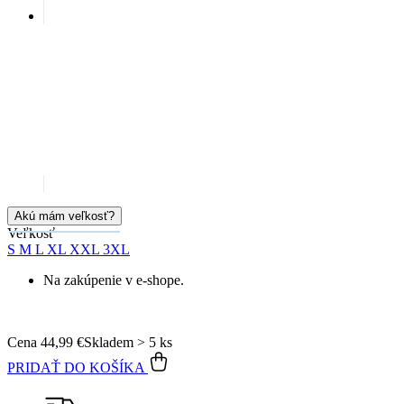
Akú mám veľkosť?
Veľkosť
S
M
L
XL
XXL
3XL
Na zakúpenie v e-shope.
Cena
44,99 €
Skladem > 5 ks
PRIDAŤ DO KOŠÍKA
Doprava zadarmo
od 80 €
Garancia
vrátenia peňazí