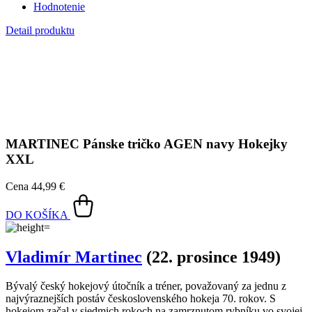
MARTINEC
Pánske tričko AGEN navy Hokejky
XXL
Cena
44,99 €
DO KOŠÍKA
Vladimír Martinec
(22. prosince 1949)
Bývalý český hokejový útočník a tréner, považovaný za jednu z
najvýraznejších postáv československého hokeja 70. rokov. S
hokejom začal v siedmich rokoch na zamrznutom rybníku vo svojej
rodnej Lomnici nad Popelkou. V pätnástich rokoch prestúpil do
Tesly Pardubice, kde strávil väčšinu svojej hráčskej kariéry. Počas
539 zápasov v československej lige strelil 343 gólov.
Martinec bol známy svojou technickou zdatnosťou a kreativitou, čo
mu vynieslo prezývku „Lišák“. Na medzinárodnej scéne
reprezentoval Československo v 289 zápasoch, v ktorých
zaznamenal 155 gólov. Získal tri tituly majstra sveta (1972, 1976,