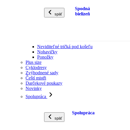
Spodná
bielizeň
späť
Neviditeľné tričká pod košeľu
Nohavičky
Ponožky
Plus size
Cyklodresy
Zvýhodnené sady
Čeští mistři
Darčekové poukazy
Novinky
Spolupráca
Spolupráca
späť