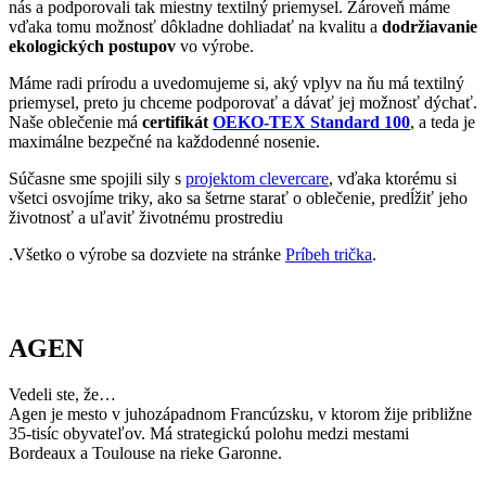
Súčasne sme spojili sily s
projektom clevercare
, vďaka ktorému si
všetci osvojíme triky, ako sa šetrne starať o oblečenie, predĺžiť jeho
životnosť a uľaviť životnému prostrediu
.Všetko o výrobe sa dozviete na stránke
Príbeh trička
.
AGEN
Vedeli ste, že…
Agen je mesto v juhozápadnom Francúzsku, v ktorom žije približne
35-tisíc obyvateľov. Má strategickú polohu medzi mestami
Bordeaux a Toulouse na rieke Garonne.
Zaujímavosti
• Mesto založili Rimania pod názvom Aginum a má bohatú antickú
aj stredovekú históriu.
• Sú tu rozsiahle slivkové sady, v súčasnosti tamojšia továreň
vyprodukuje 35 000 ton sušených sliviek.
• Mesto je známe svojím ragbyovým klubom SU Agen, ktorý patrí
medzi historicky významné kluby vo Francúzsku.