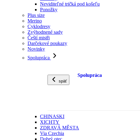
Neviditeľné tričká pod košeľu
Ponožky
Plus size
Merino
Cyklodresy
Zvýhodnené sady
Čeští mistři
Darčekové poukazy
Novinky
Spolupráca
Spolupráca
späť
CHINASKI
XICHTY
ZDRAVÁ MĚSTA
Via Czechia
Dobrý otec