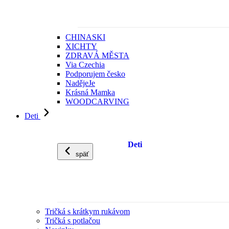
CHINASKI
XICHTY
ZDRAVÁ MĚSTA
Via Czechia
Podporujem česko
NadějeJe
Krásná Mamka
WOODCARVING
Deti
Deti
späť
Tričká s krátkym rukávom
Tričká s potlačou