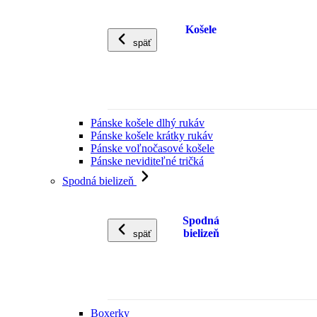
Košele
späť
Pánske košele dlhý rukáv
Pánske košele krátky rukáv
Pánske voľnočasové košele
Pánske neviditeľné tričká
Spodná bielizeň
Spodná
bielizeň
späť
Boxerky