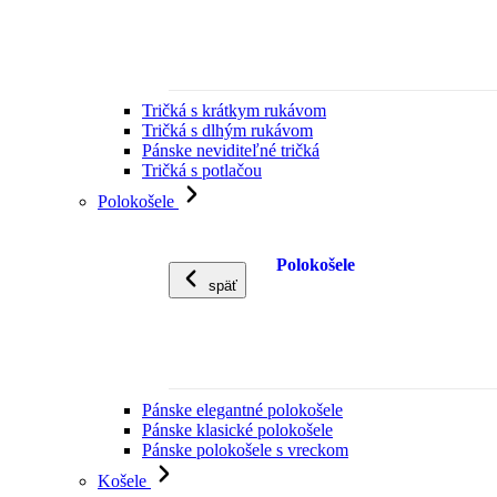
Tričká s krátkym rukávom
Tričká s dlhým rukávom
Pánske neviditeľné tričká
Tričká s potlačou
Polokošele
Polokošele
späť
Pánske elegantné polokošele
Pánske klasické polokošele
Pánske polokošele s vreckom
Košele