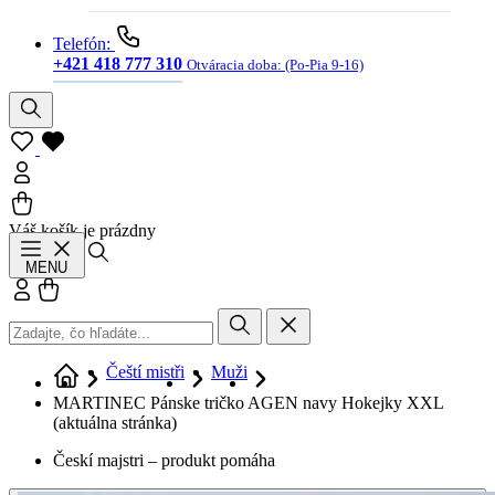
Telefón:
+421 418 777 310
Otváracia doba:
(Po-Pia 9-16)
Váš košík je prázdny
Hľadať
MENU
Prihlásiť sa
Košík
Čeští mistři
Muži
MARTINEC Pánske tričko AGEN navy Hokejky XXL
(aktuálna stránka)
Českí majstri – produkt pomáha