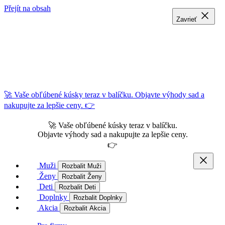
Přejít na obsah
Zavrieť
Zavrieť
Zavrieť
🚀 Vaše obľúbené kúsky teraz v balíčku. Objavte výhody sad a
nakupujte za lepšie ceny. 👉
🚀 Vaše obľúbené kúsky teraz v balíčku.
Objavte výhody sad a nakupujte za lepšie ceny.
👉
Muži
Rozbalit Muži
Ženy
Rozbalit Ženy
Deti
Rozbalit Deti
Doplnky
Rozbalit Doplnky
Akcia
Rozbalit Akcia