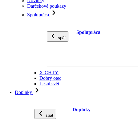
Novinky
Darčekové poukazy
Spolupráca
Spolupráca
späť
XICHTY
Dobrý otec
Lesní svět
Doplnky
Doplnky
späť