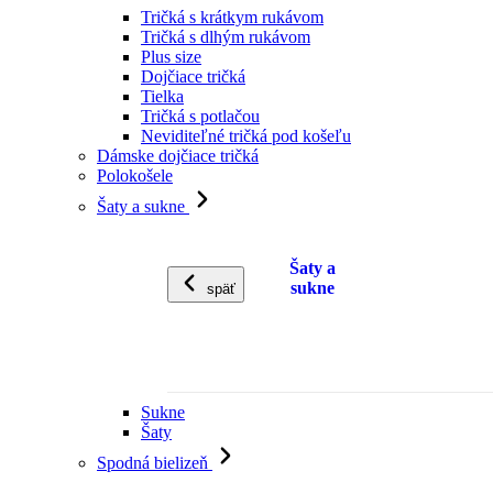
Tričká s krátkym rukávom
Tričká s dlhým rukávom
Plus size
Dojčiace tričká
Tielka
Tričká s potlačou
Neviditeľné tričká pod košeľu
Dámske dojčiace tričká
Polokošele
Šaty a sukne
Šaty a
sukne
späť
Sukne
Šaty
Spodná bielizeň