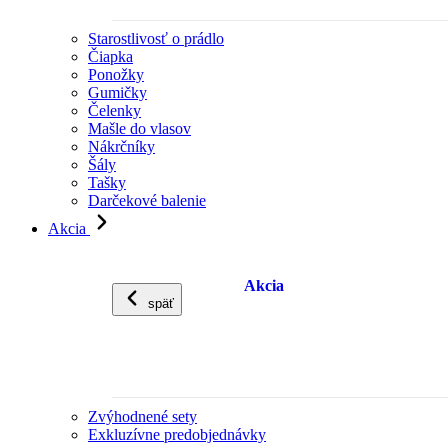
Starostlivosť o prádlo
Čiapka
Ponožky
Gumičky
Čelenky
Mašle do vlasov
Nákrčníky
Šály
Tašky
Darčekové balenie
Akcia
Akcia
späť
Zvýhodnené sety
Exkluzívne predobjednávky