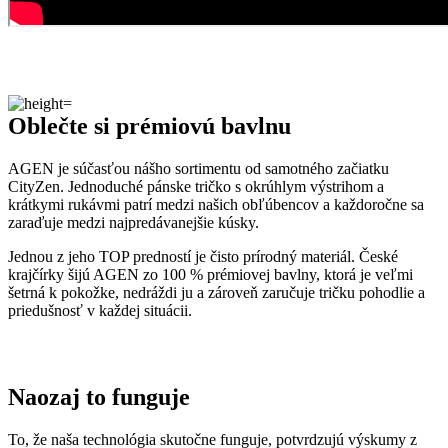
AGEN je súčasťou nášho sortimentu od samotného začiatku
CityZen. Jednoduché pánske tričko s okrúhlym výstrihom a
krátkymi rukávmi patrí medzi našich obľúbencov a každoročne sa
zaraďuje medzi najpredávanejšie kúsky.
Jednou z jeho TOP predností je čisto prírodný materiál. České
krajčírky šijú AGEN zo 100 % prémiovej bavlny, ktorá je veľmi
šetrná k pokožke, nedráždi ju a zároveň zaručuje tričku pohodlie a
priedušnosť v každej situácii.
Naozaj to funguje
To, že naša technológia skutočne funguje, potvrdzujú výskumy z
laboratórií a viac než
150-tisíc spokojných zákazníkov
.
Medzi prvými naše oblečenie skúmala Technická univerzita v
Liberci, ktorá svojimi
výsledkami pozitívne tvrdenie o technológii
podčiarkla. Následne výskumné
centrum CEITEC analyzovalo
odparovanie vlhkosti
a potvrdilo, že oblečenie je
skvelo
priedušné
.
Tiež sme si dali zmerať, či oblečenie CityZen chráni pokožku pred