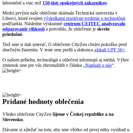
slnečným žiarením. V teste sme prešli a dokonca
získali UPF 50+
.
O našom príbehu, technológii a oblečení informujú aj médiá. Výber
zmienok sme pre vás zhromaždili v článku „
Napísali o nás
“.
Pridané hodnoty oblečenia
Všetko oblečenie CityZen
šijeme v Českej republike a na
Slovensku
.
Dávame si záležať na tom, aby sme všetko od prvej nitky vyrábali u
nás a podporovali tak miestny textilný priemysel. Zároveň máme
vďaka tomu možnosť dôkladne dohliadať na kvalitu a
dodržiavanie
ekologických postupov
vo výrobe.
Máme radi prírodu a uvedomujeme si, aký vplyv na ňu má textilný
priemysel, preto ju chceme podporovať a dávať jej možnosť dýchať.
Naše oblečenie má
certifikát
OEKO-TEX Standard 100
, a teda je
maximálne bezpečné na každodenné nosenie.