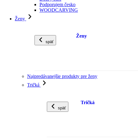
Podporujem česko
WOODCARVING
Ženy
Ženy
späť
Najpredávanejšie produkty pre ženy
Tričká
Tričká
späť