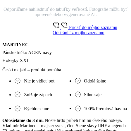
Odporúčame nahliadnuť do tabuľky veľkostí. Fotografie môžu byť
upravené alebo vygenerované AI.
Pridať do môjho zoznamu
Odstrániť z môjho zoznamu
MARTINEC
Pánske tričko AGEN navy
Hokejky XXL
Českí majstri – produkt pomáha
Nie je vidieť pot
Odolá špine
Znižuje zápach
Silne saje
Rýchlo schne
100% Prémiová bavlna
Odosielame do 3 dní.
Noste hrdo príbeh hrdinu českého hokeja.
Vladimír Martinec – majster sveta, člen Siene slávy IIHF a legenda
70. rokov – patrí medzi najväčšie osobnosti hokejového športu.