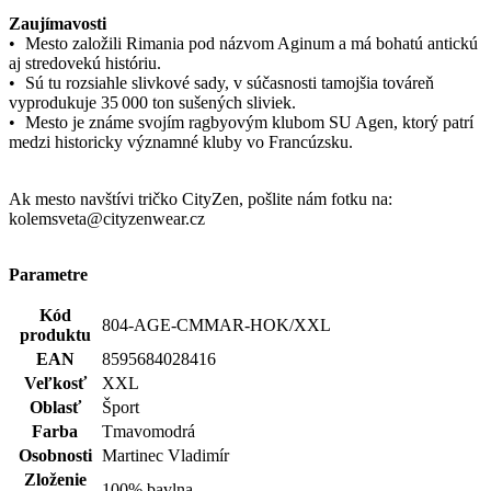
Ak mesto navštívi tričko CityZen, pošlite nám fotku na:
kolemsveta@cityzenwear.cz
Parametre
Kód
804-AGE-CMMAR-HOK/XXL
produktu
EAN
8595684028416
Veľkosť
XXL
Oblasť
Šport
Farba
Tmavomodrá
Osobnosti
Martinec Vladimír
Zloženie
100% bavlna
materiálu
Strih
Klasický / Regular | Bez vrecka
Výstrih
Do U
Rukáv
Krátky
Kľúčové
Nie je vidieť pot | Odolá špine | Znižuje zápach | Silne
vlastnosti
saje | Rýchlo schne | 100% Prémiová bavlna
Typ
Tričká