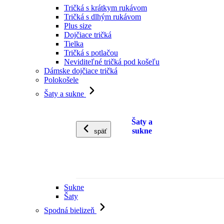
Tričká s krátkym rukávom
Tričká s dlhým rukávom
Plus size
Dojčiace tričká
Tielka
Tričká s potlačou
Neviditeľné tričká pod košeľu
Dámske dojčiace tričká
Polokošele
Šaty a sukne
Šaty a
sukne
späť
Sukne
Šaty
Spodná bielizeň