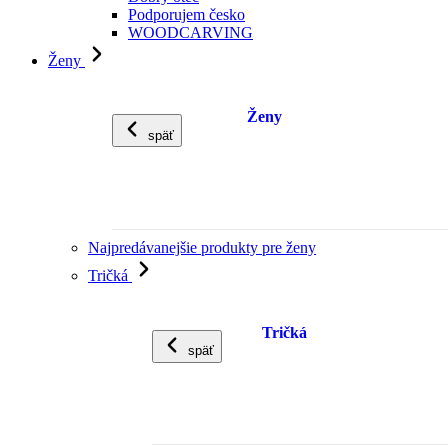
Podporujem česko
WOODCARVING
Ženy
Ženy
späť
Najpredávanejšie produkty pre ženy
Tričká
Tričká
späť