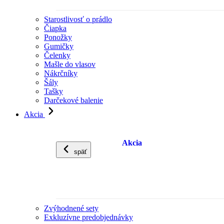
Starostlivosť o prádlo
Čiapka
Ponožky
Gumičky
Čelenky
Mašle do vlasov
Nákrčníky
Šály
Tašky
Darčekové balenie
Akcia
Akcia
späť
Zvýhodnené sety
Exkluzívne predobjednávky