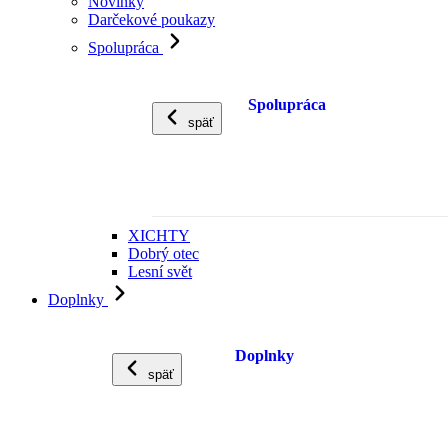
Novinky
Darčekové poukazy
Spolupráca
Spolupráca
späť
XICHTY
Dobrý otec
Lesní svět
Doplnky
Doplnky
späť