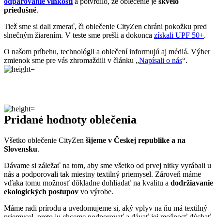
Pridané hodnoty oblečenia
Všetko oblečenie CityZen
šijeme v Českej republike a na
Slovensku
.
Dávame si záležať na tom, aby sme všetko od prvej nitky vyrábali u
nás a podporovali tak miestny textilný priemysel. Zároveň máme
vďaka tomu možnosť dôkladne dohliadať na kvalitu a
dodržiavanie
ekologických postupov
vo výrobe.
Máme radi prírodu a uvedomujeme si, aký vplyv na ňu má textilný
priemysel, preto ju chceme podporovať a dávať jej možnosť dýchať.
Naše oblečenie má
certifikát
OEKO-TEX Standard 100
, a teda je
maximálne bezpečné na každodenné nosenie.
Súčasne sme spojili sily s
projektom clevercare
, vďaka ktorému si
všetci osvojíme triky, ako sa šetrne starať o oblečenie, predĺžiť jeho
životnosť a uľaviť životnému prostrediu
.Všetko o výrobe sa dozviete na stránke
Príbeh trička
.