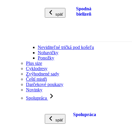
Spodná
bielizeň
späť
Neviditeľné tričká pod košeľu
Nohavičky
Ponožky
Plus size
Cyklodresy
Zvýhodnené sady
Čeští mistři
Darčekové poukazy
Novinky
Spolupráca
Spolupráca
späť