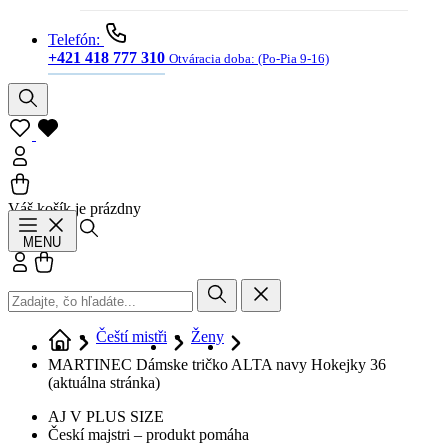
Telefón:
+421 418 777 310
Otváracia doba:
(Po-Pia 9-16)
Váš košík je prázdny
Hľadať
MENU
Prihlásiť sa
Košík
Čeští mistři
Ženy
MARTINEC Dámske tričko ALTA navy Hokejky 36
(aktuálna stránka)
AJ V PLUS SIZE
Českí majstri – produkt pomáha