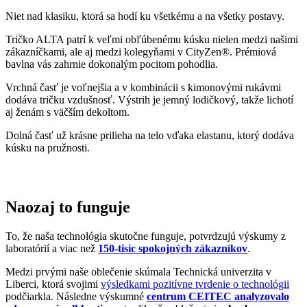
aj ženám s väčším dekoltom.
Dolná časť už krásne prilieha na telo vďaka elastanu, ktorý dodáva
kúsku na pružnosti.
Naozaj to funguje
To, že naša technológia skutočne funguje, potvrdzujú výskumy z
laboratórií a viac než
150-tisíc spokojných zákazníkov
.
Medzi prvými naše oblečenie skúmala Technická univerzita v
Liberci, ktorá svojimi
výsledkami pozitívne tvrdenie o technológii
podčiarkla. Následne výskumné
centrum CEITEC analyzovalo
odparovanie vlhkosti
a potvrdilo, že oblečenie je
skvelo
priedušné
.
Tiež sme si dali zmerať, či oblečenie CityZen chráni pokožku pred
slnečným žiarením. V teste sme prešli a dokonca
získali UPF 50+
.
O našom príbehu, technológii a oblečení informujú aj médiá. Výber
zmienok sme pre vás zhromaždili v článku „
Napísali o nás
“.