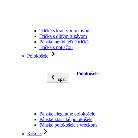
Tričká s krátkym rukávom
Tričká s dlhým rukávom
Pánske neviditeľné tričká
Tričká s potlačou
Polokošele
Polokošele
späť
Pánske elegantné polokošele
Pánske klasické polokošele
Pánske polokošele s vreckom
Košele