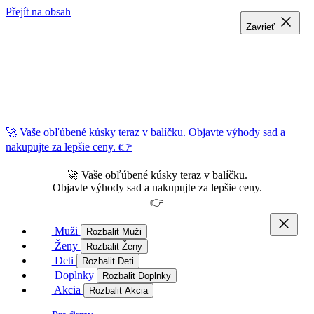
Přejít na obsah
Zavrieť
Zavrieť
Zavrieť
🚀 Vaše obľúbené kúsky teraz v balíčku. Objavte výhody sad a
nakupujte za lepšie ceny. 👉
🚀 Vaše obľúbené kúsky teraz v balíčku.
Objavte výhody sad a nakupujte za lepšie ceny.
👉
Muži
Rozbalit Muži
Ženy
Rozbalit Ženy
Deti
Rozbalit Deti
Doplnky
Rozbalit Doplnky
Akcia
Rozbalit Akcia