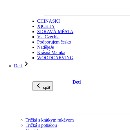
CHINASKI
XICHTY
ZDRAVÁ MĚSTA
Via Czechia
Podporujem česko
NadějeJe
Krásná Mamka
WOODCARVING
Deti
Deti
späť
Tričká s krátkym rukávom
Tričká s potlačou