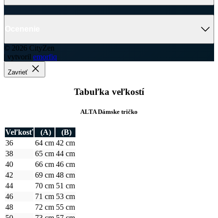
Tabuľka veľkostí
ALTA Dámske tričko
Veľkosť
(A)
(B)
36
64 cm
42 cm
38
65 cm
44 cm
40
66 cm
46 cm
42
69 cm
48 cm
44
70 cm
51 cm
46
71 cm
53 cm
48
72 cm
55 cm
50
73 cm
57 cm