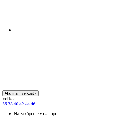
Akú mám veľkosť?
Veľkosť
36
38
40
42
44
46
Na zakúpenie v e-shope.
Cena
44,99 €
Skladem > 5 ks
PRIDAŤ DO KOŠÍKA
Doprava zadarmo
od 80 €