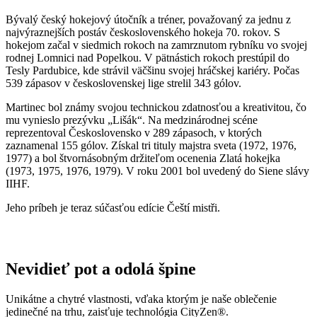
Martinec bol známy svojou technickou zdatnosťou a kreativitou, čo
mu vynieslo prezývku „Lišák“. Na medzinárodnej scéne
reprezentoval Československo v 289 zápasoch, v ktorých
zaznamenal 155 gólov. Získal tri tituly majstra sveta (1972, 1976,
1977) a bol štvornásobným držiteľom ocenenia Zlatá hokejka
(1973, 1975, 1976, 1979). V roku 2001 bol uvedený do Siene slávy
IIHF.
Jeho príbeh je teraz súčasťou edície Čeští mistři.
Nevidieť pot a odolá špine
Unikátne a chytré vlastnosti, vďaka ktorým je naše oblečenie
jedinečné na trhu, zaisťuje technológia CityZen®.
Vonkajšia strana
odolá tekutinám a špine
, všetko z nej ihneď
strasiete alebo jemne zotriete.
Vnútorná strana absorbuje vlhkosť a rozvádza ju do väčšej plochy
než bežná textília, aby látka nechladila a pot sa rýchlejšie odparil.
Kombinácia týchto vlastností zaručuje, že vám v oblečení bude celý
deň príjemne, pretože dokáže znížiť zápach a
mokré škvrny od