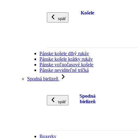
Košele
späť
Pánske košele dlhý rukáv
Pánske košele krátky rukáv
Pánske voľnočasové košele
Pánske neviditeľné tričká
Spodná bielizeň
Spodná
bielizeň
späť
Boxerky