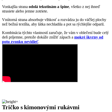
potu zvonku nevidieť
.
Tričko s kimonovými rukávmi
Niet nad klasiku, ktorá sa hodí ku všetkému a na všetky postavy.
Tričko ALTA patrí k veľmi obľúbenému kúsku nielen medzi našimi
zákazníčkami, ale aj medzi kolegyňami v CityZen®. Prémiová
bavlna vás zahrnie dokonalým pocitom pohodlia.
Vrchná časť je voľnejšia a v kombinácii s kimonovými rukávmi
dodáva tričku vzdušnosť. Výstrih je jemný lodičkový, takže lichotí