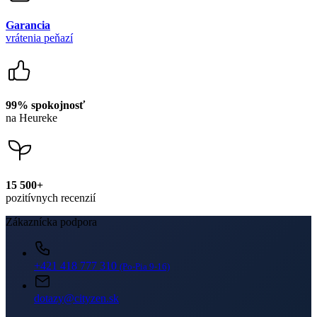
na Heureke
15 500+
pozitívnych recenzií
Zákaznícka podpora
+421 418 777 310
(Po-Pia 9-16)
dotazy@cityzen.sk