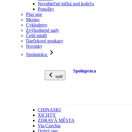
Neviditeľné tričká pod košeľu
Ponožky
Plus size
Merino
Cyklodresy
Zvýhodnené sady
Čeští mistři
Darčekové poukazy
Novinky
Spolupráca
Spolupráca
späť
CHINASKI
XICHTY
ZDRAVÁ MĚSTA
Via Czechia
Dobrý otec