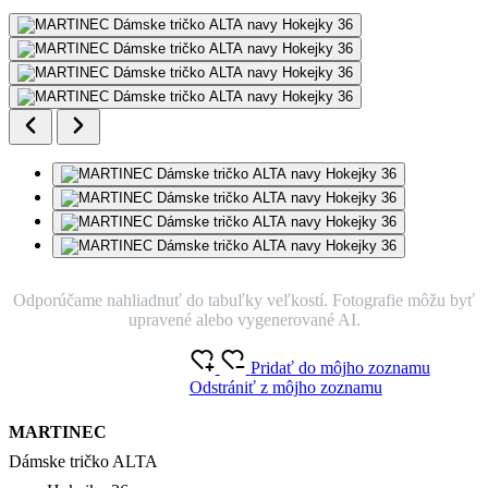
Odporúčame nahliadnuť do tabuľky veľkostí. Fotografie môžu byť
upravené alebo vygenerované AI.
Pridať do môjho zoznamu
Odstrániť z môjho zoznamu
MARTINEC
Dámske tričko ALTA