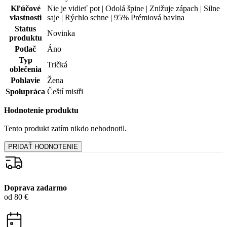
Pohlavie
Žena
Spolupráca
Čeští mistři
Hodnotenie produktu
Tento produkt zatím nikdo nehodnotil.
PRIDAŤ HODNOTENIE
Doprava zadarmo
od 80 €
Garancia
vrátenia peňazí
99% spokojnosť