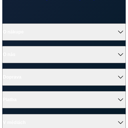
O nás
Doprava
Platba
V médiách
Ocenenie
© 2026 CityZen
| vytvoril
emorfiq
Zavrieť