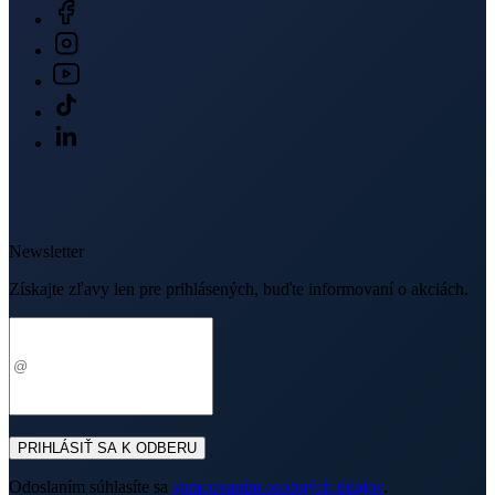
Newsletter
Získajte zľavy len pre prihlásených, buďte informovaní o akciách.
Váš e-mail
PRIHLÁSIŤ SA K ODBERU
Odoslaním súhlasíte sa
spracovaním osobných údajov
.
O nákupe