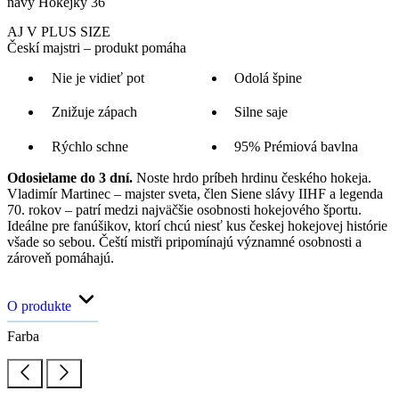
navy Hokejky 36
AJ V PLUS SIZE
Českí majstri – produkt pomáha
Nie je vidieť pot
Odolá špine
Znižuje zápach
Silne saje
Rýchlo schne
95% Prémiová bavlna
Odosielame do 3 dní.
Noste hrdo príbeh hrdinu českého hokeja.
Vladimír Martinec – majster sveta, člen Siene slávy IIHF a legenda
70. rokov – patrí medzi najväčšie osobnosti hokejového športu.
Ideálne pre fanúšikov, ktorí chcú niesť kus českej hokejovej histórie
všade so sebou. Čeští mistři pripomínajú významné osobnosti a
zároveň pomáhajú.
O produkte
Farba