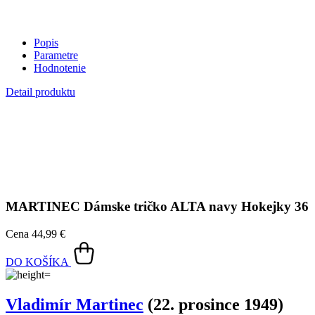
MARTINEC
Dámske tričko ALTA navy Hokejky 36
Cena
44,99 €
DO KOŠÍKA
Vladimír Martinec
(22. prosince 1949)
Bývalý český hokejový útočník a tréner, považovaný za jednu z
najvýraznejších postáv československého hokeja 70. rokov. S
hokejom začal v siedmich rokoch na zamrznutom rybníku vo svojej
rodnej Lomnici nad Popelkou. V pätnástich rokoch prestúpil do
Tesly Pardubice, kde strávil väčšinu svojej hráčskej kariéry. Počas
539 zápasov v československej lige strelil 343 gólov.