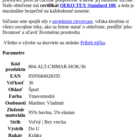
Parametre
Kód
804-ALT-CMMAR-HOK/36
produktu
EAN
8595684028195
Veľkosť
36
Oblasť
Šport
Farba
Tmavomodrá
Osobnosti
Martinec Vladimír
Zloženie
95% bavlna, 5% elastan
materiálu
Strih
Voľný | Bez vrecka
Výstrih
Do U
Rukáv
Krátky
Kľúčové
Nie je vidieť pot | Odolá špine | Znižuje zápach | Silne
vlastnosti
saje | Rýchlo schne | 95% Prémiová bavlna
Status
Novinka
produktu
Potlač
Áno
Typ
Tričká
oblečenia