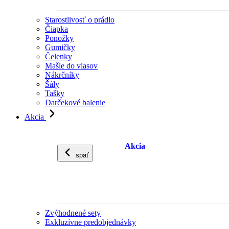
Starostlivosť o prádlo
Čiapka
Ponožky
Gumičky
Čelenky
Mašle do vlasov
Nákrčníky
Šály
Tašky
Darčekové balenie
Akcia
Akcia
späť
Zvýhodnené sety
Exkluzívne predobjednávky