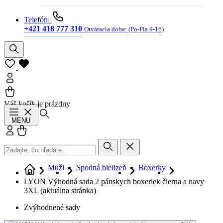
Telefón:
+421 418 777 310
Otváracia doba:
(Po-Pia 9-16)
Váš košík je prázdny
Hľadať
MENU
Prihlásiť sa
Košík
Muži
Spodná bielizeň
Boxerky
LYON Výhodná sada 2 pánskych boxeriek čierna a navy
3XL
(aktuálna stránka)
Zvýhodnené sady