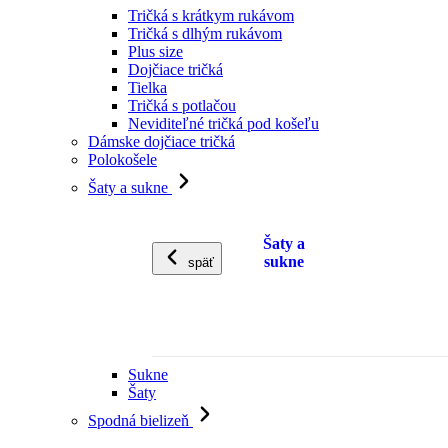
Tričká s krátkym rukávom
Tričká s dlhým rukávom
Plus size
Dojčiace tričká
Tielka
Tričká s potlačou
Neviditeľné tričká pod košeľu
Dámske dojčiace tričká
Polokošele
Šaty a sukne
Šaty a
sukne
späť
Sukne
Šaty
Spodná bielizeň