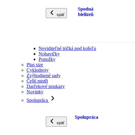
Spodná
bielizeň
späť
Neviditeľné tričká pod košeľu
Nohavičky
Ponožky
Plus size
Cyklodresy
Zvýhodnené sady
Čeští mistři
Darčekové poukazy
Novinky
Spolupráca
Spolupráca
späť