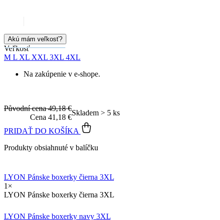
Doprava zadarmo
od 80 €
Garancia
vrátenia peňazí
99% spokojnosť
na Heureke
15 500+
pozitívnych recenzií
Popis