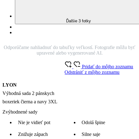
95% Prémiová bavlna
Český výrobok
Získajte boxerky LYON v čiernej a navy variante za lepšiu cenu.
Vonkajšia vrstva odolá tekutinám a špine, vnútorná časť efektívne
odvádza vlhkosť a podporuje rýchle odparovanie. Antibakteriálna
úprava pomáha obmedzovať množenie baktérií a vznik zápachu.
Širšia 4cm dizajnová guma drží na mieste, dlhšie nohavičky sa
nevyhŕňajú a ploché švy zaistia maximálny komfort pri
každodennom nosení.
O produkte
Farba