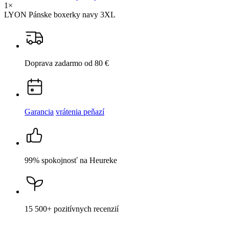
Parametre
Hodnotenie
Detail produktu
LYON
Výhodná sada 2 pánskych boxeriek čierna a
navy 3XL
49,18 €
Cena
41,18 €
DO KOŠÍKA
Nevidieť pot a odolá špine
Unikátne a chytré vlastnosti, vďaka ktorým je naše oblečenie
jedinečné na trhu, zaisťuje technológia CityZen®.