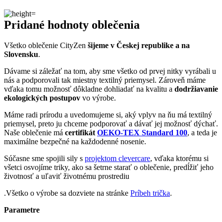
Veľkosť
3XL
Farba
Čierná | Tmavomodrá
Zloženie
95% bavlna, 5% elastan
materiálu
Nie je vidieť pot | Odolá špine | Znižuje zápach | Silne
Kľúčové
saje | Rýchlo schne | Antibakteriálne | 95% Prémiová
vlastnosti
bavlna | Český výrobok
Pohlavie
Muž
Typ
Spodná bielizeň
oblečenia
Potlač
Nie
Strih
Na telo | Bez vrecka
Hodnotenie produktu
Tento produkt zatím nikdo nehodnotil.
PRIDAŤ HODNOTENIE
Doprava zadarmo
od 80 €