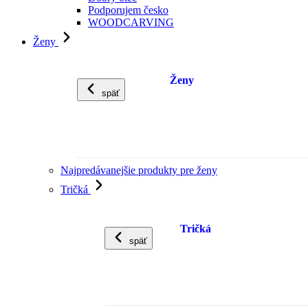
Podporujem česko
WOODCARVING
Ženy
Ženy
späť
Najpredávanejšie produkty pre ženy
Tričká
Tričká
späť