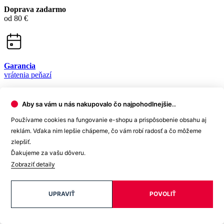
dotazy@cityzen.sk
Aby sa vám u nás nakupovalo čo najpohodlnejšie..
Používame cookies na fungovanie e-shopu a prispôsobenie obsahu aj
reklám. Vďaka nim lepšie chápeme, čo vám robí radosť a čo môžeme
Newsletter
zlepšiť.
Ďakujeme za vašu dôveru.
Získajte zľavy len pre prihlásených, buďte informovaní o akciách.
Zobraziť detaily
Váš e-mail
UPRAVIŤ
POVOLIŤ