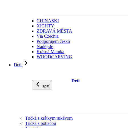
CHINASKI
XICHTY
ZDRAVÁ MĚSTA
Via Czechia
Podporujem česko
NadějeJe
Krásná Mamka
WOODCARVING
Deti
Deti
späť
Tričká s krátkym rukávom
Tričká s potlačou