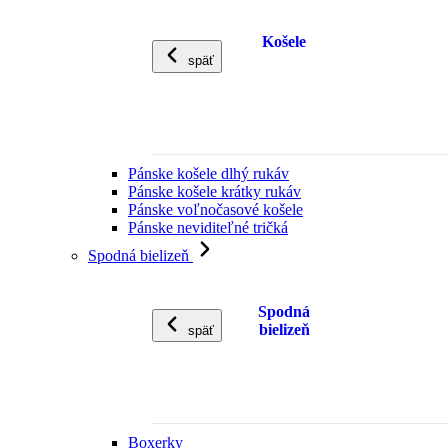
Košele
späť
Pánske košele dlhý rukáv
Pánske košele krátky rukáv
Pánske voľnočasové košele
Pánske neviditeľné tričká
Spodná bielizeň
Spodná
bielizeň
späť
Boxerky