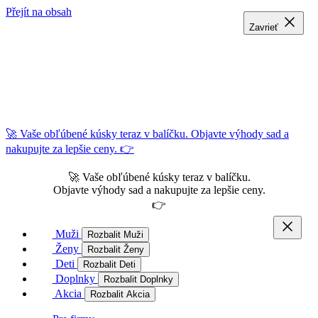
Přejít na obsah
Zavrieť
Zavrieť
Zavrieť
🚀 Vaše obľúbené kúsky teraz v balíčku. Objavte výhody sad a
nakupujte za lepšie ceny. 👉
🚀 Vaše obľúbené kúsky teraz v balíčku.
Objavte výhody sad a nakupujte za lepšie ceny.
👉
Muži
Rozbalit Muži
Ženy
Rozbalit Ženy
Deti
Rozbalit Deti
Doplnky
Rozbalit Doplnky
Akcia
Rozbalit Akcia