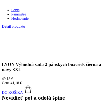
Vonkajšia strana
odolá tekutinám a špine
, všetko z nej ihneď
strasiete alebo jemne zotriete.
Vnútorná strana absorbuje vlhkosť a rozvádza ju do väčšej plochy
než bežná textília, aby látka nechladila a pot sa rýchlejšie odparil.
Kombinácia týchto vlastností zaručuje, že vám v oblečení bude celý
deň príjemne, pretože dokáže znížiť zápach a
mokré škvrny od
potu zvonku nevidieť
.