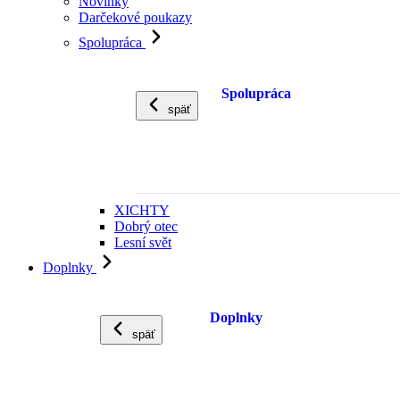
Novinky
Darčekové poukazy
Spolupráca
Spolupráca
späť
XICHTY
Dobrý otec
Lesní svět
Doplnky
Doplnky
späť