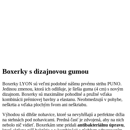
Naozaj to funguje
To, že naša technológia skutočne funguje, potvrdzujú výskumy z
laboratórií a viac než
150-tisíc spokojných zákazníkov
.
Medzi prvými naše oblečenie skúmala Technická univerzita v
Liberci, ktorá svojimi
výsledkami pozitívne tvrdenie o technológii
podčiarkla. Následne výskumné
centrum CEITEC analyzovalo
odparovanie vlhkosti
a potvrdilo, že oblečenie je
skvelo
priedušné
.
Tiež sme si dali zmerať, či oblečenie CityZen chráni pokožku pred
slnečným žiarením. V teste sme prešli a dokonca
získali UPF 50+
.
O našom príbehu, technológii a oblečení informujú aj médiá. Výber
zmienok sme pre vás zhromaždili v článku „
Napísali o nás
“.
Pridané hodnoty oblečenia