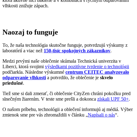
Všetko oblečenie CityZen
šijeme v Českej republike a na
Slovensku
.
Dávame si záležať na tom, aby sme všetko od prvej nitky vyrábali u
nás a podporovali tak miestny textilný priemysel. Zároveň máme
vďaka tomu možnosť dôkladne dohliadať na kvalitu a
dodržiavanie
ekologických postupov
vo výrobe.
Máme radi prírodu a uvedomujeme si, aký vplyv na ňu má textilný
priemysel, preto ju chceme podporovať a dávať jej možnosť dýchať.
Naše oblečenie má
certifikát
OEKO-TEX Standard 100
, a teda je
maximálne bezpečné na každodenné nosenie.
Súčasne sme spojili sily s
projektom clevercare
, vďaka ktorému si
všetci osvojíme triky, ako sa šetrne starať o oblečenie, predĺžiť jeho
životnosť a uľaviť životnému prostrediu
.Všetko o výrobe sa dozviete na stránke
Príbeh trička
.
Parametre
Kód
2PACK-LYO-CN/3XL
produktu