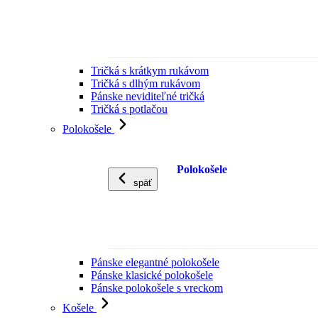
Tričká s krátkym rukávom
Tričká s dlhým rukávom
Pánske neviditeľné tričká
Tričká s potlačou
Polokošele
Polokošele
späť
Pánske elegantné polokošele
Pánske klasické polokošele
Pánske polokošele s vreckom
Košele