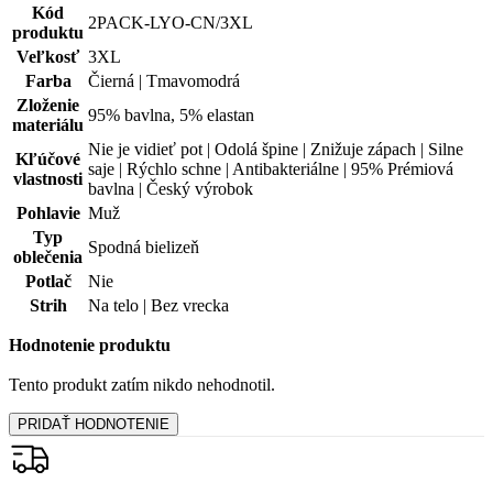
Garancia
vrátenia peňazí
99% spokojnosť
na Heureke
15 500+
pozitívnych recenzií
Zákaznícka podpora
+421 418 777 310
(Po-Pia 9-16)