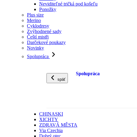
Neviditeľné tričká pod košeľu
Ponožky
Plus size
Merino
Cyklodresy
Zvýhodnené sady
Čeští mistři
Darčekové poukazy
Novinky
Spolupráca
Spolupráca
späť
CHINASKI
XICHTY
ZDRAVÁ MĚSTA
Via Czechia
Dobrý otec