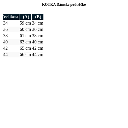
KOTKA Dámske podtričko
Velikost
(A)
(B)
34
59 cm
34 cm
36
60 cm
36 cm
38
61 cm
38 cm
40
63 cm
40 cm
42
65 cm
42 cm
44
66 cm
44 cm
Ako vybrať správnu veľkosť?
Vezmite svoje obľúbené tričko, ktoré vám dobre sedí, zmerajte ho a
z tabuľky vyberte najbližšiu veľkosť.
Najdôležitejší je rozmer B
.
Počítajte aj s tým, že prirodzenou vlastnosťou textilných materiálov
je zrážavosť. Bavlnené úplety sa môžu zraziť až okolo 5 %, čo je
textilným štandardom pre pletený tovar.