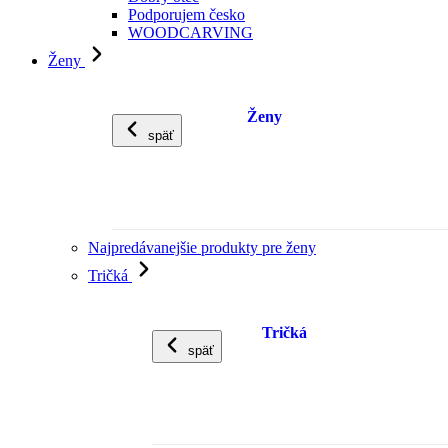
Podporujem česko
WOODCARVING
Ženy
Ženy
späť
Najpredávanejšie produkty pre ženy
Tričká
Tričká
späť