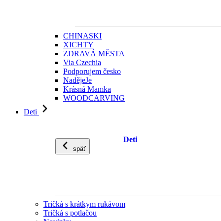
CHINASKI
XICHTY
ZDRAVÁ MĚSTA
Via Czechia
Podporujem česko
NadějeJe
Krásná Mamka
WOODCARVING
Deti
Deti
späť
Tričká s krátkym rukávom
Tričká s potlačou