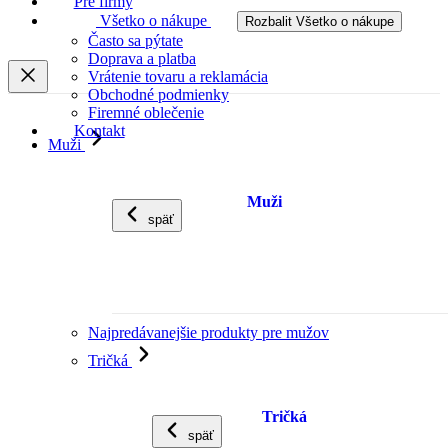
Pre firmy
Všetko o nákupe
Rozbalit Všetko o nákupe
Často sa pýtate
Doprava a platba
Vrátenie tovaru a reklamácia
Obchodné podmienky
Firemné oblečenie
Kontakt
Muži
Muži
späť
Najpredávanejšie produkty pre mužov
Tričká
Tričká
späť