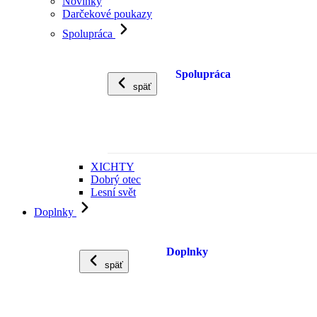
Novinky
Darčekové poukazy
Spolupráca
Spolupráca
späť
XICHTY
Dobrý otec
Lesní svět
Doplnky
Doplnky
späť