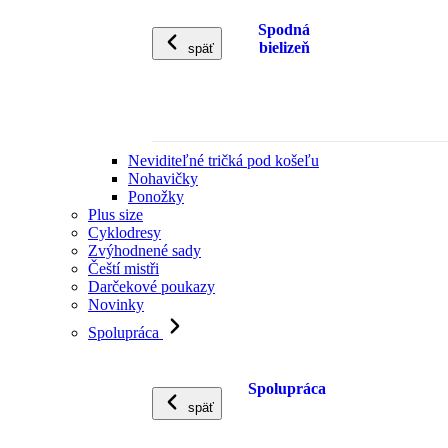
Spodná
bielizeň
späť
Neviditeľné tričká pod košeľu
Nohavičky
Ponožky
Plus size
Cyklodresy
Zvýhodnené sady
Čeští mistři
Darčekové poukazy
Novinky
Spolupráca
Spolupráca
späť