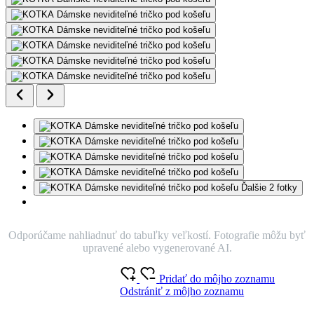
Ďalšie 2 fotky
Odporúčame nahliadnuť do tabuľky veľkostí. Fotografie môžu byť
upravené alebo vygenerované AI.
Pridať do môjho zoznamu
Odstrániť z môjho zoznamu