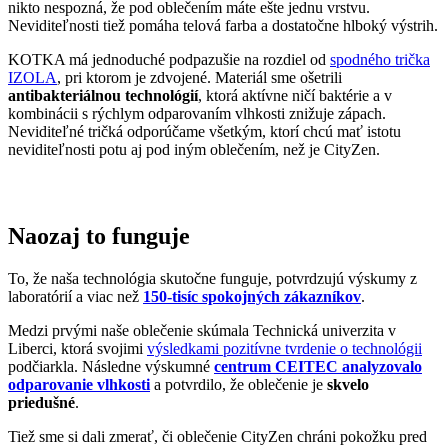
nikto nespozná, že pod oblečením máte ešte jednu vrstvu.
Neviditeľnosti tiež pomáha telová farba a dostatočne hlboký výstrih.
KOTKA má jednoduché podpazušie na rozdiel od
spodného trička
IZOLA
, pri ktorom je zdvojené. Materiál sme ošetrili
antibakteriálnou technológií
, ktorá aktívne ničí baktérie a v
kombinácii s rýchlym odparovaním vlhkosti znižuje zápach.
Neviditeľné tričká odporúčame všetkým, ktorí chcú mať istotu
neviditeľnosti potu aj pod iným oblečením, než je CityZen.
Naozaj to funguje
To, že naša technológia skutočne funguje, potvrdzujú výskumy z
laboratórií a viac než
150-tisíc spokojných zákazníkov
.
Medzi prvými naše oblečenie skúmala Technická univerzita v
Liberci, ktorá svojimi
výsledkami pozitívne tvrdenie o technológii
podčiarkla. Následne výskumné
centrum CEITEC analyzovalo
odparovanie vlhkosti
a potvrdilo, že oblečenie je
skvelo
priedušné
.
Tiež sme si dali zmerať, či oblečenie CityZen chráni pokožku pred