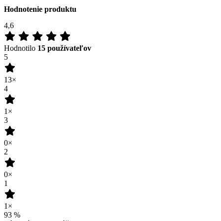
Hodnotenie produktu
4,6
Hodnotilo
15 používateľov
5
13×
4
1×
3
0×
2
0×
1
1×
93
%