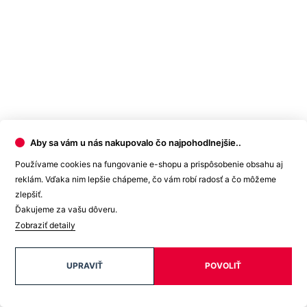
A pretože je každý kúsok nášho oblečenia originál, môže sa
výsledný rozmer o +/- 2 cm líšiť.
Potrebujete s výberom veľkosti alebo strihu poradiť? Obráťte sa na
naše dievčatá na
zákazníckej linke
. Rady vám pomôžu.
Detail produktu
Aby sa vám u nás nakupovalo čo najpohodlnejšie..
Používame cookies na fungovanie e-shopu a prispôsobenie obsahu aj
reklám. Vďaka nim lepšie chápeme, čo vám robí radosť a čo môžeme
KOTKA
Dámske neviditeľné tričko pod košeľu
zlepšiť.
Ďakujeme za vašu dôveru.
Cena
36,99 €
Zobraziť detaily
DO KOŠÍKA
Prihlásenie zákazníka
UPRAVIŤ
POVOLIŤ
E-mail
Heslo