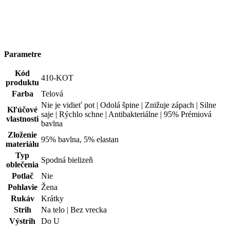
Parametre
Kód
410-KOT
produktu
Farba
Telová
Nie je vidieť pot | Odolá špine | Znižuje zápach | Silne
Kľúčové
saje | Rýchlo schne | Antibakteriálne | 95% Prémiová
vlastnosti
bavlna
Zloženie
95% bavlna, 5% elastan
materiálu
Typ
Spodná bielizeň
oblečenia
Potlač
Nie
Pohlavie
Žena
Rukáv
Krátky
Strih
Na telo | Bez vrecka
Výstrih
Do U