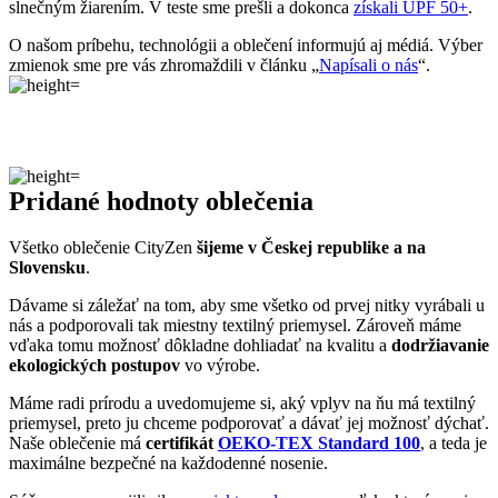
slnečným žiarením. V teste sme prešli a dokonca
získali UPF 50+
.
O našom príbehu, technológii a oblečení informujú aj médiá. Výber
zmienok sme pre vás zhromaždili v článku „
Napísali o nás
“.
Pridané hodnoty oblečenia
Všetko oblečenie CityZen
šijeme v Českej republike a na
Slovensku
.
Dávame si záležať na tom, aby sme všetko od prvej nitky vyrábali u
nás a podporovali tak miestny textilný priemysel. Zároveň máme
vďaka tomu možnosť dôkladne dohliadať na kvalitu a
dodržiavanie
ekologických postupov
vo výrobe.
Máme radi prírodu a uvedomujeme si, aký vplyv na ňu má textilný
priemysel, preto ju chceme podporovať a dávať jej možnosť dýchať.
Naše oblečenie má
certifikát
OEKO-TEX Standard 100
, a teda je
maximálne bezpečné na každodenné nosenie.