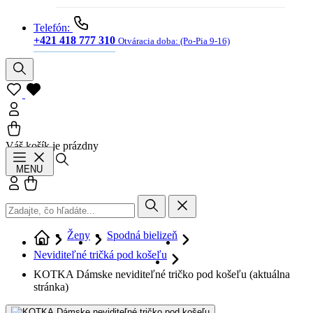
Telefón:
+421 418 777 310
Otváracia doba:
(Po-Pia 9-16)
Váš košík je prázdny
Hľadať
MENU
Prihlásiť sa
Košík
Ženy
Spodná bielizeň
Neviditeľné tričká pod košeľu
KOTKA Dámske neviditeľné tričko pod košeľu
(aktuálna
stránka)