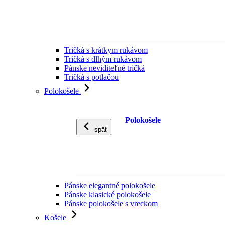
Tričká s krátkym rukávom
Tričká s dlhým rukávom
Pánske neviditeľné tričká
Tričká s potlačou
Polokošele
Polokošele
späť
Pánske elegantné polokošele
Pánske klasické polokošele
Pánske polokošele s vreckom
Košele