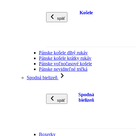
Košele
späť
Pánske košele dlhý rukáv
Pánske košele krátky rukáv
Pánske voľnočasové košele
Pánske neviditeľné tričká
Spodná bielizeň
Spodná
bielizeň
späť
Boxerky