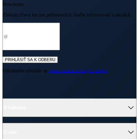
Newsletter
Získajte zľavy len pre prihlásených, buďte informovaní o akciách.
Váš e-mail
PRIHLÁSIŤ SA K ODBERU
Odoslaním súhlasíte sa
spracovaním osobných údajov
.
O nákupe
O nás