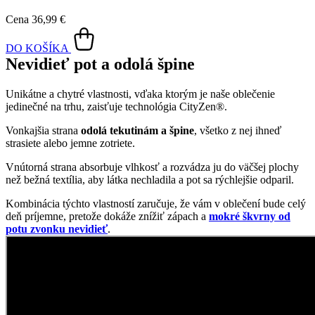
Cena
36,99 €
DO KOŠÍKA
Nevidieť pot a odolá špine
Unikátne a chytré vlastnosti, vďaka ktorým je naše oblečenie
jedinečné na trhu, zaisťuje technológia CityZen®.
Vonkajšia strana
odolá tekutinám a špine
, všetko z nej ihneď
strasiete alebo jemne zotriete.
Vnútorná strana absorbuje vlhkosť a rozvádza ju do väčšej plochy
než bežná textília, aby látka nechladila a pot sa rýchlejšie odparil.
Kombinácia týchto vlastností zaručuje, že vám v oblečení bude celý
deň príjemne, pretože dokáže znížiť zápach a
mokré škvrny od
potu zvonku nevidieť
.