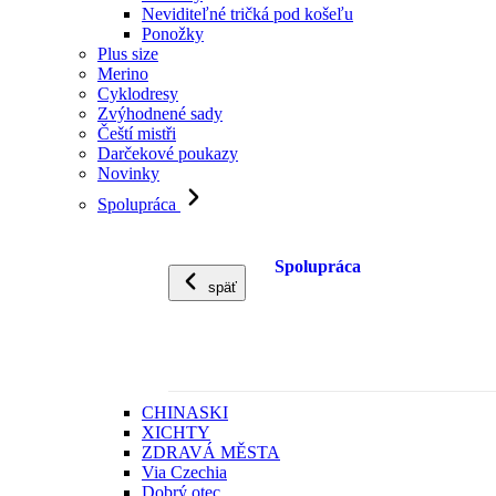
Neviditeľné tričká pod košeľu
Ponožky
Plus size
Merino
Cyklodresy
Zvýhodnené sady
Čeští mistři
Darčekové poukazy
Novinky
Spolupráca
Spolupráca
späť
CHINASKI
XICHTY
ZDRAVÁ MĚSTA
Via Czechia
Dobrý otec