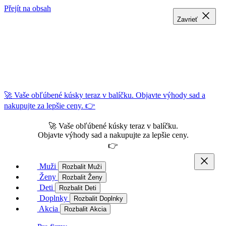
Přejít na obsah
Zavrieť
Zavrieť
Zavrieť
🚀 Vaše obľúbené kúsky teraz v balíčku. Objavte výhody sad a
nakupujte za lepšie ceny. 👉
🚀 Vaše obľúbené kúsky teraz v balíčku.
Objavte výhody sad a nakupujte za lepšie ceny.
👉
Muži
Rozbalit Muži
Ženy
Rozbalit Ženy
Deti
Rozbalit Deti
Doplnky
Rozbalit Doplnky
Akcia
Rozbalit Akcia