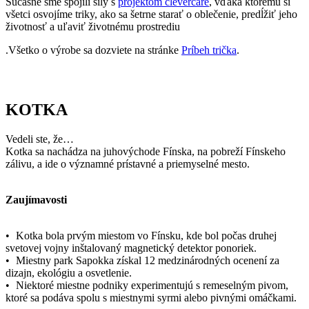
Súčasne sme spojili sily s
projektom clevercare
, vďaka ktorému si
všetci osvojíme triky, ako sa šetrne starať o oblečenie, predĺžiť jeho
životnosť a uľaviť životnému prostrediu
.Všetko o výrobe sa dozviete na stránke
Príbeh trička
.
KOTKA
Vedeli ste, že…
Kotka sa nachádza na juhovýchode Fínska, na pobreží Fínskeho
zálivu, a ide o významné prístavné a priemyselné mesto.
Zaujímavosti
• Kotka bola prvým miestom vo Fínsku, kde bol počas druhej
svetovej vojny inštalovaný magnetický detektor ponoriek.
• Miestny park Sapokka získal 12 medzinárodných ocenení za
dizajn, ekológiu a osvetlenie.
• Niektoré miestne podniky experimentujú s remeselným pivom,
ktoré sa podáva spolu s miestnymi syrmi alebo pivnými omáčkami.