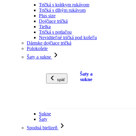
Tričká s krátkym rukávom
Tričká s dlhým rukávom
Plus size
Dojčiace tričká
Tielka
Tričká s potlačou
Neviditeľné tričká pod košeľu
Dámske dojčiace tričká
Polokošele
Šaty a sukne
Šaty a
sukne
späť
Sukne
Šaty
Spodná bielizeň