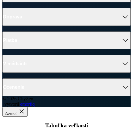
Doprava
Platba
V médiách
Ocenenie
© 2026 CityZen
| vytvoril
emorfiq
Zavrieť
Tabuľka veľkostí