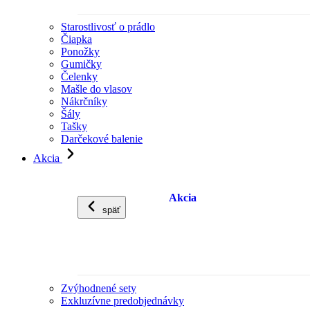
Starostlivosť o prádlo
Čiapka
Ponožky
Gumičky
Čelenky
Mašle do vlasov
Nákrčníky
Šály
Tašky
Darčekové balenie
Akcia
Akcia
späť
Zvýhodnené sety
Exkluzívne predobjednávky