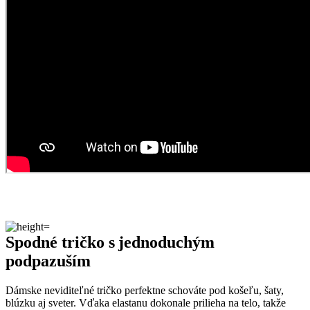
Spodné tričko s jednoduchým
podpazuším
Dámske neviditeľné tričko perfektne schováte pod košeľu, šaty,
blúzku aj sveter. Vďaka elastanu dokonale prilieha na telo, takže