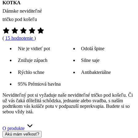
KOTKA
Dámske neviditeľné
tričko pod košeľu
(
15 hodnotenie
)
Nie je vidieť pot
Odolá špine
Znižuje zápach
Silne saje
Rýchlo schne
Antibakteriálne
95% Prémiová bavlna
Neviditeľný pot si vyžaduje naše neviditeľné tričko pod košeľu. Či
už vás čaká dôležitá schôdzka, jednanie alebo svadba, s naším
podtrikom vás koláče potu v podpazuší neprekvapia. Budete si so
sebou vždy istá.
O produkte
Akú mám veľkosť?