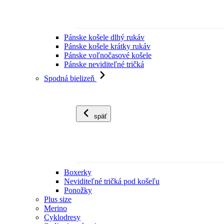
Pánske košele dlhý rukáv
Pánske košele krátky rukáv
Pánske voľnočasové košele
Pánske neviditeľné tričká
Spodná bielizeň
späť
Boxerky
Neviditeľné tričká pod košeľu
Ponožky
Plus size
Merino
Cyklodresy