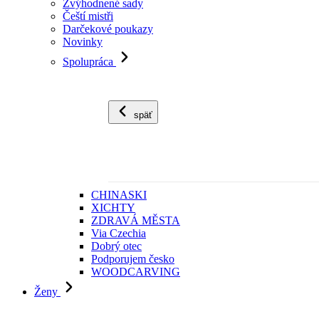
Zvýhodnené sady
Čeští mistři
Darčekové poukazy
Novinky
Spolupráca
späť
CHINASKI
XICHTY
ZDRAVÁ MĚSTA
Via Czechia
Dobrý otec
Podporujem česko
WOODCARVING
Ženy