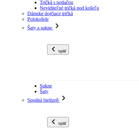
Tričká s potlačou
Neviditeľné tričká pod košeľu
Dámske dojčiace tričká
Polokošele
Šaty a sukne
späť
Sukne
Šaty
Spodná bielizeň
späť