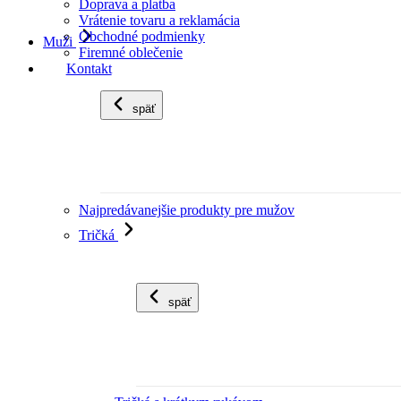
Doprava a platba
Vrátenie tovaru a reklamácia
Obchodné podmienky
Muži
Firemné oblečenie
Kontakt
späť
Najpredávanejšie produkty pre mužov
Tričká
späť