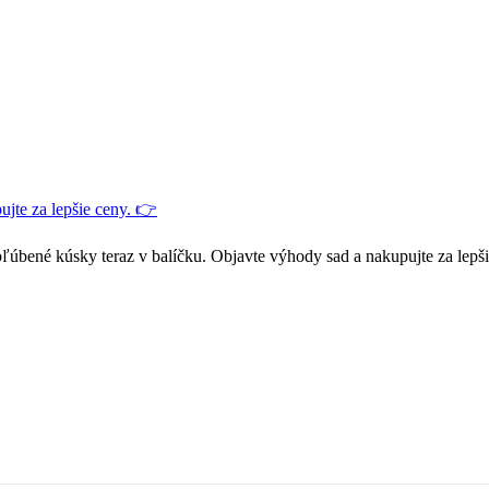
jte za lepšie ceny. 👉
ľúbené kúsky teraz v balíčku. Objavte výhody sad a nakupujte za lepš