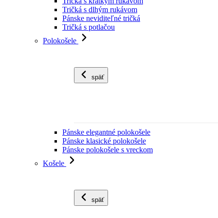
Tričká s krátkym rukávom
Tričká s dlhým rukávom
Pánske neviditeľné tričká
Tričká s potlačou
Polokošele
späť
Pánske elegantné polokošele
Pánske klasické polokošele
Pánske polokošele s vreckom
Košele
späť