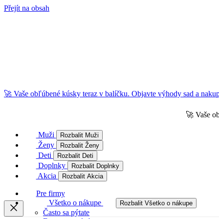
Přejít na obsah
🚀 Vaše obľúbené kúsky teraz v balíčku. Objavte výhody sad a nakupu
🚀 Vaše ob
Muži
Rozbalit Muži
Ženy
Rozbalit Ženy
Deti
Rozbalit Deti
Doplnky
Rozbalit Doplnky
Akcia
Rozbalit Akcia
Pre firmy
Všetko o nákupe
Rozbalit Všetko o nákupe
Často sa pýtate