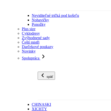
Neviditeľné tričká pod košeľu
Nohavičky
Ponožky
Plus size
Cyklodresy
Zvýhodnené sady
Čeští mistři
Darčekové poukazy
Novinky
Spolupráca
späť
CHINASKI
XICHTY