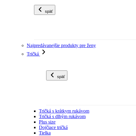
späť
Najpredávanejšie produkty pre ženy
Tričká
späť
Tričká s krátkym rukávom
Tričká s dlhým rukávom
Plus size
Dojčiace tričká
Tielka