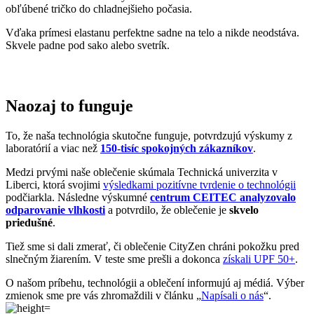
priedušné
.
Tiež sme si dali zmerať, či oblečenie CityZen chráni pokožku pred
slnečným žiarením. V teste sme prešli a dokonca
získali UPF 50+
.
O našom príbehu, technológii a oblečení informujú aj médiá. Výber
zmienok sme pre vás zhromaždili v článku „
Napísali o nás
“.
Pridané hodnoty oblečenia
Všetko oblečenie CityZen
šijeme v Českej republike a na
Slovensku
.
Dávame si záležať na tom, aby sme všetko od prvej nitky vyrábali u
nás a podporovali tak miestny textilný priemysel. Zároveň máme
vďaka tomu možnosť dôkladne dohliadať na kvalitu a
dodržiavanie
ekologických postupov
vo výrobe.
Máme radi prírodu a uvedomujeme si, aký vplyv na ňu má textilný
priemysel, preto ju chceme podporovať a dávať jej možnosť dýchať.