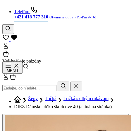
Telefón:
+421 418 777 310
Otváracia doba:
(Po-Pia 9-16)
Váš košík je prázdny
Hľadať
MENU
Prihlásiť sa
Košík
Ženy
Tričká
Tričká s dlhým rukávom
DIEZ Dámske tričko škoricové 40
(aktuálna stránka)