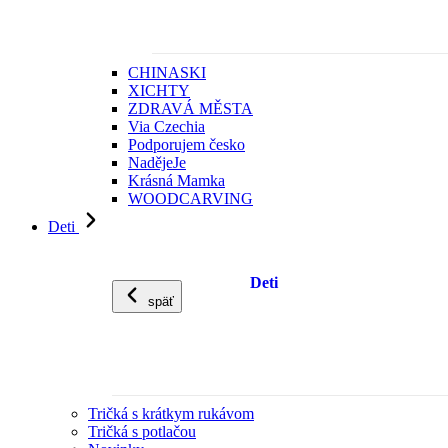
CHINASKI
XICHTY
ZDRAVÁ MĚSTA
Via Czechia
Podporujem česko
NadějeJe
Krásná Mamka
WOODCARVING
Deti
Deti
späť
Tričká s krátkym rukávom
Tričká s potlačou