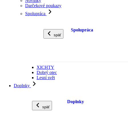
Novinky
Darčekové poukazy
Spolupráca
Spolupráca
späť
XICHTY
Dobrý otec
Lesní svět
Doplnky
Doplnky
späť