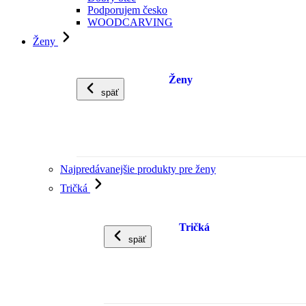
Podporujem česko
WOODCARVING
Ženy
Ženy
späť
Najpredávanejšie produkty pre ženy
Tričká
Tričká
späť