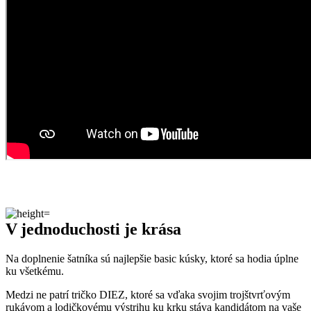
V jednoduchosti je krása
Na doplnenie šatníka sú najlepšie basic kúsky, ktoré sa hodia úplne
ku všetkému.
Medzi ne patrí tričko DIEZ, ktoré sa vďaka svojim trojštvrťovým
rukávom a lodičkovému výstrihu ku krku stáva kandidátom na vaše
obľúbené tričko do chladnejšieho počasia.
Vďaka prímesi elastanu perfektne sadne na telo a nikde neodstáva.
Skvele padne pod sako alebo svetrík.
Naozaj to funguje
To, že naša technológia skutočne funguje, potvrdzujú výskumy z
laboratórií a viac než
150-tisíc spokojných zákazníkov
.
Medzi prvými naše oblečenie skúmala Technická univerzita v
Liberci, ktorá svojimi
výsledkami pozitívne tvrdenie o technológii
podčiarkla. Následne výskumné
centrum CEITEC analyzovalo
odparovanie vlhkosti
a potvrdilo, že oblečenie je
skvelo