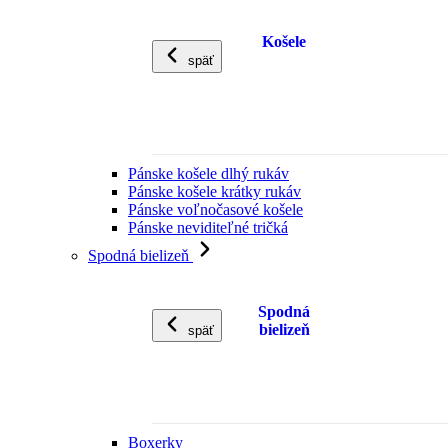
Košele
späť
Pánske košele dlhý rukáv
Pánske košele krátky rukáv
Pánske voľnočasové košele
Pánske neviditeľné tričká
Spodná bielizeň
Spodná
bielizeň
späť
Boxerky