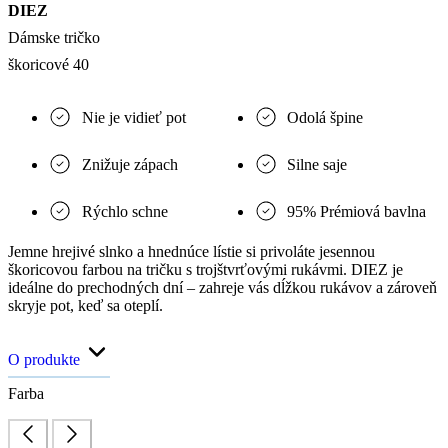
DIEZ
Dámske tričko
škoricové 40
Nie je vidieť pot
Odolá špine
Znižuje zápach
Silne saje
Rýchlo schne
95% Prémiová bavlna
Jemne hrejivé slnko a hnednúce lístie si privoláte jesennou
škoricovou farbou na tričku s trojštvrťovými rukávmi. DIEZ je
ideálne do prechodných dní – zahreje vás dĺžkou rukávov a zároveň
skryje pot, keď sa oteplí.
O produkte
Farba