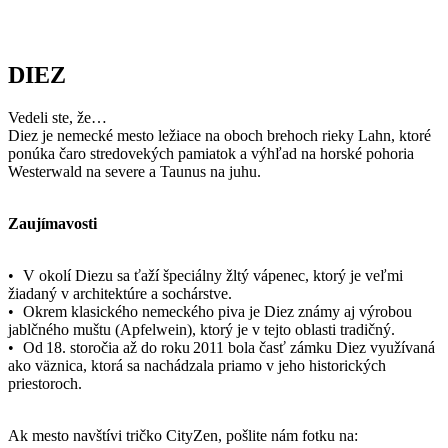
• Okrem klasického nemeckého piva je Diez známy aj výrobou
jablčného muštu (Apfelwein), ktorý je v tejto oblasti tradičný.
• Od 18. storočia až do roku 2011 bola časť zámku Diez využívaná
ako väznica, ktorá sa nachádzala priamo v jeho historických
priestoroch.
Ak mesto navštívi tričko CityZen, pošlite nám fotku na:
mailto:kolemsveta@cityzenwear.cz