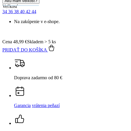
Garancia
vrátenia peňazí
99% spokojnosť
na Heureke
15 500+
pozitívnych recenzií
Popis
Parametre
Hodnotenie
Detail produktu