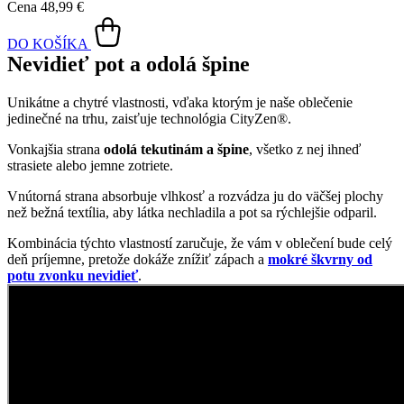
potu zvonku nevidieť
.