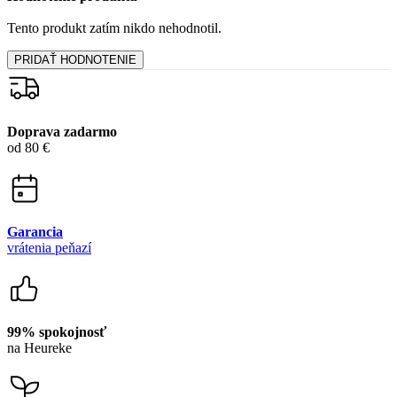
99% spokojnosť
na Heureke
15 500+
pozitívnych recenzií
Zákaznícka podpora
+421 418 777 310
(Po-Pia 9-16)
dotazy@cityzen.sk