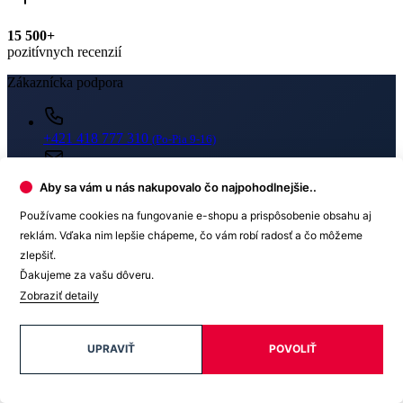
Newsletter
Získajte zľavy len pre prihlásených, buďte informovaní o akciách.
Aby sa vám u nás nakupovalo čo najpohodlnejšie..
Váš e-mail
Používame cookies na fungovanie e-shopu a prispôsobenie obsahu aj
reklám. Vďaka nim lepšie chápeme, čo vám robí radosť a čo môžeme
zlepšiť.
Ďakujeme za vašu dôveru.
Zobraziť detaily
PRIHLÁSIŤ SA K ODBERU
Odoslaním súhlasíte sa
spracovaním osobných údajov
.
UPRAVIŤ
POVOLIŤ