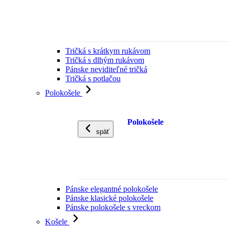
Tričká s krátkym rukávom
Tričká s dlhým rukávom
Pánske neviditeľné tričká
Tričká s potlačou
Polokošele
Polokošele
späť
Pánske elegantné polokošele
Pánske klasické polokošele
Pánske polokošele s vreckom
Košele