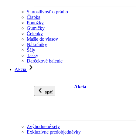
Starostlivosť o prádlo
Čiapka
Ponožky
Gumičky
Čelenky
Mašle do vlasov
Nákrčníky
Šály
Tašky
Darčekové balenie
Akcia
Akcia
späť
Zvýhodnené sety
Exkluzívne predobjednávky