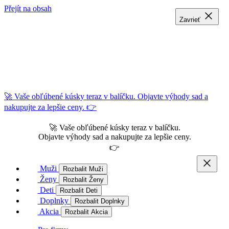
Přejít na obsah
Zavrieť
Zavrieť
Zavrieť
🚀 Vaše obľúbené kúsky teraz v balíčku. Objavte výhody sad a
nakupujte za lepšie ceny. 👉
🚀 Vaše obľúbené kúsky teraz v balíčku.
Objavte výhody sad a nakupujte za lepšie ceny.
👉
Muži
Rozbalit Muži
Ženy
Rozbalit Ženy
Deti
Rozbalit Deti
Doplnky
Rozbalit Doplnky
Akcia
Rozbalit Akcia