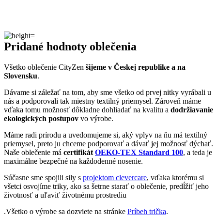
Naše oblečenie má
certifikát
OEKO-TEX Standard 100
, a teda je
maximálne bezpečné na každodenné nosenie.
Súčasne sme spojili sily s
projektom clevercare
, vďaka ktorému si
všetci osvojíme triky, ako sa šetrne starať o oblečenie, predĺžiť jeho
životnosť a uľaviť životnému prostrediu
.Všetko o výrobe sa dozviete na stránke
Príbeh trička
.
DIEZ
Vedeli ste, že…
Diez je nemecké mesto ležiace na oboch brehoch rieky Lahn, ktoré
ponúka čaro stredovekých pamiatok a výhľad na horské pohoria
Westerwald na severe a Taunus na juhu.
Zaujímavosti
• V okolí Diezu sa ťaží špeciálny žltý vápenec, ktorý je veľmi
žiadaný v architektúre a sochárstve.