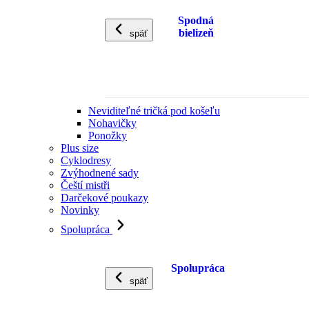
Spodná
bielizeň
späť
Neviditeľné tričká pod košeľu
Nohavičky
Ponožky
Plus size
Cyklodresy
Zvýhodnené sady
Čeští mistři
Darčekové poukazy
Novinky
Spolupráca
Spolupráca
späť