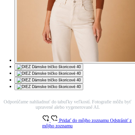
Odporúčame nahliadnuť do tabuľky veľkostí. Fotografie môžu byť
upravené alebo vygenerované AI.
Pridať do môjho zoznamu
Odstrániť z
môjho zoznamu