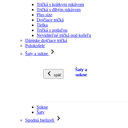
Tričká s krátkym rukávom
Tričká s dlhým rukávom
Plus size
Dojčiace tričká
Tielka
Tričká s potlačou
Neviditeľné tričká pod košeľu
Dámske dojčiace tričká
Polokošele
Šaty a sukne
Šaty a
sukne
späť
Sukne
Šaty
Spodná bielizeň