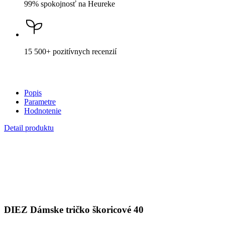
DIEZ
Dámske tričko škoricové 40
Cena
48,99 €
DO KOŠÍKA
Nevidieť pot a odolá špine
Unikátne a chytré vlastnosti, vďaka ktorým je naše oblečenie
jedinečné na trhu, zaisťuje technológia CityZen®.
Vonkajšia strana
odolá tekutinám a špine
, všetko z nej ihneď
strasiete alebo jemne zotriete.
Vnútorná strana absorbuje vlhkosť a rozvádza ju do väčšej plochy
než bežná textília, aby látka nechladila a pot sa rýchlejšie odparil.
Kombinácia týchto vlastností zaručuje, že vám v oblečení bude celý
deň príjemne, pretože dokáže znížiť zápach a
mokré škvrny od