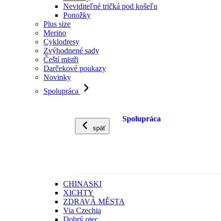
Neviditeľné tričká pod košeľu
Ponožky
Plus size
Merino
Cyklodresy
Zvýhodnené sady
Čeští mistři
Darčekové poukazy
Novinky
Spolupráca
Spolupráca
späť
CHINASKI
XICHTY
ZDRAVÁ MĚSTA
Via Czechia
Dobrý otec