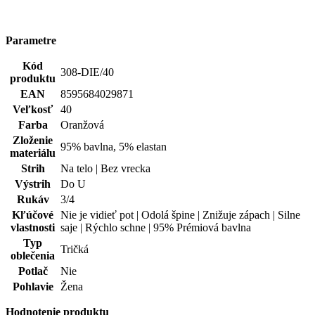
Kľúčové
Nie je vidieť pot | Odolá špine | Znižuje zápach | Silne
vlastnosti
saje | Rýchlo schne | 95% Prémiová bavlna
Typ
Tričká
oblečenia
Potlač
Nie
Pohlavie
Žena
Hodnotenie produktu
Tento produkt zatím nikdo nehodnotil.
PRIDAŤ HODNOTENIE
Doprava zadarmo
od 80 €
Garancia
vrátenia peňazí