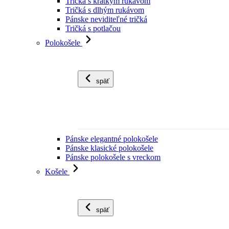
Tričká s krátkym rukávom
Tričká s dlhým rukávom
Pánske neviditeľné tričká
Tričká s potlačou
Polokošele
späť
Pánske elegantné polokošele
Pánske klasické polokošele
Pánske polokošele s vreckom
Košele
späť