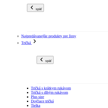
späť
Najpredávanejšie produkty pre ženy
Tričká
späť
Tričká s krátkym rukávom
Tričká s dlhým rukávom
Plus size
Dojčiace tričká
Tielka