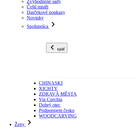
Zvýhodnené sady
Čeští mistři
Darčekové poukazy
Novinky
Spolupráca
späť
CHINASKI
XICHTY
ZDRAVÁ MĚSTA
Via Czechia
Dobrý otec
Podporujem česko
WOODCARVING
Ženy