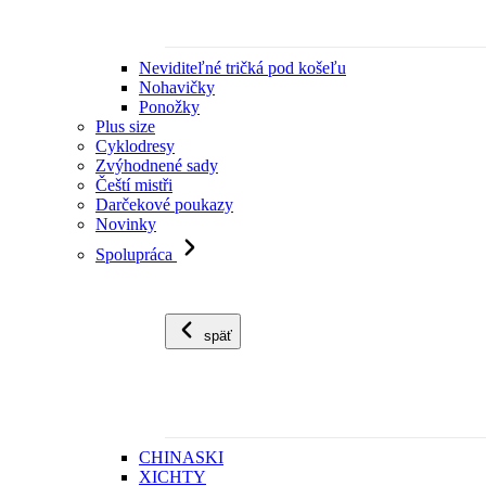
Neviditeľné tričká pod košeľu
Nohavičky
Ponožky
Plus size
Cyklodresy
Zvýhodnené sady
Čeští mistři
Darčekové poukazy
Novinky
Spolupráca
späť
CHINASKI
XICHTY