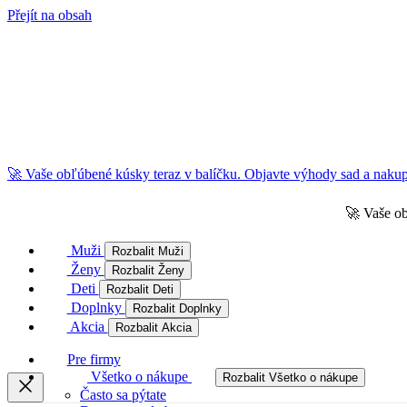
Přejít na obsah
🚀 Vaše obľúbené kúsky teraz v balíčku. Objavte výhody sad a nakupu
🚀 Vaše ob
Muži
Rozbalit Muži
Ženy
Rozbalit Ženy
Deti
Rozbalit Deti
Doplnky
Rozbalit Doplnky
Akcia
Rozbalit Akcia
Pre firmy
Všetko o nákupe
Rozbalit Všetko o nákupe
Často sa pýtate