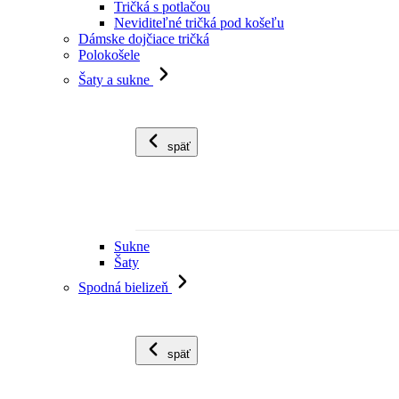
Tričká s potlačou
Neviditeľné tričká pod košeľu
Dámske dojčiace tričká
Polokošele
Šaty a sukne
späť
Sukne
Šaty
Spodná bielizeň
späť