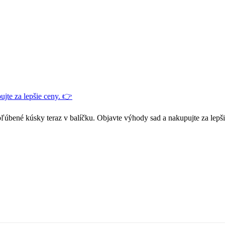
jte za lepšie ceny. 👉
ľúbené kúsky teraz v balíčku. Objavte výhody sad a nakupujte za lepš