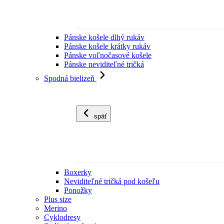
Pánske košele dlhý rukáv
Pánske košele krátky rukáv
Pánske voľnočasové košele
Pánske neviditeľné tričká
Spodná bielizeň
späť
Boxerky
Neviditeľné tričká pod košeľu
Ponožky
Plus size
Merino
Cyklodresy