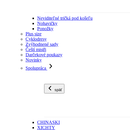
Neviditeľné tričká pod košeľu
Nohavičky
Ponožky
Plus size
Cyklodresy
Zvýhodnené sady
Čeští mistři
Darčekové poukazy
Novinky
Spolupráca
späť
CHINASKI
XICHTY