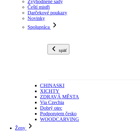
Zvýhodnené sady
Čeští mistři
Darčekové poukazy
Novinky
Spolupráca
späť
CHINASKI
XICHTY
ZDRAVÁ MĚSTA
Via Czechia
Dobrý otec
Podporujem česko
WOODCARVING
Ženy