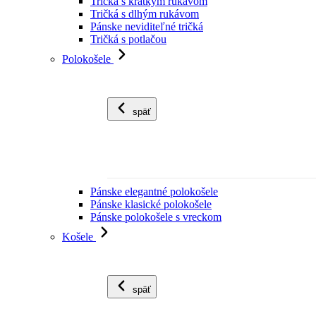
Tričká s krátkym rukávom
Tričká s dlhým rukávom
Pánske neviditeľné tričká
Tričká s potlačou
Polokošele
späť
Pánske elegantné polokošele
Pánske klasické polokošele
Pánske polokošele s vreckom
Košele
späť