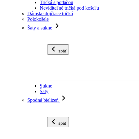
Tričká s potlačou
Neviditeľné tričká pod košeľu
Dámske dojčiace tričká
Polokošele
Šaty a sukne
späť
Sukne
Šaty
Spodná bielizeň
späť