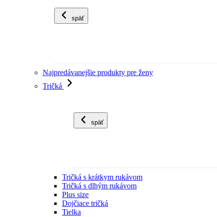
späť
Najpredávanejšie produkty pre ženy
Tričká
späť
Tričká s krátkym rukávom
Tričká s dlhým rukávom
Plus size
Dojčiace tričká
Tielka