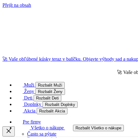
Přejít na obsah
🚀 Vaše obľúbené kúsky teraz v balíčku. Objavte výhody sad a nakupu
🚀 Vaše ob
Muži
Rozbalit Muži
Ženy
Rozbalit Ženy
Deti
Rozbalit Deti
Doplnky
Rozbalit Doplnky
Akcia
Rozbalit Akcia
Pre firmy
Všetko o nákupe
Rozbalit Všetko o nákupe
Často sa pýtate