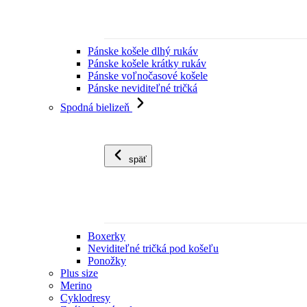
Pánske košele dlhý rukáv
Pánske košele krátky rukáv
Pánske voľnočasové košele
Pánske neviditeľné tričká
Spodná bielizeň
späť
Boxerky
Neviditeľné tričká pod košeľu
Ponožky
Plus size
Merino
Cyklodresy