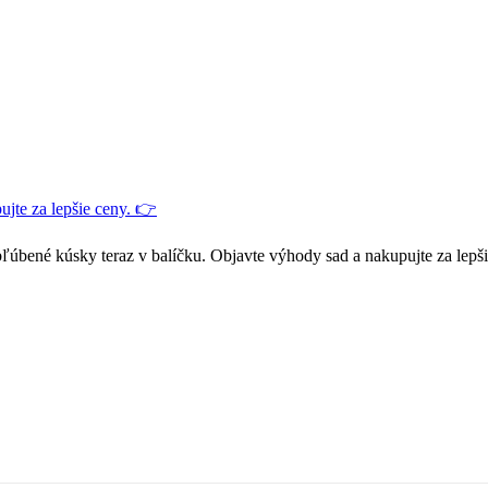
jte za lepšie ceny. 👉
ľúbené kúsky teraz v balíčku. Objavte výhody sad a nakupujte za lepš