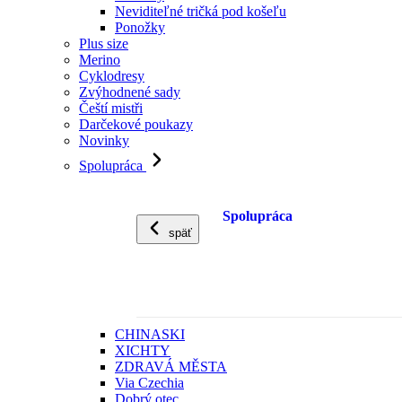
Neviditeľné tričká pod košeľu
Ponožky
Plus size
Merino
Cyklodresy
Zvýhodnené sady
Čeští mistři
Darčekové poukazy
Novinky
Spolupráca
Spolupráca
späť
CHINASKI
XICHTY
ZDRAVÁ MĚSTA
Via Czechia
Dobrý otec