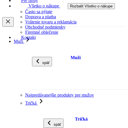
Pre firmy
Všetko o nákupe
Rozbalit Všetko o nákupe
Často sa pýtate
Doprava a platba
Vrátenie tovaru a reklamácia
Obchodné podmienky
Firemné oblečenie
Kontakt
Muži
Muži
späť
Najpredávanejšie produkty pre mužov
Tričká
Tričká
späť