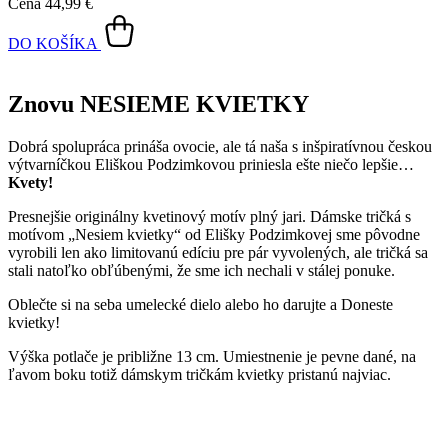
Cena
44,99 €
DO KOŠÍKA
Znovu NESIEME KVIETKY
Dobrá spolupráca prináša ovocie, ale tá naša s inšpiratívnou českou
výtvarníčkou Eliškou Podzimkovou priniesla ešte niečo lepšie…
Kvety!
Presnejšie originálny kvetinový motív plný jari. Dámske tričká s
motívom „Nesiem kvietky“ od Elišky Podzimkovej sme pôvodne
vyrobili len ako limitovanú edíciu pre pár vyvolených, ale tričká sa
stali natoľko obľúbenými, že sme ich nechali v stálej ponuke.
Oblečte si na seba umelecké dielo alebo ho darujte a Doneste
kvietky!
Výška potlače je približne 13 cm. Umiestnenie je pevne dané, na
ľavom boku totiž dámskym tričkám kvietky pristanú najviac.