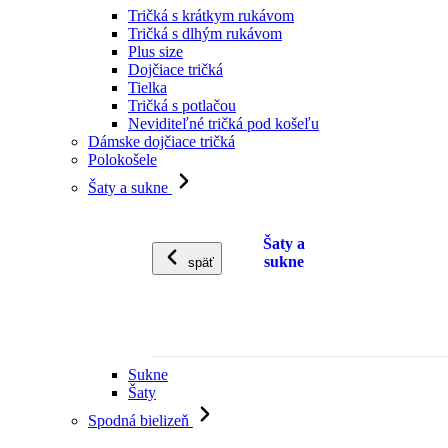
Tričká s krátkym rukávom
Tričká s dlhým rukávom
Plus size
Dojčiace tričká
Tielka
Tričká s potlačou
Neviditeľné tričká pod košeľu
Dámske dojčiace tričká
Polokošele
Šaty a sukne
Šaty a
sukne
späť
Sukne
Šaty
Spodná bielizeň