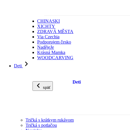
CHINASKI
XICHTY
ZDRAVÁ MĚSTA
Via Czechia
Podporujem česko
NadějeJe
Krásná Mamka
WOODCARVING
Deti
Deti
späť
Tričká s krátkym rukávom
Tričká s potlačou