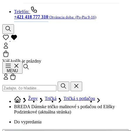
Telefón:
+421 418 777 310
Otváracia doba:
(Po-Pia 9-16)
Váš košík je prázdny
Hľadať
MENU
Prihlásiť sa
Košík
Ženy
Tričká
Tričká s potlačou
BREDA Dámske tričko malinové s potlačou od Elišky
Podzimkové
(aktuálna stránka)
Do vypredania