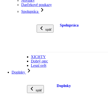
Novinky
Darčekové poukazy
Spolupráca
Spolupráca
späť
XICHTY
Dobrý otec
Lesní svět
Doplnky
Doplnky
späť