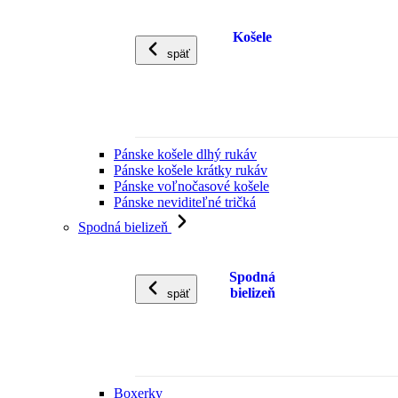
Košele
späť
Pánske košele dlhý rukáv
Pánske košele krátky rukáv
Pánske voľnočasové košele
Pánske neviditeľné tričká
Spodná bielizeň
Spodná
bielizeň
späť
Boxerky