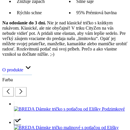
Znižuje zápach
Silne saje
Rýchlo schne
95% Prémiová bavlna
Na odoslanie do 3 dní.
Nie je nad klasické tričko s krátkym
rukávom. Klasické, ale nie obyčajné! V triku CityZen na vás
nebude vidieť pot. A pridali sme elastan, aby vám lepšie sedelo. Pre
veľký záujem vraciame do predaja našu „limitovku“. Opäť jej
môžete svojej priateľke, manželke, kamarátke alebo mamičke urobiť
radosť. Rozkvitnutá potlač má svoj príbeh. Prečo a ako vlastne
vznikol sa dočítate nižšie. ;-)
O produkte
Farba