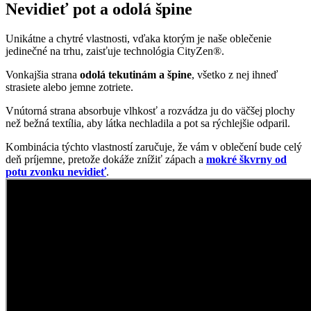
Nevidieť pot a odolá špine
Unikátne a chytré vlastnosti, vďaka ktorým je naše oblečenie
jedinečné na trhu, zaisťuje technológia CityZen®.
Vonkajšia strana
odolá tekutinám a špine
, všetko z nej ihneď
strasiete alebo jemne zotriete.
Vnútorná strana absorbuje vlhkosť a rozvádza ju do väčšej plochy
než bežná textília, aby látka nechladila a pot sa rýchlejšie odparil.
Kombinácia týchto vlastností zaručuje, že vám v oblečení bude celý
deň príjemne, pretože dokáže znížiť zápach a
mokré škvrny od
potu zvonku nevidieť
.