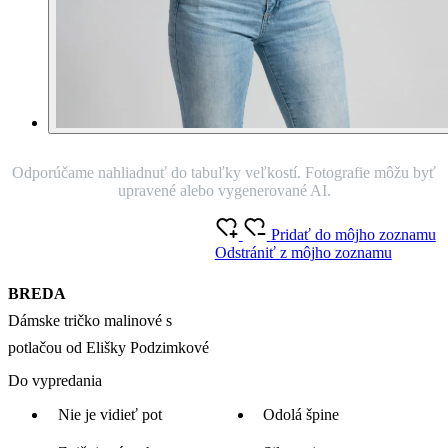
Odporúčame nahliadnuť do tabuľky veľkostí. Fotografie môžu byť
upravené alebo vygenerované AI.
Pridať do môjho zoznamu
Odstrániť z môjho zoznamu
BREDA
Dámske tričko malinové s
potlačou od Elišky Podzimkové
Do vypredania
Nie je vidieť pot
Odolá špine