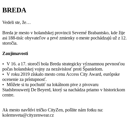
BREDA
Vedeli ste, že…
Breda je mesto v holandskej provincii Severné Brabantsko, kde žije
asi 188-tisíc obyvateľov a prvé zmienky o meste pochádzajú už z 12.
storočia.
Zaujímavosti
• V 16. a 17. storočí bola Breda strategicky významnou pevnosťou
počas holandskej vojny za nezávislosť proti Španielom.
• V roku 2019 získalo mesto cenu Access City Award, európske
ocenenie za prístupnosť.
• Môžete si tu pochutiť na lokálnom pive z pivovaru
Stadsbrouwerij De Beyerd, ktorý sa nachádza priamo v historickom
centre.
Ak mesto navštívi tričko CityZen, pošlite nám fotku na:
kolemsveta@cityzenwear.cz