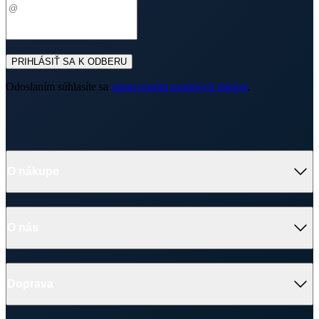
PRIHLÁSIŤ SA K ODBERU
Odoslaním súhlasíte sa
spracovaním osobných údajov
.
O nákupe
Výhody oblečenia CityZen
Partnerské predajne
O nás
Často sa pýtate
Doprava a platba
Darčekové poukazy
Kontakt
Vrátenie tovaru a reklamácia
Blog
Doprava
Obchodné podmienky
Firemné oblečenie
Ochrana súkromia
Pre B2B
Ako vyrábame chytré oblečenie