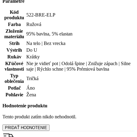
Parametre
Kód
522-BRE-ELP
produktu
Farba
Ružová
Zloženie
95% bavlna, 5% elastan
materiálu
Strih
Na telo | Bez vrecka
Výstrih
Do U
Rukáv
Krátky
Kľúčové
Nie je vidieť pot | Odolá špine | Znižuje zápach | Silne
vlastnosti
saje | Rýchlo schne | 95% Prémiová bavlna
Typ
Tričká
oblečenia
Potlač
Áno
Pohlavie
Žena
Hodnotenie produktu
Tento produkt zatím nikdo nehodnotil.
PRIDAŤ HODNOTENIE