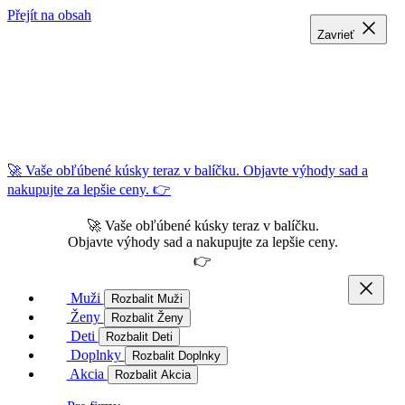
Přejít na obsah
Zavrieť
Zavrieť
Zavrieť
🚀 Vaše obľúbené kúsky teraz v balíčku. Objavte výhody sad a
nakupujte za lepšie ceny. 👉
🚀 Vaše obľúbené kúsky teraz v balíčku.
Objavte výhody sad a nakupujte za lepšie ceny.
👉
Muži
Rozbalit Muži
Ženy
Rozbalit Ženy
Deti
Rozbalit Deti
Doplnky
Rozbalit Doplnky
Akcia
Rozbalit Akcia