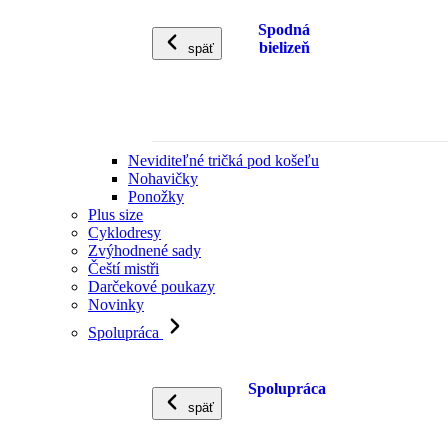
Spodná
bielizeň
späť
Neviditeľné tričká pod košeľu
Nohavičky
Ponožky
Plus size
Cyklodresy
Zvýhodnené sady
Čeští mistři
Darčekové poukazy
Novinky
Spolupráca
Spolupráca
späť