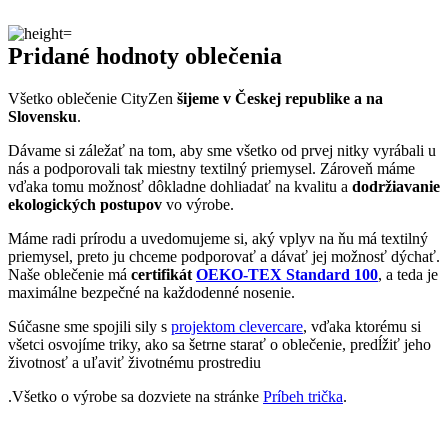
Pridané hodnoty oblečenia
Všetko oblečenie CityZen
šijeme v Českej republike a na
Slovensku
.
Dávame si záležať na tom, aby sme všetko od prvej nitky vyrábali u
nás a podporovali tak miestny textilný priemysel. Zároveň máme
vďaka tomu možnosť dôkladne dohliadať na kvalitu a
dodržiavanie
ekologických postupov
vo výrobe.
Máme radi prírodu a uvedomujeme si, aký vplyv na ňu má textilný
priemysel, preto ju chceme podporovať a dávať jej možnosť dýchať.
Naše oblečenie má
certifikát
OEKO-TEX Standard 100
, a teda je
maximálne bezpečné na každodenné nosenie.
Súčasne sme spojili sily s
projektom clevercare
, vďaka ktorému si
všetci osvojíme triky, ako sa šetrne starať o oblečenie, predĺžiť jeho
životnosť a uľaviť životnému prostrediu
.Všetko o výrobe sa dozviete na stránke
Príbeh trička
.