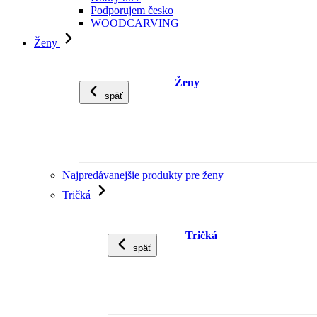
Podporujem česko
WOODCARVING
Ženy
Ženy
späť
Najpredávanejšie produkty pre ženy
Tričká
Tričká
späť