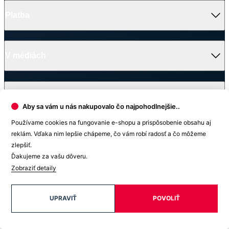
Ako vzniklo české chytré oblečenie CityZen
Platba
V médiách
Ocenenie
Aby sa vám u nás nakupovalo čo najpohodlnejšie..
© 2026 CityZen
Používame cookies na fungovanie e-shopu a prispôsobenie obsahu aj
| vytvoril
emorfiq
reklám. Vďaka nim lepšie chápeme, čo vám robí radosť a čo môžeme
Zavrieť
zlepšiť.
Ďakujeme za vašu dôveru.
Tabuľka veľkostí
Zobraziť detaily
BREDA Dámske tričko
UPRAVIŤ
POVOLIŤ
Veľkosť
(A)
(B)
34
61 cm
38 cm
36
62 cm
40 cm