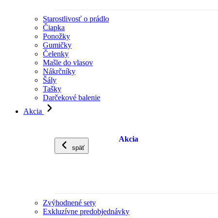
Starostlivosť o prádlo
Čiapka
Ponožky
Gumičky
Čelenky
Mašle do vlasov
Nákrčníky
Šály
Tašky
Darčekové balenie
Akcia
Akcia
späť
Zvýhodnené sety
Exkluzívne predobjednávky