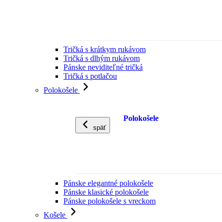
Tričká s krátkym rukávom
Tričká s dlhým rukávom
Pánske neviditeľné tričká
Tričká s potlačou
Polokošele
Polokošele
späť
Pánske elegantné polokošele
Pánske klasické polokošele
Pánske polokošele s vreckom
Košele