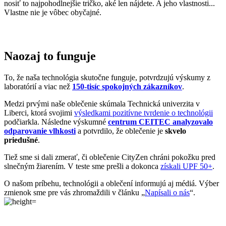
nosiť to najpohodlnejšie tričko, aké len nájdete. A jeho vlastnosti...
Vlastne nie je vôbec obyčajné.
Naozaj to funguje
To, že naša technológia skutočne funguje, potvrdzujú výskumy z
laboratórií a viac než
150-tisíc spokojných zákazníkov
.
Medzi prvými naše oblečenie skúmala Technická univerzita v
Liberci, ktorá svojimi
výsledkami pozitívne tvrdenie o technológii
podčiarkla. Následne výskumné
centrum CEITEC analyzovalo
odparovanie vlhkosti
a potvrdilo, že oblečenie je
skvelo
priedušné
.
Tiež sme si dali zmerať, či oblečenie CityZen chráni pokožku pred
slnečným žiarením. V teste sme prešli a dokonca
získali UPF 50+
.
O našom príbehu, technológii a oblečení informujú aj médiá. Výber
zmienok sme pre vás zhromaždili v článku „
Napísali o nás
“.