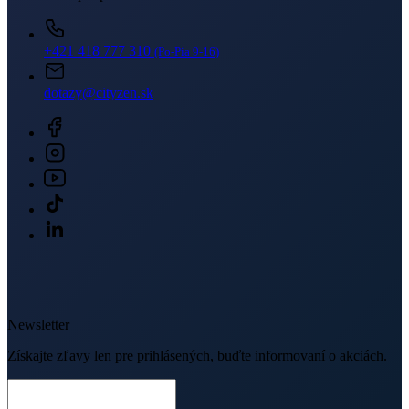
+421 418 777 310
(Po-Pia 9-16)
dotazy@cityzen.sk
Newsletter
Získajte zľavy len pre prihlásených, buďte informovaní o akciách.
Váš e-mail