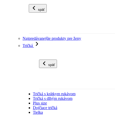
späť
Najpredávanejšie produkty pre ženy
Tričká
späť
Tričká s krátkym rukávom
Tričká s dlhým rukávom
Plus size
Dojčiace tričká
Tielka