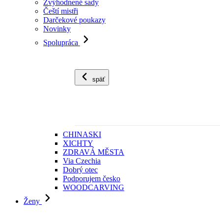
Zvýhodnené sady
Čeští mistři
Darčekové poukazy
Novinky
Spolupráca
späť
CHINASKI
XICHTY
ZDRAVÁ MĚSTA
Via Czechia
Dobrý otec
Podporujem česko
WOODCARVING
Ženy