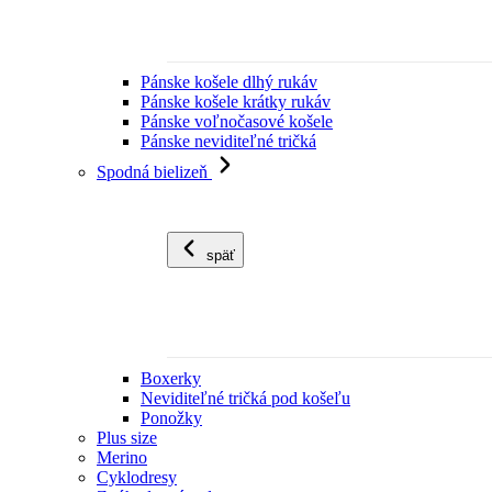
Pánske košele dlhý rukáv
Pánske košele krátky rukáv
Pánske voľnočasové košele
Pánske neviditeľné tričká
Spodná bielizeň
späť
Boxerky
Neviditeľné tričká pod košeľu
Ponožky
Plus size
Merino
Cyklodresy