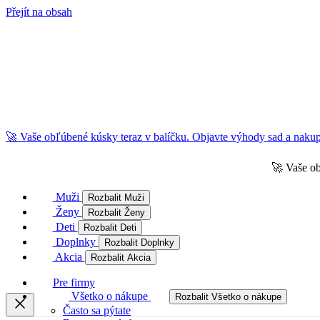
Přejít na obsah
🚀 Vaše obľúbené kúsky teraz v balíčku. Objavte výhody sad a nakupu
🚀 Vaše ob
Muži
Rozbalit Muži
Ženy
Rozbalit Ženy
Deti
Rozbalit Deti
Doplnky
Rozbalit Doplnky
Akcia
Rozbalit Akcia
Pre firmy
Všetko o nákupe
Rozbalit Všetko o nákupe
Často sa pýtate