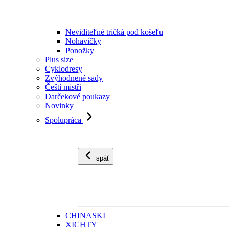
Neviditeľné tričká pod košeľu
Nohavičky
Ponožky
Plus size
Cyklodresy
Zvýhodnené sady
Čeští mistři
Darčekové poukazy
Novinky
Spolupráca
späť
CHINASKI
XICHTY