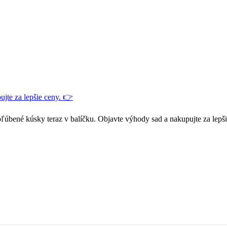
jte za lepšie ceny. 👉
ľúbené kúsky teraz v balíčku. Objavte výhody sad a nakupujte za lepš