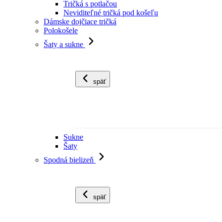
Tričká s potlačou
Neviditeľné tričká pod košeľu
Dámske dojčiace tričká
Polokošele
Šaty a sukne
späť
Sukne
Šaty
Spodná bielizeň
späť