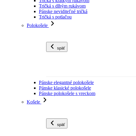
Tričká s krátkym rukávom
Tričká s dlhým rukávom
Pánske neviditeľné tričká
Tričká s potlačou
Polokošele
späť
Pánske elegantné polokošele
Pánske klasické polokošele
Pánske polokošele s vreckom
Košele
späť