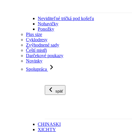
Neviditeľné tričká pod košeľu
Nohavičky
Ponožky
Plus size
Cyklodresy
Zvýhodnené sady
Čeští mistři
Darčekové poukazy
Novinky
Spolupráca
späť
CHINASKI
XICHTY