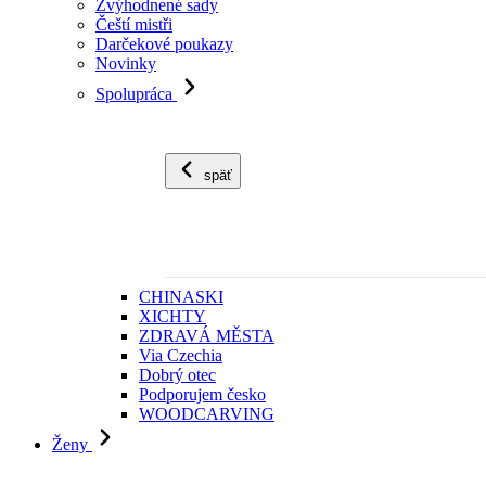
Zvýhodnené sady
Čeští mistři
Darčekové poukazy
Novinky
Spolupráca
späť
CHINASKI
XICHTY
ZDRAVÁ MĚSTA
Via Czechia
Dobrý otec
Podporujem česko
WOODCARVING
Ženy