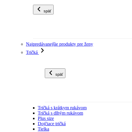
späť
Najpredávanejšie produkty pre ženy
Tričká
späť
Tričká s krátkym rukávom
Tričká s dlhým rukávom
Plus size
Dojčiace tričká
Tielka