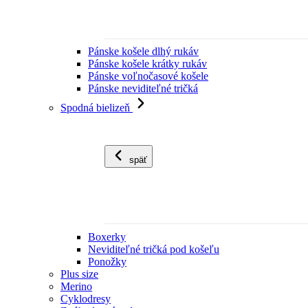
Pánske košele dlhý rukáv
Pánske košele krátky rukáv
Pánske voľnočasové košele
Pánske neviditeľné tričká
Spodná bielizeň
späť
Boxerky
Neviditeľné tričká pod košeľu
Ponožky
Plus size
Merino
Cyklodresy