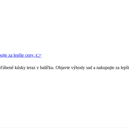
jte za lepšie ceny. 👉
ľúbené kúsky teraz v balíčku. Objavte výhody sad a nakupujte za lepš