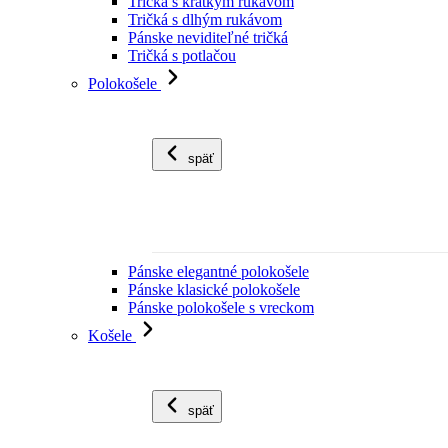
Tričká s krátkym rukávom
Tričká s dlhým rukávom
Pánske neviditeľné tričká
Tričká s potlačou
Polokošele
späť
Pánske elegantné polokošele
Pánske klasické polokošele
Pánske polokošele s vreckom
Košele
späť