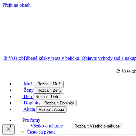
Přejít na obsah
🚀 Vaše obľúbené kúsky teraz v balíčku. Objavte výhody sad a nakupu
🚀 Vaše ob
Muži
Rozbalit Muži
Ženy
Rozbalit Ženy
Deti
Rozbalit Deti
Doplnky
Rozbalit Doplnky
Akcia
Rozbalit Akcia
Pre firmy
Všetko o nákupe
Rozbalit Všetko o nákupe
Často sa pýtate