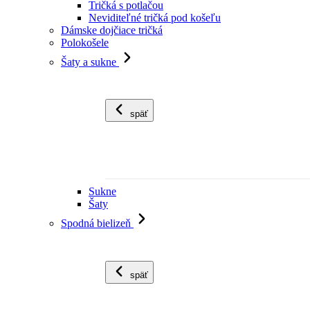
Tričká s potlačou
Neviditeľné tričká pod košeľu
Dámske dojčiace tričká
Polokošele
Šaty a sukne
späť
Sukne
Šaty
Spodná bielizeň
späť