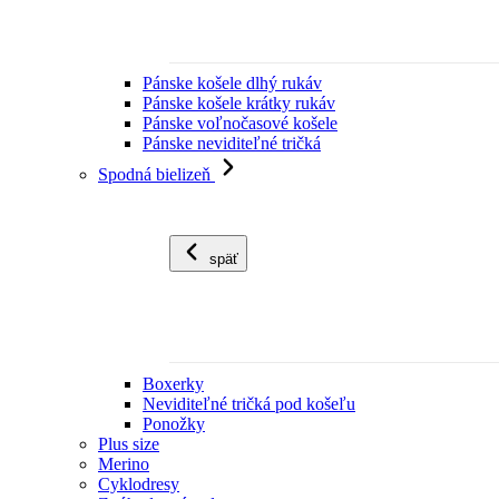
Pánske košele dlhý rukáv
Pánske košele krátky rukáv
Pánske voľnočasové košele
Pánske neviditeľné tričká
Spodná bielizeň
späť
Boxerky
Neviditeľné tričká pod košeľu
Ponožky
Plus size
Merino
Cyklodresy