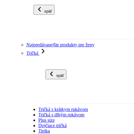
späť
Najpredávanejšie produkty pre ženy
Tričká
späť
Tričká s krátkym rukávom
Tričká s dlhým rukávom
Plus size
Dojčiace tričká
Tielka