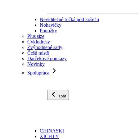
Neviditeľné tričká pod košeľu
Nohavičky
Ponožky
Plus size
Cyklodresy
Zvýhodnené sady
Čeští mistři
Darčekové poukazy
Novinky
Spolupráca
späť
CHINASKI
XICHTY