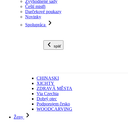
Zvýhodnené sady
Čeští mistři
Darčekové poukazy
Novinky
Spolupráca
späť
CHINASKI
XICHTY
ZDRAVÁ MĚSTA
Via Czechia
Dobrý otec
Podporujem česko
WOODCARVING
Ženy