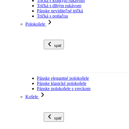
Tričká s krátkym rukávom
Tričká s dlhým rukávom
Pánske neviditeľné tričká
Tričká s potlačou
Polokošele
späť
Pánske elegantné polokošele
Pánske klasické polokošele
Pánske polokošele s vreckom
Košele
späť