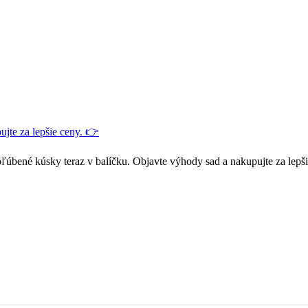
jte za lepšie ceny. 👉
ľúbené kúsky teraz v balíčku. Objavte výhody sad a nakupujte za lepš