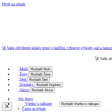
Přejít na obsah
🚀 Vaše obľúbené kúsky teraz v balíčku. Objavte výhody sad a nakupu
🚀 Vaše ob
Muži
Rozbalit Muži
Ženy
Rozbalit Ženy
Deti
Rozbalit Deti
Doplnky
Rozbalit Doplnky
Akcia
Rozbalit Akcia
Pre firmy
Všetko o nákupe
Rozbalit Všetko o nákupe
Často sa pýtate