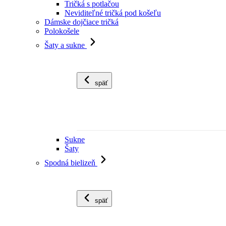
Tričká s potlačou
Neviditeľné tričká pod košeľu
Dámske dojčiace tričká
Polokošele
Šaty a sukne
späť
Sukne
Šaty
Spodná bielizeň
späť