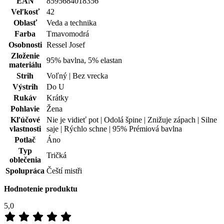
EAN
8595684018356
Veľkosť
42
Oblasť
Veda a technika
Farba
Tmavomodrá
Osobnosti
Ressel Josef
Zloženie
95% bavlna, 5% elastan
materiálu
Strih
Voľný | Bez vrecka
Výstrih
Do U
Rukáv
Krátky
Pohlavie
Žena
Kľúčové
Nie je vidieť pot | Odolá špine | Znižuje zápach | Silne
vlastnosti
saje | Rýchlo schne | 95% Prémiová bavlna
Potlač
Áno
Typ
Tričká
oblečenia
Spolupráca
Čeští mistři
Hodnotenie produktu
5,0