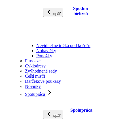
Spodná
bielizeň
späť
Neviditeľné tričká pod košeľu
Nohavičky
Ponožky
Plus size
Cyklodresy
Zvýhodnené sady
Čeští mistři
Darčekové poukazy
Novinky
Spolupráca
Spolupráca
späť