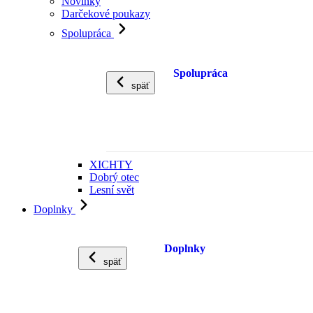
Novinky
Darčekové poukazy
Spolupráca
Spolupráca
späť
XICHTY
Dobrý otec
Lesní svět
Doplnky
Doplnky
späť