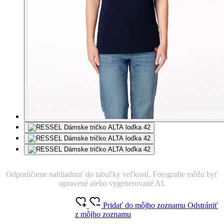
Odporúčame nahliadnuť do tabuľky veľkostí. Fotografie môžu byť
upravené alebo vygenerované AI.
Pridať do môjho zoznamu
Odstrániť
z môjho zoznamu