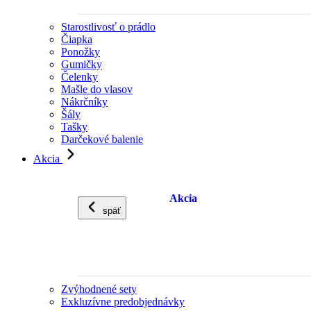
Starostlivosť o prádlo
Čiapka
Ponožky
Gumičky
Čelenky
Mašle do vlasov
Nákrčníky
Šály
Tašky
Darčekové balenie
Akcia
Akcia
späť
Zvýhodnené sety
Exkluzívne predobjednávky