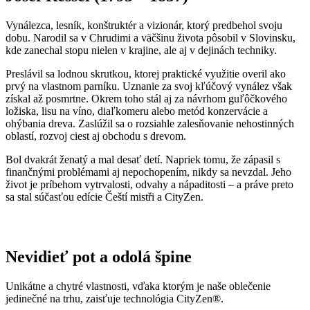
Vynálezca, lesník, konštruktér a vizionár, ktorý predbehol svoju
dobu. Narodil sa v Chrudimi a väčšinu života pôsobil v Slovinsku,
kde zanechal stopu nielen v krajine, ale aj v dejinách techniky.
Preslávil sa lodnou skrutkou, ktorej praktické využitie overil ako
prvý na vlastnom parníku. Uznanie za svoj kľúčový vynález však
získal až posmrtne. Okrem toho stál aj za návrhom guľôčkového
ložiska, lisu na víno, diaľkomeru alebo metód konzervácie a
ohýbania dreva. Zaslúžil sa o rozsiahle zalesňovanie nehostinných
oblastí, rozvoj ciest aj obchodu s drevom.
Bol dvakrát ženatý a mal desať detí. Napriek tomu, že zápasil s
finančnými problémami aj nepochopením, nikdy sa nevzdal. Jeho
život je príbehom vytrvalosti, odvahy a nápaditosti – a práve preto
sa stal súčasťou edície Čeští mistři a CityZen.
Nevidieť pot a odolá špine
Unikátne a chytré vlastnosti, vďaka ktorým je naše oblečenie
jedinečné na trhu, zaisťuje technológia CityZen®.