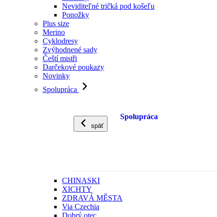
Neviditeľné tričká pod košeľu
Ponožky
Plus size
Merino
Cyklodresy
Zvýhodnené sady
Čeští mistři
Darčekové poukazy
Novinky
Spolupráca
Spolupráca
späť
CHINASKI
XICHTY
ZDRAVÁ MĚSTA
Via Czechia
Dobrý otec