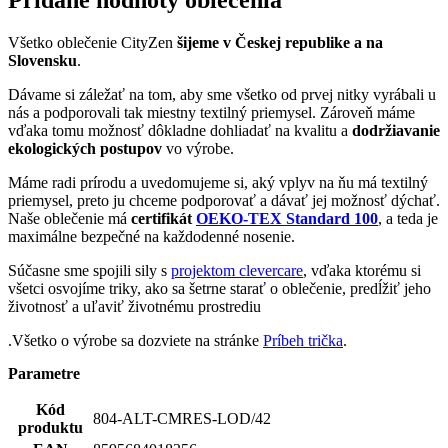
Všetko oblečenie CityZen
šijeme v Českej republike a na
Slovensku
.
Dávame si záležať na tom, aby sme všetko od prvej nitky vyrábali u
nás a podporovali tak miestny textilný priemysel. Zároveň máme
vďaka tomu možnosť dôkladne dohliadať na kvalitu a
dodržiavanie
ekologických postupov
vo výrobe.
Máme radi prírodu a uvedomujeme si, aký vplyv na ňu má textilný
priemysel, preto ju chceme podporovať a dávať jej možnosť dýchať.
Naše oblečenie má
certifikát
OEKO-TEX Standard 100
, a teda je
maximálne bezpečné na každodenné nosenie.
Súčasne sme spojili sily s
projektom clevercare
, vďaka ktorému si
všetci osvojíme triky, ako sa šetrne starať o oblečenie, predĺžiť jeho
životnosť a uľaviť životnému prostrediu
.Všetko o výrobe sa dozviete na stránke
Príbeh trička
.
Parametre
Kód
804-ALT-CMRES-LOD/42
produktu