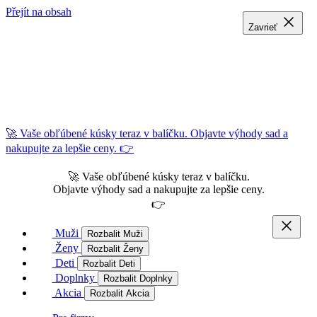
Přejít na obsah
Zavrieť
Zavrieť
Zavrieť
🚀 Vaše obľúbené kúsky teraz v balíčku. Objavte výhody sad a
nakupujte za lepšie ceny. 👉
🚀 Vaše obľúbené kúsky teraz v balíčku.
Objavte výhody sad a nakupujte za lepšie ceny.
👉
Muži
Rozbalit Muži
Ženy
Rozbalit Ženy
Deti
Rozbalit Deti
Doplnky
Rozbalit Doplnky
Akcia
Rozbalit Akcia