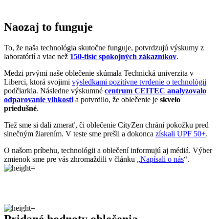
Naozaj to funguje
To, že naša technológia skutočne funguje, potvrdzujú výskumy z
laboratórií a viac než
150-tisíc spokojných zákazníkov
.
Medzi prvými naše oblečenie skúmala Technická univerzita v
Liberci, ktorá svojimi
výsledkami pozitívne tvrdenie o technológii
podčiarkla. Následne výskumné
centrum CEITEC analyzovalo
odparovanie vlhkosti
a potvrdilo, že oblečenie je
skvelo
priedušné
.
Tiež sme si dali zmerať, či oblečenie CityZen chráni pokožku pred
slnečným žiarením. V teste sme prešli a dokonca
získali UPF 50+
.
O našom príbehu, technológii a oblečení informujú aj médiá. Výber
zmienok sme pre vás zhromaždili v článku „
Napísali o nás
“.
Pridané hodnoty oblečenia