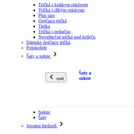
Tričká s krátkym rukávom
Tričká s dlhým rukávom
Plus size
Dojčiace tričká
Tielka
Tričká s potlačou
Neviditeľné tričká pod košeľu
Dámske dojčiace tričká
Polokošele
Šaty a sukne
Šaty a
sukne
späť
Sukne
Šaty
Spodná bielizeň