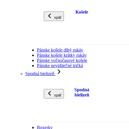
Košele
späť
Pánske košele dlhý rukáv
Pánske košele krátky rukáv
Pánske voľnočasové košele
Pánske neviditeľné tričká
Spodná bielizeň
Spodná
bielizeň
späť
Boxerky