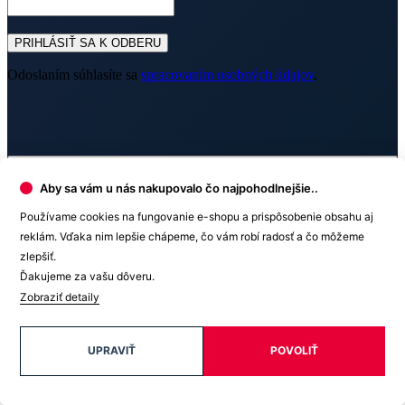
PRIHLÁSIŤ SA K ODBERU
Odoslaním súhlasíte sa
spracovaním osobných údajov
.
O nákupe
Aby sa vám u nás nakupovalo čo najpohodlnejšie..
Používame cookies na fungovanie e-shopu a prispôsobenie obsahu aj
Výhody oblečenia CityZen
reklám. Vďaka nim lepšie chápeme, čo vám robí radosť a čo môžeme
Partnerské predajne
O nás
zlepšiť.
Často sa pýtate
Ďakujeme za vašu dôveru.
Doprava a platba
Darčekové poukazy
Zobraziť detaily
Kontakt
Vrátenie tovaru a reklamácia
Blog
Doprava
Obchodné podmienky
Firemné oblečenie
Ochrana súkromia
UPRAVIŤ
POVOLIŤ
Pre B2B
Ako vyrábame chytré oblečenie
Ako vzniklo české chytré oblečenie CityZen
Platba