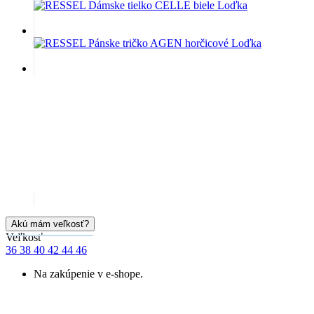
Akú mám veľkosť?
Veľkosť
36
38
40
42
44
46
Na zakúpenie v e-shope.