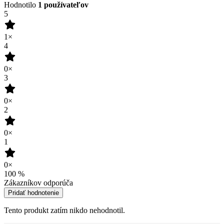
Hodnotilo
1 používateľov
5
1×
4
0×
3
0×
2
0×
1
0×
100
%
Zákazníkov odporúča
Pridať hodnotenie
Tento produkt zatím nikdo nehodnotil.