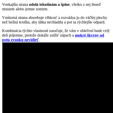
Vonkajšia strana
odolá tekutinám a špine
, všetko z nej ihneď
strasiete alebo jemne zotriete.
Vnútorná strana absorbuje vlhkosť a rozvádza ju do väčšej plochy
než bežná textília, aby látka nechladila a pot sa rýchlejšie odparil.
Kombinácia týchto vlastností zaručuje, že vám v oblečení bude celý
deň príjemne, pretože dokáže znížiť zápach a
mokré škvrny od
potu zvonku nevidieť
.