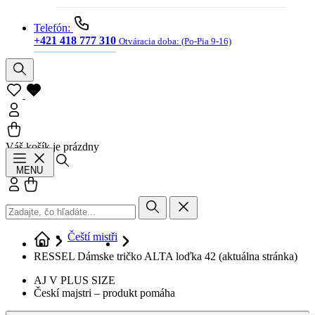
Telefón:
+421 418 777 310
Otváracia doba:
(Po-Pia 9-16)
Váš košík je prázdny
Hľadať
MENU
Prihlásiť sa
Košík
Čeští mistři
RESSEL Dámske tričko ALTA loďka 42
(aktuálna stránka)
AJ V PLUS SIZE
Českí majstri – produkt pomáha