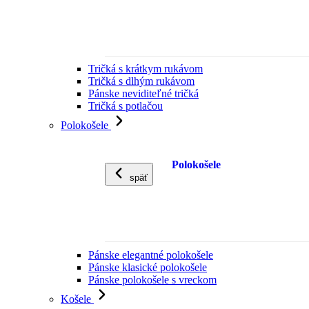
Tričká s krátkym rukávom
Tričká s dlhým rukávom
Pánske neviditeľné tričká
Tričká s potlačou
Polokošele
Polokošele
späť
Pánske elegantné polokošele
Pánske klasické polokošele
Pánske polokošele s vreckom
Košele