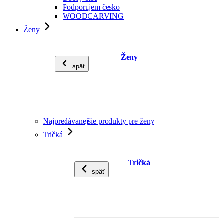
Podporujem česko
WOODCARVING
Ženy
Ženy
späť
Najpredávanejšie produkty pre ženy
Tričká
Tričká
späť