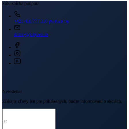
Zákaznícka podpora
+421 418 777 310
(Po-Pia 9-16)
dotazy@cityzen.sk
Newsletter
Získajte zľavy len pre prihlásených, buďte informovaní o akciách.
Váš e-mail