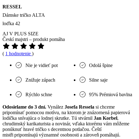
RESSEL
Dámske tričko ALTA
loďka 42
AJ V PLUS SIZE
Českí majstri – produkt pomáha
(
1 hodnotenie
)
Nie je vidieť pot
Odolá špine
Znižuje zápach
Silne saje
Rýchlo schne
95% Prémiová bavlna
Odosielame do 3 dní.
Vynález
Josefa Ressela
si chceme
pripomínať pomocou motívu, na ktorom je znázornená papierová
lodička snívajúca o lodnej skrutke. Tú stvárnil
Jan Korbel
,
chrudimský karikaturista a novinár, vďaka ktorému vám môžeme
ponúknuť hravé tričko s decentnou potlačou. Čeští
mistři pripomínajú významné osobnosti a zároveň pomáhajú.