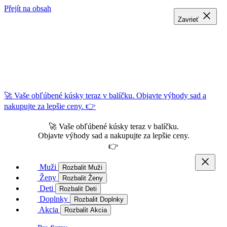
Přejít na obsah
Zavrieť
Zavrieť
Zavrieť
🚀 Vaše obľúbené kúsky teraz v balíčku. Objavte výhody sad a
nakupujte za lepšie ceny. 👉
🚀 Vaše obľúbené kúsky teraz v balíčku.
Objavte výhody sad a nakupujte za lepšie ceny.
👉
Muži
Rozbalit Muži
Ženy
Rozbalit Ženy
Deti
Rozbalit Deti
Doplnky
Rozbalit Doplnky
Akcia
Rozbalit Akcia