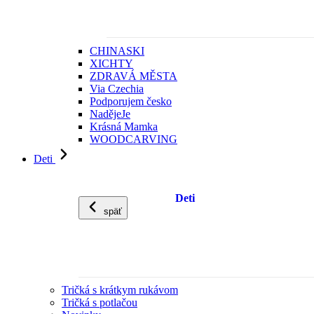
CHINASKI
XICHTY
ZDRAVÁ MĚSTA
Via Czechia
Podporujem česko
NadějeJe
Krásná Mamka
WOODCARVING
Deti
Deti
späť
Tričká s krátkym rukávom
Tričká s potlačou