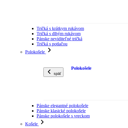
Tričká s krátkym rukávom
Tričká s dlhým rukávom
Pánske neviditeľné tričká
Tričká s potlačou
Polokošele
Polokošele
späť
Pánske elegantné polokošele
Pánske klasické polokošele
Pánske polokošele s vreckom
Košele