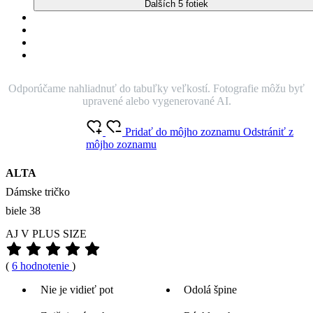
Ďalších 5 fotiek
Odporúčame nahliadnuť do tabuľky veľkostí. Fotografie môžu byť
upravené alebo vygenerované AI.
Pridať do môjho zoznamu
Odstrániť z
môjho zoznamu
ALTA
Dámske tričko
biele 38
AJ V PLUS SIZE
(
6 hodnotenie
)
Nie je vidieť pot
Odolá špine