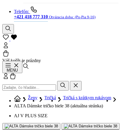
Telefón:
+421 418 777 310
Otváracia doba:
(Po-Pia 9-16)
Váš košík je prázdny
Hľadať
MENU
Prihlásiť sa
Košík
Ženy
Tričká
Tričká s krátkym rukávom
ALTA Dámske tričko biele 38
(aktuálna stránka)
AJ V PLUS SIZE