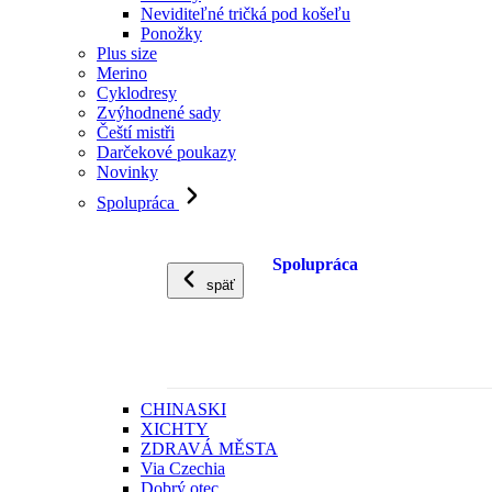
Neviditeľné tričká pod košeľu
Ponožky
Plus size
Merino
Cyklodresy
Zvýhodnené sady
Čeští mistři
Darčekové poukazy
Novinky
Spolupráca
Spolupráca
späť
CHINASKI
XICHTY
ZDRAVÁ MĚSTA
Via Czechia
Dobrý otec