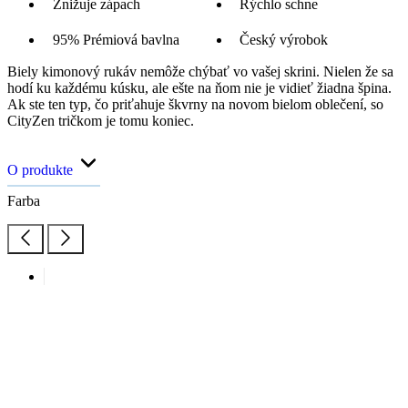
Znižuje zápach
Rýchlo schne
95% Prémiová bavlna
Český výrobok
Biely kimonový rukáv nemôže chýbať vo vašej skrini. Nielen že sa
hodí ku každému kúsku, ale ešte na ňom nie je vidieť žiadna špina.
Ak ste ten typ, čo priťahuje škvrny na novom bielom oblečení, so
CityZen tričkom je tomu koniec.
O produkte
Farba