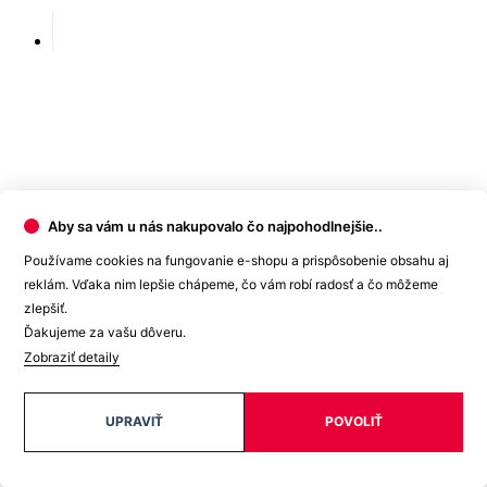
Aby sa vám u nás nakupovalo čo najpohodlnejšie..
Používame cookies na fungovanie e-shopu a prispôsobenie obsahu aj
Akú mám veľkosť?
reklám. Vďaka nim lepšie chápeme, čo vám robí radosť a čo môžeme
Veľkosť
zlepšiť.
36
38
40
42
44
46
Ďakujeme za vašu dôveru.
Zobraziť detaily
Na zakúpenie v e-shope.
UPRAVIŤ
POVOLIŤ
Cena
40,99 €
Skladem > 5 ks
PRIDAŤ DO KOŠÍKA