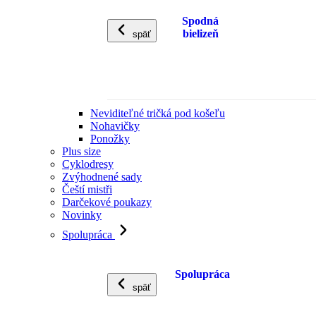
Spodná
bielizeň
späť
Neviditeľné tričká pod košeľu
Nohavičky
Ponožky
Plus size
Cyklodresy
Zvýhodnené sady
Čeští mistři
Darčekové poukazy
Novinky
Spolupráca
Spolupráca
späť