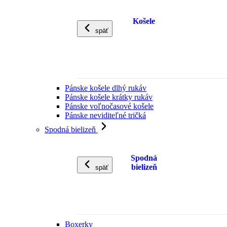
Košele
späť
Pánske košele dlhý rukáv
Pánske košele krátky rukáv
Pánske voľnočasové košele
Pánske neviditeľné tričká
Spodná bielizeň
Spodná
bielizeň
späť
Boxerky