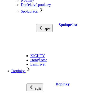
Novinky
Darčekové poukazy
Spolupráca
Spolupráca
späť
XICHTY
Dobrý otec
Lesní svět
Doplnky
Doplnky
späť