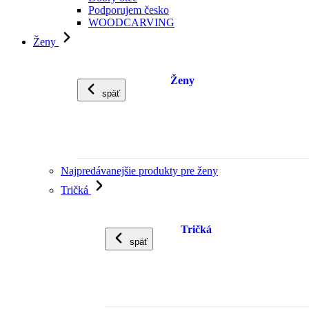
Podporujem česko
WOODCARVING
Ženy
Ženy
späť
Najpredávanejšie produkty pre ženy
Tričká
Tričká
späť