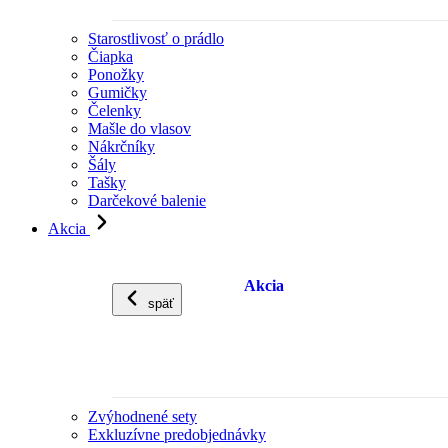
Starostlivosť o prádlo
Čiapka
Ponožky
Gumičky
Čelenky
Mašle do vlasov
Nákrčníky
Šály
Tašky
Darčekové balenie
Akcia
Akcia
späť
Zvýhodnené sety
Exkluzívne predobjednávky