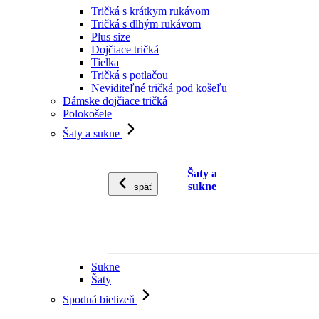
Tričká s krátkym rukávom
Tričká s dlhým rukávom
Plus size
Dojčiace tričká
Tielka
Tričká s potlačou
Neviditeľné tričká pod košeľu
Dámske dojčiace tričká
Polokošele
Šaty a sukne
Šaty a
sukne
späť
Sukne
Šaty
Spodná bielizeň