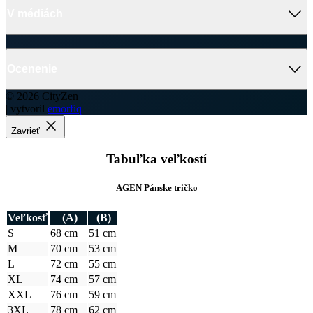
V médiách
Ocenenie
© 2026 CityZen
| vytvoril
emorfiq
Zavrieť
Tabuľka veľkostí
AGEN Pánske tričko
Veľkosť
(A)
(B)
S
68 cm
51 cm
M
70 cm
53 cm
L
72 cm
55 cm
XL
74 cm
57 cm
XXL
76 cm
59 cm
3XL
78 cm
62 cm