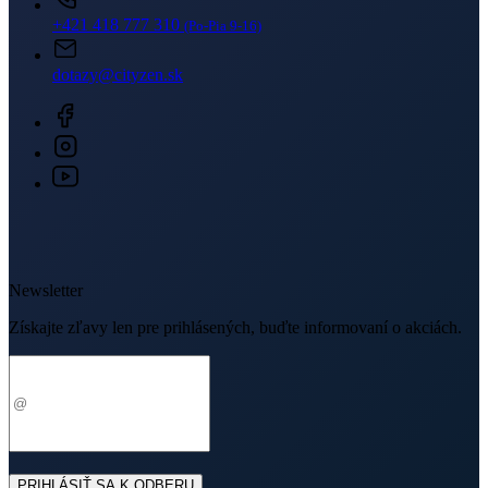
+421 418 777 310
(Po-Pia 9-16)
dotazy@cityzen.sk
Newsletter
Získajte zľavy len pre prihlásených, buďte informovaní o akciách.
Váš e-mail
PRIHLÁSIŤ SA K ODBERU