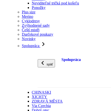
Neviditeľné tričká pod košeľu
Ponožky
Plus size
Merino
Cyklodresy
Zvýhodnené sady
Čeští mistři
Darčekové poukazy
Novinky
Spolupráca
Spolupráca
späť
CHINASKI
XICHTY
ZDRAVÁ MĚSTA
Via Czechia
Dobrý otec