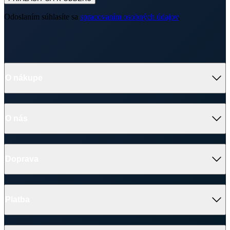
Odoslaním súhlasíte sa
spracovaním osobných údajov
.
O nákupe
O nás
Doprava
Platba