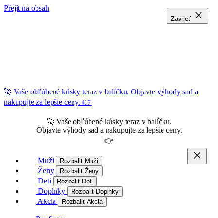
Přejít na obsah
Zavrieť
Zavrieť
Zavrieť
🚀 Vaše obľúbené kúsky teraz v balíčku. Objavte výhody sad a
nakupujte za lepšie ceny. 👉
🚀 Vaše obľúbené kúsky teraz v balíčku.
Objavte výhody sad a nakupujte za lepšie ceny.
👉
Muži
Rozbalit Muži
Ženy
Rozbalit Ženy
Deti
Rozbalit Deti
Doplnky
Rozbalit Doplnky
Akcia
Rozbalit Akcia