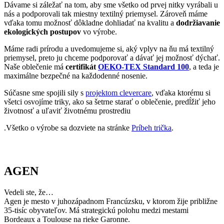
Dávame si záležať na tom, aby sme všetko od prvej nitky vyrábali u
nás a podporovali tak miestny textilný priemysel. Zároveň máme
vďaka tomu možnosť dôkladne dohliadať na kvalitu a
dodržiavanie
ekologických postupov
vo výrobe.
Máme radi prírodu a uvedomujeme si, aký vplyv na ňu má textilný
priemysel, preto ju chceme podporovať a dávať jej možnosť dýchať.
Naše oblečenie má
certifikát
OEKO-TEX Standard 100
, a teda je
maximálne bezpečné na každodenné nosenie.
Súčasne sme spojili sily s
projektom clevercare
, vďaka ktorému si
všetci osvojíme triky, ako sa šetrne starať o oblečenie, predĺžiť jeho
životnosť a uľaviť životnému prostrediu
.Všetko o výrobe sa dozviete na stránke
Príbeh trička
.
AGEN
Vedeli ste, že…
Agen je mesto v juhozápadnom Francúzsku, v ktorom žije približne
35-tisíc obyvateľov. Má strategickú polohu medzi mestami
Bordeaux a Toulouse na rieke Garonne.