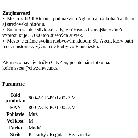
Zaujímavosti
• Mesto založili Rimania pod názvom Aginum a má bohatú antickú
aj stredovekú históriu.
• Sú tu rozsiahle slivkové sady, v súčasnosti tamojšia továreň
vyprodukuje 35 000 ton sušených sliviek.
• Mesto je známe svojím ragbyovým klubom SU Agen, ktorý patrí
medzi historicky významné kluby vo Francúzsku.
Ak mesto navštívi tričko CityZen, pošlite nám fotku na:
kolemsveta@cityzenwear.cz
Parametre
Kód
800-AGE-POT-0027/M
produktu
EAN
800-AGE-POT-0027/M
Pohlavie
Muž
Veľkosť
M
Farba
Modrá
Strih
Klasický / Regular | Bez vrecka