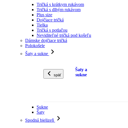
Tričká s krátkym rukávom
Tričká s dlhým rukávom
Plus size
Dojčiace tričká
Tielka
Tričká s potlačou
Neviditeľné tričká pod košeľu
Dámske dojčiace tričká
Polokošele
Šaty a sukne
Šaty a
sukne
späť
Sukne
Šaty
Spodná bielizeň