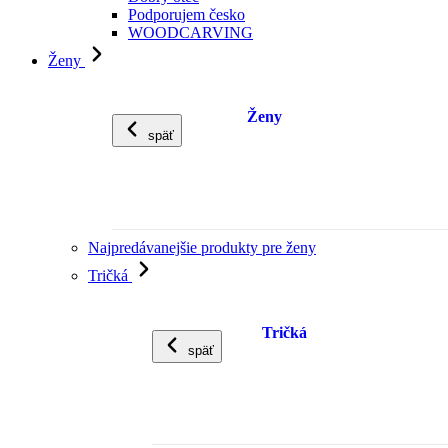
Podporujem česko
WOODCARVING
Ženy
Ženy
späť
Najpredávanejšie produkty pre ženy
Tričká
Tričká
späť