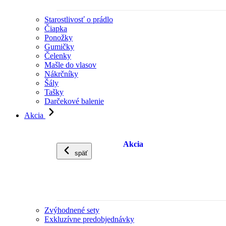
Starostlivosť o prádlo
Čiapka
Ponožky
Gumičky
Čelenky
Mašle do vlasov
Nákrčníky
Šály
Tašky
Darčekové balenie
Akcia
Akcia
späť
Zvýhodnené sety
Exkluzívne predobjednávky