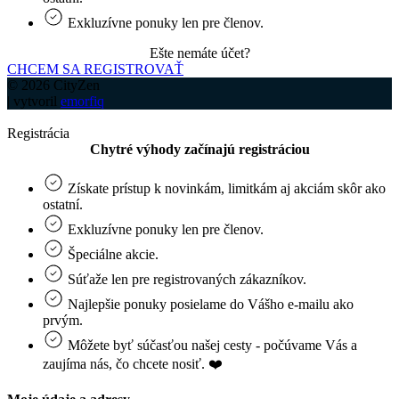
Exkluzívne ponuky len pre členov.
Ešte nemáte účet?
CHCEM SA REGISTROVAŤ
© 2026 CityZen
| vytvoril
emorfiq
Registrácia
Chytré výhody začínajú registráciou
Získate prístup k novinkám, limitkám aj akciám skôr ako
ostatní.
Exkluzívne ponuky len pre členov.
Špeciálne akcie.
Súťaže len pre registrovaných zákazníkov.
Najlepšie ponuky posielame do Vášho e-mailu ako
prvým.
Môžete byť súčasťou našej cesty - počúvame Vás a
zaujíma nás, čo chcete nosiť. ❤️