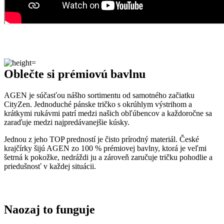
Oblečte si prémiovú bavlnu
AGEN je súčasťou nášho sortimentu od samotného začiatku
CityZen. Jednoduché pánske tričko s okrúhlym výstrihom a
krátkymi rukávmi patrí medzi našich obľúbencov a každoročne sa
zaraďuje medzi najpredávanejšie kúsky.
Jednou z jeho TOP predností je čisto prírodný materiál. České
krajčírky šijú AGEN zo 100 % prémiovej bavlny, ktorá je veľmi
šetrná k pokožke, nedráždi ju a zároveň zaručuje tričku pohodlie a
priedušnosť v každej situácii.
Naozaj to funguje