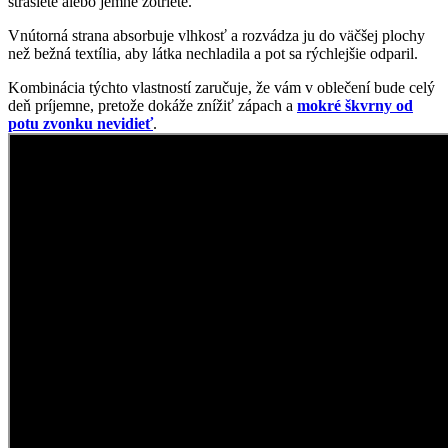
strasiete alebo jemne zotriete.
Vnútorná strana absorbuje vlhkosť a rozvádza ju do väčšej plochy
než bežná textília, aby látka nechladila a pot sa rýchlejšie odparil.
Kombinácia týchto vlastností zaručuje, že vám v oblečení bude celý
deň príjemne, pretože dokáže znížiť zápach a
mokré škvrny od
potu zvonku nevidieť
.