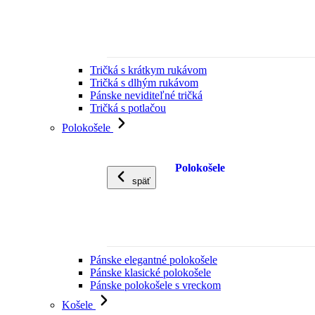
Tričká s krátkym rukávom
Tričká s dlhým rukávom
Pánske neviditeľné tričká
Tričká s potlačou
Polokošele
Polokošele
späť
Pánske elegantné polokošele
Pánske klasické polokošele
Pánske polokošele s vreckom
Košele