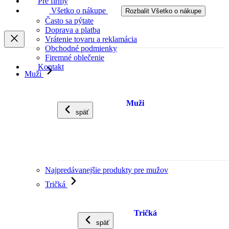
Pre firmy
Všetko o nákupe
Rozbalit Všetko o nákupe
Často sa pýtate
Doprava a platba
Vrátenie tovaru a reklamácia
Obchodné podmienky
Firemné oblečenie
Kontakt
Muži
Muži
späť
Najpredávanejšie produkty pre mužov
Tričká
Tričká
späť