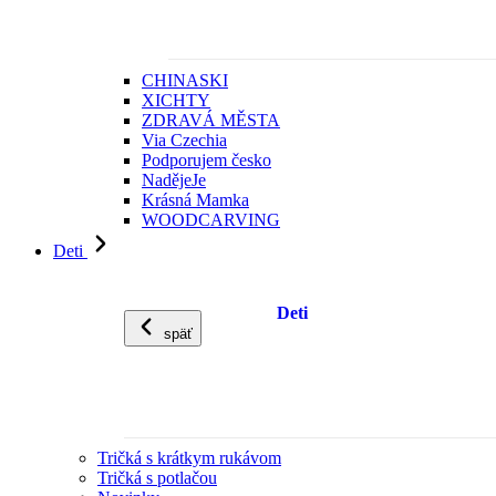
CHINASKI
XICHTY
ZDRAVÁ MĚSTA
Via Czechia
Podporujem česko
NadějeJe
Krásná Mamka
WOODCARVING
Deti
Deti
späť
Tričká s krátkym rukávom
Tričká s potlačou