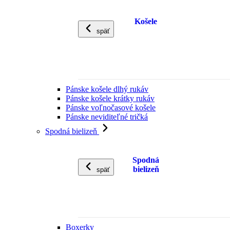
Košele
späť
Pánske košele dlhý rukáv
Pánske košele krátky rukáv
Pánske voľnočasové košele
Pánske neviditeľné tričká
Spodná bielizeň
Spodná
bielizeň
späť
Boxerky