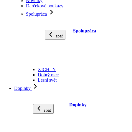
Novinky
Darčekové poukazy
Spolupráca
Spolupráca
späť
XICHTY
Dobrý otec
Lesní svět
Doplnky
Doplnky
späť