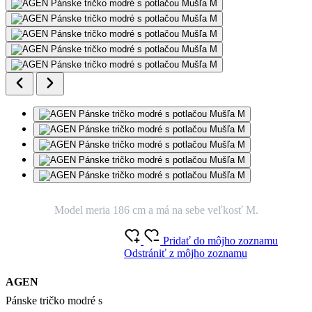
Model meria 186 cm a má na sebe veľkosť M.
Pridať do môjho zoznamu
Odstrániť z môjho zoznamu
AGEN
Pánske tričko modré s