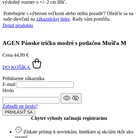
výsledný rozmer o +/- 2 cm líšiť.
Potrebujete s výberom veľkosti alebo strihu poradiť? Obráťte sa na
naše dievčatá na
zákazníckej linke
. Rady vám pomôžu.
Detail produktu
AGEN
Pánske tričko modré s potlačou Mušľa M
Cena
44,99 €
DO KOŠÍKA
Prihlásenie zákazníka
E-mail
Heslo
Zabudli ste heslo?
PRIHLÁSIŤ SA
Chytré výhody začínajú registráciou
Získate prístup k novinkám, limitkám aj akciám skôr ako
ostatní.