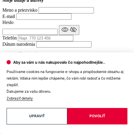
Moje údaje a adresy
Meno a priezvisko
E-mail
Heslo
Telefón
Dátum narodenia
Fakturačné údaje
Aby sa vám u nás nakupovalo čo najpohodlnejšie..
Štát
Používame cookies na fungovanie e-shopu a prispôsobenie obsahu aj
reklám. Vďaka nim lepšie chápeme, čo vám robí radosť a čo môžeme
Slovensko
zlepšiť.
Slovensko
Nemecko
Ďakujeme za vašu dôveru.
Rakúsko
Zobraziť detaily
Meno a priezvisko (názov firmy)
Ulica a číslo popisné
Mesto
UPRAVIŤ
POVOLIŤ
PSČ
IČ
IČ DPH