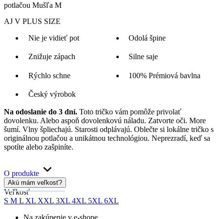
potlačou Mušľa M
AJ V PLUS SIZE
Nie je vidieť pot
Odolá špine
Znižuje zápach
Silne saje
Rýchlo schne
100% Prémiová bavlna
Český výrobok
Na odoslanie do 3 dní.
Toto tričko vám pomôže privolať
dovolenku. Alebo aspoň dovolenkovú náladu. Zatvorte oči. More
šumí. Vlny špliechajú. Starosti odplávajú. Oblečte si lokálne tričko s
originálnou potlačou a unikátnou technológiou. Neprezradí, keď sa
spotíte alebo zašpiníte.
O produkte
Akú mám veľkosť?
Veľkosť
S
M
L
XL
XXL
3XL
4XL
5XL
6XL
Na zakúpenie v e-shope.