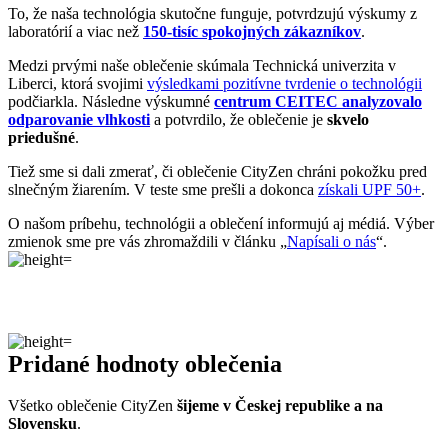
To, že naša technológia skutočne funguje, potvrdzujú výskumy z
laboratórií a viac než
150-tisíc spokojných zákazníkov
.
Medzi prvými naše oblečenie skúmala Technická univerzita v
Liberci, ktorá svojimi
výsledkami pozitívne tvrdenie o technológii
podčiarkla. Následne výskumné
centrum CEITEC analyzovalo
odparovanie vlhkosti
a potvrdilo, že oblečenie je
skvelo
priedušné
.
Tiež sme si dali zmerať, či oblečenie CityZen chráni pokožku pred
slnečným žiarením. V teste sme prešli a dokonca
získali UPF 50+
.
O našom príbehu, technológii a oblečení informujú aj médiá. Výber
zmienok sme pre vás zhromaždili v článku „
Napísali o nás
“.
Pridané hodnoty oblečenia
Všetko oblečenie CityZen
šijeme v Českej republike a na
Slovensku
.