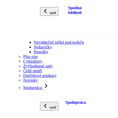
Spodná
bielizeň
späť
Neviditeľné tričká pod košeľu
Nohavičky
Ponožky
Plus size
Cyklodresy
Zvýhodnené sady
Čeští mistři
Darčekové poukazy
Novinky
Spolupráca
Spolupráca
späť