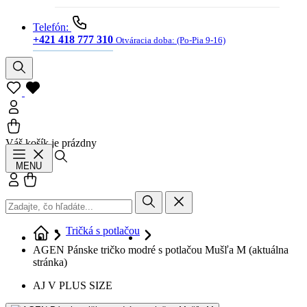
Telefón:
+421 418 777 310
Otváracia doba:
(Po-Pia 9-16)
Váš košík je prázdny
Hľadať
MENU
Prihlásiť sa
Košík
Tričká s potlačou
AGEN Pánske tričko modré s potlačou Mušľa M
(aktuálna
stránka)
AJ V PLUS SIZE