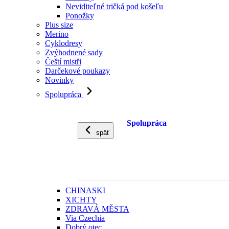
Neviditeľné tričká pod košeľu
Ponožky
Plus size
Merino
Cyklodresy
Zvýhodnené sady
Čeští mistři
Darčekové poukazy
Novinky
Spolupráca
Spolupráca
späť
CHINASKI
XICHTY
ZDRAVÁ MĚSTA
Via Czechia
Dobrý otec