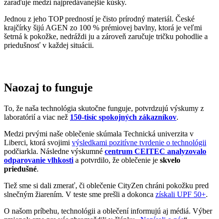
Pridané hodnoty oblečenia
Všetko oblečenie CityZen
šijeme v Českej republike a na
Slovensku
.
Dávame si záležať na tom, aby sme všetko od prvej nitky vyrábali u
nás a podporovali tak miestny textilný priemysel. Zároveň máme
vďaka tomu možnosť dôkladne dohliadať na kvalitu a
dodržiavanie
ekologických postupov
vo výrobe.
Máme radi prírodu a uvedomujeme si, aký vplyv na ňu má textilný
priemysel, preto ju chceme podporovať a dávať jej možnosť dýchať.
Naše oblečenie má
certifikát
OEKO-TEX Standard 100
, a teda je
maximálne bezpečné na každodenné nosenie.
Súčasne sme spojili sily s
projektom clevercare
, vďaka ktorému si
všetci osvojíme triky, ako sa šetrne starať o oblečenie, predĺžiť jeho
životnosť a uľaviť životnému prostrediu
.Všetko o výrobe sa dozviete na stránke
Príbeh trička
.