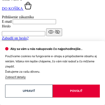
Exkluzívne ponuky len pre členov.
Špeciálne akcie.
Súťaže len pre registrovaných zákazníkov.
Najlepšie ponuky posielame do Vášho e-mailu ako
prvým.
Môžete byť súčasťou našej cesty - počúvame Vás a
zaujíma nás, čo chcete nosiť. ❤️
Aby sa vám u nás nakupovalo čo najpohodlnejšie..
Moje údaje a adresy
Používame cookies na fungovanie e-shopu a prispôsobenie obsahu aj
Meno a priezvisko
reklám. Vďaka nim lepšie chápeme, čo vám robí radosť a čo môžeme
E-mail
zlepšiť.
Heslo
Ďakujeme za vašu dôveru.
Zobraziť detaily
Telefón
Dátum narodenia
UPRAVIŤ
POVOLIŤ
Fakturačné údaje
Štát