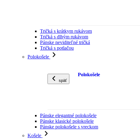
Tričká s krátkym rukávom
Tričká s dlhým rukávom
Pánske neviditeľné tričká
Tričká s potlačou
Polokošele
Polokošele
späť
Pánske elegantné polokošele
Pánske klasické polokošele
Pánske polokošele s vreckom
Košele