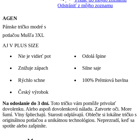
S
M
L
XL
XXL
3XL
4XL
5XL
6XL
Na zakúpenie v e-shope.
Cena
44,99 €
Skladem > 5 ks
PRIDAŤ DO KOŠÍKA
Doprava zadarmo
od 80 €
Garancia
vrátenia peňazí
99% spokojnosť
na Heureke