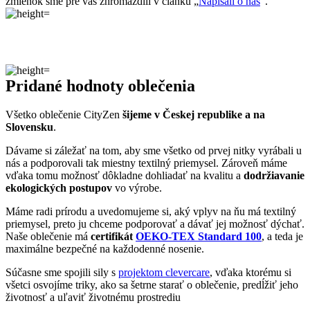
AGEN
Vedeli ste, že…
Agen je mesto v juhozápadnom Francúzsku, v ktorom žije približne
35-tisíc obyvateľov. Má strategickú polohu medzi mestami
Bordeaux a Toulouse na rieke Garonne.
Zaujímavosti
• Mesto založili Rimania pod názvom Aginum a má bohatú antickú
aj stredovekú históriu.
• Sú tu rozsiahle slivkové sady, v súčasnosti tamojšia továreň
vyprodukuje 35 000 ton sušených sliviek.
• Mesto je známe svojím ragbyovým klubom SU Agen, ktorý patrí
medzi historicky významné kluby vo Francúzsku.
Ak mesto navštívi tričko CityZen, pošlite nám fotku na:
kolemsveta@cityzenwear.cz
Parametre