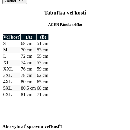
Počítajte aj s tým, že prirodzenou vlastnosťou textilných materiálov
je zrážavosť. Bavlnené úplety sa môžu zraziť až okolo 5 %, čo je
textilným štandardom pre pletený tovar.
A pretože je každý kúsok nášho oblečenia originál, môže sa
výsledný rozmer o +/- 2 cm líšiť.
Potrebujete s výberom veľkosti alebo strihu poradiť? Obráťte sa na
naše dievčatá na
zákazníckej linke
. Rady vám pomôžu.
Detail produktu
AGEN
Pánske tričko modré s potlačou Mušľa 3XL
Cena
44,99 €
DO KOŠÍKA