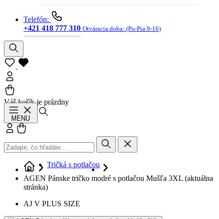
Telefón:
+421 418 777 310
Otváracia doba:
(Po-Pia 9-16)
Váš košík je prázdny
Hľadať
MENU
Prihlásiť sa
Košík
Tričká s potlačou
AGEN Pánske tričko modré s potlačou Mušľa 3XL
(aktuálna
stránka)
AJ V PLUS SIZE