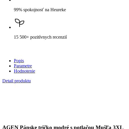
DO KOŠÍKA
Nevidieť pot a odolá špine
Unikátne a chytré vlastnosti, vďaka ktorým je naše oblečenie
jedinečné na trhu, zaisťuje technológia CityZen®.
Vonkajšia strana
odolá tekutinám a špine
, všetko z nej ihneď
strasiete alebo jemne zotriete.
Vnútorná strana absorbuje vlhkosť a rozvádza ju do väčšej plochy
než bežná textília, aby látka nechladila a pot sa rýchlejšie odparil.
Kombinácia týchto vlastností zaručuje, že vám v oblečení bude celý
deň príjemne, pretože dokáže znížiť zápach a
mokré škvrny od
potu zvonku nevidieť
.