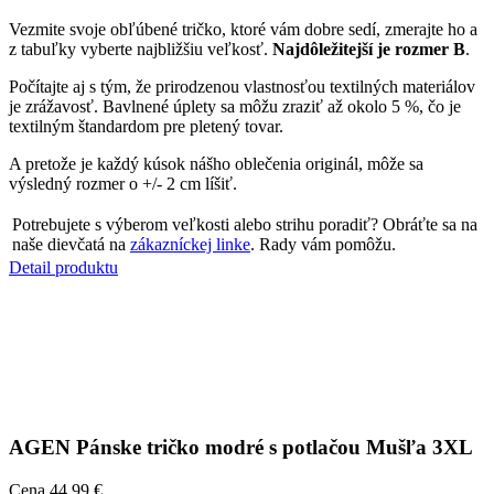
Prihlásenie zákazníka
E-mail
Heslo
Zabudli ste heslo?
PRIHLÁSIŤ SA
Chytré výhody začínajú registráciou
Získate prístup k novinkám, limitkám aj akciám skôr ako
ostatní.
Exkluzívne ponuky len pre členov.
Ešte nemáte účet?
CHCEM SA REGISTROVAŤ
© 2026 CityZen
| vytvoril
emorfiq
Registrácia
Chytré výhody začínajú registráciou
Získate prístup k novinkám, limitkám aj akciám skôr ako
ostatní.