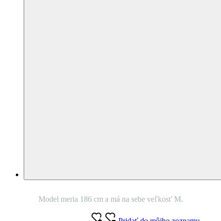
AGEN
Pánske tričko modré s
potlačou Mušľa 3XL
AJ V PLUS SIZE
Nie je vidieť pot
Odolá špine
Znižuje zápach
Silne saje
Rýchlo schne
100% Prémiová bavlna
Český výrobok
Na odoslanie do 3 dní.
Toto tričko vám pomôže privolať
dovolenku. Alebo aspoň dovolenkovú náladu. Zatvorte oči. More
šumí. Vlny špliechajú. Starosti odplávajú. Oblečte si lokálne tričko s
originálnou potlačou a unikátnou technológiou. Neprezradí, keď sa
spotíte alebo zašpiníte.
O produkte
Akú mám veľkosť?
Veľkosť