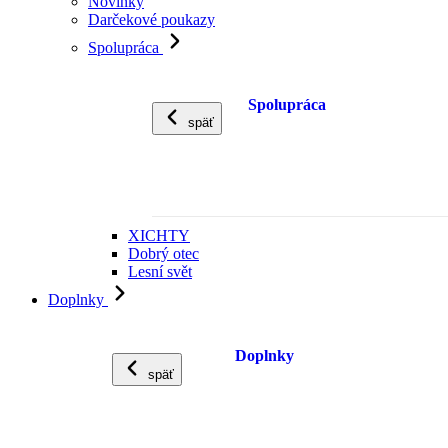
Novinky
Darčekové poukazy
Spolupráca
Spolupráca
späť
XICHTY
Dobrý otec
Lesní svět
Doplnky
Doplnky
späť