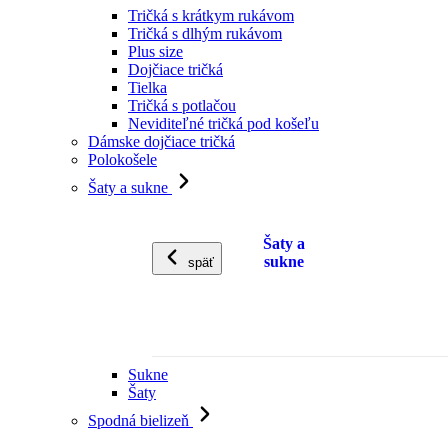
Tričká s krátkym rukávom
Tričká s dlhým rukávom
Plus size
Dojčiace tričká
Tielka
Tričká s potlačou
Neviditeľné tričká pod košeľu
Dámske dojčiace tričká
Polokošele
Šaty a sukne
Šaty a
sukne
späť
Sukne
Šaty
Spodná bielizeň