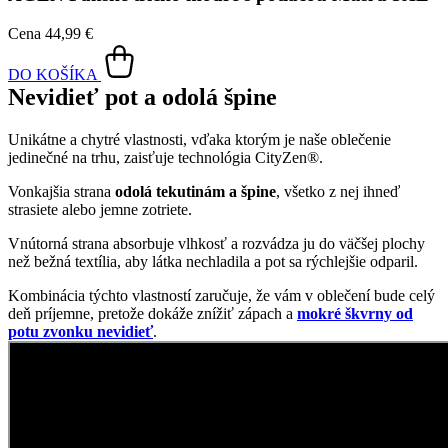
Oblečte si prémiovú bavlnu
AGEN je súčasťou nášho sortimentu od samotného začiatku
CityZen. Jednoduché pánske tričko s okrúhlym výstrihom a
krátkymi rukávmi patrí medzi našich obľúbencov a každoročne sa
zaraďuje medzi najpredávanejšie kúsky.
Jednou z jeho TOP predností je čisto prírodný materiál. České