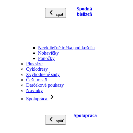
Spodná
bielizeň
späť
Neviditeľné tričká pod košeľu
Nohavičky
Ponožky
Plus size
Cyklodresy
Zvýhodnené sady
Čeští mistři
Darčekové poukazy
Novinky
Spolupráca
Spolupráca
späť