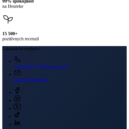
Newsletter
Získajte zľavy len pre prihlásených, buďte informovaní o akciách.
Váš e-mail
PRIHLÁSIŤ SA K ODBERU
Odoslaním súhlasíte sa
spracovaním osobných údajov
.
O nákupe
O nás