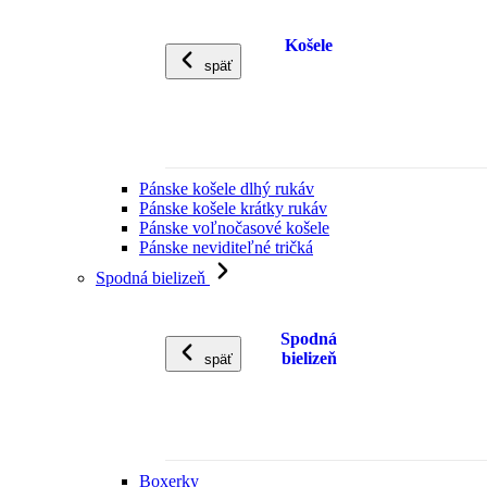
Košele
späť
Pánske košele dlhý rukáv
Pánske košele krátky rukáv
Pánske voľnočasové košele
Pánske neviditeľné tričká
Spodná bielizeň
Spodná
bielizeň
späť
Boxerky