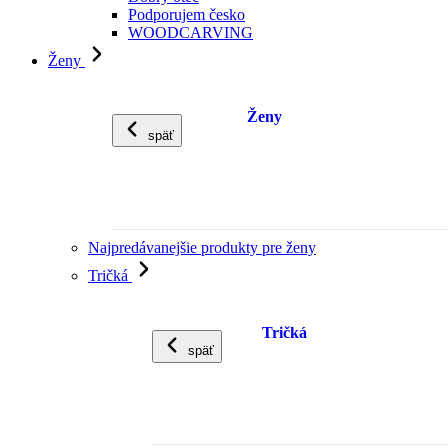
Podporujem česko
WOODCARVING
Ženy
Ženy
späť
Najpredávanejšie produkty pre ženy
Tričká
Tričká
späť