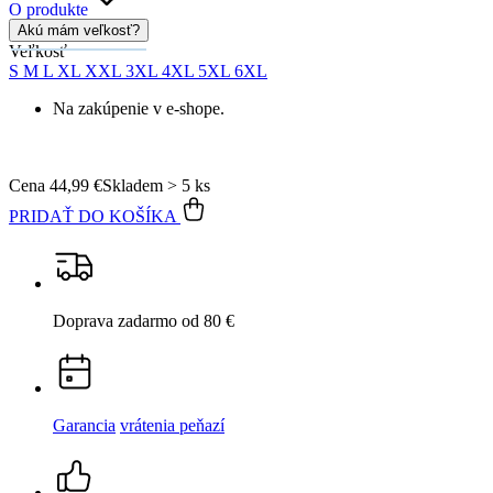
15 500+
pozitívnych recenzií
Popis
Parametre
Hodnotenie
Detail produktu
AGEN
Pánske tričko modré s potlačou Mušľa 3XL
Cena
44,99 €