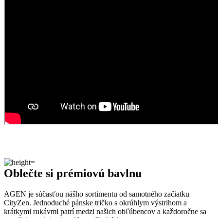
krajčírky šijú AGEN zo 100 % prémiovej bavlny, ktorá je veľmi
šetrná k pokožke, nedráždi ju a zároveň zaručuje tričku pohodlie a
priedušnosť v každej situácii.
Naozaj to funguje
To, že naša technológia skutočne funguje, potvrdzujú výskumy z
laboratórií a viac než
150-tisíc spokojných zákazníkov
.
Medzi prvými naše oblečenie skúmala Technická univerzita v
Liberci, ktorá svojimi
výsledkami pozitívne tvrdenie o technológii
podčiarkla. Následne výskumné
centrum CEITEC analyzovalo
odparovanie vlhkosti
a potvrdilo, že oblečenie je
skvelo
priedušné
.
Tiež sme si dali zmerať, či oblečenie CityZen chráni pokožku pred
slnečným žiarením. V teste sme prešli a dokonca
získali UPF 50+
.
O našom príbehu, technológii a oblečení informujú aj médiá. Výber
zmienok sme pre vás zhromaždili v článku „
Napísali o nás
“.