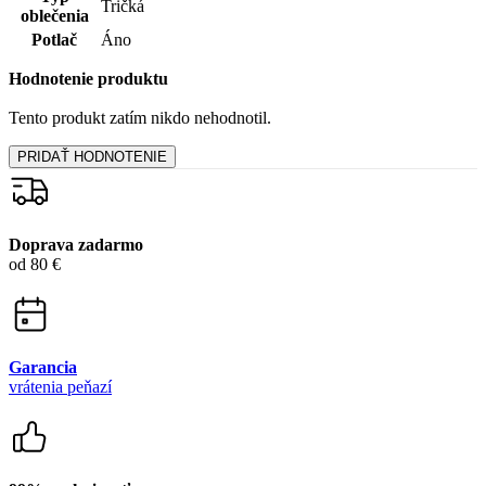
15 500+
pozitívnych recenzií
Zákaznícka podpora
+421 418 777 310
(Po-Pia 9-16)
dotazy@cityzen.sk