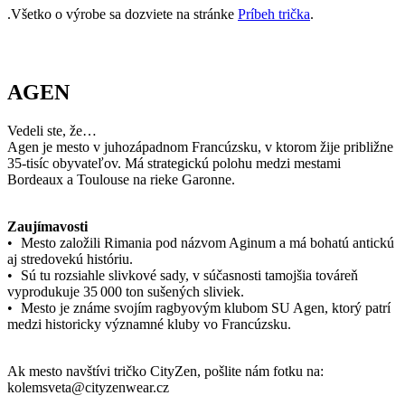
Kód
800-AGE-POT-0027/3XL
produktu
EAN
800-AGE-POT-0027/3XL
Pohlavie
Muž
Veľkosť
3XL
Farba
Modrá
Strih
Klasický / Regular | Bez vrecka
Výstrih
Do U
Rukáv
Krátky
Oblasť
Príroda a ekológia
Nie je vidieť pot | Odolá špine | Znižuje zápach | Silne
Kľúčové
saje | Rýchlo schne | 100% Prémiová bavlna | Český
vlastnosti
výrobok
Zloženie
100% bavlna
materiálu
Spolupráca
CityZen originál
Status
Novinka
produktu
Typ
Tričká
oblečenia
Potlač
Áno