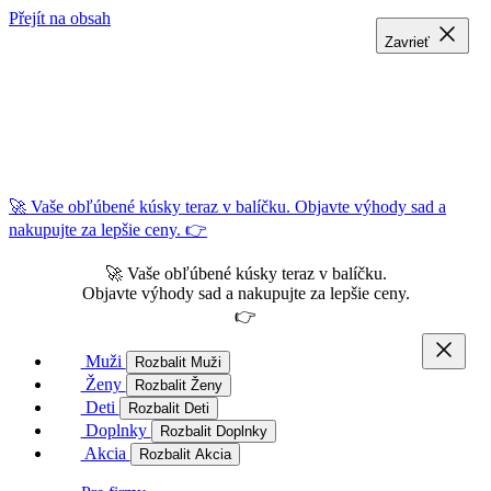
Přejít na obsah
Zavrieť
Zavrieť
Zavrieť
🚀 Vaše obľúbené kúsky teraz v balíčku. Objavte výhody sad a
nakupujte za lepšie ceny. 👉
🚀 Vaše obľúbené kúsky teraz v balíčku.
Objavte výhody sad a nakupujte za lepšie ceny.
👉
Muži
Rozbalit Muži
Ženy
Rozbalit Ženy
Deti
Rozbalit Deti
Doplnky
Rozbalit Doplnky
Akcia
Rozbalit Akcia