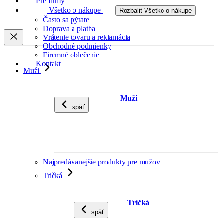
Pre firmy
Všetko o nákupe
Rozbalit Všetko o nákupe
Často sa pýtate
Doprava a platba
Vrátenie tovaru a reklamácia
Obchodné podmienky
Firemné oblečenie
Kontakt
Muži
Muži
späť
Najpredávanejšie produkty pre mužov
Tričká
Tričká
späť