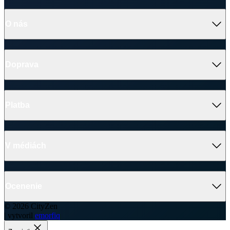
AGEN Pánske tričko
Veľkosť
(A)
(B)
S
68 cm
51 cm
M
70 cm
53 cm
L
72 cm
55 cm
XL
74 cm
57 cm
XXL
76 cm
59 cm
3XL
78 cm
62 cm
4XL
80 cm
65 cm
5XL
80,5 cm
68 cm
6XL
81 cm
71 cm
Ako vybrať správnu veľkosť?
Vezmite svoje obľúbené tričko, ktoré vám dobre sedí, zmerajte ho a
z tabuľky vyberte najbližšiu veľkosť.
Najdôležitejší je rozmer B
.