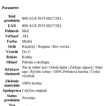
Hodnotenie produktu
Tento produkt zatím nikdo nehodnotil.
PRIDAŤ HODNOTENIE
Doprava zadarmo
od 80 €
Garancia
vrátenia peňazí
99% spokojnosť
na Heureke