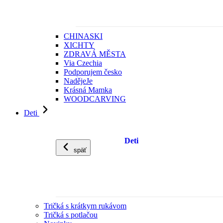
CHINASKI
XICHTY
ZDRAVÁ MĚSTA
Via Czechia
Podporujem česko
NadějeJe
Krásná Mamka
WOODCARVING
Deti
Deti
späť
Tričká s krátkym rukávom
Tričká s potlačou