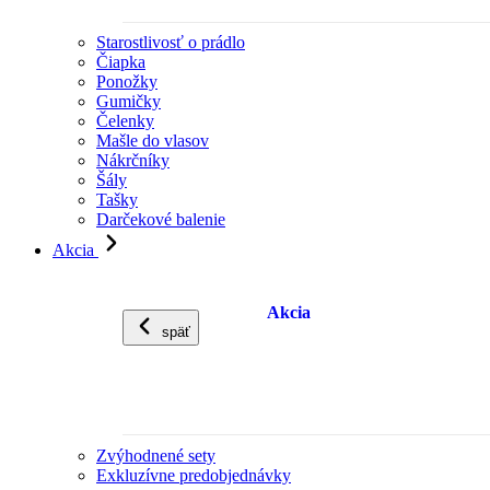
Starostlivosť o prádlo
Čiapka
Ponožky
Gumičky
Čelenky
Mašle do vlasov
Nákrčníky
Šály
Tašky
Darčekové balenie
Akcia
Akcia
späť
Zvýhodnené sety
Exkluzívne predobjednávky