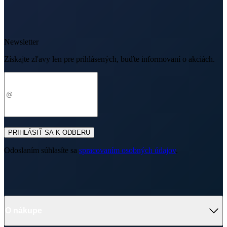
Doprava
Platba
V médiách
Ocenenie
© 2026 CityZen
| vytvoril
emorfiq
Zavrieť
Tabuľka veľkostí