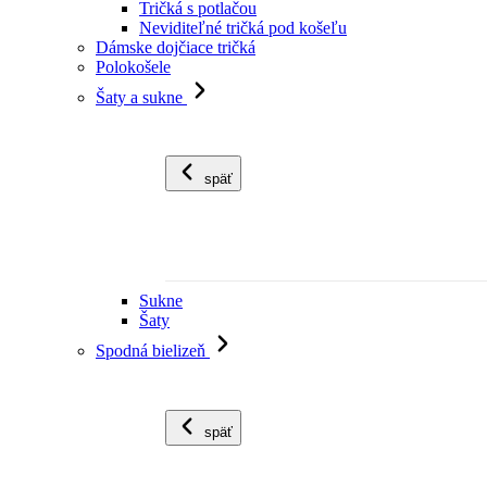
Tričká s potlačou
Neviditeľné tričká pod košeľu
Dámske dojčiace tričká
Polokošele
Šaty a sukne
späť
Sukne
Šaty
Spodná bielizeň
späť