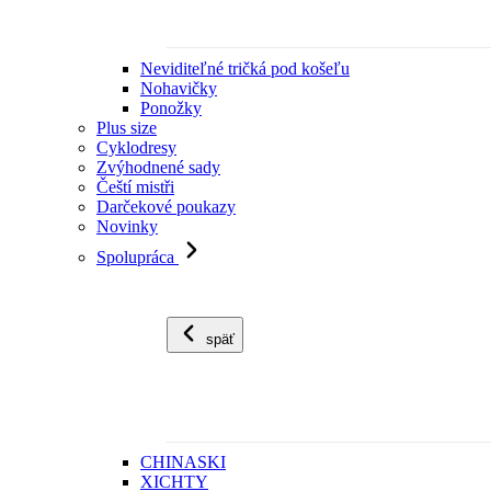
Neviditeľné tričká pod košeľu
Nohavičky
Ponožky
Plus size
Cyklodresy
Zvýhodnené sady
Čeští mistři
Darčekové poukazy
Novinky
Spolupráca
späť
CHINASKI
XICHTY