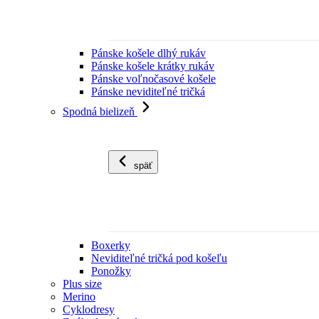
Pánske košele dlhý rukáv
Pánske košele krátky rukáv
Pánske voľnočasové košele
Pánske neviditeľné tričká
Spodná bielizeň
späť
Boxerky
Neviditeľné tričká pod košeľu
Ponožky
Plus size
Merino
Cyklodresy