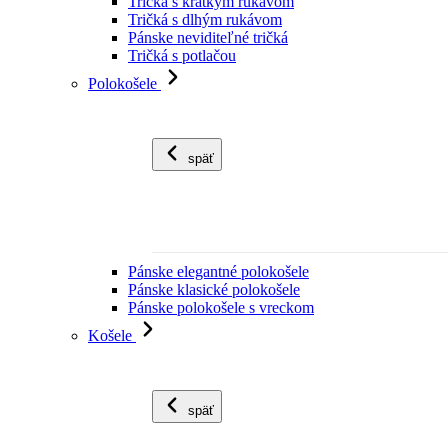
Tričká s krátkym rukávom
Tričká s dlhým rukávom
Pánske neviditeľné tričká
Tričká s potlačou
Polokošele
späť
Pánske elegantné polokošele
Pánske klasické polokošele
Pánske polokošele s vreckom
Košele
späť