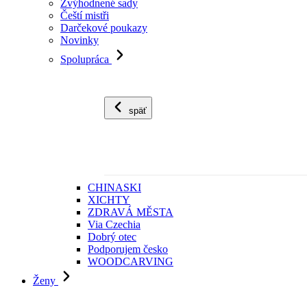
Zvýhodnené sady
Čeští mistři
Darčekové poukazy
Novinky
Spolupráca
späť
CHINASKI
XICHTY
ZDRAVÁ MĚSTA
Via Czechia
Dobrý otec
Podporujem česko
WOODCARVING
Ženy