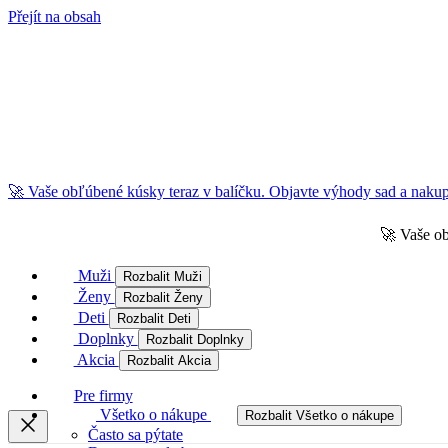
Přejít na obsah
🚀 Vaše obľúbené kúsky teraz v balíčku. Objavte výhody sad a nakupu
🚀 Vaše ob
Muži
Rozbalit Muži
Ženy
Rozbalit Ženy
Deti
Rozbalit Deti
Doplnky
Rozbalit Doplnky
Akcia
Rozbalit Akcia
Pre firmy
Všetko o nákupe
Rozbalit Všetko o nákupe
Často sa pýtate