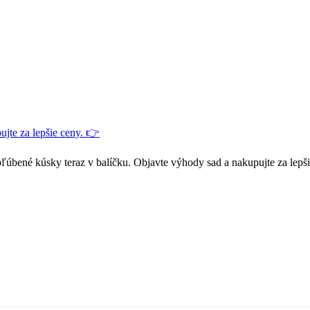
jte za lepšie ceny. 👉
ľúbené kúsky teraz v balíčku. Objavte výhody sad a nakupujte za lepš