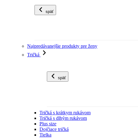
späť
Najpredávanejšie produkty pre ženy
Tričká
späť
Tričká s krátkym rukávom
Tričká s dlhým rukávom
Plus size
Dojčiace tričká
Tielka