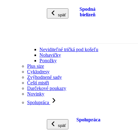
Spodná
bielizeň
späť
Neviditeľné tričká pod košeľu
Nohavičky
Ponožky
Plus size
Cyklodresy
Zvýhodnené sady
Čeští mistři
Darčekové poukazy
Novinky
Spolupráca
Spolupráca
späť