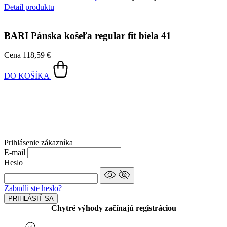
Detail produktu
BARI
Pánska košeľa regular fit biela 41
Cena
118,59 €
DO KOŠÍKA
Prihlásenie zákazníka
E-mail
Heslo
Zabudli ste heslo?
PRIHLÁSIŤ SA
Chytré výhody začínajú registráciou