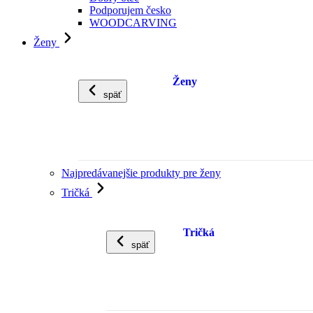
Podporujem česko
WOODCARVING
Ženy
Ženy
späť
Najpredávanejšie produkty pre ženy
Tričká
Tričká
späť