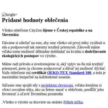
Pridané hodnoty oblečenia
Všetko oblečenie CityZen
šijeme v Českej republike a na
Slovensku
.
Dávame si záležať na tom, aby sme všetko od prvej nitky vyrábali u
nás a podporovali tak miestny textilný priemysel. Zároveň máme
vďaka tomu možnosť dôkladne dohliadať na kvalitu a
dodržiavanie
ekologických postupov
vo výrobe.
Máme radi prírodu a uvedomujeme si, aký vplyv na ňu má textilný
priemysel, preto ju chceme podporovať a dávať jej možnosť dýchať.
Naše oblečenie má
certifikát
OEKO-TEX Standard 100
, a teda je
maximálne bezpečné na každodenné nosenie.
Súčasne sme spojili sily s
projektom clevercare
, vďaka ktorému si
všetci osvojíme triky, ako sa šetrne starať o oblečenie, predĺžiť jeho
životnosť a uľaviť životnému prostrediu
.Všetko o výrobe sa dozviete na stránke
Príbeh trička
.