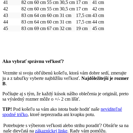
41
82 cm
60 cm
55 cm
30,5 cm
17 cm
41 cm
42
82 cm
60 cm
55 cm
30,5 cm
17 cm
42 cm
43
83 cm
64 cm
60 cm
31 cm
17,5 cm
43 cm
44
83 cm
64 cm
60 cm
31 cm
17,5 cm
44 cm
45
83 cm
69 cm
67 cm
32 cm
19 cm
45 cm
Ako vybrať správnu veľkosť?
Vezmite si svoju obľúbenú košeľu, ktorá vám dobre sedí, zmerajte
ju a z tabuľky vyberte najbližšiu veľkosť.
Najdôležitejší je rozmer
B
.
Počítajte aj s tým, že každý kúsok nášho oblečenia je originál, preto
sa výsledný rozmer môže o +/- 2 cm líšiť.
TIP!
Pod košeľu sa vám ako istota bude hodiť naše
neviditeľné
spodné tričko
, ktoré neprezradia ani kvapku potu.
Potrebujete s výberom veľkosti alebo strihu poradiť? Obráťte sa na
naše dievčatá na
zákazníckej linke
. Rady vám pomôžu.