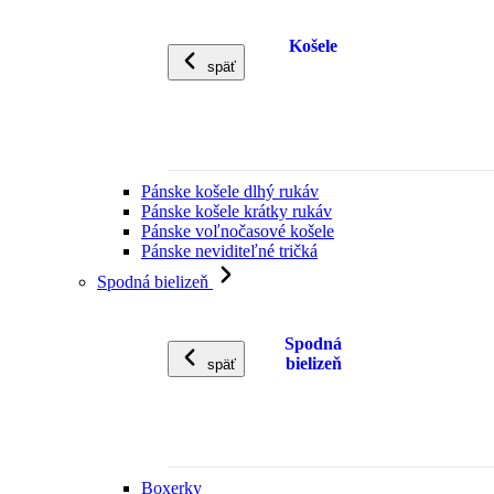
Košele
späť
Pánske košele dlhý rukáv
Pánske košele krátky rukáv
Pánske voľnočasové košele
Pánske neviditeľné tričká
Spodná bielizeň
Spodná
bielizeň
späť
Boxerky