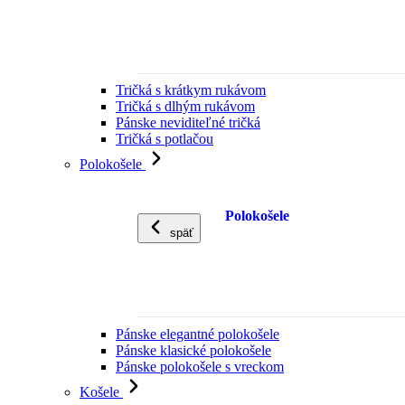
Tričká s krátkym rukávom
Tričká s dlhým rukávom
Pánske neviditeľné tričká
Tričká s potlačou
Polokošele
Polokošele
späť
Pánske elegantné polokošele
Pánske klasické polokošele
Pánske polokošele s vreckom
Košele