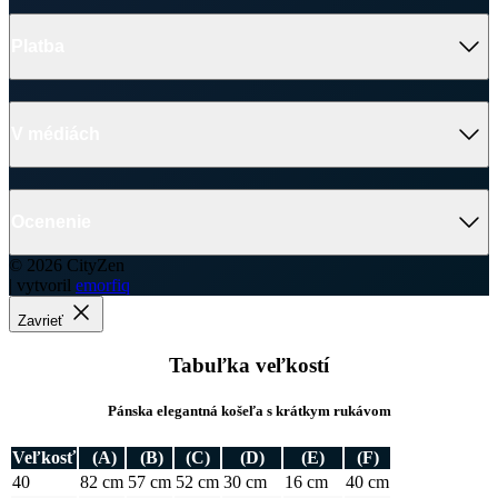
Ako vyrábame chytré oblečenie
Ako vzniklo české chytré oblečenie CityZen
Platba
V médiách
Ocenenie
© 2026 CityZen
| vytvoril
emorfiq
Zavrieť
Tabuľka veľkostí
Pánska elegantná košeľa s krátkym rukávom
Veľkosť
(A)
(B)
(C)
(D)
(E)
(F)
40
82 cm
57 cm
52 cm
30 cm
16 cm
40 cm