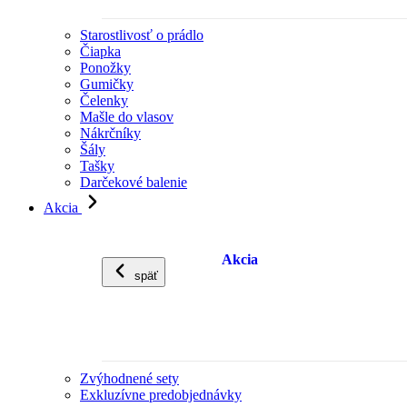
Starostlivosť o prádlo
Čiapka
Ponožky
Gumičky
Čelenky
Mašle do vlasov
Nákrčníky
Šály
Tašky
Darčekové balenie
Akcia
Akcia
späť
Zvýhodnené sety
Exkluzívne predobjednávky