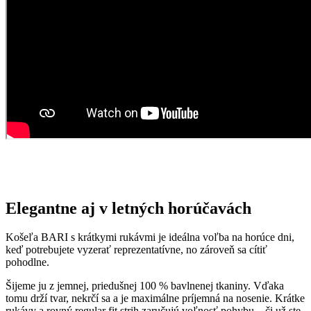
Elegantne aj v letných horúčavách
Košeľa BARI s krátkymi rukávmi je ideálna voľba na horúce dni,
keď potrebujete vyzerať reprezentatívne, no zároveň sa cítiť
pohodlne.
Šijeme ju z jemnej, priedušnej 100 % bavlnenej tkaniny. Vďaka
tomu drží tvar, nekrčí sa a je maximálne príjemná na nosenie. Krátke
rukávy a rovný regular fit strih zaručujú voľnosť pohybu – či už ste