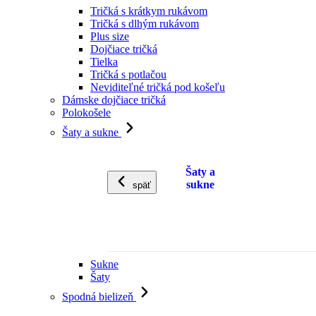
Tričká s krátkym rukávom
Tričká s dlhým rukávom
Plus size
Dojčiace tričká
Tielka
Tričká s potlačou
Neviditeľné tričká pod košeľu
Dámske dojčiace tričká
Polokošele
Šaty a sukne
Šaty a
sukne
späť
Sukne
Šaty
Spodná bielizeň