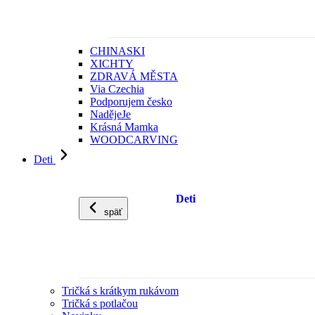
CHINASKI
XICHTY
ZDRAVÁ MĚSTA
Via Czechia
Podporujem česko
NadějeJe
Krásná Mamka
WOODCARVING
Deti
Deti
späť
Tričká s krátkym rukávom
Tričká s potlačou