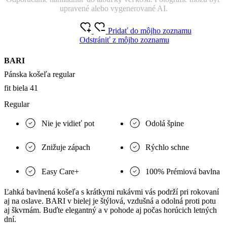
upravené alebo vygenerované AI.
Pridať do môjho zoznamu
Odstrániť z môjho zoznamu
BARI
Pánska košeľa regular
fit biela 41
Regular
Nie je vidieť pot
Odolá špine
Znižuje zápach
Rýchlo schne
Easy Care+
100% Prémiová bavlna
Ľahká bavlnená košeľa s krátkymi rukávmi vás podrží pri rokovaní
aj na oslave. BARI v bielej je štýlová, vzdušná a odolná proti potu
aj škvrnám. Buďte elegantný a v pohode aj počas horúcich letných
dní.