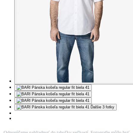
Ďalšie 3 fotky
Odporúčame nahliadnuť do tabuľky veľkostí. Fotografie môžu byť