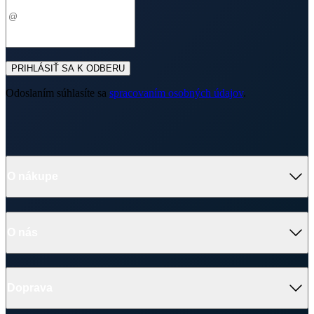
PRIHLÁSIŤ SA K ODBERU
Odoslaním súhlasíte sa
spracovaním osobných údajov
.
O nákupe
Výhody oblečenia CityZen
Partnerské predajne
O nás
Často sa pýtate
Doprava a platba
Darčekové poukazy
Kontakt
Vrátenie tovaru a reklamácia
Blog
Doprava
Obchodné podmienky
Firemné oblečenie
Ochrana súkromia
Pre B2B