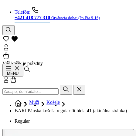
Telefón:
+421 418 777 310
Otváracia doba:
(Po-Pia 9-16)
Váš košík je prázdny
Hľadať
MENU
Prihlásiť sa
Košík
Muži
Košele
BARI Pánska košeľa regular fit biela 41
(aktuálna stránka)
Regular