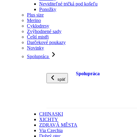
Neviditeľné tričká pod košeľu
Ponožky
Plus size
Merino
Cyklodresy
Zvýhodnené sady
Čeští mistři
Darčekové poukazy
Novinky
Spolupráca
Spolupráca
späť
CHINASKI
XICHTY
ZDRAVÁ MĚSTA
Via Czechia
Dobrý otec