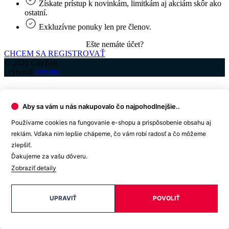
Získate prístup k novinkám, limitkám aj akciám skôr ako
ostatní.
Exkluzívne ponuky len pre členov.
Ešte nemáte účet?
CHCEM SA REGISTROVAŤ
© 2026 CityZen
| vytvoril
emorfiq
Aby sa vám u nás nakupovalo čo najpohodlnejšie..
Používame cookies na fungovanie e-shopu a prispôsobenie obsahu aj
reklám. Vďaka nim lepšie chápeme, čo vám robí radosť a čo môžeme
Registrácia
zlepšiť.
Chytré výhody začínajú registráciou
Ďakujeme za vašu dôveru.
Zobraziť detaily
Získate prístup k novinkám, limitkám aj akciám skôr ako
ostatní.
Exkluzívne ponuky len pre členov.
UPRAVIŤ
POVOLIŤ
Špeciálne akcie.
Súťaže len pre registrovaných zákazníkov.