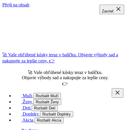
Přejít na obsah
Zavrieť
Zavrieť
Zavrieť
🚀 Vaše obľúbené kúsky teraz v balíčku. Objavte výhody sad a
nakupujte za lepšie ceny. 👉
🚀 Vaše obľúbené kúsky teraz v balíčku.
Objavte výhody sad a nakupujte za lepšie ceny.
👉
Muži
Rozbalit Muži
Ženy
Rozbalit Ženy
Deti
Rozbalit Deti
Doplnky
Rozbalit Doplnky
Akcia
Rozbalit Akcia