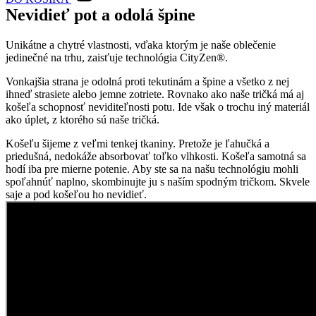
Nevidieť pot a odolá špine
Unikátne a chytré vlastnosti, vďaka ktorým je naše oblečenie
jedinečné na trhu, zaisťuje technológia CityZen®.
Vonkajšia strana je odolná proti tekutinám a špine a všetko z nej
ihneď strasiete alebo jemne zotriete. Rovnako ako naše tričká má aj
košeľa schopnosť neviditeľnosti potu. Ide však o trochu iný materiál
ako úplet, z ktorého sú naše tričká.
Košeľu šijeme z veľmi tenkej tkaniny. Pretože je ľahučká a
priedušná, nedokáže absorbovať toľko vlhkosti. Košeľa samotná sa
hodí iba pre mierne potenie. Aby ste sa na našu technológiu mohli
spoľahnúť naplno, skombinujte ju s naším spodným tričkom. Skvele
saje a pod košeľou ho nevidieť.