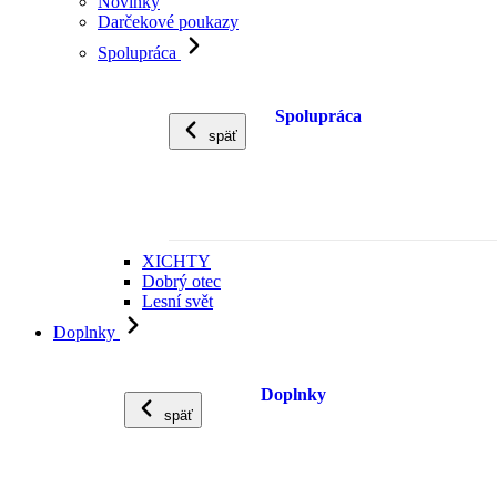
Novinky
Darčekové poukazy
Spolupráca
Spolupráca
späť
XICHTY
Dobrý otec
Lesní svět
Doplnky
Doplnky
späť