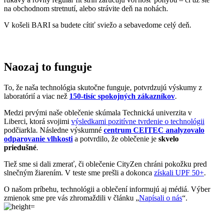
na obchodnom stretnutí, alebo strávite deň na nohách.
V košeli BARI sa budete cítiť sviežo a sebavedome celý deň.
Naozaj to funguje
To, že naša technológia skutočne funguje, potvrdzujú výskumy z
laboratórií a viac než
150-tisíc spokojných zákazníkov
.
Medzi prvými naše oblečenie skúmala Technická univerzita v
Liberci, ktorá svojimi
výsledkami pozitívne tvrdenie o technológii
podčiarkla. Následne výskumné
centrum CEITEC analyzovalo
odparovanie vlhkosti
a potvrdilo, že oblečenie je
skvelo
priedušné
.
Tiež sme si dali zmerať, či oblečenie CityZen chráni pokožku pred
slnečným žiarením. V teste sme prešli a dokonca
získali UPF 50+
.
O našom príbehu, technológii a oblečení informujú aj médiá. Výber
zmienok sme pre vás zhromaždili v článku „
Napísali o nás
“.