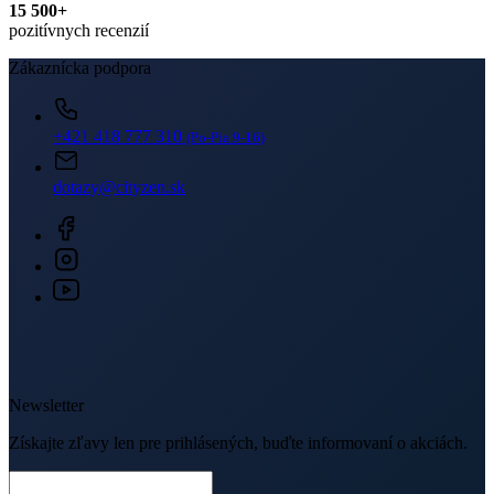
15 500+
pozitívnych recenzií
Zákaznícka podpora
+421 418 777 310
(Po-Pia 9-16)
dotazy@cityzen.sk
Newsletter
Získajte zľavy len pre prihlásených, buďte informovaní o akciách.
Váš e-mail