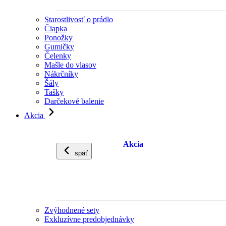
Starostlivosť o prádlo
Čiapka
Ponožky
Gumičky
Čelenky
Mašle do vlasov
Nákrčníky
Šály
Tašky
Darčekové balenie
Akcia
Akcia
späť
Zvýhodnené sety
Exkluzívne predobjednávky