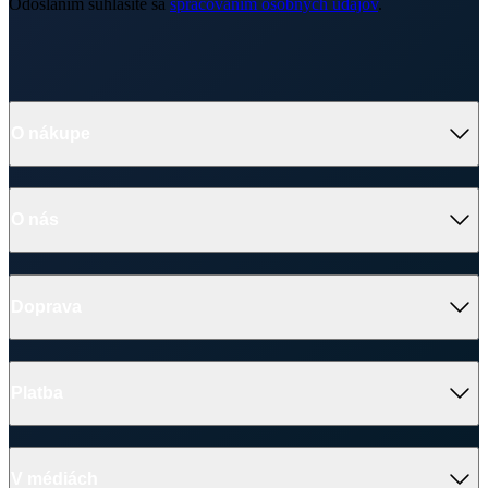
Odoslaním súhlasíte sa
spracovaním osobných údajov
.
O nákupe
O nás
Doprava
Platba
V médiách