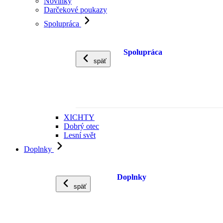
Novinky
Darčekové poukazy
Spolupráca
Spolupráca
späť
XICHTY
Dobrý otec
Lesní svět
Doplnky
Doplnky
späť