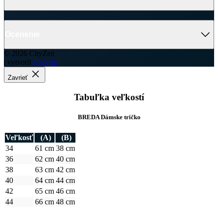
Ocenenie
© 2026 CityZen
| vytvoril
emorfiq
Zavrieť
Tabuľka veľkostí
BREDA Dámske tričko
Veľkosť
(A)
(B)
34
61 cm
38 cm
36
62 cm
40 cm
38
63 cm
42 cm
40
64 cm
44 cm
42
65 cm
46 cm
44
66 cm
48 cm