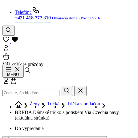
Telefón:
+421 418 777 310
Otváracia doba:
(Po-Pia 9-16)
Váš košík je prázdny
Hľadať
MENU
Prihlásiť sa
Košík
Ženy
Tričká
Tričká s potlačou
BREDA Dámské tričko s potiskem Via Czechia navy
(aktuálna stránka)
Do vypredania