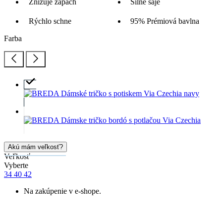
Znižuje zápach
Silne saje
Rýchlo schne
95% Prémiová bavlna
Farba
Akú mám veľkosť?
Veľkosť
Vyberte
34
40
42
Na zakúpenie v e-shope.