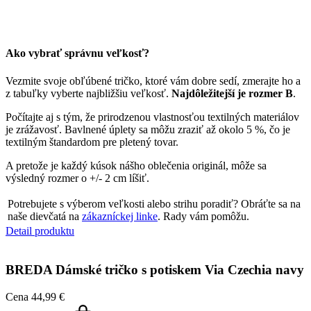
Ako vybrať správnu veľkosť?
Vezmite svoje obľúbené tričko, ktoré vám dobre sedí, zmerajte ho a
z tabuľky vyberte najbližšiu veľkosť.
Najdôležitejší je rozmer B
.
Počítajte aj s tým, že prirodzenou vlastnosťou textilných materiálov
je zrážavosť. Bavlnené úplety sa môžu zraziť až okolo 5 %, čo je
textilným štandardom pre pletený tovar.
A pretože je každý kúsok nášho oblečenia originál, môže sa
výsledný rozmer o +/- 2 cm líšiť.
Potrebujete s výberom veľkosti alebo strihu poradiť? Obráťte sa na
naše dievčatá na
zákazníckej linke
. Rady vám pomôžu.
Detail produktu
BREDA
Dámské tričko s potiskem Via Czechia navy
Cena
44,99 €