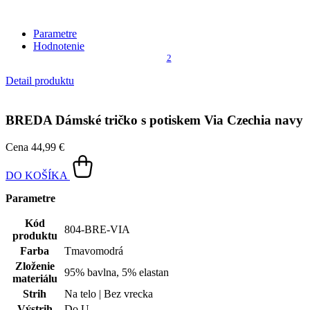
Parametre
Hodnotenie
2
Detail produktu
BREDA
Dámské tričko s potiskem Via Czechia navy
Cena
44,99 €
DO KOŠÍKA
Parametre
Kód
804-BRE-VIA
produktu
Farba
Tmavomodrá
Zloženie
95% bavlna, 5% elastan
materiálu
Strih
Na telo | Bez vrecka
Výstrih
Do U