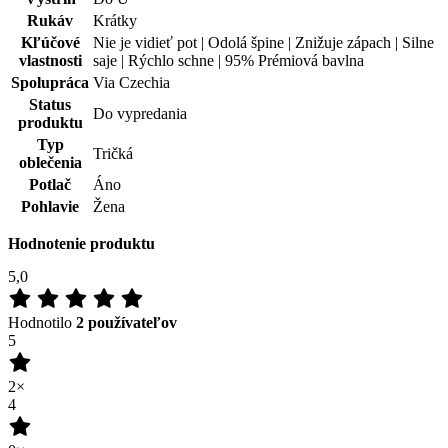
Rukáv
Krátky
Kľúčové
Nie je vidieť pot | Odolá špine | Znižuje zápach | Silne
vlastnosti
saje | Rýchlo schne | 95% Prémiová bavlna
Spolupráca
Via Czechia
Status
Do vypredania
produktu
Typ
Tričká
oblečenia
Potlač
Áno
Pohlavie
Žena
Hodnotenie produktu
5,0
Hodnotilo
2 používateľov
5
2×
4