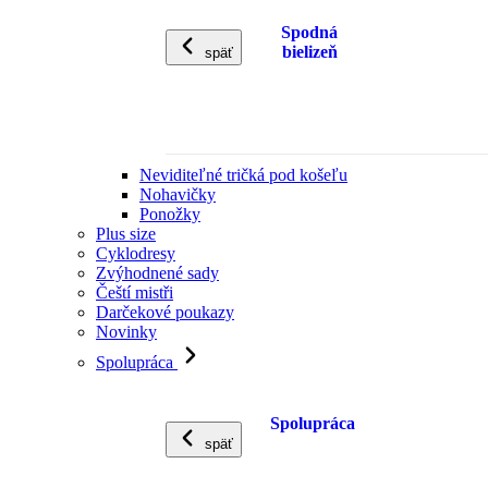
Spodná
bielizeň
späť
Neviditeľné tričká pod košeľu
Nohavičky
Ponožky
Plus size
Cyklodresy
Zvýhodnené sady
Čeští mistři
Darčekové poukazy
Novinky
Spolupráca
Spolupráca
späť