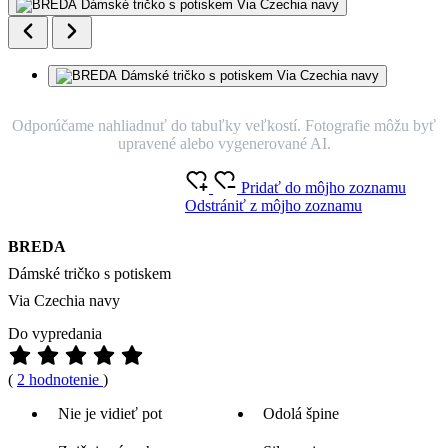
Odporúčame nahliadnuť do tabuľky veľkostí. Fotografie môžu byť
upravené alebo vygenerované AI.
Pridať do môjho zoznamu
Odstrániť z môjho zoznamu
BREDA
Dámské tričko s potiskem
Via Czechia navy
Do vypredania
(
2 hodnotenie
)
Nie je vidieť pot
Odolá špine