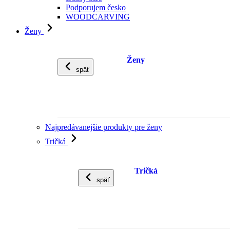
Podporujem česko
WOODCARVING
Ženy
Ženy
späť
Najpredávanejšie produkty pre ženy
Tričká
Tričká
späť