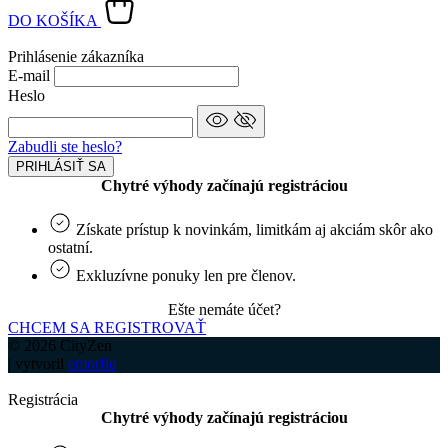
DO KOŠÍKA
Prihlásenie zákazníka
E-mail
Heslo
Zabudli ste heslo?
PRIHLÁSIŤ SA
Chytré výhody začínajú registráciou
Získate prístup k novinkám, limitkám aj akciám skôr ako
ostatní.
Exkluzívne ponuky len pre členov.
Ešte nemáte účet?
CHCEM SA REGISTROVAŤ
© 2026 CityZen
| vytvoril
emorfiq
Registrácia
Chytré výhody začínajú registráciou