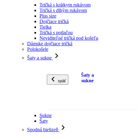
Tričká s krátkym rukávom
Tričká s dlhým rukávom
Plus size
Dojčiace tričká
Tielka
Tričká s potlačou
Neviditeľné tričká pod košeľu
Dámske dojčiace tričká
Polokošele
Šaty a sukne
Šaty a
sukne
späť
Sukne
Šaty
Spodná bielizeň