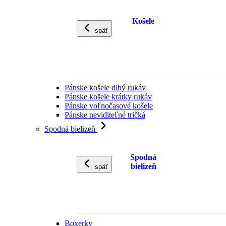
Košele
späť
Pánske košele dlhý rukáv
Pánske košele krátky rukáv
Pánske voľnočasové košele
Pánske neviditeľné tričká
Spodná bielizeň
Spodná
bielizeň
späť
Boxerky