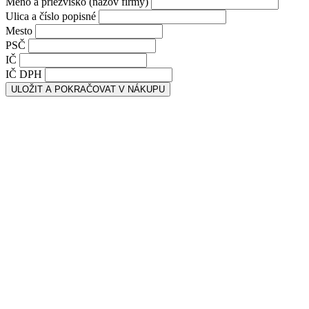
Meno a priezvisko (názov firmy)
Ulica a číslo popisné
Mesto
PSČ
IČ
IČ DPH
ULOŽIT A POKRAČOVAT V NÁKUPU