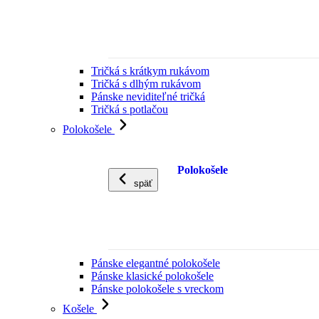
Tričká s krátkym rukávom
Tričká s dlhým rukávom
Pánske neviditeľné tričká
Tričká s potlačou
Polokošele
Polokošele
späť
Pánske elegantné polokošele
Pánske klasické polokošele
Pánske polokošele s vreckom
Košele