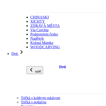
CHINASKI
XICHTY
ZDRAVÁ MĚSTA
Via Czechia
Podporujem česko
NadějeJe
Krásná Mamka
WOODCARVING
Deti
Deti
späť
Tričká s krátkym rukávom
Tričká s potlačou