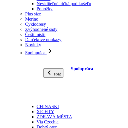
Neviditeľné tričká pod košeľu
Ponožky
Plus size
Merino
Cyklodresy
Zvýhodnené sady
Čeští mistři
Darčekové poukazy
Novinky
Spolupráca
Spolupráca
späť
CHINASKI
XICHTY
ZDRAVÁ MĚSTA
Via Czechia
Dobrý otec