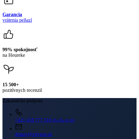
Garancia
vrátenia peňazí
99% spokojnosť
na Heureke
15 500+
pozitívnych recenzií
Zákaznícka podpora
+421 418 777 310
(Po-Pia 9-16)
dotazy@cityzen.sk