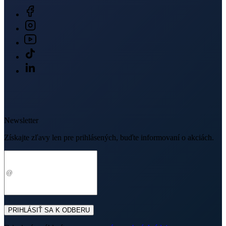
Newsletter
Získajte zľavy len pre prihlásených, buďte informovaní o akciách.
Váš e-mail
PRIHLÁSIŤ SA K ODBERU