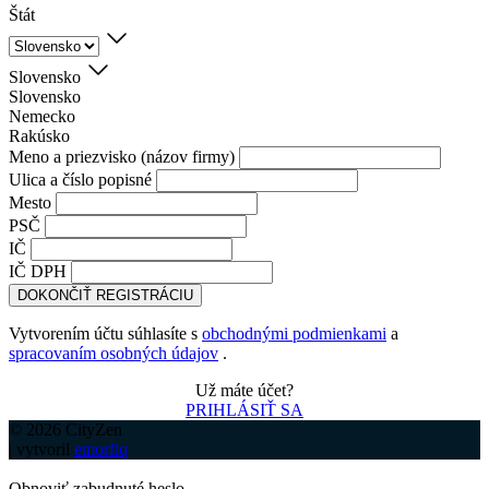
Štát
Slovensko
Slovensko
Nemecko
Rakúsko
Meno a priezvisko (názov firmy)
Ulica a číslo popisné
Mesto
PSČ
IČ
IČ DPH
DOKONČIŤ REGISTRÁCIU
Vytvorením účtu súhlasíte s
obchodnými podmienkami
a
spracovaním osobných údajov
.
Už máte účet?
PRIHLÁSIŤ SA
© 2026 CityZen
| vytvoril
emorfiq
Obnoviť zabudnuté heslo