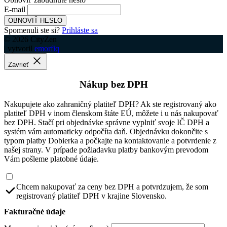
E-mail
OBNOVIŤ HESLO
Spomenuli ste si?
Prihláste sa
© 2026 CityZen
| vytvoril
emorfiq
Zavrieť
Nákup bez DPH
Nakupujete ako zahraničný platiteľ DPH? Ak ste registrovaný ako
platiteľ DPH v inom členskom štáte EÚ, môžete i u nás nakupovať
bez DPH. Stačí pri objednávke správne vyplniť svoje IČ DPH a
systém vám automaticky odpočíta daň. Objednávku dokončite s
typom platby Dobierka a počkajte na kontaktovanie a potvrdenie z
našej strany. V prípade požiadavku platby bankovým prevodom
Vám pošleme platobné údaje.
Chcem nakupovať za ceny bez DPH a potvrdzujem, že som
registrovaný platiteľ DPH v krajine Slovensko.
Fakturačné údaje