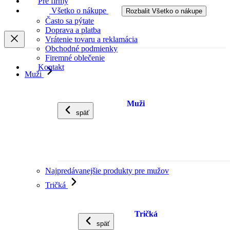
Pre firmy
Všetko o nákupe
Rozbalit Všetko o nákupe
Často sa pýtate
Doprava a platba
Vrátenie tovaru a reklamácia
Obchodné podmienky
Firemné oblečenie
Kontakt
Muži
Muži
späť
Najpredávanejšie produkty pre mužov
Tričká
Tričká
späť