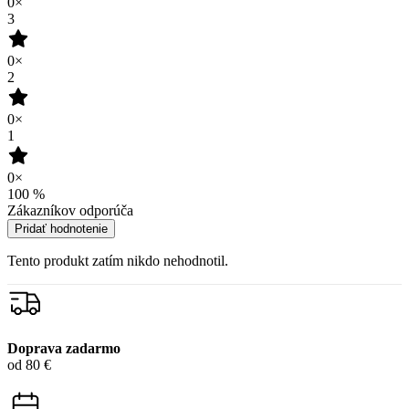
0×
3
0×
2
0×
1
0×
100
%
Zákazníkov odporúča
Pridať hodnotenie
Tento produkt zatím nikdo nehodnotil.
Doprava zadarmo
od 80 €