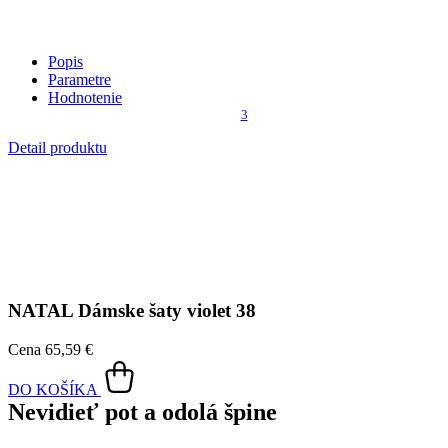
NATAL
Dámske šaty violet 38
Cena
65,59 €
DO KOŠÍKA
Nevidieť pot a odolá špine
Unikátne a chytré vlastnosti, vďaka ktorým je naše oblečenie
jedinečné na trhu, zaisťuje technológia CityZen®.
Vonkajšia strana
odolá tekutinám a špine
, všetko z nej ihneď
strasiete alebo jemne zotriete.
Vnútorná strana absorbuje vlhkosť a rozvádza ju do väčšej plochy
než bežná textília, aby látka nechladila a pot sa rýchlejšie odparil.