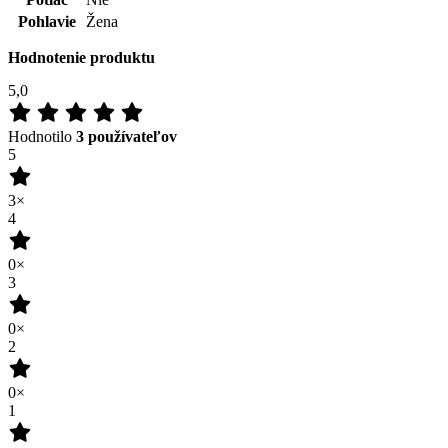
5
3×
4
0×
3
0×
2
0×
1
0×
100
%
Zákazníkov odporúča
Pridať hodnotenie
07.07.2024