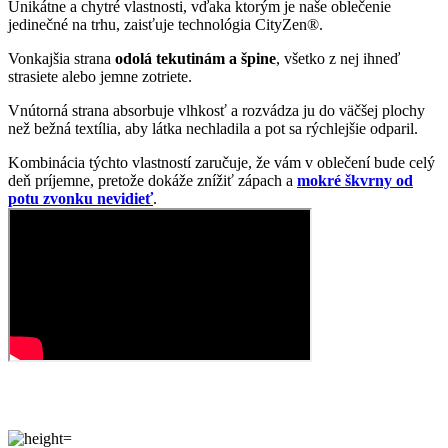
Kombinácia týchto vlastností zaručuje, že vám v oblečení bude celý
deň príjemne, pretože dokáže znížiť zápach a
mokré škvrny od
potu zvonku nevidieť
.
Priliehavá zvodnosť
Šaty NATAL vám zalichotia. Bavlnený materiál s prímesou elastanu
vás príjemne objíme, obopne celé telo a zvýrazní vaše krivky.
Výstrih do V zdôrazní váš dekolt a rozparky na bokoch na vaše
nohy. Šaty sú jednofarebné a jednoduché, takže ich bez problémov
zladíte s ďalšími kúskami a môžete si ich užívať aj v zimnom