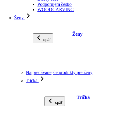
Podporujem česko
WOODCARVING
Ženy
Ženy
späť
Najpredávanejšie produkty pre ženy
Tričká
Tričká
späť