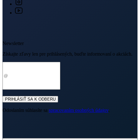
Získajte zľavy len pre prihlásených, buďte informovaní o akciách.
Váš e-mail
PRIHLÁSIŤ SA K ODBERU
Odoslaním súhlasíte sa
spracovaním osobných údajov
.
O nákupe
Výhody oblečenia CityZen
Partnerské predajne
O nás
Často sa pýtate
Doprava a platba