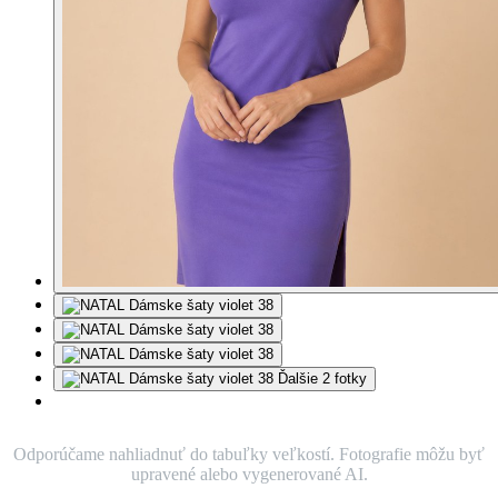
Ďalšie 2 fotky
Odporúčame nahliadnuť do tabuľky veľkostí. Fotografie môžu byť
upravené alebo vygenerované AI.