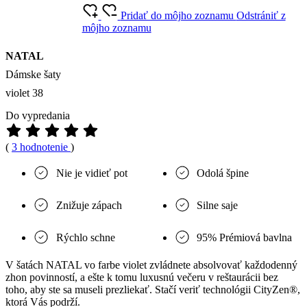
Pridať do môjho zoznamu
Odstrániť z
môjho zoznamu
NATAL
Dámske šaty
violet 38
Do vypredania
(
3 hodnotenie
)
Nie je vidieť pot
Odolá špine
Znižuje zápach
Silne saje
Rýchlo schne
95% Prémiová bavlna
V šatách NATAL vo farbe violet zvládnete absolvovať každodenný
zhon povinností, a ešte k tomu luxusnú večeru v reštaurácii bez
toho, aby ste sa museli prezliekať. Stačí veriť technológii CityZen®,
ktorá Vás podrží.