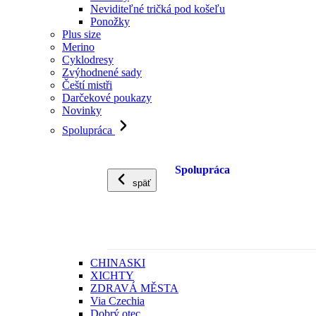
Neviditeľné tričká pod košeľu
Ponožky
Plus size
Merino
Cyklodresy
Zvýhodnené sady
Čeští mistři
Darčekové poukazy
Novinky
Spolupráca
Spolupráca
späť
CHINASKI
XICHTY
ZDRAVÁ MĚSTA
Via Czechia
Dobrý otec