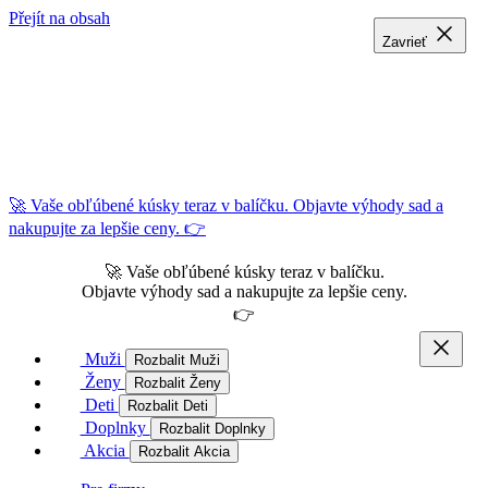
Přejít na obsah
Zavrieť
Zavrieť
Zavrieť
🚀 Vaše obľúbené kúsky teraz v balíčku. Objavte výhody sad a
nakupujte za lepšie ceny. 👉
🚀 Vaše obľúbené kúsky teraz v balíčku.
Objavte výhody sad a nakupujte za lepšie ceny.
👉
Muži
Rozbalit Muži
Ženy
Rozbalit Ženy
Deti
Rozbalit Deti
Doplnky
Rozbalit Doplnky
Akcia
Rozbalit Akcia