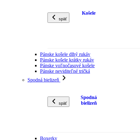
Košele
späť
Pánske košele dlhý rukáv
Pánske košele krátky rukáv
Pánske voľnočasové košele
Pánske neviditeľné tričká
Spodná bielizeň
Spodná
bielizeň
späť
Boxerky