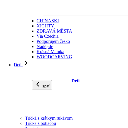
CHINASKI
XICHTY
ZDRAVÁ MĚSTA
Via Czechia
Podporujem česko
NadějeJe
Krásná Mamka
WOODCARVING
Deti
Deti
späť
Tričká s krátkym rukávom
Tričká s potlačou