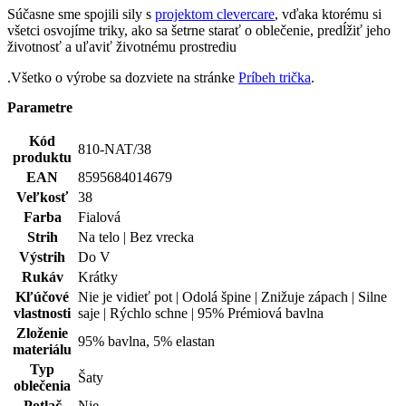
Kód
810-NAT/38
produktu
EAN
8595684014679
Veľkosť
38
Farba
Fialová
Strih
Na telo | Bez vrecka
Výstrih
Do V
Rukáv
Krátky
Kľúčové
Nie je vidieť pot | Odolá špine | Znižuje zápach | Silne
vlastnosti
saje | Rýchlo schne | 95% Prémiová bavlna
Zloženie
95% bavlna, 5% elastan
materiálu
Typ
Šaty
oblečenia
Potlač
Nie
Pohlavie
Žena
Hodnotenie produktu
5,0
Hodnotilo
3 používateľov