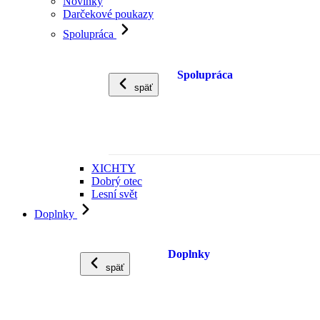
Novinky
Darčekové poukazy
Spolupráca
Spolupráca
späť
XICHTY
Dobrý otec
Lesní svět
Doplnky
Doplnky
späť