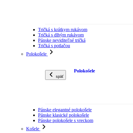
Tričká s krátkym rukávom
Tričká s dlhým rukávom
Pánske neviditeľné tričká
Tričká s potlačou
Polokošele
Polokošele
späť
Pánske elegantné polokošele
Pánske klasické polokošele
Pánske polokošele s vreckom
Košele