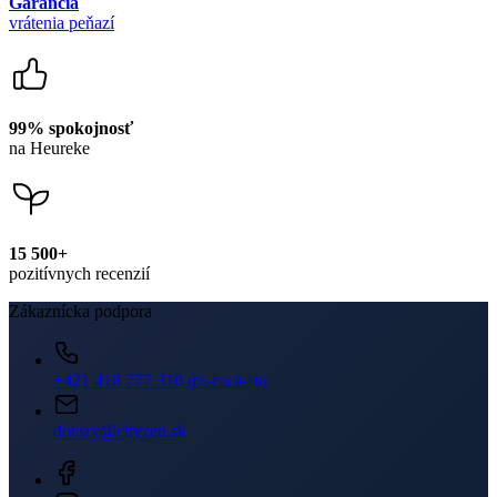
15 500+
pozitívnych recenzií
Zákaznícka podpora
+421 418 777 310
(Po-Pia 9-16)
dotazy@cityzen.sk
Newsletter