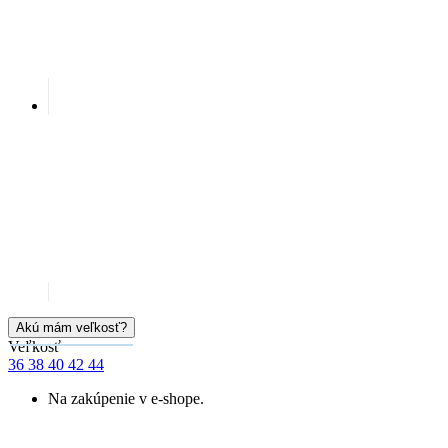
Akú mám veľkosť?
Veľkosť
36
38
40
42
44
Na zakúpenie v e-shope.
Cena
65,59 €
Skladem 4 ks
PRIDAŤ DO KOŠÍKA
Doprava zadarmo
od 80 €