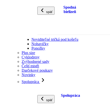
Spodná
bielizeň
späť
Neviditeľné tričká pod košeľu
Nohavičky
Ponožky
Plus size
Cyklodresy
Zvýhodnené sady
Čeští mistři
Darčekové poukazy
Novinky
Spolupráca
Spolupráca
späť