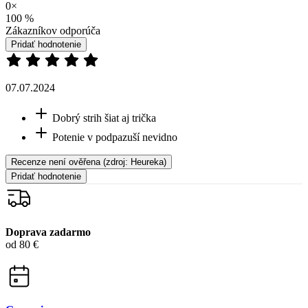
Dobrý strih šiat aj trička
Potenie v podpazuší nevidno
Recenze není ověřena
(zdroj: Heureka)
Pridať hodnotenie
Doprava zadarmo
od 80 €
Garancia
vrátenia peňazí
99% spokojnosť
na Heureke