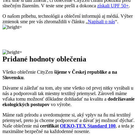
Pridané hodnoty oblečenia
Všetko oblečenie CityZen
šijeme v Českej republike a na
Slovensku
.
Dávame si záležať na tom, aby sme všetko od prvej nitky vyrábali u
nás a podporovali tak miestny textilný priemysel. Zároveň máme
vďaka tomu možnosť dôkladne dohliadať na kvalitu a
dodržiavanie
ekologických postupov
vo výrobe.
Máme radi prírodu a uvedomujeme si, aký vplyv na ňu má textilný
priemysel, preto ju chceme podporovať a dávať jej možnosť dýchať.
Naše oblečenie má
certifikát
OEKO-TEX Standard 100
, a teda je
maximálne bezpečné na každodenné nosenie.
Súčasne sme spojili sily s
projektom clevercare
, vďaka ktorému si
všetci osvojíme triky, ako sa šetrne starať o oblečenie, predĺžiť jeho
životnosť a uľaviť životnému prostrediu
.Všetko o výrobe sa dozviete na stránke
Príbeh trička
.
Parametre