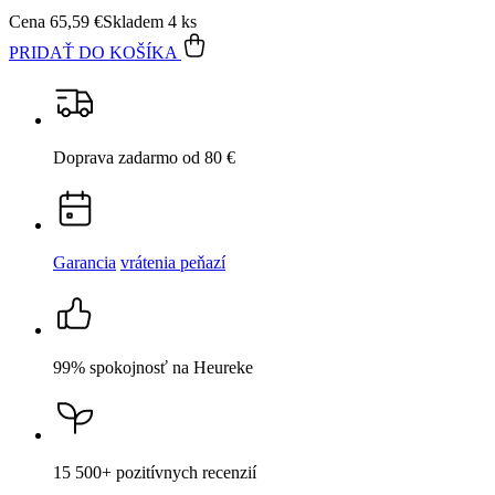
Garancia
vrátenia peňazí
99% spokojnosť
na Heureke
15 500+
pozitívnych recenzií
Popis
Parametre
Hodnotenie
3
Detail produktu