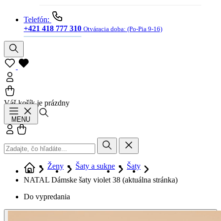
Telefón:
+421 418 777 310
Otváracia doba:
(Po-Pia 9-16)
Váš košík je prázdny
Hľadať
MENU
Prihlásiť sa
Košík
Ženy
Šaty a sukne
Šaty
NATAL Dámske šaty violet 38
(aktuálna stránka)
Do vypredania