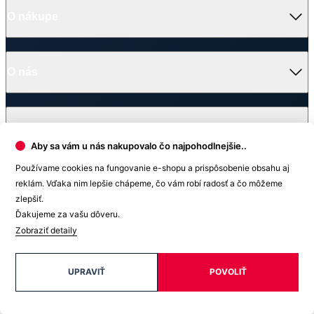
Darčekové poukazy
Kontakt
Vrátenie tovaru a reklamácia
Blog
Doprava
Obchodné podmienky
Firemné oblečenie
Ochrana súkromia
Pre B2B
Ako vyrábame chytré oblečenie
Ako vzniklo české chytré oblečenie CityZen
Platba
V médiách
Aby sa vám u nás nakupovalo čo najpohodlnejšie..
Používame cookies na fungovanie e-shopu a prispôsobenie obsahu aj
reklám. Vďaka nim lepšie chápeme, čo vám robí radosť a čo môžeme
Ocenenie
zlepšiť.
Ďakujeme za vašu dôveru.
© 2026 CityZen
| vytvoril
emorfiq
Zobraziť detaily
Zavrieť
UPRAVIŤ
POVOLIŤ
Tabuľka veľkostí
NATAL Dámske šaty