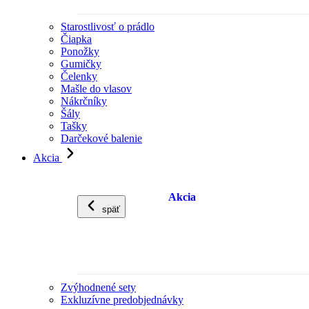
Starostlivosť o prádlo
Čiapka
Ponožky
Gumičky
Čelenky
Mašle do vlasov
Nákrčníky
Šály
Tašky
Darčekové balenie
Akcia
Akcia
späť
Zvýhodnené sety
Exkluzívne predobjednávky