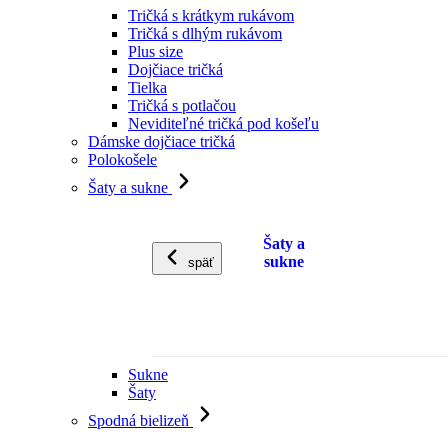
Tričká s krátkym rukávom
Tričká s dlhým rukávom
Plus size
Dojčiace tričká
Tielka
Tričká s potlačou
Neviditeľné tričká pod košeľu
Dámske dojčiace tričká
Polokošele
Šaty a sukne
Šaty a
sukne
späť
Sukne
Šaty
Spodná bielizeň