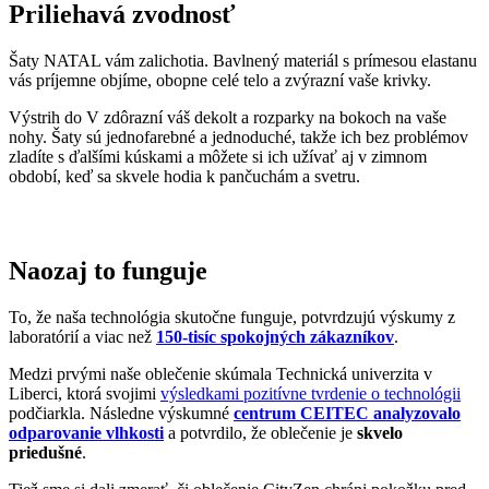
období, keď sa skvele hodia k pančuchám a svetru.
Naozaj to funguje
To, že naša technológia skutočne funguje, potvrdzujú výskumy z
laboratórií a viac než
150-tisíc spokojných zákazníkov
.
Medzi prvými naše oblečenie skúmala Technická univerzita v
Liberci, ktorá svojimi
výsledkami pozitívne tvrdenie o technológii
podčiarkla. Následne výskumné
centrum CEITEC analyzovalo
odparovanie vlhkosti
a potvrdilo, že oblečenie je
skvelo
priedušné
.
Tiež sme si dali zmerať, či oblečenie CityZen chráni pokožku pred
slnečným žiarením. V teste sme prešli a dokonca
získali UPF 50+
.
O našom príbehu, technológii a oblečení informujú aj médiá. Výber
zmienok sme pre vás zhromaždili v článku „
Napísali o nás
“.