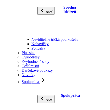
Spodná
bielizeň
späť
Neviditeľné tričká pod košeľu
Nohavičky
Ponožky
Plus size
Cyklodresy
Zvýhodnené sady
Čeští mistři
Darčekové poukazy
Novinky
Spolupráca
Spolupráca
späť