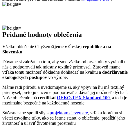
Pridané hodnoty oblečenia
Všetko oblečenie CityZen
šijeme v Českej republike a na
Slovensku
.
Dávame si záležať na tom, aby sme všetko od prvej nitky vyrábali u
nás a podporovali tak miestny textilný priemysel. Zároveň máme
vďaka tomu možnosť dôkladne dohliadať na kvalitu a
dodržiavanie
ekologických postupov
vo výrobe.
Máme radi prírodu a uvedomujeme si, aký vplyv na ňu má textilný
priemysel, preto ju chceme podporovať a dávať jej možnosť dýchať.
Naše oblečenie má
certifikát
OEKO-TEX Standard 100
, a teda je
maximálne bezpečné na každodenné nosenie.
Súčasne sme spojili sily s
projektom clevercare
, vďaka ktorému si
všetci osvojíme triky, ako sa šetrne starať o oblečenie, predĺžiť jeho
životnosť a uľaviť životnému prostrediu