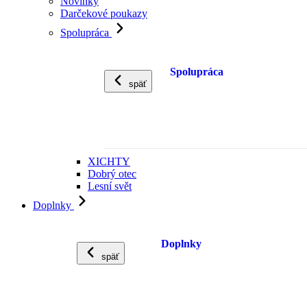
Novinky
Darčekové poukazy
Spolupráca
Spolupráca
späť
XICHTY
Dobrý otec
Lesní svět
Doplnky
Doplnky
späť