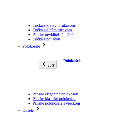
Tričká s krátkym rukávom
Tričká s dlhým rukávom
Pánske neviditeľné tričká
Tričká s potlačou
Polokošele
Polokošele
späť
Pánske elegantné polokošele
Pánske klasické polokošele
Pánske polokošele s vreckom
Košele