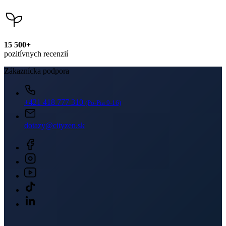
15 500+
pozitívnych recenzií
Zákaznícka podpora
+421 418 777 310
(Po-Pia 9-16)
dotazy@cityzen.sk