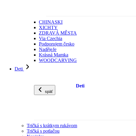
CHINASKI
XICHTY
ZDRAVÁ MĚSTA
Via Czechia
Podporujem česko
NadějeJe
Krásná Mamka
WOODCARVING
Deti
Deti
späť
Tričká s krátkym rukávom
Tričká s potlačou