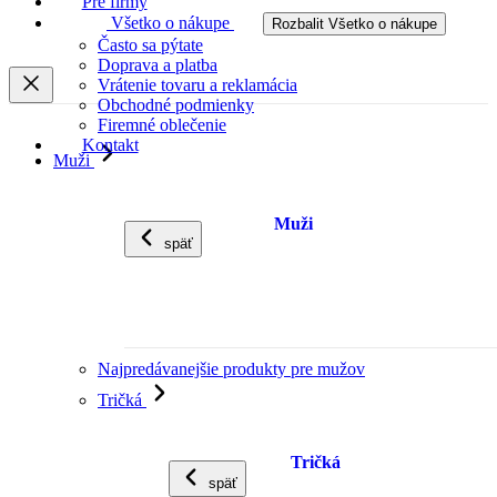
Pre firmy
Všetko o nákupe
Rozbalit Všetko o nákupe
Často sa pýtate
Doprava a platba
Vrátenie tovaru a reklamácia
Obchodné podmienky
Firemné oblečenie
Kontakt
Muži
Muži
späť
Najpredávanejšie produkty pre mužov
Tričká
Tričká
späť