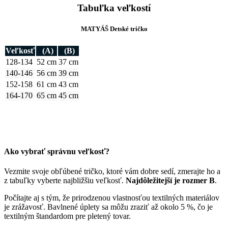
Tabuľka veľkostí
MATYÁŠ Detské tričko
Veľkosť
(A)
(B)
128-134
52 cm
37 cm
140-146
56 cm
39 cm
152-158
61 cm
43 cm
164-170
65 cm
45 cm
Ako vybrať správnu veľkosť?
Vezmite svoje obľúbené tričko, ktoré vám dobre sedí, zmerajte ho a
z tabuľky vyberte najbližšiu veľkosť.
Najdôležitejší je rozmer B
.
Počítajte aj s tým, že prirodzenou vlastnosťou textilných materiálov
je zrážavosť. Bavlnené úplety sa môžu zraziť až okolo 5 %, čo je
textilným štandardom pre pletený tovar.