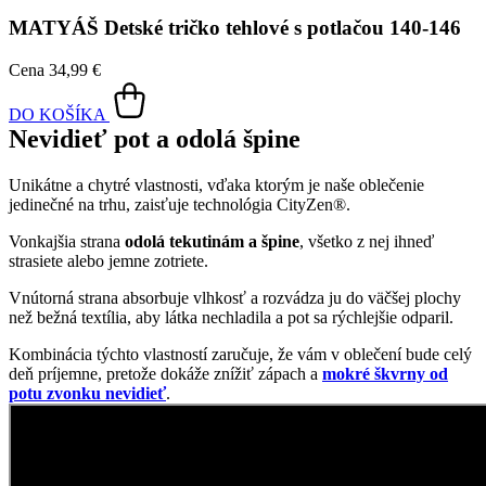
MATYÁŠ
Detské tričko tehlové s potlačou 140-146
Cena
34,99 €
DO KOŠÍKA
Nevidieť pot a odolá špine
Unikátne a chytré vlastnosti, vďaka ktorým je naše oblečenie
jedinečné na trhu, zaisťuje technológia CityZen®.
Vonkajšia strana
odolá tekutinám a špine
, všetko z nej ihneď
strasiete alebo jemne zotriete.
Vnútorná strana absorbuje vlhkosť a rozvádza ju do väčšej plochy
než bežná textília, aby látka nechladila a pot sa rýchlejšie odparil.
Kombinácia týchto vlastností zaručuje, že vám v oblečení bude celý
deň príjemne, pretože dokáže znížiť zápach a
mokré škvrny od
potu zvonku nevidieť
.