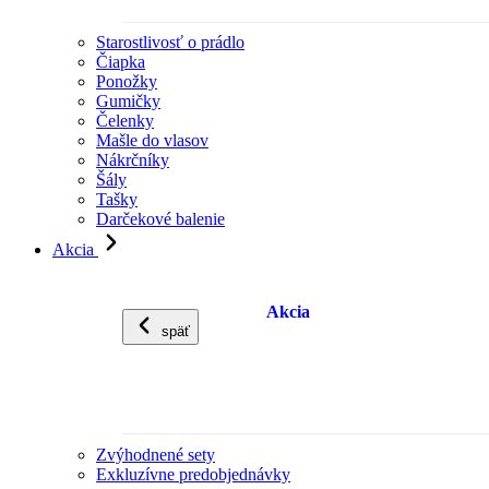
Starostlivosť o prádlo
Čiapka
Ponožky
Gumičky
Čelenky
Mašle do vlasov
Nákrčníky
Šály
Tašky
Darčekové balenie
Akcia
Akcia
späť
Zvýhodnené sety
Exkluzívne predobjednávky