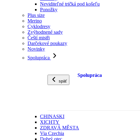
Neviditeľné tričká pod košeľu
Ponožky
Plus size
Merino
Cyklodresy
Zvýhodnené sady
Čeští mistři
Darčekové poukazy
Novinky
Spolupráca
Spolupráca
späť
CHINASKI
XICHTY
ZDRAVÁ MĚSTA
Via Czechia
Dobrý otec