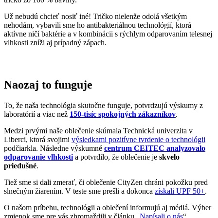
Už nebudú chcieť nosiť iné! Tričko nielenže odolá všetkým
nehodám, vybavili sme ho antibakteriálnou technológií, ktorá
aktívne ničí baktérie a v kombinácii s rýchlym odparovaním telesnej
vlhkosti zníži aj prípadný zápach.
Naozaj to funguje
To, že naša technológia skutočne funguje, potvrdzujú výskumy z
laboratórií a viac než
150-tisíc spokojných zákazníkov
.
Medzi prvými naše oblečenie skúmala Technická univerzita v
Liberci, ktorá svojimi
výsledkami pozitívne tvrdenie o technológii
podčiarkla. Následne výskumné
centrum CEITEC analyzovalo
odparovanie vlhkosti
a potvrdilo, že oblečenie je
skvelo
priedušné
.
Tiež sme si dali zmerať, či oblečenie CityZen chráni pokožku pred
slnečným žiarením. V teste sme prešli a dokonca
získali UPF 50+
.
O našom príbehu, technológii a oblečení informujú aj médiá. Výber
zmienok sme pre vás zhromaždili v článku „
Napísali o nás
“.