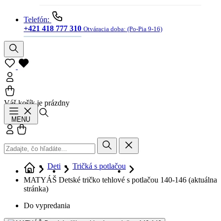
Telefón:
+421 418 777 310
Otváracia doba:
(Po-Pia 9-16)
Váš košík je prázdny
Hľadať
MENU
Prihlásiť sa
Košík
Deti
Tričká s potlačou
MATYÁŠ Detské tričko tehlové s potlačou 140-146
(aktuálna
stránka)
Do vypredania