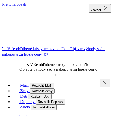
Přejít na obsah
Zavrieť
Zavrieť
Zavrieť
🚀 Vaše obľúbené kúsky teraz v balíčku. Objavte výhody sad a
nakupujte za lepšie ceny. 👉
🚀 Vaše obľúbené kúsky teraz v balíčku.
Objavte výhody sad a nakupujte za lepšie ceny.
👉
Muži
Rozbalit Muži
Ženy
Rozbalit Ženy
Deti
Rozbalit Deti
Doplnky
Rozbalit Doplnky
Akcia
Rozbalit Akcia