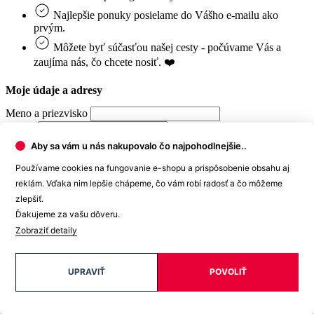
Najlepšie ponuky posielame do Vášho e-mailu ako
prvým.
Môžete byť súčasťou našej cesty - počúvame Vás a
zaujíma nás, čo chcete nosiť. ❤️
Moje údaje a adresy
Meno a priezvisko
E-mail
Heslo
Aby sa vám u nás nakupovalo čo najpohodlnejšie..
Používame cookies na fungovanie e-shopu a prispôsobenie obsahu aj
Telefón
reklám. Vďaka nim lepšie chápeme, čo vám robí radosť a čo môžeme
Dátum narodenia
zlepšiť.
Ďakujeme za vašu dôveru.
Fakturačné údaje
Zobraziť detaily
Štát
UPRAVIŤ
POVOLIŤ
Slovensko
Slovensko
Nemecko