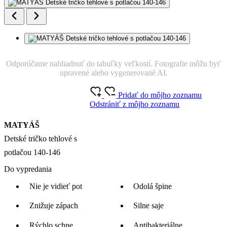
Odporúčame nahliadnuť do tabuľky veľkostí. Fotografie môžu byť
upravené alebo vygenerované AI.
Pridať do môjho zoznamu
Odstrániť z môjho zoznamu
MATYÁŠ
Detské tričko tehlové s
potlačou 140-146
Do vypredania
Nie je vidieť pot
Odolá špine
Znižuje zápach
Silne saje
Rýchlo schne
Antibakteriálne