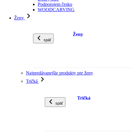
Podporujem česko
WOODCARVING
Ženy
Ženy
späť
Najpredávanejšie produkty pre ženy
Tričká
Tričká
späť