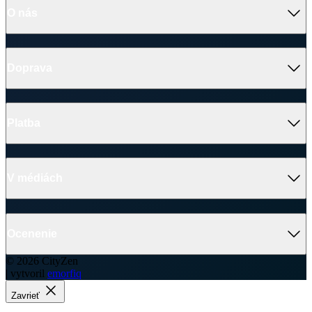
O nás
Doprava
Platba
V médiách
Ocenenie
© 2026 CityZen
| vytvoril
emorfiq
Zavrieť