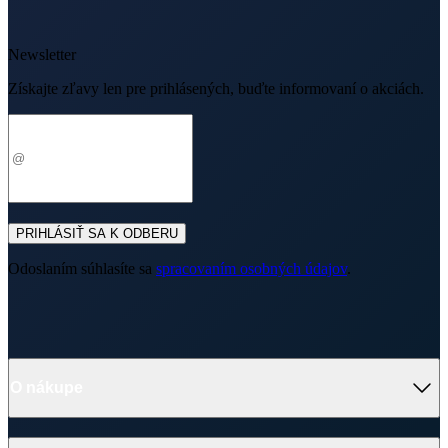
Newsletter
Získajte zľavy len pre prihlásených, buďte informovaní o akciách.
Váš e-mail
PRIHLÁSIŤ SA K ODBERU
Odoslaním súhlasíte sa
spracovaním osobných údajov
.
O nákupe