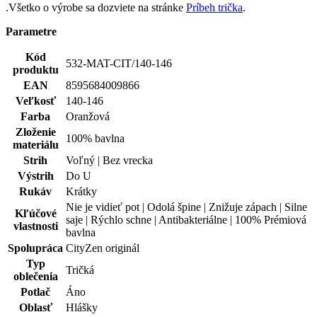
.Všetko o výrobe sa dozviete na stránke
Príbeh trička
.
Parametre
Kód
532-MAT-CIT/140-146
produktu
EAN
8595684009866
Veľkosť
140-146
Farba
Oranžová
Zloženie
100% bavlna
materiálu
Strih
Voľný | Bez vrecka
Výstrih
Do U
Rukáv
Krátky
Nie je vidieť pot | Odolá špine | Znižuje zápach | Silne
Kľúčové
saje | Rýchlo schne | Antibakteriálne | 100% Prémiová
vlastnosti
bavlna
Spolupráca
CityZen originál
Typ
Tričká
oblečenia
Potlač
Áno
Oblasť
Hlášky