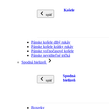
Košele
späť
Pánske košele dlhý rukáv
Pánske košele krátky rukáv
Pánske voľnočasové košele
Pánske neviditeľné tričká
Spodná bielizeň
Spodná
bielizeň
späť
Boxerky