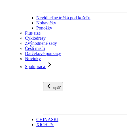
Neviditeľné tričká pod košeľu
Nohavičky
Ponožky
Plus size
Cyklodresy
Zvýhodnené sady
Čeští mistři
Darčekové poukazy
Novinky
Spolupráca
späť
CHINASKI
XICHTY