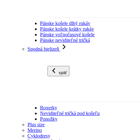
Pánske košele dlhý rukáv
Pánske košele krátky rukáv
Pánske voľnočasové košele
Pánske neviditeľné tričká
Spodná bielizeň
späť
Boxerky
Neviditeľné tričká pod košeľu
Ponožky
Plus size
Merino
Cyklodresy