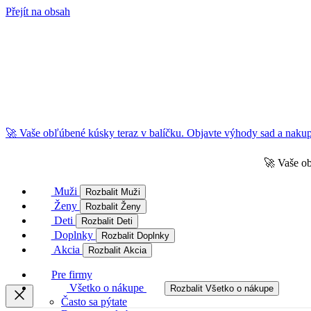
Přejít na obsah
🚀 Vaše obľúbené kúsky teraz v balíčku. Objavte výhody sad a nakupu
🚀 Vaše ob
Muži
Rozbalit Muži
Ženy
Rozbalit Ženy
Deti
Rozbalit Deti
Doplnky
Rozbalit Doplnky
Akcia
Rozbalit Akcia
Pre firmy
Všetko o nákupe
Rozbalit Všetko o nákupe
Často sa pýtate