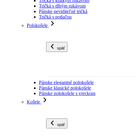
Tričká s krátkym rukávom
Tričká s dlhým rukávom
Pánske neviditeľné tričká
Tričká s potlačou
Polokošele
späť
Pánske elegantné polokošele
Pánske klasické polokošele
Pánske polokošele s vreckom
Košele
späť