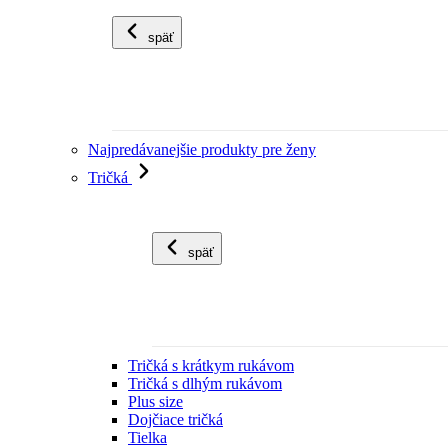
späť
Najpredávanejšie produkty pre ženy
Tričká
späť
Tričká s krátkym rukávom
Tričká s dlhým rukávom
Plus size
Dojčiace tričká
Tielka