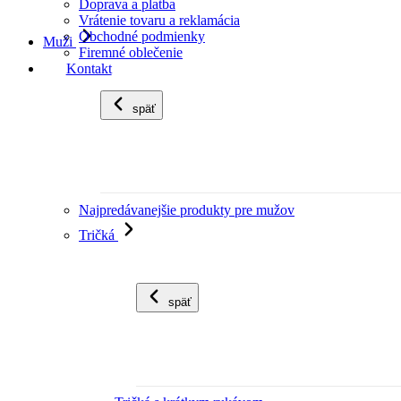
Doprava a platba
Vrátenie tovaru a reklamácia
Obchodné podmienky
Muži
Firemné oblečenie
Kontakt
späť
Najpredávanejšie produkty pre mužov
Tričká
späť