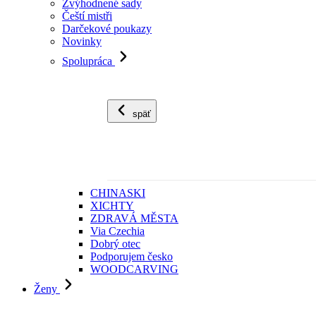
Zvýhodnené sady
Čeští mistři
Darčekové poukazy
Novinky
Spolupráca
späť
CHINASKI
XICHTY
ZDRAVÁ MĚSTA
Via Czechia
Dobrý otec
Podporujem česko
WOODCARVING
Ženy