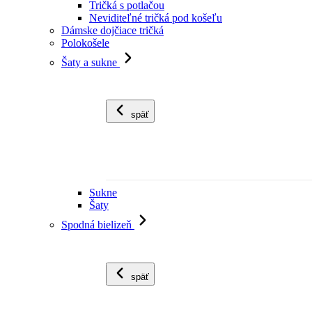
Tričká s potlačou
Neviditeľné tričká pod košeľu
Dámske dojčiace tričká
Polokošele
Šaty a sukne
späť
Sukne
Šaty
Spodná bielizeň
späť