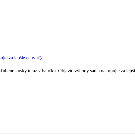
jte za lepšie ceny. 👉
ľúbené kúsky teraz v balíčku. Objavte výhody sad a nakupujte za lepš