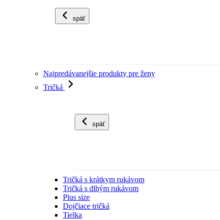
späť
Najpredávanejšie produkty pre ženy
Tričká
späť
Tričká s krátkym rukávom
Tričká s dlhým rukávom
Plus size
Dojčiace tričká
Tielka