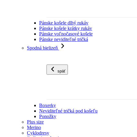
Pánske košele dlhý rukáv
Pánske košele krátky rukáv
Pánske voľnočasové košele
Pánske neviditeľné tričká
Spodná bielizeň
späť
Boxerky
Neviditeľné tričká pod košeľu
Ponožky
Plus size
Merino
Cyklodresy