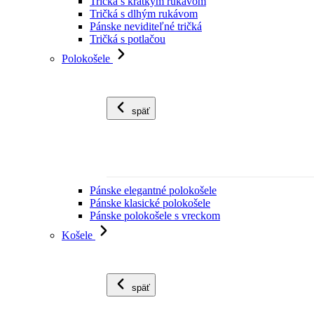
Tričká s krátkym rukávom
Tričká s dlhým rukávom
Pánske neviditeľné tričká
Tričká s potlačou
Polokošele
späť
Pánske elegantné polokošele
Pánske klasické polokošele
Pánske polokošele s vreckom
Košele
späť