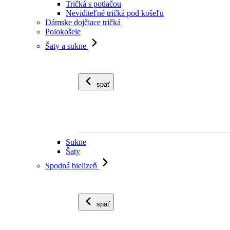
Tričká s potlačou
Neviditeľné tričká pod košeľu
Dámske dojčiace tričká
Polokošele
Šaty a sukne
späť
Sukne
Šaty
Spodná bielizeň
späť