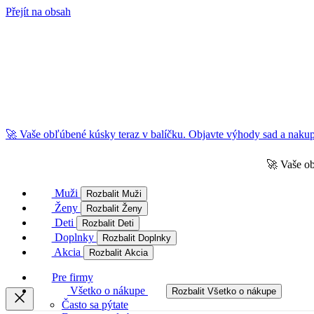
Přejít na obsah
🚀 Vaše obľúbené kúsky teraz v balíčku. Objavte výhody sad a nakupu
🚀 Vaše ob
Muži
Rozbalit Muži
Ženy
Rozbalit Ženy
Deti
Rozbalit Deti
Doplnky
Rozbalit Doplnky
Akcia
Rozbalit Akcia
Pre firmy
Všetko o nákupe
Rozbalit Všetko o nákupe
Často sa pýtate