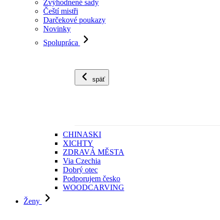
Zvýhodnené sady
Čeští mistři
Darčekové poukazy
Novinky
Spolupráca
späť
CHINASKI
XICHTY
ZDRAVÁ MĚSTA
Via Czechia
Dobrý otec
Podporujem česko
WOODCARVING
Ženy