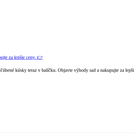
jte za lepšie ceny. 👉
ľúbené kúsky teraz v balíčku. Objavte výhody sad a nakupujte za lepš