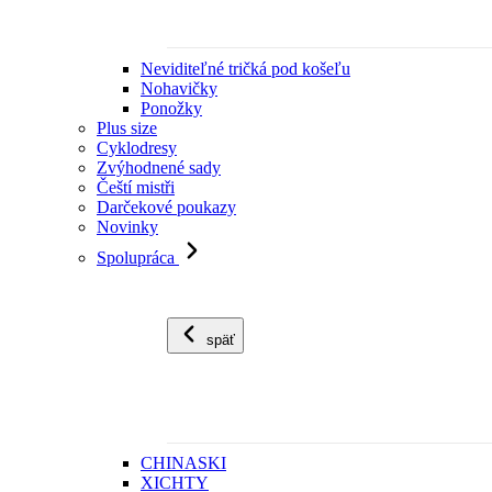
Neviditeľné tričká pod košeľu
Nohavičky
Ponožky
Plus size
Cyklodresy
Zvýhodnené sady
Čeští mistři
Darčekové poukazy
Novinky
Spolupráca
späť
CHINASKI
XICHTY