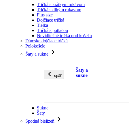
Tričká s krátkym rukávom
Tričká s dlhým rukávom
Plus size
Dojčiace tričká
Tielka
Tričká s potlačou
Neviditeľné tričká pod košeľu
Dámske dojčiace tričká
Polokošele
Šaty a sukne
Šaty a
sukne
späť
Sukne
Šaty
Spodná bielizeň