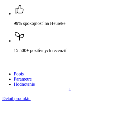
1
Detail produktu
FLORENCIA
Dámske tričko bordó 38
Cena
40,99 €
DO KOŠÍKA
Nevidieť pot a odolá špine
Unikátne a chytré vlastnosti, vďaka ktorým je naše oblečenie
jedinečné na trhu, zaisťuje technológia CityZen®.
Vonkajšia strana
odolá tekutinám a špine
, všetko z nej ihneď
strasiete alebo jemne zotriete.