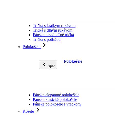
Tričká s krátkym rukávom
Tričká s dlhým rukávom
Pánske neviditeľné tričká
Tričká s potlačou
Polokošele
Polokošele
späť
Pánske elegantné polokošele
Pánske klasické polokošele
Pánske polokošele s vreckom
Košele