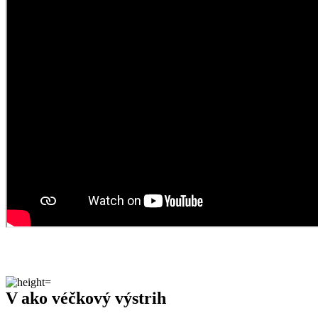
V ako véčkový výstrih
Veľmi očakávaný strih dámskeho trička s véčkovým výstrihom
zaujal svoje miesto v našom sortimente a teší sa veľkej obľúbenosti
u našich zákazníčok.
FLORENCIA je veľmi pohodlná vďaka prémiovej bavlne a
perfektne sedí na telo, čo zaisťuje prímes elastanu. Skvelo sa hodí na
každodenné nosenie, či už do práce, na doma, alebo na prechádzky.
Naozaj to funguje
To, že naša technológia skutočne funguje, potvrdzujú výskumy z
laboratórií a viac než
150-tisíc spokojných zákazníkov
.