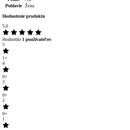
0×
2
0×
1
0×
100
%
Zákazníkov odporúča
Pridať hodnotenie
Tento produkt zatím nikdo nehodnotil.
Doprava zadarmo
od 80 €