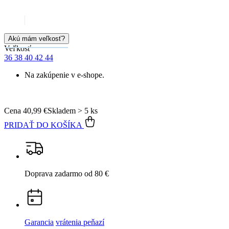
Doprava zadarmo
od 80 €
Garancia
vrátenia peňazí
99% spokojnosť
na Heureke
15 500+
pozitívnych recenzií
Popis
Parametre
Hodnotenie