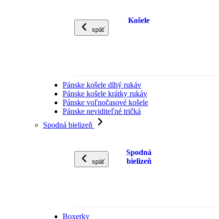
Košele
späť
Pánske košele dlhý rukáv
Pánske košele krátky rukáv
Pánske voľnočasové košele
Pánske neviditeľné tričká
Spodná bielizeň
Spodná
bielizeň
späť
Boxerky