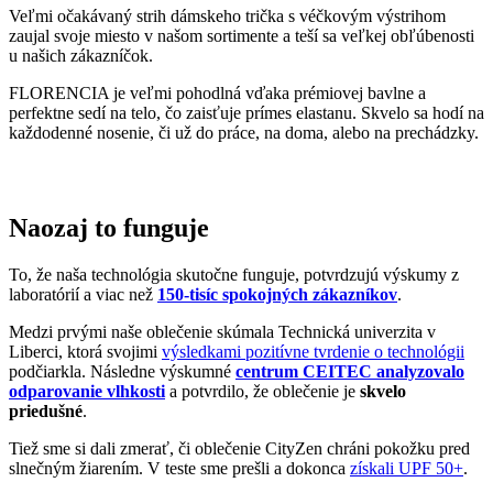
Medzi prvými naše oblečenie skúmala Technická univerzita v
Liberci, ktorá svojimi
výsledkami pozitívne tvrdenie o technológii
podčiarkla. Následne výskumné
centrum CEITEC analyzovalo
odparovanie vlhkosti
a potvrdilo, že oblečenie je
skvelo
priedušné
.
Tiež sme si dali zmerať, či oblečenie CityZen chráni pokožku pred
slnečným žiarením. V teste sme prešli a dokonca
získali UPF 50+
.
O našom príbehu, technológii a oblečení informujú aj médiá. Výber
zmienok sme pre vás zhromaždili v článku „
Napísali o nás
“.
Pridané hodnoty oblečenia
Všetko oblečenie CityZen
šijeme v Českej republike a na
Slovensku
.
Dávame si záležať na tom, aby sme všetko od prvej nitky vyrábali u
nás a podporovali tak miestny textilný priemysel. Zároveň máme
vďaka tomu možnosť dôkladne dohliadať na kvalitu a
dodržiavanie
ekologických postupov
vo výrobe.