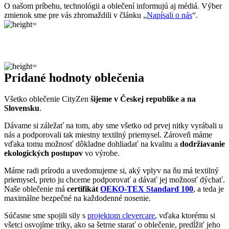
Máme radi prírodu a uvedomujeme si, aký vplyv na ňu má textilný
priemysel, preto ju chceme podporovať a dávať jej možnosť dýchať.
Naše oblečenie má
certifikát
OEKO-TEX Standard 100
, a teda je
maximálne bezpečné na každodenné nosenie.
Súčasne sme spojili sily s
projektom clevercare
, vďaka ktorému si
všetci osvojíme triky, ako sa šetrne starať o oblečenie, predĺžiť jeho
životnosť a uľaviť životnému prostrediu
.Všetko o výrobe sa dozviete na stránke
Príbeh trička
.
Parametre
Kód
512-FLO/38
produktu
EAN
8595684026214
Veľkosť
38
Farba
Bordó
Zloženie
95% bavlna, 5% elastan
materiálu
Strih
Na telo | Bez vrecka
Výstrih
Do V