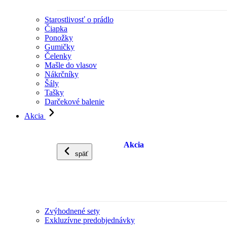
Starostlivosť o prádlo
Čiapka
Ponožky
Gumičky
Čelenky
Mašle do vlasov
Nákrčníky
Šály
Tašky
Darčekové balenie
Akcia
Akcia
späť
Zvýhodnené sety
Exkluzívne predobjednávky