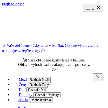
Přejít na obsah
Zavrieť
Zavrieť
Zavrieť
🚀 Vaše obľúbené kúsky teraz v balíčku. Objavte výhody sad a
nakupujte za lepšie ceny. 👉
🚀 Vaše obľúbené kúsky teraz v balíčku.
Objavte výhody sad a nakupujte za lepšie ceny.
👉
Muži
Rozbalit Muži
Ženy
Rozbalit Ženy
Deti
Rozbalit Deti
Doplnky
Rozbalit Doplnky
Akcia
Rozbalit Akcia