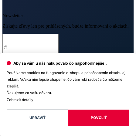
O nákupe
Výhody oblečenia CityZen
Partnerské predajne
O nás
Často sa pýtate
Doprava a platba
Aby sa vám u nás nakupovalo čo najpohodlnejšie..
Darčekové poukazy
Kontakt
Vrátenie tovaru a reklamácia
Blog
Používame cookies na fungovanie e-shopu a prispôsobenie obsahu aj
Doprava
Obchodné podmienky
Firemné oblečenie
reklám. Vďaka nim lepšie chápeme, čo vám robí radosť a čo môžeme
Ochrana súkromia
Pre B2B
zlepšiť.
Ako vyrábame chytré oblečenie
Ďakujeme za vašu dôveru.
Ako vzniklo české chytré oblečenie CityZen
Platba
Zobraziť detaily
UPRAVIŤ
POVOLIŤ
V médiách