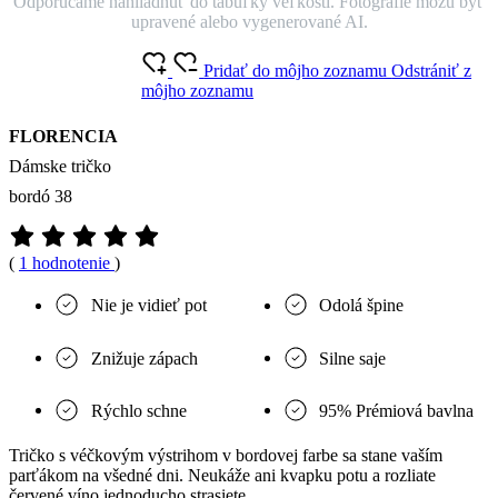
Odporúčame nahliadnuť do tabuľky veľkostí. Fotografie môžu byť
upravené alebo vygenerované AI.
Pridať do môjho zoznamu
Odstrániť z
môjho zoznamu
FLORENCIA
Dámske tričko
bordó 38
(
1 hodnotenie
)
Nie je vidieť pot
Odolá špine
Znižuje zápach
Silne saje
Rýchlo schne
95% Prémiová bavlna
Tričko s véčkovým výstrihom v bordovej farbe sa stane vaším
parťákom na všedné dni. Neukáže ani kvapku potu a rozliate
červené víno jednoducho strasiete.