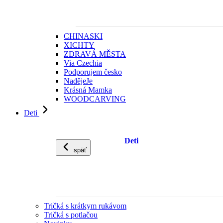
CHINASKI
XICHTY
ZDRAVÁ MĚSTA
Via Czechia
Podporujem česko
NadějeJe
Krásná Mamka
WOODCARVING
Deti
Deti
späť
Tričká s krátkym rukávom
Tričká s potlačou