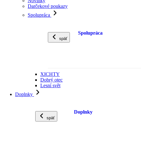
Novinky
Darčekové poukazy
Spolupráca
Spolupráca
späť
XICHTY
Dobrý otec
Lesní svět
Doplnky
Doplnky
späť