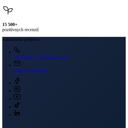
Newsletter
Získajte zľavy len pre prihlásených, buďte informovaní o akciách.
Váš e-mail
PRIHLÁSIŤ SA K ODBERU
Odoslaním súhlasíte sa
spracovaním osobných údajov
.