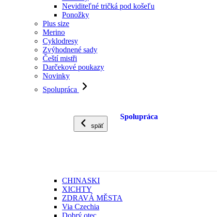
Neviditeľné tričká pod košeľu
Ponožky
Plus size
Merino
Cyklodresy
Zvýhodnené sady
Čeští mistři
Darčekové poukazy
Novinky
Spolupráca
Spolupráca
späť
CHINASKI
XICHTY
ZDRAVÁ MĚSTA
Via Czechia
Dobrý otec