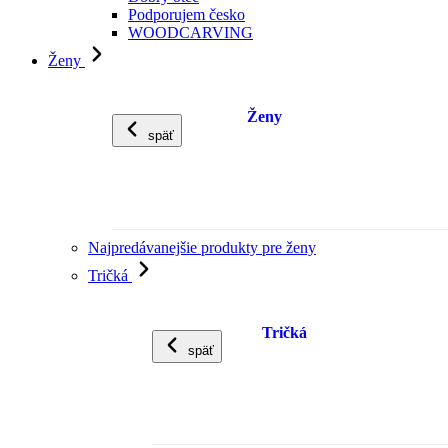
Podporujem česko
WOODCARVING
Ženy
Ženy
späť
Najpredávanejšie produkty pre ženy
Tričká
Tričká
späť