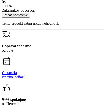
Garancia
vrátenia peňazí
99% spokojnosť
na Heureke
15 500+
pozitívnych recenzií
Zákaznícka podpora
+421 418 777 310
(Po-Pia 9-16)
dotazy@cityzen.sk