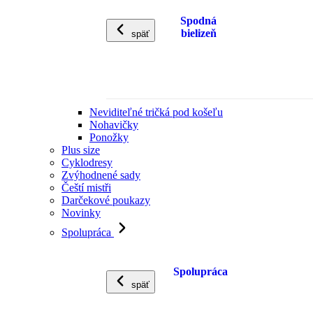
Spodná
bielizeň
späť
Neviditeľné tričká pod košeľu
Nohavičky
Ponožky
Plus size
Cyklodresy
Zvýhodnené sady
Čeští mistři
Darčekové poukazy
Novinky
Spolupráca
Spolupráca
späť