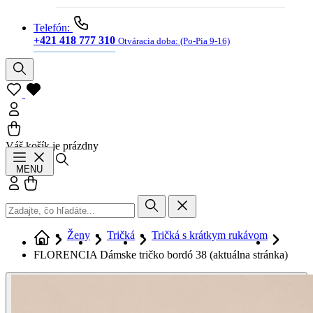
Telefón:
+421 418 777 310
Otváracia doba:
(Po-Pia 9-16)
Váš košík je prázdny
Hľadať
MENU
Prihlásiť sa
Košík
Ženy
Tričká
Tričká s krátkym rukávom
FLORENCIA Dámske tričko bordó 38
(aktuálna stránka)