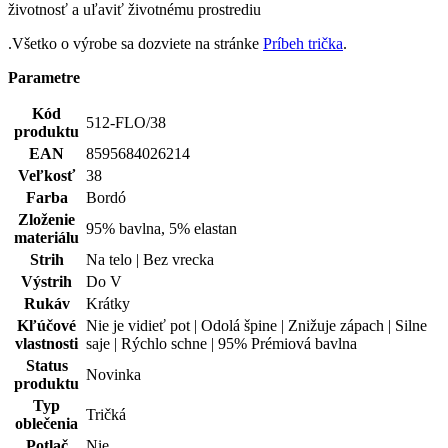
Rukáv
Krátky
Kľúčové
Nie je vidieť pot | Odolá špine | Znižuje zápach | Silne
vlastnosti
saje | Rýchlo schne | 95% Prémiová bavlna
Status
Novinka
produktu
Typ
Tričká
oblečenia
Potlač
Nie
Pohlavie
Žena
Hodnotenie produktu
5,0
Hodnotilo
1 používateľov
5
1×
4
0×
3