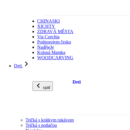
CHINASKI
XICHTY
ZDRAVÁ MĚSTA
Via Czechia
Podporujem česko
NadějeJe
Krásná Mamka
WOODCARVING
Deti
Deti
späť
Tričká s krátkym rukávom
Tričká s potlačou