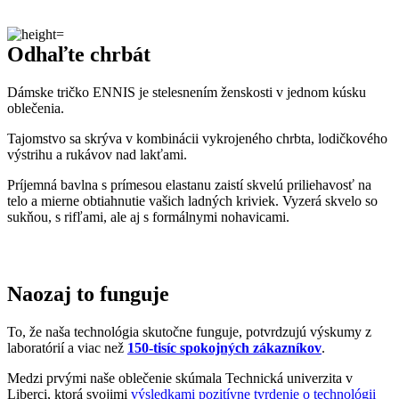
Odhaľte chrbát
Dámske tričko ENNIS je stelesnením ženskosti v jednom kúsku
oblečenia.
Tajomstvo sa skrýva v kombinácii vykrojeného chrbta, lodičkového
výstrihu a rukávov nad lakťami.
Príjemná bavlna s prímesou elastanu zaistí skvelú priliehavosť na
telo a mierne obtiahnutie vašich ladných kriviek. Vyzerá skvelo so
sukňou, s rifľami, ale aj s formálnymi nohavicami.
Naozaj to funguje
To, že naša technológia skutočne funguje, potvrdzujú výskumy z
laboratórií a viac než
150-tisíc spokojných zákazníkov
.
Medzi prvými naše oblečenie skúmala Technická univerzita v
Liberci, ktorá svojimi
výsledkami pozitívne tvrdenie o technológii