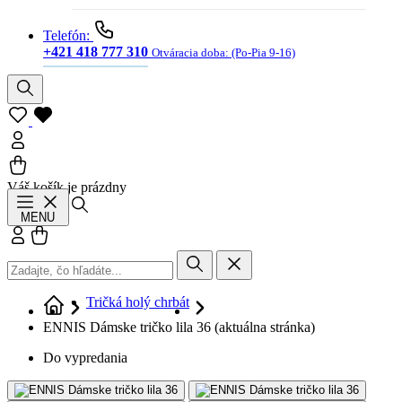
Telefón:
+421 418 777 310
Otváracia doba:
(Po-Pia 9-16)
Váš košík je prázdny
Hľadať
MENU
Prihlásiť sa
Košík
Tričká holý chrbát
ENNIS Dámske tričko lila 36
(aktuálna stránka)
Do vypredania