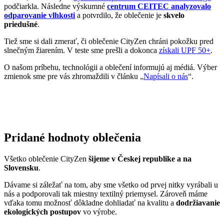
podčiarkla. Následne výskumné
centrum CEITEC analyzovalo
odparovanie vlhkosti
a potvrdilo, že oblečenie je
skvelo
priedušné
.
Tiež sme si dali zmerať, či oblečenie CityZen chráni pokožku pred
slnečným žiarením. V teste sme prešli a dokonca
získali UPF 50+
.
O našom príbehu, technológii a oblečení informujú aj médiá. Výber
zmienok sme pre vás zhromaždili v článku „
Napísali o nás
“.
Pridané hodnoty oblečenia
Všetko oblečenie CityZen
šijeme v Českej republike a na
Slovensku
.
Dávame si záležať na tom, aby sme všetko od prvej nitky vyrábali u
nás a podporovali tak miestny textilný priemysel. Zároveň máme
vďaka tomu možnosť dôkladne dohliadať na kvalitu a
dodržiavanie
ekologických postupov
vo výrobe.