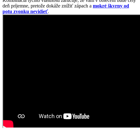
Kombinácia týchto vlastností zaručuje, že vám v oblečení bude celý
deň príjemne, pretože dokáže znížiť zápach a
mokré škvrny od
potu zvonku nevidieť
.