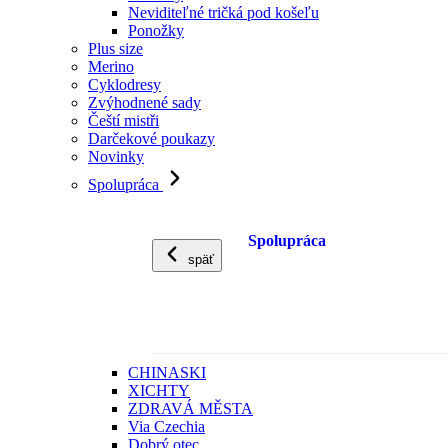
Neviditeľné tričká pod košeľu
Ponožky
Plus size
Merino
Cyklodresy
Zvýhodnené sady
Čeští mistři
Darčekové poukazy
Novinky
Spolupráca
Spolupráca
späť
CHINASKI
XICHTY
ZDRAVÁ MĚSTA
Via Czechia
Dobrý otec