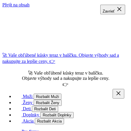
Přejít na obsah
Zavrieť
Zavrieť
Zavrieť
🚀 Vaše obľúbené kúsky teraz v balíčku. Objavte výhody sad a
nakupujte za lepšie ceny. 👉
🚀 Vaše obľúbené kúsky teraz v balíčku.
Objavte výhody sad a nakupujte za lepšie ceny.
👉
Muži
Rozbalit Muži
Ženy
Rozbalit Ženy
Deti
Rozbalit Deti
Doplnky
Rozbalit Doplnky
Akcia
Rozbalit Akcia