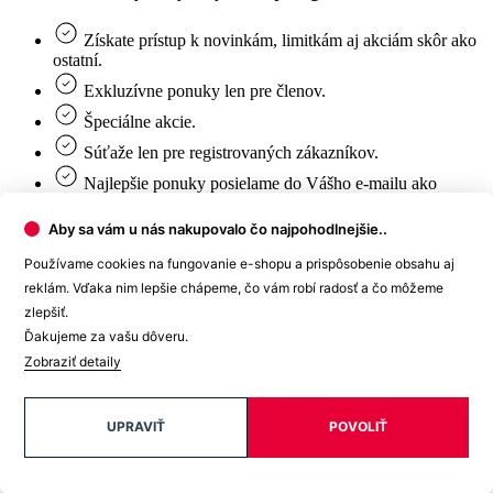
Získate prístup k novinkám, limitkám aj akciám skôr ako
ostatní.
Exkluzívne ponuky len pre členov.
Špeciálne akcie.
Súťaže len pre registrovaných zákazníkov.
Najlepšie ponuky posielame do Vášho e-mailu ako
prvým.
Aby sa vám u nás nakupovalo čo najpohodlnejšie..
Môžete byť súčasťou našej cesty - počúvame Vás a
zaujíma nás, čo chcete nosiť. ❤️
Používame cookies na fungovanie e-shopu a prispôsobenie obsahu aj
reklám. Vďaka nim lepšie chápeme, čo vám robí radosť a čo môžeme
Moje údaje a adresy
zlepšiť.
Meno a priezvisko
Ďakujeme za vašu dôveru.
E-mail
Zobraziť detaily
Heslo
UPRAVIŤ
POVOLIŤ
Telefón
Dátum narodenia