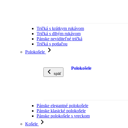
Tričká s krátkym rukávom
Tričká s dlhým rukávom
Pánske neviditeľné tričká
Tričká s potlačou
Polokošele
Polokošele
späť
Pánske elegantné polokošele
Pánske klasické polokošele
Pánske polokošele s vreckom
Košele