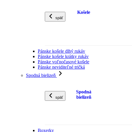
Košele
späť
Pánske košele dlhý rukáv
Pánske košele krátky rukáv
Pánske voľnočasové košele
Pánske neviditeľné tričká
Spodná bielizeň
Spodná
bielizeň
späť
Boxerky