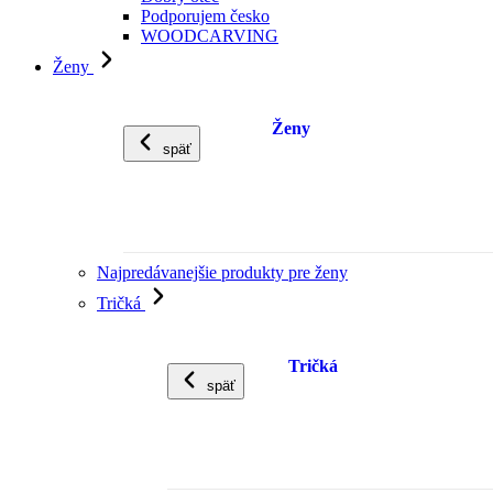
Podporujem česko
WOODCARVING
Ženy
Ženy
späť
Najpredávanejšie produkty pre ženy
Tričká
Tričká
späť