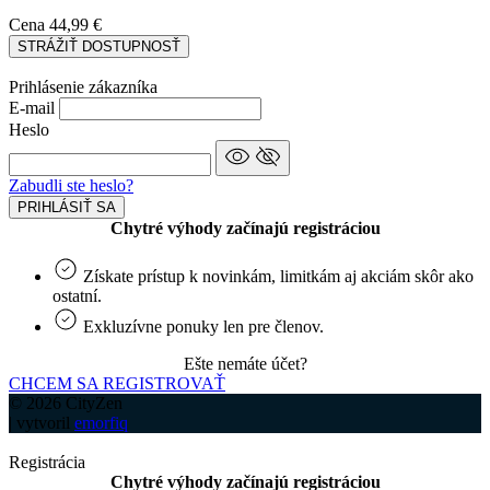
Cena
44,99 €
STRÁŽIŤ DOSTUPNOSŤ
Prihlásenie zákazníka
E-mail
Heslo
Zabudli ste heslo?
PRIHLÁSIŤ SA
Chytré výhody začínajú registráciou
Získate prístup k novinkám, limitkám aj akciám skôr ako
ostatní.
Exkluzívne ponuky len pre členov.
Ešte nemáte účet?
CHCEM SA REGISTROVAŤ
© 2026 CityZen
| vytvoril
emorfiq
Registrácia
Chytré výhody začínajú registráciou