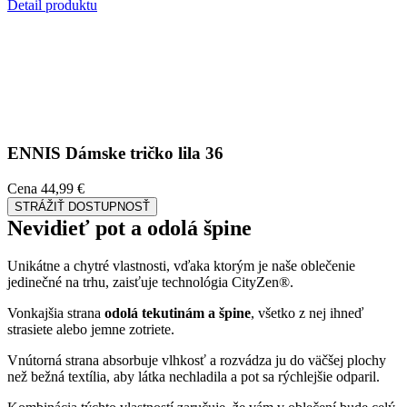
Detail produktu
ENNIS
Dámske tričko lila 36
Cena
44,99 €
STRÁŽIŤ DOSTUPNOSŤ
Nevidieť pot a odolá špine
Unikátne a chytré vlastnosti, vďaka ktorým je naše oblečenie
jedinečné na trhu, zaisťuje technológia CityZen®.
Vonkajšia strana
odolá tekutinám a špine
, všetko z nej ihneď
strasiete alebo jemne zotriete.
Vnútorná strana absorbuje vlhkosť a rozvádza ju do väčšej plochy
než bežná textília, aby látka nechladila a pot sa rýchlejšie odparil.