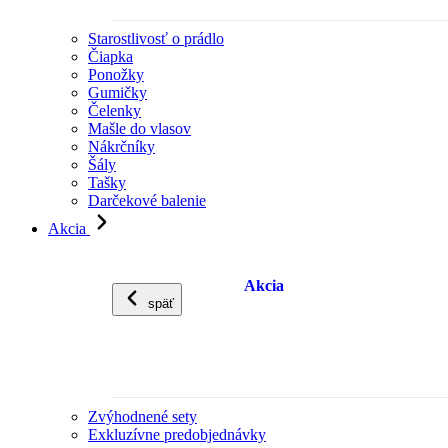
Starostlivosť o prádlo
Čiapka
Ponožky
Gumičky
Čelenky
Mašle do vlasov
Nákrčníky
Šály
Tašky
Darčekové balenie
Akcia
Akcia
späť
Zvýhodnené sety
Exkluzívne predobjednávky