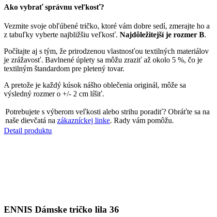
Ako vybrať správnu veľkosť?
Vezmite svoje obľúbené tričko, ktoré vám dobre sedí, zmerajte ho a
z tabuľky vyberte najbližšiu veľkosť.
Najdôležitejší je rozmer B
.
Počítajte aj s tým, že prirodzenou vlastnosťou textilných materiálov
je zrážavosť. Bavlnené úplety sa môžu zraziť až okolo 5 %, čo je
textilným štandardom pre pletený tovar.
A pretože je každý kúsok nášho oblečenia originál, môže sa
výsledný rozmer o +/- 2 cm líšiť.
Potrebujete s výberom veľkosti alebo strihu poradiť? Obráťte sa na
naše dievčatá na
zákazníckej linke
. Rady vám pomôžu.
Detail produktu
ENNIS
Dámske tričko lila 36