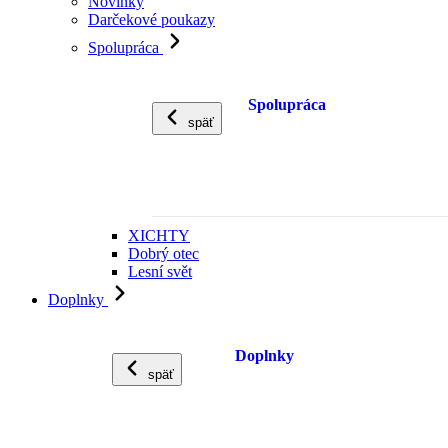
Novinky
Darčekové poukazy
Spolupráca
Spolupráca
späť
XICHTY
Dobrý otec
Lesní svět
Doplnky
Doplnky
späť