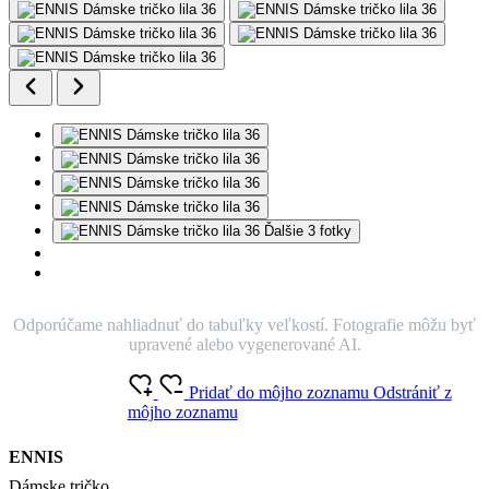
Ďalšie 3 fotky
Odporúčame nahliadnuť do tabuľky veľkostí. Fotografie môžu byť
upravené alebo vygenerované AI.
Pridať do môjho zoznamu
Odstrániť z
môjho zoznamu
ENNIS
Dámske tričko