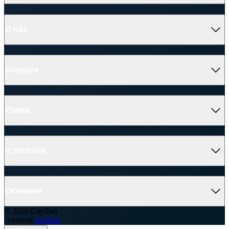
O nás
Doprava
Platba
V médiách
Ocenenie
© 2026 CityZen
| vytvoril
emorfiq