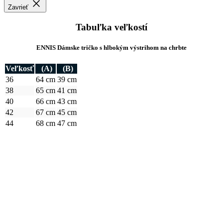
Zavrieť
Tabuľka veľkostí
ENNIS Dámske tričko s hlbokým výstrihom na chrbte
Veľkosť
(A)
(B)
36
64 cm
39 cm
38
65 cm
41 cm
40
66 cm
43 cm
42
67 cm
45 cm
44
68 cm
47 cm