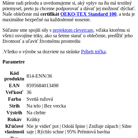
Máme radi prírodu a uvedomujeme si, aký vplyv na ňu má textilný
priemysel, preto ju chceme podporovať a dávať jej možnosť dýchať.
Naše oblečenie má
certifikát
OEKO-TEX Standard 100
, a teda je
maximálne bezpečné na každodenné nosenie.
Súčasne sme spojili sily s
projektom clevercare
, vďaka ktorému si
všetci osvojíme triky, ako sa šetrne starať o oblečenie, predĺžiť jeho
životnosť a uľaviť životnému prostrediu
.Všetko o výrobe sa dozviete na stránke
Príbeh trička
.
Parametre
Kód
814-ENN/36
produktu
EAN
8595684013498
Veľkosť
36
Farba
Svetlá ružová
Strih
Na telo | Bez vrecka
Výstrih
Na chrbte
Rukáv
Krátky
Kľúčové
Nie je vidieť pot | Odolá špine | Znižuje zápach | Silne
vlastnosti
saje | Rýchlo schne | 95% Prémiová bavlna