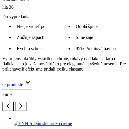
lila 36
Do vypredania
Nie je vidieť pot
Odolá špine
Znižuje zápach
Silne saje
Rýchlo schne
95% Prémiová bavlna
Vykrojený okrúhly výstrih na chrbte, rukávy nad lakeť a farba
fialiek … to je vaše nové tričko pre elegantné aj všedné nosenie. Pre
priliehavejší efekt sme pridali trošku elastanu.
O produkte
Farba