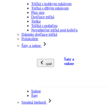
Tričká s krátkym rukávom
Tričká s dlhým rukávom
Plus size
Dojčiace tričká
Tielka
Tričká s potlačou
Neviditeľné tričká pod košeľu
Dámske dojčiace tričká
Polokošele
Šaty a sukne
Šaty a
sukne
späť
Sukne
Šaty
Spodná bielizeň