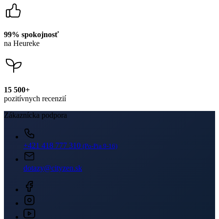
99% spokojnosť
na Heureke
15 500+
pozitívnych recenzií
Zákaznícka podpora
+421 418 777 310
(Po-Pia 9-16)
dotazy@cityzen.sk