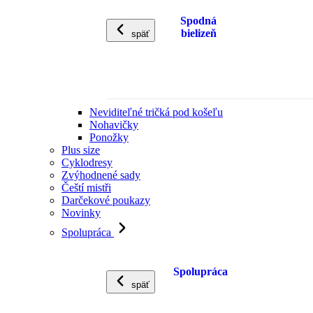
Spodná
bielizeň
späť
Neviditeľné tričká pod košeľu
Nohavičky
Ponožky
Plus size
Cyklodresy
Zvýhodnené sady
Čeští mistři
Darčekové poukazy
Novinky
Spolupráca
Spolupráca
späť