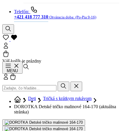
Telefón:
+421 418 777 310
Otváracia doba:
(Po-Pia 9-16)
Váš košík je prázdny
Hľadať
MENU
Prihlásiť sa
Košík
Deti
Tričká s krátkym rukávom
DOROTKA Detské tričko malinové 164-170
(aktuálna
stránka)