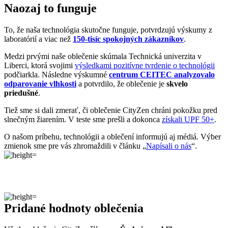
Naozaj to funguje
To, že naša technológia skutočne funguje, potvrdzujú výskumy z
laboratórií a viac než
150-tisíc spokojných zákazníkov
.
Medzi prvými naše oblečenie skúmala Technická univerzita v
Liberci, ktorá svojimi
výsledkami pozitívne tvrdenie o technológii
podčiarkla. Následne výskumné
centrum CEITEC analyzovalo
odparovanie vlhkosti
a potvrdilo, že oblečenie je
skvelo
priedušné
.
Tiež sme si dali zmerať, či oblečenie CityZen chráni pokožku pred
slnečným žiarením. V teste sme prešli a dokonca
získali UPF 50+
.
O našom príbehu, technológii a oblečení informujú aj médiá. Výber
zmienok sme pre vás zhromaždili v článku „
Napísali o nás
“.
Pridané hodnoty oblečenia