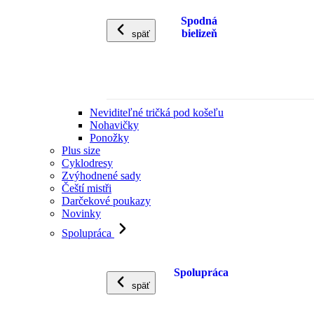
Spodná
bielizeň
späť
Neviditeľné tričká pod košeľu
Nohavičky
Ponožky
Plus size
Cyklodresy
Zvýhodnené sady
Čeští mistři
Darčekové poukazy
Novinky
Spolupráca
Spolupráca
späť