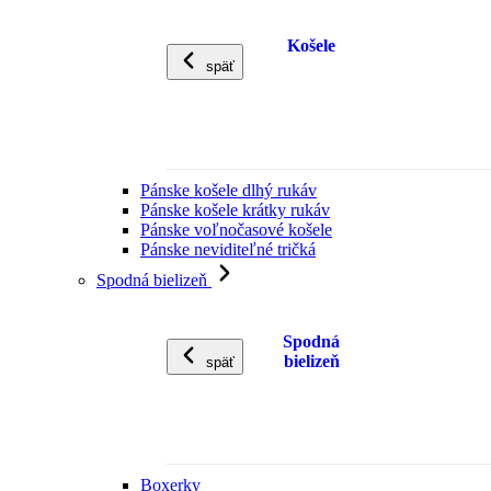
Košele
späť
Pánske košele dlhý rukáv
Pánske košele krátky rukáv
Pánske voľnočasové košele
Pánske neviditeľné tričká
Spodná bielizeň
Spodná
bielizeň
späť
Boxerky