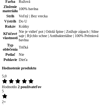
Farba
Ružová
Zloženie
100% bavlna
materiálu
Strih
Voľný | Bez vrecka
Výstrih
Do U
Rukáv
Krátky
Nie je vidieť pot | Odolá špine | Znižuje zápach | Silne
Kľúčové
saje | Rýchlo schne | Antibakteriálne | 100% Prémiová
vlastnosti
bavlna
Typ
Tričká
oblečenia
Potlač
Nie
Pohlavie
Dieťa
Hodnotenie produktu
5,0
Hodnotilo
2 používateľov
5
2×