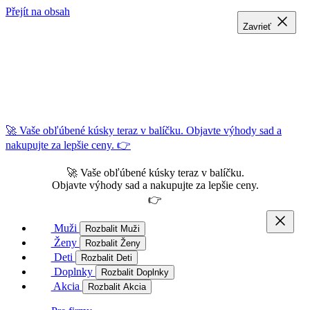
Přejít na obsah
Zavrieť
Zavrieť
Zavrieť
🚀 Vaše obľúbené kúsky teraz v balíčku. Objavte výhody sad a
nakupujte za lepšie ceny. 👉
🚀 Vaše obľúbené kúsky teraz v balíčku.
Objavte výhody sad a nakupujte za lepšie ceny.
👉
Muži
Rozbalit Muži
Ženy
Rozbalit Ženy
Deti
Rozbalit Deti
Doplnky
Rozbalit Doplnky
Akcia
Rozbalit Akcia