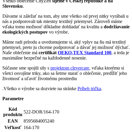
Všetko oblečenie CityZen
šijeme v Českej republike a na
Slovensku
.
Dávame si záležať na tom, aby sme všetko od prvej nitky vyrábali u
nás a podporovali tak miestny textilný priemysel. Zároveň máme
vďaka tomu možnosť dôkladne dohliadať na kvalitu a
dodržiavanie
ekologických postupov
vo výrobe.
Máme radi prírodu a uvedomujeme si, aký vplyv na ňu má textilný
priemysel, preto ju chceme podporovať a dávať jej možnosť dýchať.
Naše oblečenie má
certifikát
OEKO-TEX Standard 100
, a teda je
maximálne bezpečné na každodenné nosenie.
Súčasne sme spojili sily s
projektom clevercare
, vďaka ktorému si
všetci osvojíme triky, ako sa šetrne starať o oblečenie, predĺžiť jeho
životnosť a uľaviť životnému prostrediu
.Všetko o výrobe sa dozviete na stránke
Príbeh trička
.
Parametre
Kód
522-DOR/164-170
produktu
EAN
8595684005240
Veľkosť
164-170