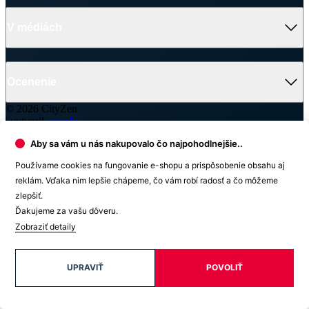
V médiách
Ocenenie
© 2026 CityZen
| vytvoril
emorfiq
Aby sa vám u nás nakupovalo čo najpohodlnejšie..
Zavrieť
Používame cookies na fungovanie e-shopu a prispôsobenie obsahu aj
Tabuľka veľkostí
reklám. Vďaka nim lepšie chápeme, čo vám robí radosť a čo môžeme
zlepšiť.
DOROTKA Detské tričko
Ďakujeme za vašu dôveru.
Zobraziť detaily
Veľkosť
(A)
(B)
128-134
52 cm
37 cm
140-146
56 cm
39 cm
UPRAVIŤ
POVOLIŤ
152-158
61 cm
43 cm
164-170
65 cm
45 cm