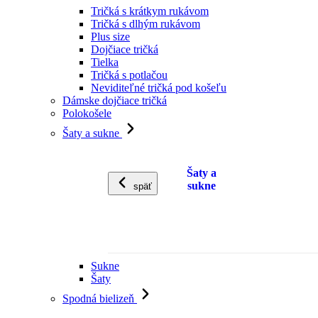
Tričká s krátkym rukávom
Tričká s dlhým rukávom
Plus size
Dojčiace tričká
Tielka
Tričká s potlačou
Neviditeľné tričká pod košeľu
Dámske dojčiace tričká
Polokošele
Šaty a sukne
Šaty a
sukne
späť
Sukne
Šaty
Spodná bielizeň