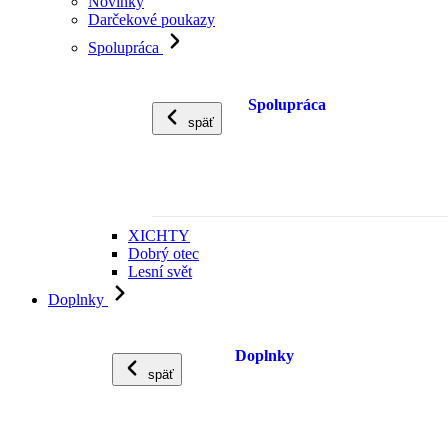
Novinky
Darčekové poukazy
Spolupráca
Spolupráca
späť
XICHTY
Dobrý otec
Lesní svět
Doplnky
Doplnky
späť