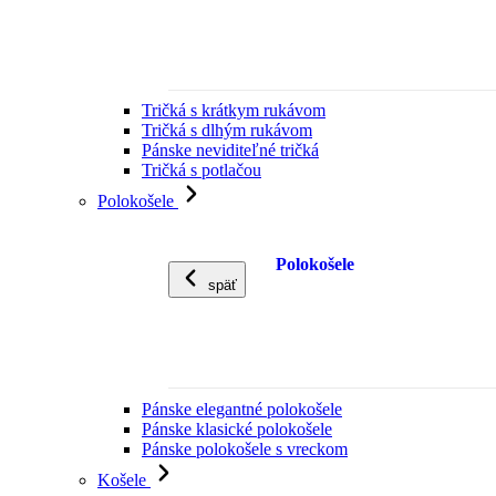
Tričká s krátkym rukávom
Tričká s dlhým rukávom
Pánske neviditeľné tričká
Tričká s potlačou
Polokošele
Polokošele
späť
Pánske elegantné polokošele
Pánske klasické polokošele
Pánske polokošele s vreckom
Košele