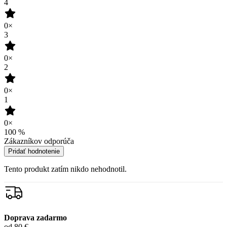
4
0×
3
0×
2
0×
1
0×
100
%
Zákazníkov odporúča
Pridať hodnotenie
Tento produkt zatím nikdo nehodnotil.
Doprava zadarmo
od 80 €