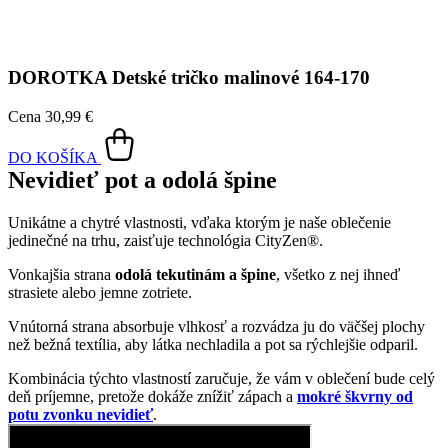
DOROTKA
Detské tričko malinové 164-170
Cena
30,99 €
DO KOŠÍKA
Nevidieť pot a odolá špine
Unikátne a chytré vlastnosti, vďaka ktorým je naše oblečenie
jedinečné na trhu, zaisťuje technológia CityZen®.
Vonkajšia strana
odolá tekutinám a špine
, všetko z nej ihneď
strasiete alebo jemne zotriete.
Vnútorná strana absorbuje vlhkosť a rozvádza ju do väčšej plochy
než bežná textília, aby látka nechladila a pot sa rýchlejšie odparil.
Kombinácia týchto vlastností zaručuje, že vám v oblečení bude celý
deň príjemne, pretože dokáže znížiť zápach a
mokré škvrny od
potu zvonku nevidieť
.