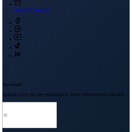
dotazy@cityzen.sk
Newsletter
Získajte zľavy len pre prihlásených, buďte informovaní o akciách.
Váš e-mail