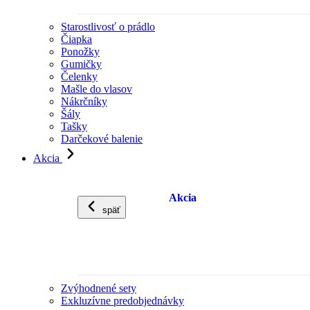
Starostlivosť o prádlo
Čiapka
Ponožky
Gumičky
Čelenky
Mašle do vlasov
Nákrčníky
Šály
Tašky
Darčekové balenie
Akcia
Akcia
späť
Zvýhodnené sety
Exkluzívne predobjednávky