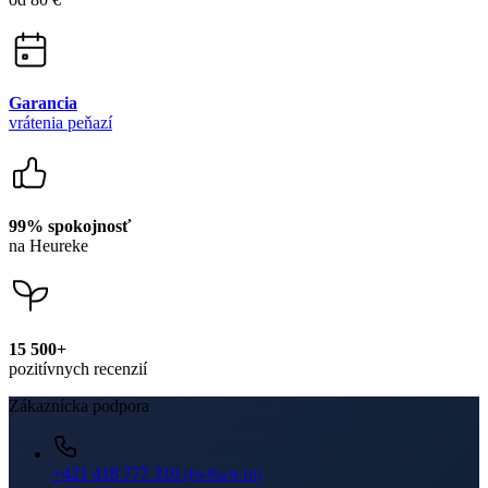
Garancia
vrátenia peňazí
99% spokojnosť
na Heureke
15 500+
pozitívnych recenzií
Zákaznícka podpora
+421 418 777 310
(Po-Pia 9-16)