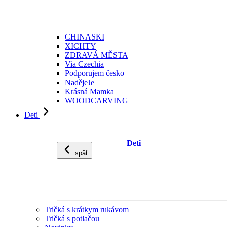
CHINASKI
XICHTY
ZDRAVÁ MĚSTA
Via Czechia
Podporujem česko
NadějeJe
Krásná Mamka
WOODCARVING
Deti
Deti
späť
Tričká s krátkym rukávom
Tričká s potlačou