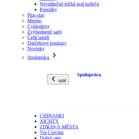
Neviditeľné tričká pod košeľu
Ponožky
Plus size
Merino
Cyklodresy
Zvýhodnené sady
Čeští mistři
Darčekové poukazy
Novinky
Spolupráca
Spolupráca
späť
CHINASKI
XICHTY
ZDRAVÁ MĚSTA
Via Czechia
Dobrý otec