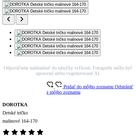
Odporúčame nahliadnuť do tabuľky veľkostí. Fotografie môžu byť
upravené alebo vygenerované AI.
Pridať do môjho zoznamu
Odstrániť
z môjho zoznamu
DOROTKA
Detské tričko
malinové 164-170