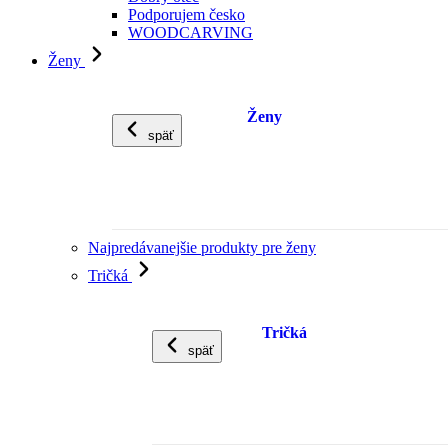
Podporujem česko
WOODCARVING
Ženy
Ženy
späť
Najpredávanejšie produkty pre ženy
Tričká
Tričká
späť