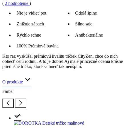
(
2 hodnotenie
)
Nie je vidieť pot
Odolá špine
Znižuje zápach
Silne saje
Rýchlo schne
Antibakteriálne
100% Prémiová bavlna
Kto raz vyskúšal prémiovú kvalitu tričiek CityZen, chce do nich
obliecť celú rodinu. A to je dobre! Aj malé princezné ocenia krásne
priedušné tričko, ktoré sa hneď tak neušpiní.
O produkte
Farba