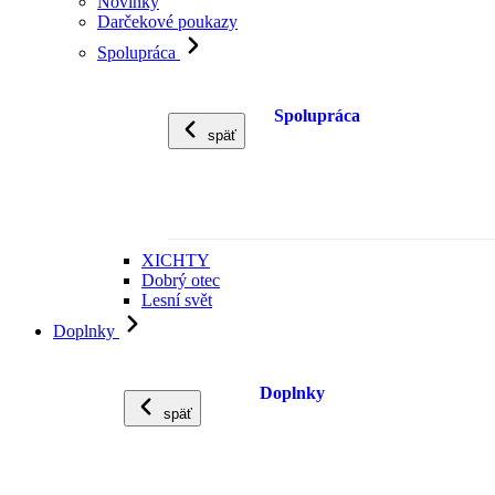
Novinky
Darčekové poukazy
Spolupráca
Spolupráca
späť
XICHTY
Dobrý otec
Lesní svět
Doplnky
Doplnky
späť