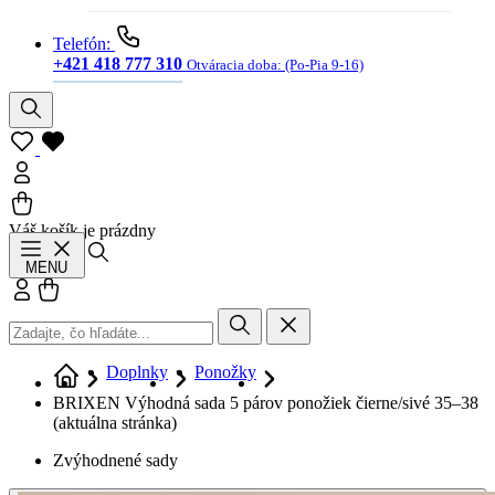
Telefón:
+421 418 777 310
Otváracia doba:
(Po-Pia 9-16)
Váš košík je prázdny
Hľadať
MENU
Prihlásiť sa
Košík
Doplnky
Ponožky
BRIXEN Výhodná sada 5 párov ponožiek čierne/sivé 35–38
(aktuálna stránka)
Zvýhodnené sady