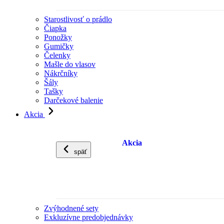
Starostlivosť o prádlo
Čiapka
Ponožky
Gumičky
Čelenky
Mašle do vlasov
Nákrčníky
Šály
Tašky
Darčekové balenie
Akcia
Akcia
späť
Zvýhodnené sety
Exkluzívne predobjednávky