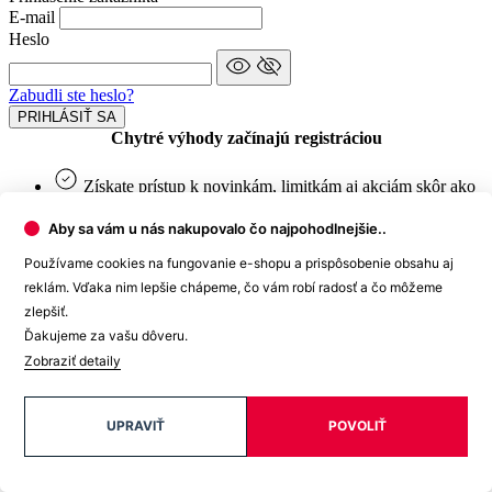
E-mail
Heslo
Zabudli ste heslo?
PRIHLÁSIŤ SA
Chytré výhody začínajú registráciou
Získate prístup k novinkám, limitkám aj akciám skôr ako
ostatní.
Exkluzívne ponuky len pre členov.
Aby sa vám u nás nakupovalo čo najpohodlnejšie..
Používame cookies na fungovanie e-shopu a prispôsobenie obsahu aj
Ešte nemáte účet?
CHCEM SA REGISTROVAŤ
reklám. Vďaka nim lepšie chápeme, čo vám robí radosť a čo môžeme
© 2026 CityZen
zlepšiť.
| vytvoril
emorfiq
Ďakujeme za vašu dôveru.
Zobraziť detaily
UPRAVIŤ
POVOLIŤ
Registrácia
Chytré výhody začínajú registráciou