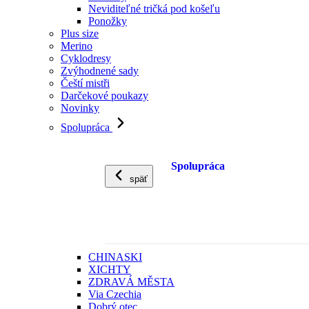
Neviditeľné tričká pod košeľu
Ponožky
Plus size
Merino
Cyklodresy
Zvýhodnené sady
Čeští mistři
Darčekové poukazy
Novinky
Spolupráca
Spolupráca
späť
CHINASKI
XICHTY
ZDRAVÁ MĚSTA
Via Czechia
Dobrý otec