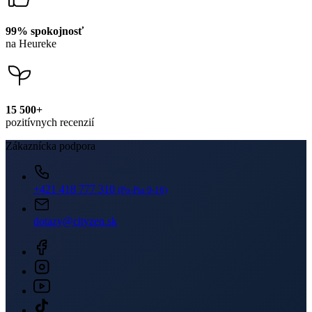
99% spokojnosť
na Heureke
15 500+
pozitívnych recenzií
Zákaznícka podpora
+421 418 777 310
(Po-Pia 9-16)
dotazy@cityzen.sk