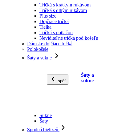
Tričká s krátkym rukávom
Tričká s dlhým rukávom
Plus size
Dojčiace tričká
Tielka
Tričká s potlačou
Neviditeľné tričká pod košeľu
Dámske dojčiace tričká
Polokošele
Šaty a sukne
Šaty a
sukne
späť
Sukne
Šaty
Spodná bielizeň