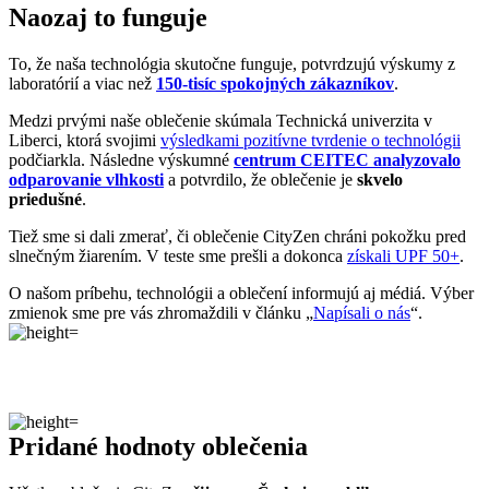
Naozaj to funguje
To, že naša technológia skutočne funguje, potvrdzujú výskumy z
laboratórií a viac než
150-tisíc spokojných zákazníkov
.
Medzi prvými naše oblečenie skúmala Technická univerzita v
Liberci, ktorá svojimi
výsledkami pozitívne tvrdenie o technológii
podčiarkla. Následne výskumné
centrum CEITEC analyzovalo
odparovanie vlhkosti
a potvrdilo, že oblečenie je
skvelo
priedušné
.
Tiež sme si dali zmerať, či oblečenie CityZen chráni pokožku pred
slnečným žiarením. V teste sme prešli a dokonca
získali UPF 50+
.
O našom príbehu, technológii a oblečení informujú aj médiá. Výber
zmienok sme pre vás zhromaždili v článku „
Napísali o nás
“.
Pridané hodnoty oblečenia
Všetko oblečenie CityZen
šijeme v Českej republike a na