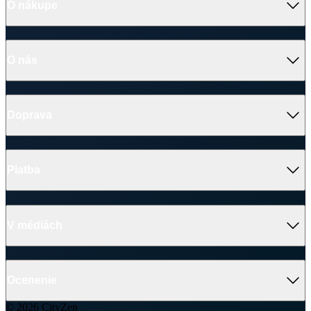
Výhody oblečenia CityZen
Partnerské predajne
O nás
Často sa pýtate
Doprava a platba
Darčekové poukazy
Kontakt
Vrátenie tovaru a reklamácia
Blog
Doprava
Obchodné podmienky
Firemné oblečenie
Ochrana súkromia
Pre B2B
Ako vyrábame chytré oblečenie
Ako vzniklo české chytré oblečenie CityZen
Platba
V médiách
Ocenenie
© 2026 CityZen