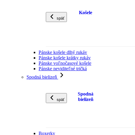
Košele
späť
Pánske košele dlhý rukáv
Pánske košele krátky rukáv
Pánske voľnočasové košele
Pánske neviditeľné tričká
Spodná bielizeň
Spodná
bielizeň
späť
Boxerky