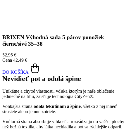
BRIXEN
Výhodná sada 5 párov ponožiek
čierne/sivé 35–38
52,95 €
Cena
42,49 €
DO KOŠÍKA
Nevidieť pot a odolá špine
Unikátne a chytré vlastnosti, vďaka ktorým je naše oblečenie
jedinečné na trhu, zaisťuje technológia CityZen®.
Vonkajšia strana
odolá tekutinám a špine
, všetko z nej ihneď
strasiete alebo jemne zotriete.
Vnútorná strana absorbuje vlhkosť a rozvádza ju do väčšej plochy
než bežná textília, aby látka nechladila a pot sa rýchlejšie odparil.