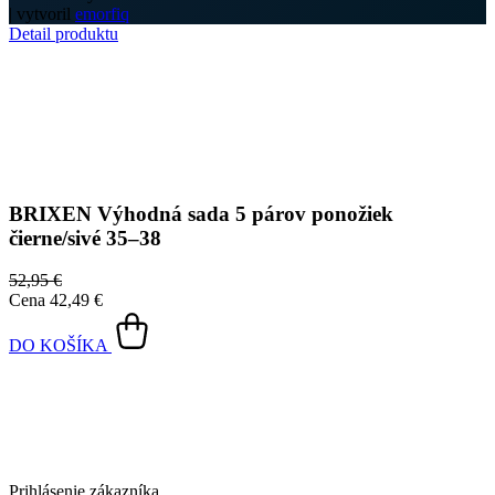
| vytvoril
emorfiq
Detail produktu
BRIXEN
Výhodná sada 5 párov ponožiek
čierne/sivé 35–38
52,95 €
Cena
42,49 €
DO KOŠÍKA
Prihlásenie zákazníka