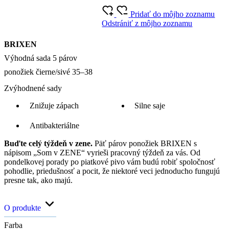
Pridať do môjho zoznamu
Odstrániť z môjho zoznamu
BRIXEN
Výhodná sada 5 párov
ponožiek čierne/sivé 35–38
Zvýhodnené sady
Znižuje zápach
Silne saje
Antibakteriálne
Buďte celý týždeň v zene.
Päť párov ponožiek BRIXEN s
nápisom „Som v ZENE“ vyrieši pracovný týždeň za vás. Od
pondelkovej porady po piatkové pivo vám budú robiť spoločnosť
pohodlie, priedušnosť a pocit, že niektoré veci jednoducho fungujú
presne tak, ako majú.
O produkte
Farba