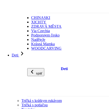
CHINASKI
XICHTY
ZDRAVÁ MĚSTA
Via Czechia
Podporujem česko
NadějeJe
Krásná Mamka
WOODCARVING
Deti
Deti
späť
Tričká s krátkym rukávom
Tričká s potlačou