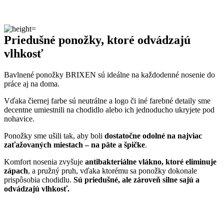
Priedušné ponožky, ktoré odvádzajú
vlhkosť
Bavlnené ponožky BRIXEN sú ideálne na každodenné nosenie do
práce aj na doma.
Vďaka čiernej farbe sú neutrálne a logo či iné farebné detaily sme
decentne umiestnili na chodidlo alebo ich jednoducho ukryjete pod
nohavice.
Ponožky sme ušili tak, aby boli
dostatočne odolné na najviac
zaťažovaných miestach – na päte a špičke
.
Komfort nosenia zvyšuje
antibakteriálne vlákno, ktoré eliminuje
zápac
h
, a pružný pruh, vďaka ktorému sa ponožky dokonale
prispôsobia chodidlu.
Sú priedušné, ale zároveň silne sajú a
odvádzajú vlhkosť.