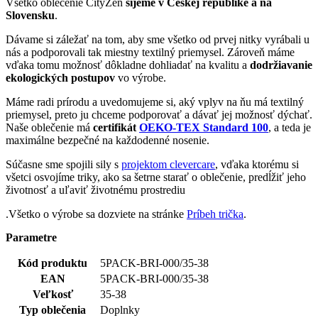
Slovensku
.
Dávame si záležať na tom, aby sme všetko od prvej nitky vyrábali u
nás a podporovali tak miestny textilný priemysel. Zároveň máme
vďaka tomu možnosť dôkladne dohliadať na kvalitu a
dodržiavanie
ekologických postupov
vo výrobe.
Máme radi prírodu a uvedomujeme si, aký vplyv na ňu má textilný
priemysel, preto ju chceme podporovať a dávať jej možnosť dýchať.
Naše oblečenie má
certifikát
OEKO-TEX Standard 100
, a teda je
maximálne bezpečné na každodenné nosenie.
Súčasne sme spojili sily s
projektom clevercare
, vďaka ktorému si
všetci osvojíme triky, ako sa šetrne starať o oblečenie, predĺžiť jeho
životnosť a uľaviť životnému prostrediu
.Všetko o výrobe sa dozviete na stránke
Príbeh trička
.
Parametre
Kód produktu
5PACK-BRI-000/35-38
EAN
5PACK-BRI-000/35-38
Veľkosť
35-38
Typ oblečenia
Doplnky