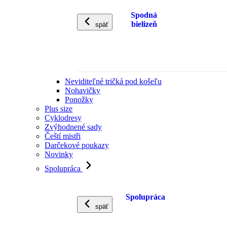
Spodná
bielizeň
späť
Neviditeľné tričká pod košeľu
Nohavičky
Ponožky
Plus size
Cyklodresy
Zvýhodnené sady
Čeští mistři
Darčekové poukazy
Novinky
Spolupráca
Spolupráca
späť