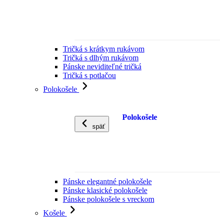
Tričká s krátkym rukávom
Tričká s dlhým rukávom
Pánske neviditeľné tričká
Tričká s potlačou
Polokošele
Polokošele
späť
Pánske elegantné polokošele
Pánske klasické polokošele
Pánske polokošele s vreckom
Košele