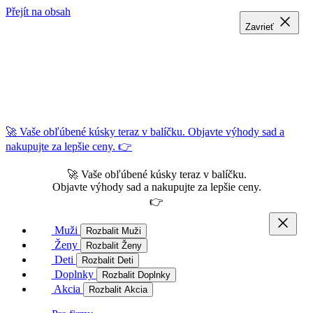
Přejít na obsah
Zavrieť
Zavrieť
Zavrieť
🚀 Vaše obľúbené kúsky teraz v balíčku. Objavte výhody sad a
nakupujte za lepšie ceny. 👉
🚀 Vaše obľúbené kúsky teraz v balíčku.
Objavte výhody sad a nakupujte za lepšie ceny.
👉
Muži
Rozbalit Muži
Ženy
Rozbalit Ženy
Deti
Rozbalit Deti
Doplnky
Rozbalit Doplnky
Akcia
Rozbalit Akcia