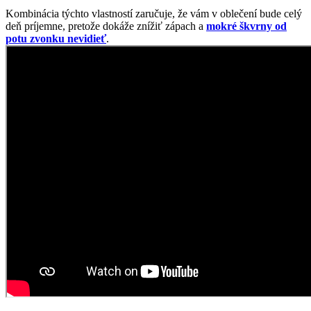
Kombinácia týchto vlastností zaručuje, že vám v oblečení bude celý
deň príjemne, pretože dokáže znížiť zápach a
mokré škvrny od
potu zvonku nevidieť
.