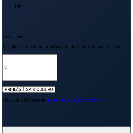
Newsletter
Získajte zľavy len pre prihlásených, buďte informovaní o akciách.
Váš e-mail
PRIHLÁSIŤ SA K ODBERU
Odoslaním súhlasíte sa
spracovaním osobných údajov
.
O nákupe