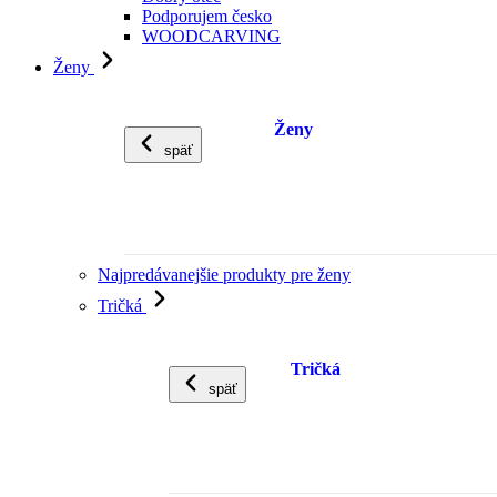
Podporujem česko
WOODCARVING
Ženy
Ženy
späť
Najpredávanejšie produkty pre ženy
Tričká
Tričká
späť