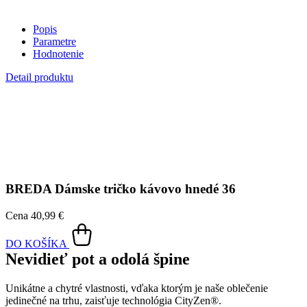
BREDA
Dámske tričko kávovo hnedé 36
Cena
40,99 €
DO KOŠÍKA
Nevidieť pot a odolá špine
Unikátne a chytré vlastnosti, vďaka ktorým je naše oblečenie
jedinečné na trhu, zaisťuje technológia CityZen®.
Vonkajšia strana
odolá tekutinám a špine
, všetko z nej ihneď
strasiete alebo jemne zotriete.
Vnútorná strana absorbuje vlhkosť a rozvádza ju do väčšej plochy
než bežná textília, aby látka nechladila a pot sa rýchlejšie odparil.
Kombinácia týchto vlastností zaručuje, že vám v oblečení bude celý
deň príjemne, pretože dokáže znížiť zápach a
mokré škvrny od