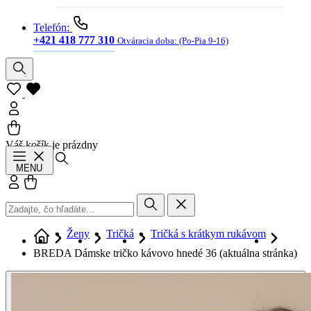
Telefón:
+421 418 777 310
Otváracia doba:
(Po-Pia 9-16)
Váš košík je prázdny
Hľadať
MENU
Prihlásiť sa
Košík
Ženy
Tričká
Tričká s krátkym rukávom
BREDA Dámske tričko kávovo hnedé 36
(aktuálna stránka)