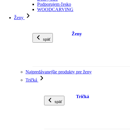
Podporujem česko
WOODCARVING
Ženy
Ženy
späť
Najpredávanejšie produkty pre ženy
Tričká
Tričká
späť