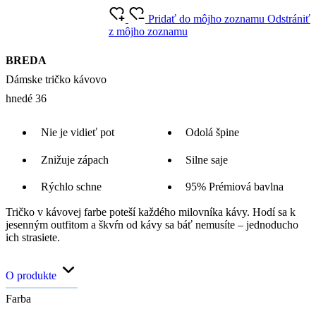
Pridať do môjho zoznamu
Odstrániť
z môjho zoznamu
BREDA
Dámske tričko kávovo
hnedé 36
Nie je vidieť pot
Odolá špine
Znižuje zápach
Silne saje
Rýchlo schne
95% Prémiová bavlna
Tričko v kávovej farbe poteší každého milovníka kávy. Hodí sa k
jesenným outfitom a škvŕn od kávy sa báť nemusíte – jednoducho
ich strasiete.
O produkte
Farba