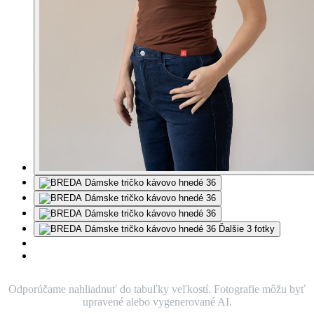
Ďalšie 3 fotky
Odporúčame nahliadnuť do tabuľky veľkostí. Fotografie môžu byť
upravené alebo vygenerované AI.