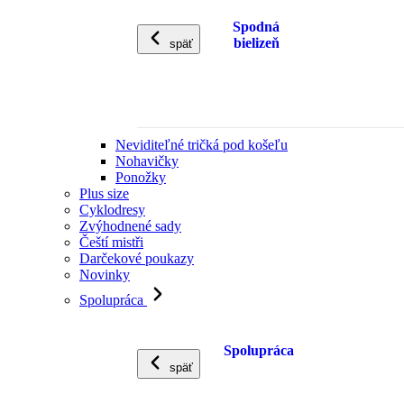
Spodná
bielizeň
späť
Neviditeľné tričká pod košeľu
Nohavičky
Ponožky
Plus size
Cyklodresy
Zvýhodnené sady
Čeští mistři
Darčekové poukazy
Novinky
Spolupráca
Spolupráca
späť