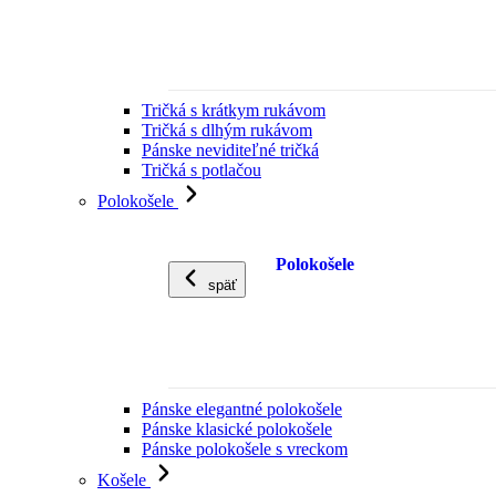
Tričká s krátkym rukávom
Tričká s dlhým rukávom
Pánske neviditeľné tričká
Tričká s potlačou
Polokošele
Polokošele
späť
Pánske elegantné polokošele
Pánske klasické polokošele
Pánske polokošele s vreckom
Košele