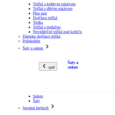
Tričká s krátkym rukávom
Tričká s dlhým rukávom
Plus size
Dojčiace tričká
Tielka
Tričká s potlačou
Neviditeľné tričká pod košeľu
Dámske dojčiace tričká
Polokošele
Šaty a sukne
Šaty a
sukne
späť
Sukne
Šaty
Spodná bielizeň