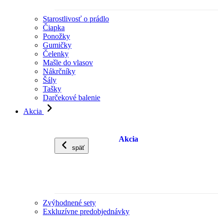
Starostlivosť o prádlo
Čiapka
Ponožky
Gumičky
Čelenky
Mašle do vlasov
Nákrčníky
Šály
Tašky
Darčekové balenie
Akcia
Akcia
späť
Zvýhodnené sety
Exkluzívne predobjednávky