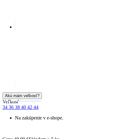
Akú mám veľkosť?
Veľkosť
34
36
38
40
42
44
Na zakúpenie v e-shope.
Cena
40,99 €
Skladem > 5 ks
PRIDAŤ DO KOŠÍKA
Doprava zadarmo
od 80 €