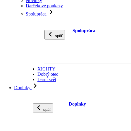
Novinky
Darčekové poukazy
Spolupráca
Spolupráca
späť
XICHTY
Dobrý otec
Lesní svět
Doplnky
Doplnky
späť