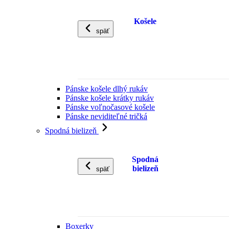
Košele
späť
Pánske košele dlhý rukáv
Pánske košele krátky rukáv
Pánske voľnočasové košele
Pánske neviditeľné tričká
Spodná bielizeň
Spodná
bielizeň
späť
Boxerky