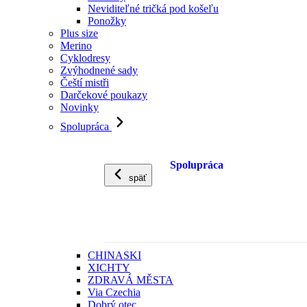
Neviditeľné tričká pod košeľu
Ponožky
Plus size
Merino
Cyklodresy
Zvýhodnené sady
Čeští mistři
Darčekové poukazy
Novinky
Spolupráca
Spolupráca
späť
CHINASKI
XICHTY
ZDRAVÁ MĚSTA
Via Czechia
Dobrý otec