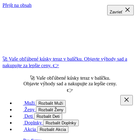
Přejít na obsah
Zavrieť
Zavrieť
Zavrieť
🚀 Vaše obľúbené kúsky teraz v balíčku. Objavte výhody sad a
nakupujte za lepšie ceny. 👉
🚀 Vaše obľúbené kúsky teraz v balíčku.
Objavte výhody sad a nakupujte za lepšie ceny.
👉
Muži
Rozbalit Muži
Ženy
Rozbalit Ženy
Deti
Rozbalit Deti
Doplnky
Rozbalit Doplnky
Akcia
Rozbalit Akcia