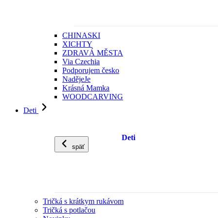
CHINASKI
XICHTY
ZDRAVÁ MĚSTA
Via Czechia
Podporujem česko
NadějeJe
Krásná Mamka
WOODCARVING
Deti
Deti
späť
Tričká s krátkym rukávom
Tričká s potlačou