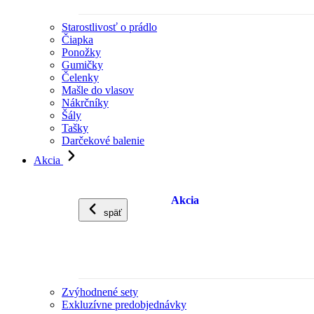
Starostlivosť o prádlo
Čiapka
Ponožky
Gumičky
Čelenky
Mašle do vlasov
Nákrčníky
Šály
Tašky
Darčekové balenie
Akcia
Akcia
späť
Zvýhodnené sety
Exkluzívne predobjednávky