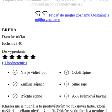
upravené alebo vygenerované AI.
Pridať do môjho zoznamu
Odstrániť z
môjho zoznamu
BREDA
Dámske tričko
fuchsiová 40
Do vypredania
(
1 hodnotenie
)
Nie je vidieť pot
Odolá špine
Znižuje zápach
Silne saje
Rýchlo schne
95% Prémiová bavlna
Klasika nie je nudná, a to predovšetkým vo fuksiovej farbe, ktorá
rozžiari aj celkom obyčajný outfit. Oblečte sa do farieb a nerobte si