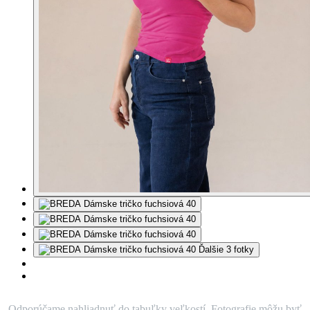
Ďalšie 3 fotky
Odporúčame nahliadnuť do tabuľky veľkostí. Fotografie môžu byť