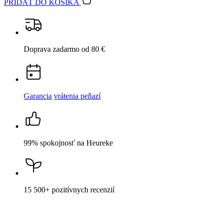
15 500+
pozitívnych recenzií
Popis
Parametre
Hodnotenie
1
Detail produktu
BREDA
Dámske tričko fuchsiová 40