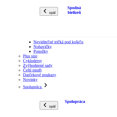
Spodná
bielizeň
späť
Neviditeľné tričká pod košeľu
Nohavičky
Ponožky
Plus size
Cyklodresy
Zvýhodnené sady
Čeští mistři
Darčekové poukazy
Novinky
Spolupráca
Spolupráca
späť