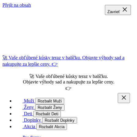
Přejít na obsah
Zavrieť
Zavrieť
Zavrieť
🚀 Vaše obľúbené kúsky teraz v balíčku. Objavte výhody sad a
nakupujte za lepšie ceny. 👉
🚀 Vaše obľúbené kúsky teraz v balíčku.
Objavte výhody sad a nakupujte za lepšie ceny.
👉
Muži
Rozbalit Muži
Ženy
Rozbalit Ženy
Deti
Rozbalit Deti
Doplnky
Rozbalit Doplnky
Akcia
Rozbalit Akcia