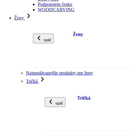
Podporujem česko
WOODCARVING
Ženy
Ženy
späť
Najpredávanejšie produkty pre ženy
Tričká
Tričká
späť