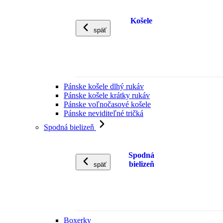
Košele
späť
Pánske košele dlhý rukáv
Pánske košele krátky rukáv
Pánske voľnočasové košele
Pánske neviditeľné tričká
Spodná bielizeň
Spodná
bielizeň
späť
Boxerky