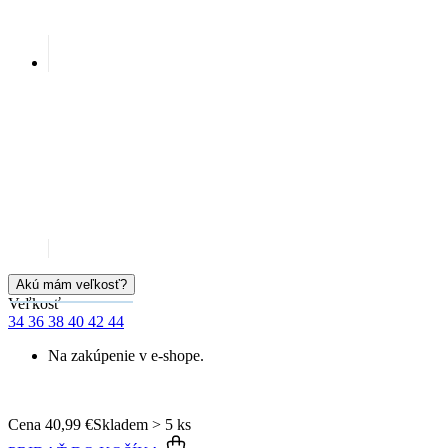
Veľkosť
34
36
38
40
42
44
Na zakúpenie v e-shope.
Cena
40,99 €
Skladem > 5 ks
PRIDAŤ DO KOŠÍKA
Doprava zadarmo
od 80 €
Garancia
vrátenia peňazí
99% spokojnosť
na Heureke