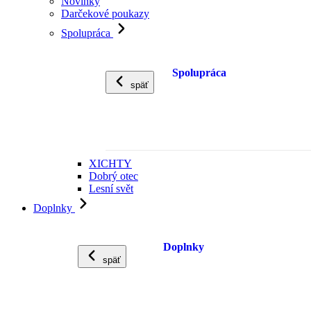
Novinky
Darčekové poukazy
Spolupráca
Spolupráca
späť
XICHTY
Dobrý otec
Lesní svět
Doplnky
Doplnky
späť