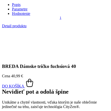
Cena
40,99 €
DO KOŠÍKA
Nevidieť pot a odolá špine
Unikátne a chytré vlastnosti, vďaka ktorým je naše oblečenie
jedinečné na trhu, zaisťuje technológia CityZen®.
Vonkajšia strana
odolá tekutinám a špine
, všetko z nej ihneď
strasiete alebo jemne zotriete.
Vnútorná strana absorbuje vlhkosť a rozvádza ju do väčšej plochy
než bežná textília, aby látka nechladila a pot sa rýchlejšie odparil.
Kombinácia týchto vlastností zaručuje, že vám v oblečení bude celý
deň príjemne, pretože dokáže znížiť zápach a
mokré škvrny od
potu zvonku nevidieť
.