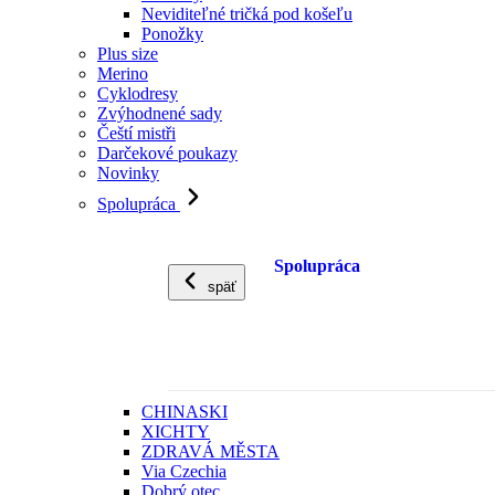
Neviditeľné tričká pod košeľu
Ponožky
Plus size
Merino
Cyklodresy
Zvýhodnené sady
Čeští mistři
Darčekové poukazy
Novinky
Spolupráca
Spolupráca
späť
CHINASKI
XICHTY
ZDRAVÁ MĚSTA
Via Czechia
Dobrý otec