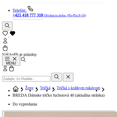
Telefón:
+421 418 777 310
Otváracia doba:
(Po-Pia 9-16)
Váš košík je prázdny
Hľadať
MENU
Prihlásiť sa
Košík
Ženy
Tričká
Tričká s krátkym rukávom
BREDA Dámske tričko fuchsiová 40
(aktuálna stránka)
Do vypredania