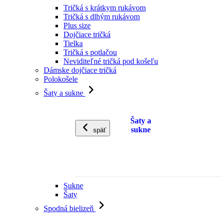
Tričká s krátkym rukávom
Tričká s dlhým rukávom
Plus size
Dojčiace tričká
Tielka
Tričká s potlačou
Neviditeľné tričká pod košeľu
Dámske dojčiace tričká
Polokošele
Šaty a sukne
Šaty a
sukne
späť
Sukne
Šaty
Spodná bielizeň