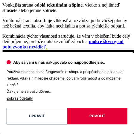
Aby sa vám u nás nakupovalo čo najpohodlnejšie..
Používame cookies na fungovanie e-shopu a prispôsobenie obsahu aj
reklám. Vďaka nim lepšie chápeme, čo vám robí radosť a čo môžeme
zlepšiť.
Ďakujeme za vašu dôveru.
Tričko s klasickými rukávmi
Zobraziť detaily
Klasických tričiek CityZen® by žena mala mať v šatníku zásobu.
UPRAVIŤ
POVOLIŤ
Nielenže sa skvele kombinujú, ale vždy vďaka jednoduchému strihu
perfektne sedia.
Dámske tričko BREDA je tou najväčšou klasikou, ktorú môžete