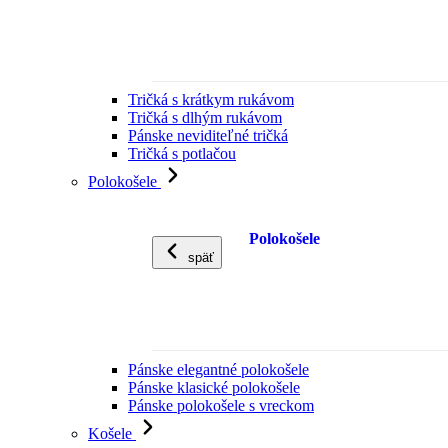
Tričká s krátkym rukávom
Tričká s dlhým rukávom
Pánske neviditeľné tričká
Tričká s potlačou
Polokošele
Polokošele
späť
Pánske elegantné polokošele
Pánske klasické polokošele
Pánske polokošele s vreckom
Košele