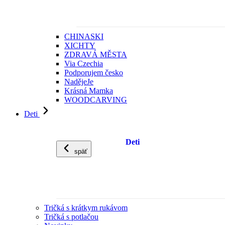
CHINASKI
XICHTY
ZDRAVÁ MĚSTA
Via Czechia
Podporujem česko
NadějeJe
Krásná Mamka
WOODCARVING
Deti
Deti
späť
Tričká s krátkym rukávom
Tričká s potlačou