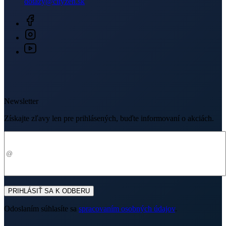
Newsletter
Získajte zľavy len pre prihlásených, buďte informovaní o akciách.
Váš e-mail
PRIHLÁSIŤ SA K ODBERU
Odoslaním súhlasíte sa
spracovaním osobných údajov
.
O nákupe
Výhody oblečenia CityZen