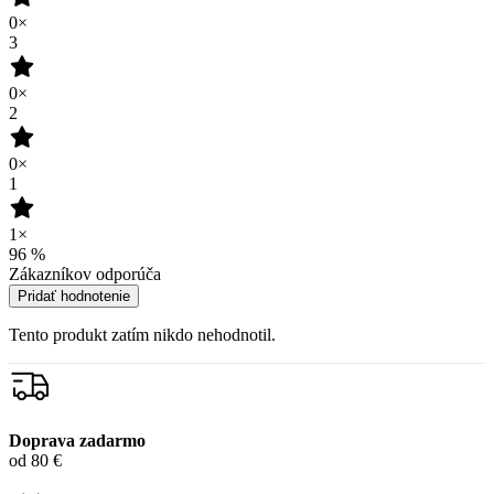
1
1×
96
%
Zákazníkov odporúča
Pridať hodnotenie
Tento produkt zatím nikdo nehodnotil.
Doprava zadarmo
od 80 €
Garancia
vrátenia peňazí