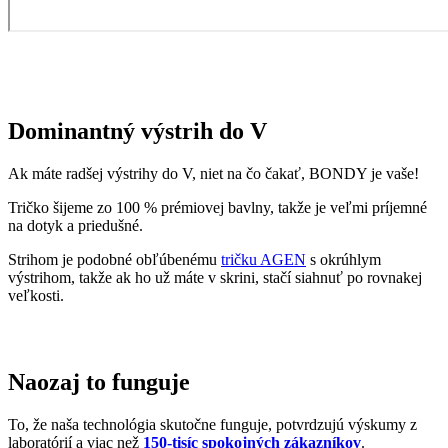
Ak máte radšej výstrihy do V, niet na čo čakať, BONDY je vaše!
Tričko šijeme zo 100 % prémiovej bavlny, takže je veľmi príjemné
na dotyk a priedušné.
Strihom je podobné obľúbenému
tričku AGEN
s okrúhlym
výstrihom, takže ak ho už máte v skrini, stačí siahnuť po rovnakej
veľkosti.
Naozaj to funguje
To, že naša technológia skutočne funguje, potvrdzujú výskumy z
laboratórií a viac než
150-tisíc spokojných zákazníkov
.
Medzi prvými naše oblečenie skúmala Technická univerzita v
Liberci, ktorá svojimi
výsledkami pozitívne tvrdenie o technológii
podčiarkla. Následne výskumné
centrum CEITEC analyzovalo
odparovanie vlhkosti
a potvrdilo, že oblečenie je
skvelo
priedušné
.
Tiež sme si dali zmerať, či oblečenie CityZen chráni pokožku pred