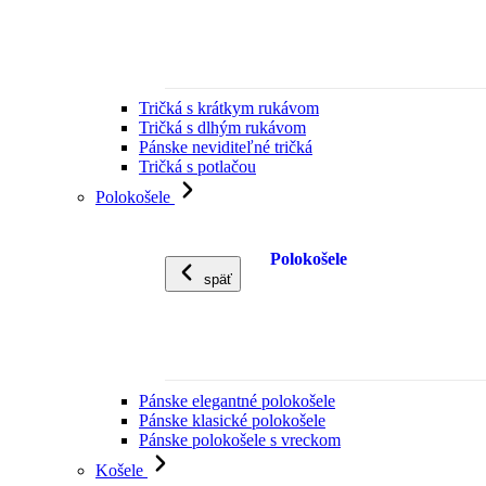
Tričká s krátkym rukávom
Tričká s dlhým rukávom
Pánske neviditeľné tričká
Tričká s potlačou
Polokošele
Polokošele
späť
Pánske elegantné polokošele
Pánske klasické polokošele
Pánske polokošele s vreckom
Košele