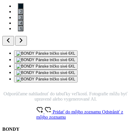
1
2
3
4
5
Odporúčame nahliadnuť do tabuľky veľkostí. Fotografie môžu byť
upravené alebo vygenerované AI.
Pridať do môjho zoznamu
Odstrániť z
môjho zoznamu
BONDY