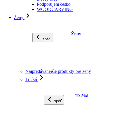
Podporujem česko
WOODCARVING
Ženy
Ženy
späť
Najpredávanejšie produkty pre ženy
Tričká
Tričká
späť