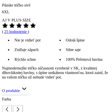
Pánske tričko sivé
6XL
AJ V PLUS SIZE
(
25 hodnotenie
)
Nie je vidieť pot
Odolá špine
Znižuje zápach
Silne saje
Rýchlo schne
100% Prémiová bavlna
Najmodernejšie tričko súčasnosti vyrobené v SK, z kvalitnej
dlhovláknitej bavlny, s úplne unikátnou vlastnosťou, ktorá zaistí, že
na vašom tričku už nebude vidieť pot.
O produkte
Farba