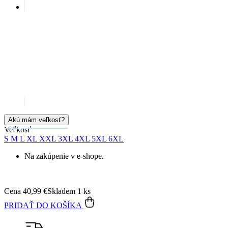
Akú mám veľkosť?
Veľkosť
S
M
L
XL
XXL
3XL
4XL
5XL
6XL
Na zakúpenie v e-shope.
Cena
40,99 €
Skladem 1 ks
PRIDAŤ DO KOŠÍKA
Doprava zadarmo
od 80 €
Garancia
vrátenia peňazí