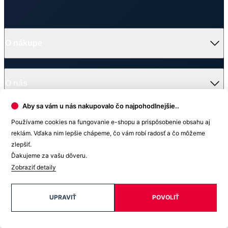
Partnerské predajne
O nás
Často sa pýtate
Doprava a platba
Darčekové poukazy
Kontakt
Vrátenie tovaru a reklamácia
Blog
Doprava
Obchodné podmienky
Firemné oblečenie
Ochrana súkromia
Pre B2B
Ako vyrábame chytré oblečenie
Ako vzniklo české chytré oblečenie CityZen
Platba
Aby sa vám u nás nakupovalo čo najpohodlnejšie..
Používame cookies na fungovanie e-shopu a prispôsobenie obsahu aj
V médiách
reklám. Vďaka nim lepšie chápeme, čo vám robí radosť a čo môžeme
zlepšiť.
Ďakujeme za vašu dôveru.
Zobraziť detaily
Ocenenie
© 2026 CityZen
| vytvoril
emorfiq
UPRAVIŤ
POVOLIŤ
Zavrieť