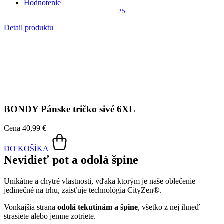
BONDY
Pánske tričko sivé 6XL
Cena
40,99 €
DO KOŠÍKA
Nevidieť pot a odolá špine
Unikátne a chytré vlastnosti, vďaka ktorým je naše oblečenie
jedinečné na trhu, zaisťuje technológia CityZen®.
Vonkajšia strana
odolá tekutinám a špine
, všetko z nej ihneď
strasiete alebo jemne zotriete.
Vnútorná strana absorbuje vlhkosť a rozvádza ju do väčšej plochy
než bežná textília, aby látka nechladila a pot sa rýchlejšie odparil.
Kombinácia týchto vlastností zaručuje, že vám v oblečení bude celý
deň príjemne, pretože dokáže znížiť zápach a
mokré škvrny od
potu zvonku nevidieť
.