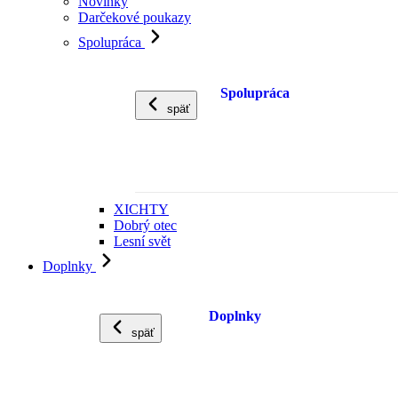
Novinky
Darčekové poukazy
Spolupráca
Spolupráca
späť
XICHTY
Dobrý otec
Lesní svět
Doplnky
Doplnky
späť