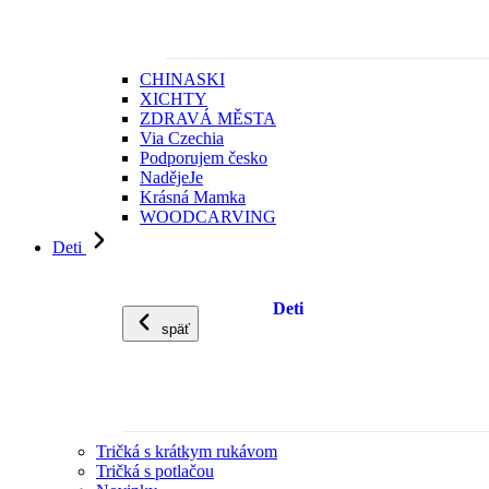
CHINASKI
XICHTY
ZDRAVÁ MĚSTA
Via Czechia
Podporujem česko
NadějeJe
Krásná Mamka
WOODCARVING
Deti
Deti
späť
Tričká s krátkym rukávom
Tričká s potlačou