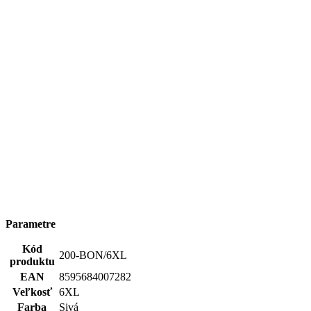
Parametre
Kód
200-BON/6XL
produktu
EAN
8595684007282
Veľkosť
6XL
Farba
Sivá
Zloženie
100% bavlna
materiálu
Strih
Klasický / Regular | Bez vrecka
Výstrih
Do V
Rukáv
Krátky
Kľúčové
Nie je vidieť pot | Odolá špine | Znižuje zápach | Silne
vlastnosti
saje | Rýchlo schne | 100% Prémiová bavlna