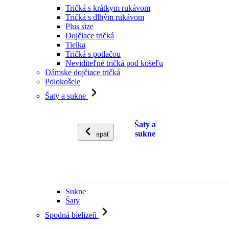
Tričká s krátkym rukávom
Tričká s dlhým rukávom
Plus size
Dojčiace tričká
Tielka
Tričká s potlačou
Neviditeľné tričká pod košeľu
Dámske dojčiace tričká
Polokošele
Šaty a sukne
Šaty a
sukne
späť
Sukne
Šaty
Spodná bielizeň