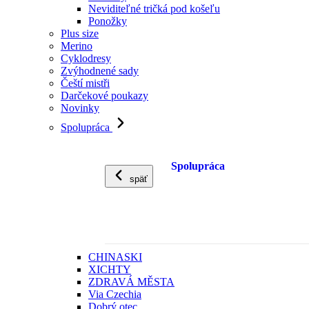
Neviditeľné tričká pod košeľu
Ponožky
Plus size
Merino
Cyklodresy
Zvýhodnené sady
Čeští mistři
Darčekové poukazy
Novinky
Spolupráca
Spolupráca
späť
CHINASKI
XICHTY
ZDRAVÁ MĚSTA
Via Czechia
Dobrý otec