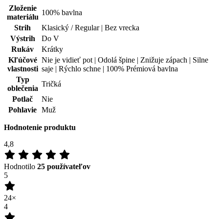
Typ
Tričká
oblečenia
Potlač
Nie
Pohlavie
Muž
Hodnotenie produktu
4,8
Hodnotilo
25 používateľov
5
24×
4
0×
3
0×
2
0×