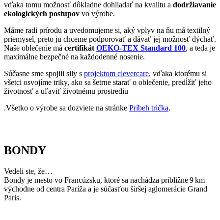
všetci osvojíme triky, ako sa šetrne starať o oblečenie, predĺžiť jeho
životnosť a uľaviť životnému prostrediu
.Všetko o výrobe sa dozviete na stránke
Príbeh trička
.
BONDY
Vedeli ste, že…
Bondy je mesto vo Francúzsku, ktoré sa nachádza približne 9 km
východne od centra Paríža a je súčasťou širšej aglomerácie Grand
Paris.
Zaujímavosti
• V priebehu stredoveku bola oblasť pokrytá lesom známym ako
„les Bondy“, ktorý bol považovaný za nebezpečný pre prítomnosť
zbojníkov.
• Vďaka pestrej komunite je možné v Bondy ochutnať i špeciality
z Maghrebu (Severná Afrika).
• Pochádza odtiaľ niekoľko známych osobností, napríklad