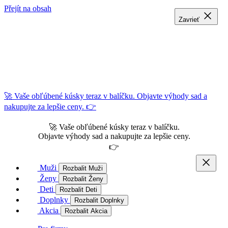
Přejít na obsah
Zavrieť
Zavrieť
Zavrieť
🚀 Vaše obľúbené kúsky teraz v balíčku. Objavte výhody sad a
nakupujte za lepšie ceny. 👉
🚀 Vaše obľúbené kúsky teraz v balíčku.
Objavte výhody sad a nakupujte za lepšie ceny.
👉
Muži
Rozbalit Muži
Ženy
Rozbalit Ženy
Deti
Rozbalit Deti
Doplnky
Rozbalit Doplnky
Akcia
Rozbalit Akcia