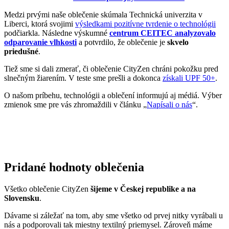
slnečným žiarením. V teste sme prešli a dokonca
získali UPF 50+
.
O našom príbehu, technológii a oblečení informujú aj médiá. Výber
zmienok sme pre vás zhromaždili v článku „
Napísali o nás
“.
Pridané hodnoty oblečenia
Všetko oblečenie CityZen
šijeme v Českej republike a na
Slovensku
.
Dávame si záležať na tom, aby sme všetko od prvej nitky vyrábali u
nás a podporovali tak miestny textilný priemysel. Zároveň máme
vďaka tomu možnosť dôkladne dohliadať na kvalitu a
dodržiavanie
ekologických postupov
vo výrobe.
Máme radi prírodu a uvedomujeme si, aký vplyv na ňu má textilný
priemysel, preto ju chceme podporovať a dávať jej možnosť dýchať.
Naše oblečenie má
certifikát
OEKO-TEX Standard 100
, a teda je
maximálne bezpečné na každodenné nosenie.
Súčasne sme spojili sily s
projektom clevercare
, vďaka ktorému si