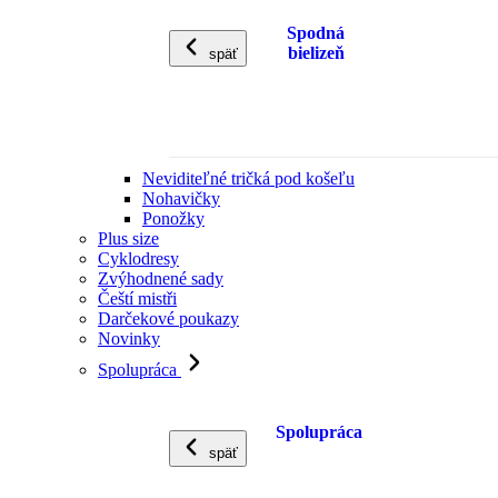
Spodná
bielizeň
späť
Neviditeľné tričká pod košeľu
Nohavičky
Ponožky
Plus size
Cyklodresy
Zvýhodnené sady
Čeští mistři
Darčekové poukazy
Novinky
Spolupráca
Spolupráca
späť