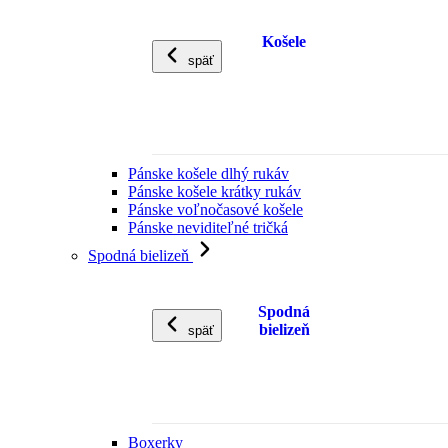
Košele
späť
Pánske košele dlhý rukáv
Pánske košele krátky rukáv
Pánske voľnočasové košele
Pánske neviditeľné tričká
Spodná bielizeň
Spodná
bielizeň
späť
Boxerky