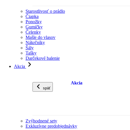
Starostlivosť o prádlo
Čiapka
Ponožky
Gumičky
Čelenky
Mašle do vlasov
Nákrčníky
Šály
Tašky
Darčekové balenie
Akcia
Akcia
späť
Zvýhodnené sety
Exkluzívne predobjednávky