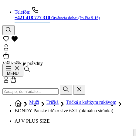
Telefón:
+421 418 777 310
Otváracia doba:
(Po-Pia 9-16)
Váš košík je prázdny
Hľadať
MENU
Prihlásiť sa
Košík
Muži
Tričká
Tričká s krátkym rukávom
BONDY Pánske tričko sivé 6XL
(aktuálna stránka)
AJ V PLUS SIZE