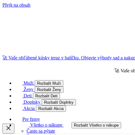
Přejít na obsah
🚀 Vaše obľúbené kúsky teraz v balíčku. Objavte výhody sad a nakupu
🚀 Vaše ob
Muži
Rozbalit Muži
Ženy
Rozbalit Ženy
Deti
Rozbalit Deti
Doplnky
Rozbalit Doplnky
Akcia
Rozbalit Akcia
Pre firmy
Všetko o nákupe
Rozbalit Všetko o nákupe
Často sa pýtate