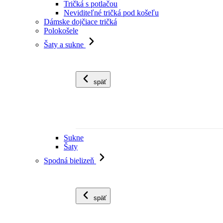
Tričká s potlačou
Neviditeľné tričká pod košeľu
Dámske dojčiace tričká
Polokošele
Šaty a sukne
späť
Sukne
Šaty
Spodná bielizeň
späť