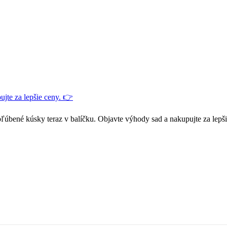
jte za lepšie ceny. 👉
ľúbené kúsky teraz v balíčku. Objavte výhody sad a nakupujte za lepš