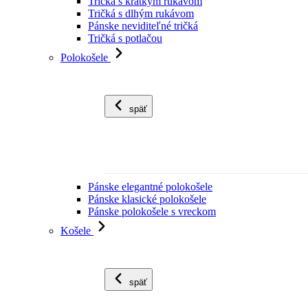
Tričká s krátkym rukávom
Tričká s dlhým rukávom
Pánske neviditeľné tričká
Tričká s potlačou
Polokošele
späť
Pánske elegantné polokošele
Pánske klasické polokošele
Pánske polokošele s vreckom
Košele
späť