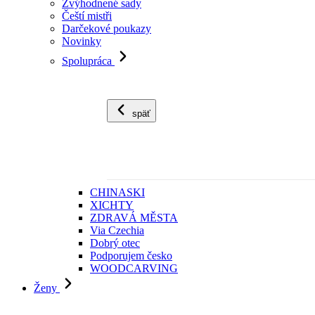
Zvýhodnené sady
Čeští mistři
Darčekové poukazy
Novinky
Spolupráca
späť
CHINASKI
XICHTY
ZDRAVÁ MĚSTA
Via Czechia
Dobrý otec
Podporujem česko
WOODCARVING
Ženy