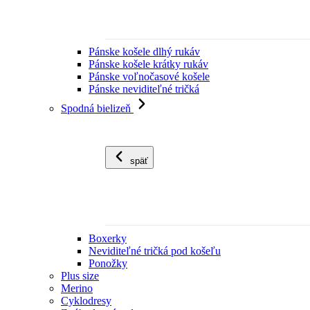
Pánske košele dlhý rukáv
Pánske košele krátky rukáv
Pánske voľnočasové košele
Pánske neviditeľné tričká
Spodná bielizeň
späť
Boxerky
Neviditeľné tričká pod košeľu
Ponožky
Plus size
Merino
Cyklodresy