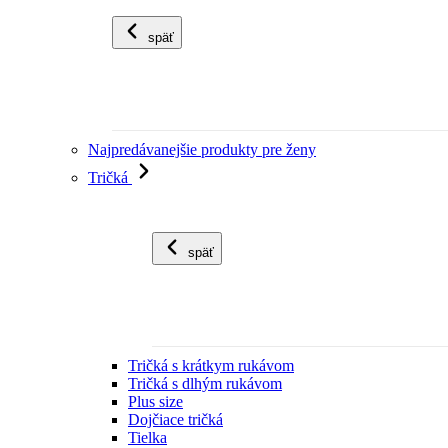
späť
Najpredávanejšie produkty pre ženy
Tričká
späť
Tričká s krátkym rukávom
Tričká s dlhým rukávom
Plus size
Dojčiace tričká
Tielka