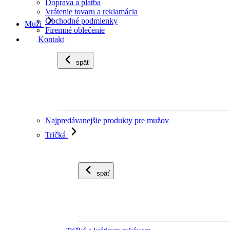
Doprava a platba
Vrátenie tovaru a reklamácia
Obchodné podmienky
Muži
Firemné oblečenie
Kontakt
späť
Najpredávanejšie produkty pre mužov
Tričká
späť