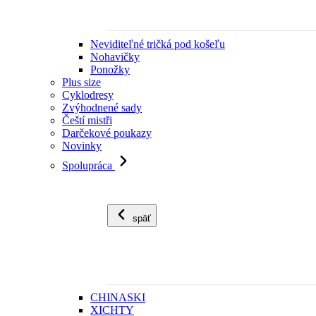
Neviditeľné tričká pod košeľu
Nohavičky
Ponožky
Plus size
Cyklodresy
Zvýhodnené sady
Čeští mistři
Darčekové poukazy
Novinky
Spolupráca
späť
CHINASKI
XICHTY