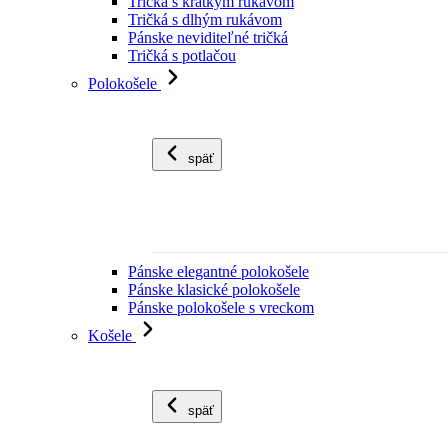
Tričká s krátkym rukávom
Tričká s dlhým rukávom
Pánske neviditeľné tričká
Tričká s potlačou
Polokošele
späť
Pánske elegantné polokošele
Pánske klasické polokošele
Pánske polokošele s vreckom
Košele
späť