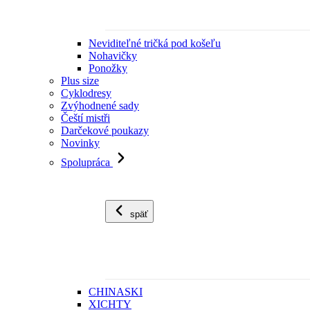
Neviditeľné tričká pod košeľu
Nohavičky
Ponožky
Plus size
Cyklodresy
Zvýhodnené sady
Čeští mistři
Darčekové poukazy
Novinky
Spolupráca
späť
CHINASKI
XICHTY