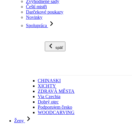
Zvýhodnené sady
Čeští mistři
Darčekové poukazy
Novinky
Spolupráca
späť
CHINASKI
XICHTY
ZDRAVÁ MĚSTA
Via Czechia
Dobrý otec
Podporujem česko
WOODCARVING
Ženy