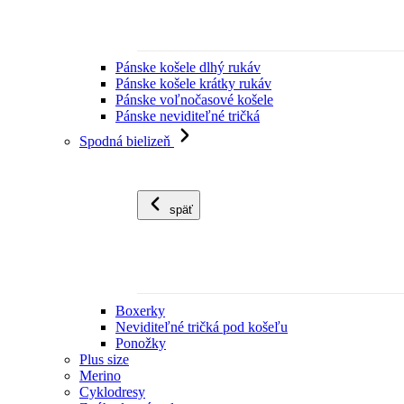
Pánske košele dlhý rukáv
Pánske košele krátky rukáv
Pánske voľnočasové košele
Pánske neviditeľné tričká
Spodná bielizeň
späť
Boxerky
Neviditeľné tričká pod košeľu
Ponožky
Plus size
Merino
Cyklodresy