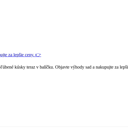
jte za lepšie ceny. 👉
ľúbené kúsky teraz v balíčku. Objavte výhody sad a nakupujte za lepš