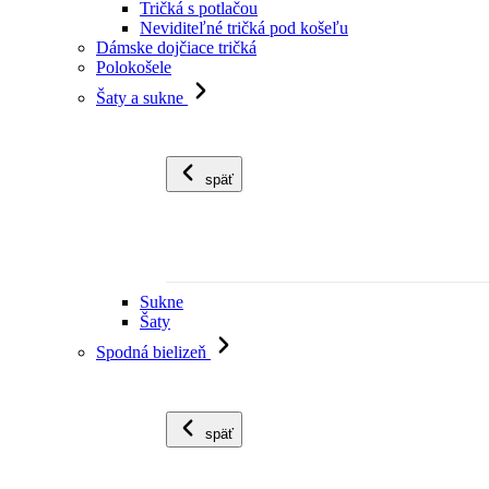
Tričká s potlačou
Neviditeľné tričká pod košeľu
Dámske dojčiace tričká
Polokošele
Šaty a sukne
späť
Sukne
Šaty
Spodná bielizeň
späť