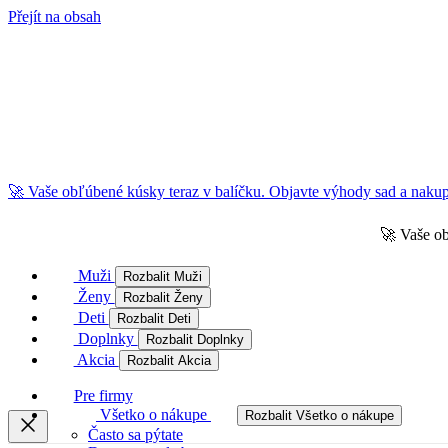
Přejít na obsah
🚀 Vaše obľúbené kúsky teraz v balíčku. Objavte výhody sad a nakupu
🚀 Vaše ob
Muži
Rozbalit Muži
Ženy
Rozbalit Ženy
Deti
Rozbalit Deti
Doplnky
Rozbalit Doplnky
Akcia
Rozbalit Akcia
Pre firmy
Všetko o nákupe
Rozbalit Všetko o nákupe
Často sa pýtate