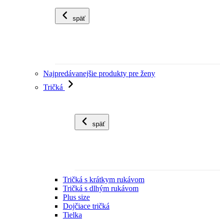
späť
Najpredávanejšie produkty pre ženy
Tričká
späť
Tričká s krátkym rukávom
Tričká s dlhým rukávom
Plus size
Dojčiace tričká
Tielka