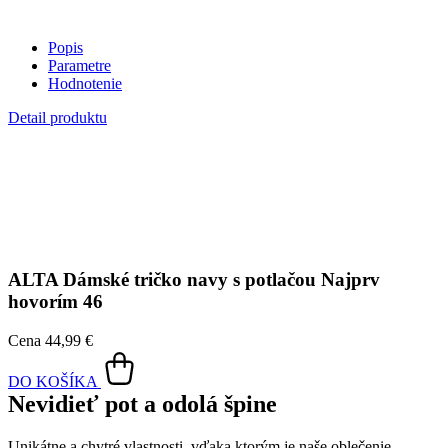
Popis
Parametre
Hodnotenie
Detail produktu
ALTA
Dámské tričko navy s potlačou Najprv
hovorím 46
Cena
44,99 €
DO KOŠÍKA
Nevidieť pot a odolá špine
Unikátne a chytré vlastnosti, vďaka ktorým je naše oblečenie