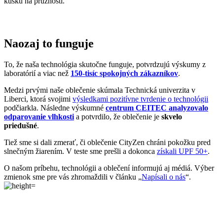
kúsku na pružnosti.
Naozaj to funguje
To, že naša technológia skutočne funguje, potvrdzujú výskumy z
laboratórií a viac než
150-tisíc spokojných zákazníkov
.
Medzi prvými naše oblečenie skúmala Technická univerzita v
Liberci, ktorá svojimi
výsledkami pozitívne tvrdenie o technológii
podčiarkla. Následne výskumné
centrum CEITEC analyzovalo
odparovanie vlhkosti
a potvrdilo, že oblečenie je
skvelo
priedušné
.
Tiež sme si dali zmerať, či oblečenie CityZen chráni pokožku pred
slnečným žiarením. V teste sme prešli a dokonca
získali UPF 50+
.
O našom príbehu, technológii a oblečení informujú aj médiá. Výber
zmienok sme pre vás zhromaždili v článku „
Napísali o nás
“.