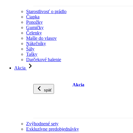
Starostlivosť o prádlo
Čiapka
Ponožky
Gumičky
Čelenky
Mašle do vlasov
Nákrčníky
Šály
Tašky
Darčekové balenie
Akcia
Akcia
späť
Zvýhodnené sety
Exkluzívne predobjednávky