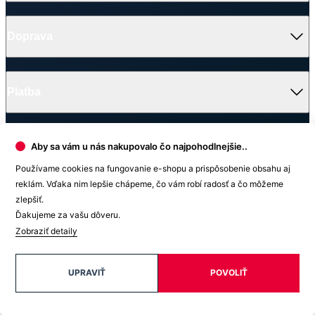
Doprava
Platba
Aby sa vám u nás nakupovalo čo najpohodlnejšie..
V médiách
Používame cookies na fungovanie e-shopu a prispôsobenie obsahu aj
reklám. Vďaka nim lepšie chápeme, čo vám robí radosť a čo môžeme
zlepšiť.
Ocenenie
Ďakujeme za vašu dôveru.
© 2026 CityZen
Zobraziť detaily
| vytvoril
emorfiq
Zavrieť
UPRAVIŤ
POVOLIŤ
Tabuľka veľkostí