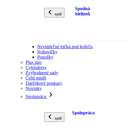
Spodná
bielizeň
späť
Neviditeľné tričká pod košeľu
Nohavičky
Ponožky
Plus size
Cyklodresy
Zvýhodnené sady
Čeští mistři
Darčekové poukazy
Novinky
Spolupráca
Spolupráca
späť