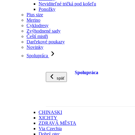
Neviditeľné tričká pod košeľu
Ponožky
Plus size
Merino
Cyklodresy
Zvýhodnené sady
Čeští mistři
Darčekové poukazy
Novinky
Spolupráca
Spolupráca
späť
CHINASKI
XICHTY
ZDRAVÁ MĚSTA
Via Czechia
Dobrý otec