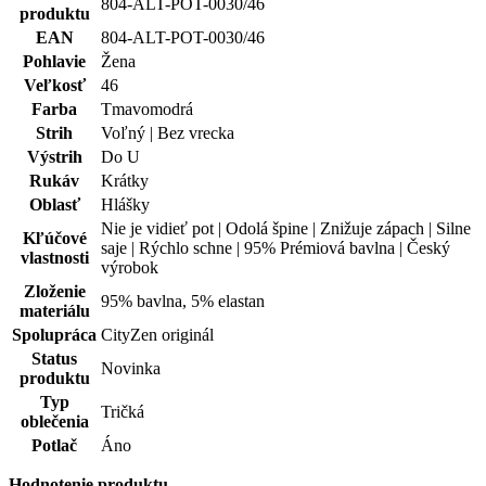
804-ALT-POT-0030/46
produktu
EAN
804-ALT-POT-0030/46
Pohlavie
Žena
Veľkosť
46
Farba
Tmavomodrá
Strih
Voľný | Bez vrecka
Výstrih
Do U
Rukáv
Krátky
Oblasť
Hlášky
Nie je vidieť pot | Odolá špine | Znižuje zápach | Silne
Kľúčové
saje | Rýchlo schne | 95% Prémiová bavlna | Český
vlastnosti
výrobok
Zloženie
95% bavlna, 5% elastan
materiálu
Spolupráca
CityZen originál
Status
Novinka
produktu
Typ
Tričká
oblečenia
Potlač
Áno
Hodnotenie produktu