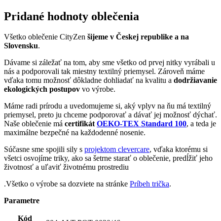
Pridané hodnoty oblečenia
Všetko oblečenie CityZen
šijeme v Českej republike a na
Slovensku
.
Dávame si záležať na tom, aby sme všetko od prvej nitky vyrábali u
nás a podporovali tak miestny textilný priemysel. Zároveň máme
vďaka tomu možnosť dôkladne dohliadať na kvalitu a
dodržiavanie
ekologických postupov
vo výrobe.
Máme radi prírodu a uvedomujeme si, aký vplyv na ňu má textilný
priemysel, preto ju chceme podporovať a dávať jej možnosť dýchať.
Naše oblečenie má
certifikát
OEKO-TEX Standard 100
, a teda je
maximálne bezpečné na každodenné nosenie.
Súčasne sme spojili sily s
projektom clevercare
, vďaka ktorému si
všetci osvojíme triky, ako sa šetrne starať o oblečenie, predĺžiť jeho
životnosť a uľaviť životnému prostrediu
.Všetko o výrobe sa dozviete na stránke
Príbeh trička
.
Parametre
Kód