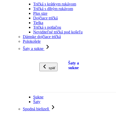
Tričká s krátkym rukávom
Tričká s dlhým rukávom
Plus size
Dojčiace tričká
Tielka
Tričká s potlačou
Neviditeľné tričká pod košeľu
Dámske dojčiace tričká
Polokošele
Šaty a sukne
Šaty a
sukne
späť
Sukne
Šaty
Spodná bielizeň