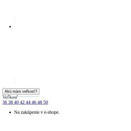
Akú mám veľkosť?
Veľkosť
36
38
40
42
44
46
48
50
Na zakúpenie v e-shope.