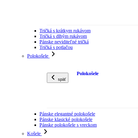
Tričká s krátkym rukávom
Tričká s dlhým rukávom
Pánske neviditeľné tričká
Tričká s potlačou
Polokošele
Polokošele
späť
Pánske elegantné polokošele
Pánske klasické polokošele
Pánske polokošele s vreckom
Košele