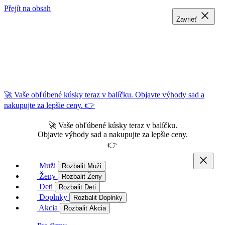
Přejít na obsah
Zavrieť
Zavrieť
Zavrieť
🚀 Vaše obľúbené kúsky teraz v balíčku. Objavte výhody sad a
nakupujte za lepšie ceny. 👉
🚀 Vaše obľúbené kúsky teraz v balíčku.
Objavte výhody sad a nakupujte za lepšie ceny.
👉
Muži
Rozbalit Muži
Ženy
Rozbalit Ženy
Deti
Rozbalit Deti
Doplnky
Rozbalit Doplnky
Akcia
Rozbalit Akcia