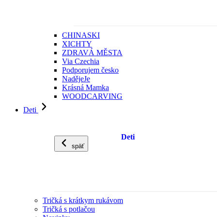
CHINASKI
XICHTY
ZDRAVÁ MĚSTA
Via Czechia
Podporujem česko
NadějeJe
Krásná Mamka
WOODCARVING
Deti
Deti
späť
Tričká s krátkym rukávom
Tričká s potlačou