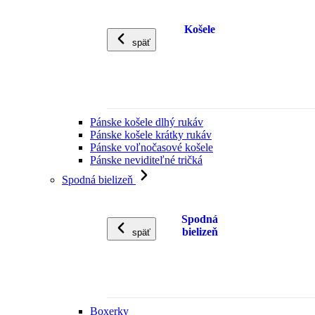
Košele
späť
Pánske košele dlhý rukáv
Pánske košele krátky rukáv
Pánske voľnočasové košele
Pánske neviditeľné tričká
Spodná bielizeň
Spodná
bielizeň
späť
Boxerky