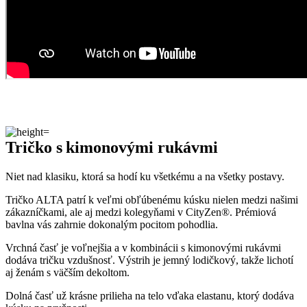
Tričko s kimonovými rukávmi
Niet nad klasiku, ktorá sa hodí ku všetkému a na všetky postavy.
Tričko ALTA patrí k veľmi obľúbenému kúsku nielen medzi našimi
zákazníčkami, ale aj medzi kolegyňami v CityZen®. Prémiová
bavlna vás zahrnie dokonalým pocitom pohodlia.
Vrchná časť je voľnejšia a v kombinácii s kimonovými rukávmi
dodáva tričku vzdušnosť. Výstrih je jemný lodičkový, takže lichotí
aj ženám s väčším dekoltom.
Dolná časť už krásne prilieha na telo vďaka elastanu, ktorý dodáva