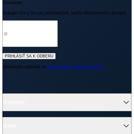
Newsletter
Získajte zľavy len pre prihlásených, buďte informovaní o akciách.
Váš e-mail
PRIHLÁSIŤ SA K ODBERU
Odoslaním súhlasíte sa
spracovaním osobných údajov
.
O nákupe
O nás