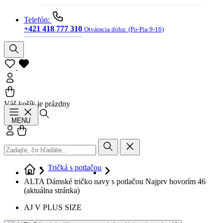
Telefón:
+421 418 777 310
Otváracia doba:
(Po-Pia 9-16)
Váš košík je prázdny
Hľadať
MENU
Prihlásiť sa
Košík
Tričká s potlačou
ALTA Dámské tričko navy s potlačou Najprv hovorím 46
(aktuálna stránka)
AJ V PLUS SIZE