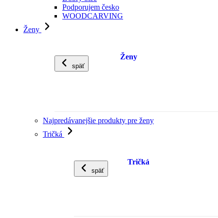
Podporujem česko
WOODCARVING
Ženy
Ženy
späť
Najpredávanejšie produkty pre ženy
Tričká
Tričká
späť