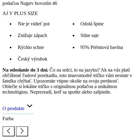
potlačou Najprv hovorím 46
AJ V PLUS SIZE
Nie je vidieť pot
Odolá špine
Znižuje zápach
Silne saje
Rýchlo schne
95% Prémiová bavlna
Český výrobok
Na odoslanie do 3 dní.
Čo na srdci, to na jazyku? Ak na vás platí
obľúbené ľudové porekadlo, toto tmavomodré tričko vám nesmie v
šatníku chýbať. Upozornite vtipne okolie na svoju prednosť.
Oblečte si lokálne tričko s originálnou potlačou a unikátnou
technológiou. Neprezradí, keď sa spotíte alebo zašpiníte.
O produkte
Farba