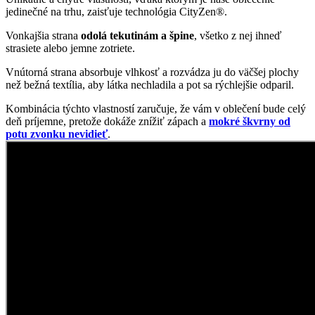
jedinečné na trhu, zaisťuje technológia CityZen®.
Vonkajšia strana
odolá tekutinám a špine
, všetko z nej ihneď
strasiete alebo jemne zotriete.
Vnútorná strana absorbuje vlhkosť a rozvádza ju do väčšej plochy
než bežná textília, aby látka nechladila a pot sa rýchlejšie odparil.
Kombinácia týchto vlastností zaručuje, že vám v oblečení bude celý
deň príjemne, pretože dokáže znížiť zápach a
mokré škvrny od
potu zvonku nevidieť
.