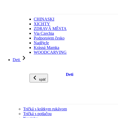
CHINASKI
XICHTY
ZDRAVÁ MĚSTA
Via Czechia
Podporujem česko
NadějeJe
Krásná Mamka
WOODCARVING
Deti
Deti
späť
Tričká s krátkym rukávom
Tričká s potlačou