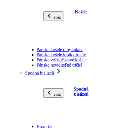
Košele
späť
Pánske košele dlhý rukáv
Pánske košele krátky rukáv
Pánske voľnočasové košele
Pánske neviditeľné tričká
Spodná bielizeň
Spodná
bielizeň
späť
Boxerky