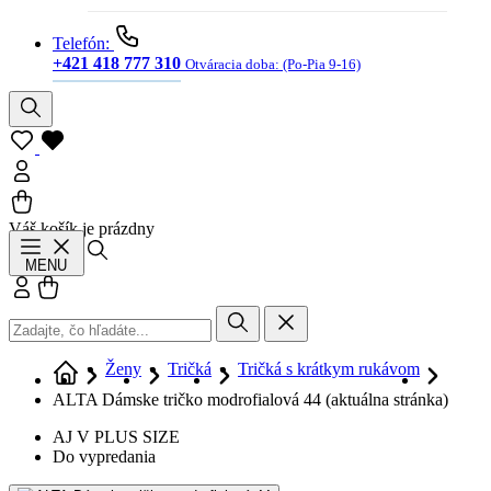
Telefón:
+421 418 777 310
Otváracia doba:
(Po-Pia 9-16)
Váš košík je prázdny
Hľadať
MENU
Prihlásiť sa
Košík
Ženy
Tričká
Tričká s krátkym rukávom
ALTA Dámske tričko modrofialová 44
(aktuálna stránka)
AJ V PLUS SIZE
Do vypredania