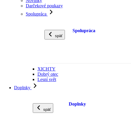
Novinky
Darčekové poukazy
Spolupráca
Spolupráca
späť
XICHTY
Dobrý otec
Lesní svět
Doplnky
Doplnky
späť