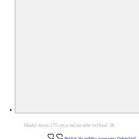
Model meria 175 cm a má na sebe veľkosť 38.
Pridať do môjho zoznamu
Odstrániť