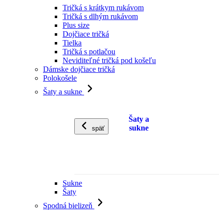
Tričká s krátkym rukávom
Tričká s dlhým rukávom
Plus size
Dojčiace tričká
Tielka
Tričká s potlačou
Neviditeľné tričká pod košeľu
Dámske dojčiace tričká
Polokošele
Šaty a sukne
Šaty a
sukne
späť
Sukne
Šaty
Spodná bielizeň