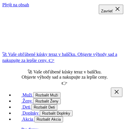
Přejít na obsah
Zavrieť
Zavrieť
Zavrieť
🚀 Vaše obľúbené kúsky teraz v balíčku. Objavte výhody sad a
nakupujte za lepšie ceny. 👉
🚀 Vaše obľúbené kúsky teraz v balíčku.
Objavte výhody sad a nakupujte za lepšie ceny.
👉
Muži
Rozbalit Muži
Ženy
Rozbalit Ženy
Deti
Rozbalit Deti
Doplnky
Rozbalit Doplnky
Akcia
Rozbalit Akcia