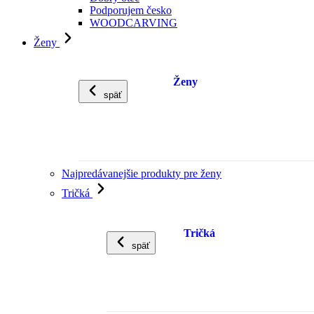
Podporujem česko
WOODCARVING
Ženy
Ženy
späť
Najpredávanejšie produkty pre ženy
Tričká
Tričká
späť