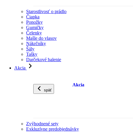
Starostlivosť o prádlo
Čiapka
Ponožky
Gumičky
Čelenky
Mašle do vlasov
Nákrčníky
Šály
Tašky
Darčekové balenie
Akcia
Akcia
späť
Zvýhodnené sety
Exkluzívne predobjednávky