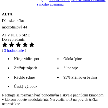
z môjho zoznamu
ALTA
Dámske tričko
modrofialová 44
AJ V PLUS SIZE
Do vypredania
(
3 hodnotenie
)
Nie je vidieť pot
Odolá špine
Znižuje zápach
Silne saje
Rýchlo schne
95% Prémiová bavlna
Český výrobok
Nechajte sa rozmaznávať pohodlným a skvele padnúcím kimonom,
v ktorom budete neodolateľná. Nervozita totiž na povrch trička
nepresiakne.