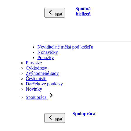
Spodná
bielizeň
späť
Neviditeľné tričká pod košeľu
Nohavičky
Ponožky
Plus size
Cyklodresy
Zvýhodnené sady
Čeští mistři
Darčekové poukazy
Novinky
Spolupráca
Spolupráca
späť