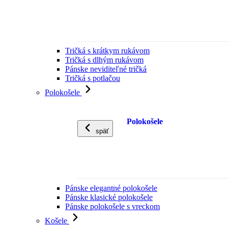
Tričká s krátkym rukávom
Tričká s dlhým rukávom
Pánske neviditeľné tričká
Tričká s potlačou
Polokošele
Polokošele
späť
Pánske elegantné polokošele
Pánske klasické polokošele
Pánske polokošele s vreckom
Košele