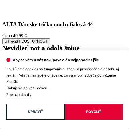
ALTA
Dámske tričko modrofialová 44
Cena
40,99 €
STRÁŽIŤ DOSTUPNOSŤ
Nevidieť pot a odolá špine
Aby sa vám u nás nakupovalo čo najpohodlnejšie..
Unikátne a chytré vlastnosti, vďaka ktorým je naše oblečenie
jedinečné na trhu, zaisťuje technológia CityZen®.
Používame cookies na fungovanie e-shopu a prispôsobenie obsahu aj
Vonkajšia strana
odolá tekutinám a špine
, všetko z nej ihneď
reklám. Vďaka nim lepšie chápeme, čo vám robí radosť a čo môžeme
strasiete alebo jemne zotriete.
zlepšiť.
Ďakujeme za vašu dôveru.
Vnútorná strana absorbuje vlhkosť a rozvádza ju do väčšej plochy
Zobraziť detaily
než bežná textília, aby látka nechladila a pot sa rýchlejšie odparil.
Kombinácia týchto vlastností zaručuje, že vám v oblečení bude celý
deň príjemne, pretože dokáže znížiť zápach a
mokré škvrny od
UPRAVIŤ
POVOLIŤ
potu zvonku nevidieť
.