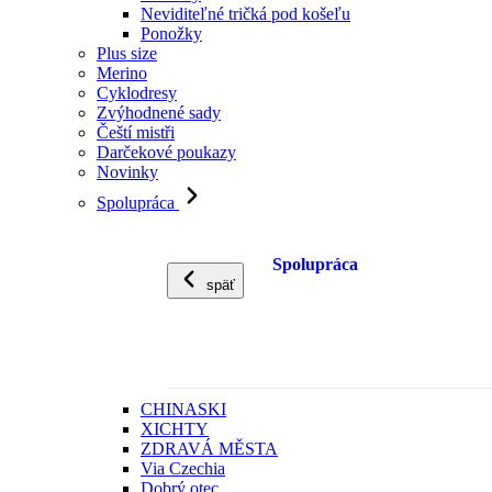
Neviditeľné tričká pod košeľu
Ponožky
Plus size
Merino
Cyklodresy
Zvýhodnené sady
Čeští mistři
Darčekové poukazy
Novinky
Spolupráca
Spolupráca
späť
CHINASKI
XICHTY
ZDRAVÁ MĚSTA
Via Czechia
Dobrý otec